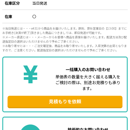
在庫区分
当日発送
e431オリジナル
在庫
〇
暑さ対策
※当日発送とは・・・e431から商品をお届けいたします。原則、弊社営業日の【13:00】までに
販売終了品
お手続き(決済が終了)頂きました商品につきましては、即日発送が可能です。
※メーカー直送とは・・・メーカーからお客様へ商品を直接お届けいたします。配送方法及び配
送指定日の選択はいただけませんので予めご了承ください。
※お取り寄せとは・・・ご注文確定後、商品をお取り寄せいたします。入荷次第の出荷となりま
すので、ご注意ください。配送指定日の選択はいただけませんので予めご了承ください。
一括購入のお問い合わせ
単価表の数量を大きく越える購入を
ご検討の際は、別途お見積りも承り
ます。
見積もりを依頼
技術的なお問い合わせ