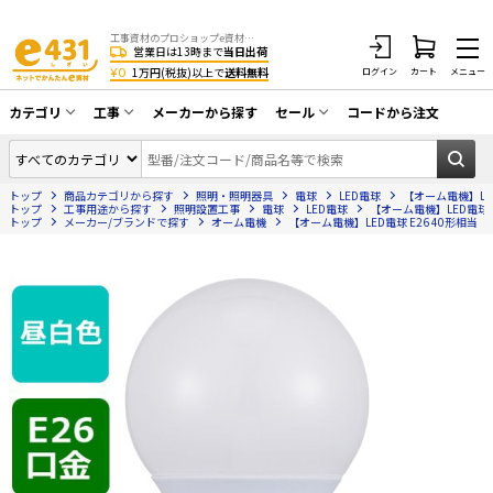
工事資材のプロショップe資材 CATV・アンテナ・防犯・光・LAN・電気・空調工事など
営業日は13時まで
当日出荷
¥0
1万円(税抜)以上で
送料無料
ログイン
カート
メニュー
カテゴリ
工事
メーカーから探す
セール
コードから注文
同軸ケーブル／テレビ用接栓／関連工具
CATV・アンテナ工事
在庫一掃セール
アンテナ・取付金具・ブースター／CATV
トップ
商品カテゴリから探す
照明・照明器具
電球
LED電球
【オーム電機】LED電
光工事・FTTH工事
部材類
トップ
工事用途から探す
照明設置工事
電球
LED電球
【オーム電機】LED電球 E2
トップ
メーカー/ブランドで探す
オーム電機
【オーム電機】LED電球 E26 40形相当（昼白
配線補助具（モール・結束バンド・テー
エアコン・換気扇工事
プ類 他）
防犯カメラ工事
防犯工事関連
LAN配線工事
HDMIケーブル・周辺機器／RCAケーブル
電話工事
電話線／コネクタ／アダプタ
電気配管工事
光ファイバー・融着接続機関連
EV充電設備工事
LANケーブル・コネクタ・関連資材/機器
照明設置工事
ネットワーク機器