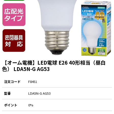
太陽光発電工事
エアコン・換気扇・空調資材
太陽光発電ケーブル・コネクタ・関連資
ホテル・病院向け
材/機器
電源ケーブル／コネクタ／分電盤／ブレ
ーカ
照明・照明器具
電源タップ・延長コード
スイッチ・コンセント（配線器具）
【オーム電機】LED電球 E26 40形相当（昼白
PF管/FEP管/CD管/情報線保護管
色） LDA5N-G AG53
ボックス・ビニル電線管付属品・引き込
みカバー
注文コード
F8451
工具関連
型番
LDA5N-G AG53
EV充電設備工事関連
感染症関連
ポイント
0%
その他