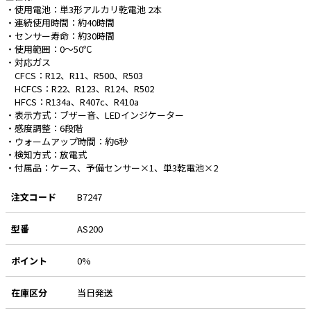
・使用電池：単3形アルカリ乾電池 2本
・連続使用時間：約40時間
e431オリジナル
・センサー寿命：約30時間
・使用範囲：0～50℃
暑さ対策
・対応ガス
CFCS：R12、R11、R500、R503
販売終了品
HCFCS：R22、R123、R124、R502
HFCS：R134a、R407c、R410a
・表示方式：ブザー音、LEDインジケーター
・感度調整：6段階
・ウォームアップ時間：約6秒
・検知方式：放電式
・付属品：ケース、予備センサー×1、単3乾電池×2
注文コード
B7247
型番
AS200
ポイント
0%
在庫区分
当日発送