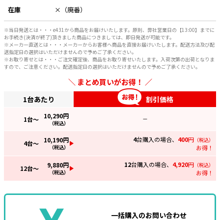
在庫
×（廃番）
※当日発送とは・・・e431から商品をお届けいたします。原則、弊社営業日の【13:00】までに
お手続き(決済が終了)頂きました商品につきましては、即日発送が可能です。
※メーカー直送とは・・・メーカーからお客様へ商品を直接お届けいたします。配送方法及び配
送指定日の選択はいただけませんので予めご了承ください。
※お取り寄せとは・・・ご注文確定後、商品をお取り寄せいたします。入荷次第の出荷となりま
すので、ご注意ください。配送指定日の選択はいただけませんので予めご了承ください。
まとめ買いがお得！
1台あたり
割引価格
10,290
円
1
台～
—
（税込）
4
台購入の場合、
400
円
10,190
円
（税込）
4
台～
（税込）
お得！
12
台購入の場合、
4,920
円
9,880
円
（税込）
12
台～
（税込）
お得！
一括購入のお問い合わせ