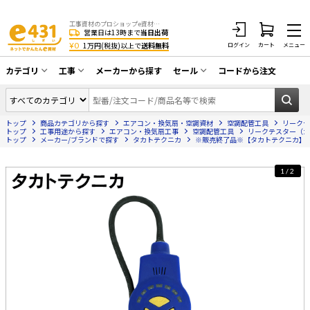
工事資材のプロショップe資材 CATV・アンテナ・防犯・光・LAN・電気・空調工事など
営業日は13時まで
当日出荷
¥0
1万円(税抜)以上で
送料無料
ログイン
カート
メニュー
カテゴリ
工事
メーカーから探す
セール
コードから注文
同軸ケーブル／テレビ用接栓／関連工具
CATV・アンテナ工事
在庫一掃セール
アンテナ・取付金具・ブースター／CATV
トップ
商品カテゴリから探す
エアコン・換気扇・空調資材
空調配管工具
リークテ
光工事・FTTH工事
部材類
トップ
工事用途から探す
エアコン・換気扇工事
空調配管工具
リークテスター（ガ
トップ
メーカー/ブランドで探す
タカトテクニカ
※販売終了品※【タカトテクニカ】フロ
配線補助具（モール・結束バンド・テー
エアコン・換気扇工事
プ類 他）
1/2
防犯カメラ工事
防犯工事関連
LAN配線工事
HDMIケーブル・周辺機器／RCAケーブル
電話工事
電話線／コネクタ／アダプタ
電気配管工事
光ファイバー・融着接続機関連
EV充電設備工事
LANケーブル・コネクタ・関連資材/機器
照明設置工事
ネットワーク機器