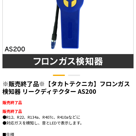
太陽光発電工事
エアコン・換気扇・空調資材
太陽光発電ケーブル・コネクタ・関連資
ホテル・病院向け
材/機器
電源ケーブル／コネクタ／分電盤／ブレ
ーカ
照明・照明器具
電源タップ・延長コード
スイッチ・コンセント（配線器具）
PF管/FEP管/CD管/情報線保護管
※販売終了品※【タカトテクニカ】フロンガス
ボックス・ビニル電線管付属品・引き込
検知器 リークディテクター AS200
みカバー
工具関連
販売終了品
販売終了品
EV充電設備工事関連
●R12、R22、R134a、R407c、R410aなどに
●対応ガスを検知し、音とLEDで表示します。
感染症関連
■仕様
その他