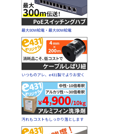
最大80W給電・最大80W給電
いつものアレ、e431製でよりお安く
汚れもコストもしっかり落とします