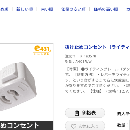
すめ順
新しい順
古い順
価格の安い順
価格の高い順
抜け止めコンセント（ライティ
注文コード
K3570
型番
ANK-LR/W
【特徴】 ●ライティングレール（ダ
す。 【使用方法】 ・レバーをライティングバーの極性ビードと反対側に合わせて押し込み、「カチ
ッ」という音がするまで右に90度回
がありますのでご注意ください。 ・
てください。 【仕様】 ・定格：1
価格表
購入単
数量：
お気に入り