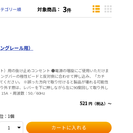
3
対象商品：
カテゴリー順
件
ングレール用）
クト）用の抜け止めコンセント ●電源の増設にご使用いただけま
してください。 ※誤った方向で取り付けると製品が壊れる可能性
取り外す際は、レバーを下に押しながら左に90度回して取り外し
25V、15A ・周波数：50／60Hz
521
円（税込）～
位：1個