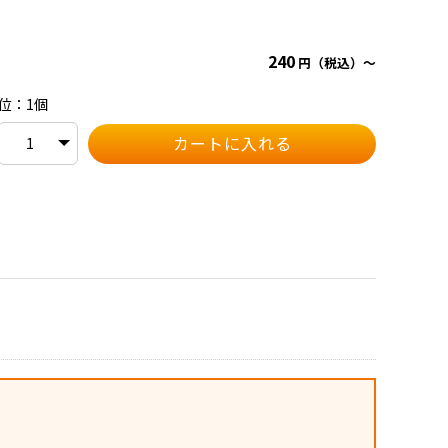
240
円（税込）～
位：1個
。