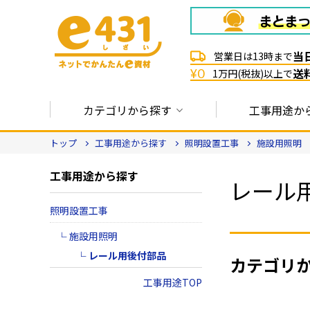
当
営業日は13時まで
送
¥0
1万円(税抜)以上で
カテゴリから探す
工事用途か
トップ
工事用途から探す
照明設置工事
施設用照明
工事用途から探す
レール
照明設置工事
施設用照明
レール用後付部品
カテゴリ
工事用途TOP