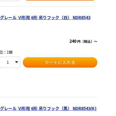
ール Ⅵ形用 6形 吊りフック（白） NDR8543
240
円（税込）～
位：1個
ール Ⅵ形用 6形 吊りフック（黒） NDR8543(K)