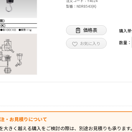
注文コード
Y4024
型番
NDR8543(K)
価格表
購入単
数量：
お気に入り
発注・お見積りについて
を大きく越える購入をご検討の際は、別途お見積りも承ります