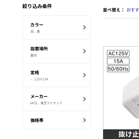
絞り込み条件
並べ替え：
おす
カラー
白、黒
設置場所
屋内
定格
-、125V 15A
メーカー
e431、東芝ライテック
価格帯