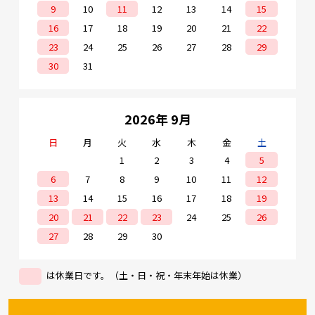
9
10
11
12
13
14
15
e431オリジナル
16
17
18
19
20
21
22
23
24
25
26
27
28
29
暑さ対策
30
31
販売終了品
2026年 9月
日
月
火
水
木
金
土
1
2
3
4
5
6
7
8
9
10
11
12
13
14
15
16
17
18
19
20
21
22
23
24
25
26
27
28
29
30
は休業日です。（土・日・祝・年末年始は休業）