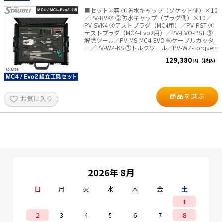
■セット内容 ①防水キャップ（ソケット側）×10
太陽光発電工事
エアコン・換気扇・空調資材
／PV-BVK4 ②防水キャップ（プラグ側）×10／
PV-SVK4 ③テストプラグ（MC4用）／PV-PST ④
太陽光発電ケーブル・コネクタ・関連資
テストプラグ（MC4-Evo2用）／PV-EVO-PST ⑤
ホテル・病院向け
材/機器
解除ツール／PV-MS-MC4-EVO ⑥ケーブルカッタ
ー／PV-WZ-KS ⑦トルクツール／PV-WZ-Torque-
電源ケーブル／コネクタ／分電盤／ブレ
Set ⑧圧着工具（B-crimp4,6,10mm²用）／PV-
ーカ
129,380
円（税込）
CZM-60100 ⑧-1 ロケーター（MC4用）／PV-
LOC-MC4 ⑧-2 ロケーター（MC4-Evo2用）／PV-
照明・照明器具
LOC-MC4-Evo2 ⑪ワイヤーストリッパー／PV-
AZM-410 ⑫開口スパナ／PV-MS-PLS
電源タップ・延長コード
商品を選ぶ
お気に入り
スイッチ・コンセント（配線器具）
PF管/FEP管/CD管/情報線保護管
ボックス・ビニル電線管付属品・引き込
みカバー
工具関連
2026年 8月
EV充電設備工事関連
日
月
火
水
木
金
土
1
感染症関連
2
3
4
5
6
7
8
その他