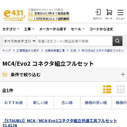
工事資材のプロショップe資材 CATV・アンテナ・防犯・光・LAN・電気・空調工事など
営業日は13時まで
当日出荷
¥0
1万円(税抜)以上で
送料無料
ログイン
カート
メニュー
カテゴリ
工事
メーカーから探す
セール
コードから注文
同軸ケーブル／テレビ用接栓／関連工具
CATV・アンテナ工事
在庫一掃セール
アンテナ・取付金具・ブースター／CATV
トップ
工事用途から探す
太陽光発電工事
工具
MC4/Evo2 コネクタ組立フルセット
光工事・FTTH工事
部材類
配線補助具（モール・結束バンド・テー
MC4/Evo2 コネクタ組立フルセット
エアコン・換気扇工事
プ類 他）
防犯カメラ工事
防犯工事関連
条件で絞り込む
LAN配線工事
HDMIケーブル・周辺機器／RCAケーブル
全
1
件
電話工事
電話線／コネクタ／アダプタ
おすすめ順
新しい順
古い順
価格の安い順
価格の
電気配管工事
光ファイバー・融着接続機関連
EV充電設備工事
LANケーブル・コネクタ・関連資材/機器
【STAUBLI】MC4／MC4-Evo2コネクタ組立共通工具フルセット
32.6126
照明設置工事
ネットワーク機器