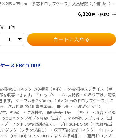
.5×265×75mm ・多芯ドロップケーブル入出線数：片側1条（計
6条（計12条） ・余長収納トレイ：6段 ・最大接続数：14芯
6,320
円（税込）～
g
位：1個
ス FBCO-DRP
被把持SCコネクタでの接続（単心）、外被把持スプライス（単
部を収容できます。 ドロップケーブル支持線への吊り下げ、配線
ます。 ケーブル部2×3mm、1.6×2mmのドロップケーブルに
X4相当を実現。 ■仕様 ・寸法W×L×H：
（架空、壁面） ・防滴性能：保護等級４級 （IPX4） ・収容可能接
、SCコネクタアダプタ接続（単心）、外被把持スプライス（単
プ・インドア対応熱収縮スリーブFPS01-DC-60（または相当
Cアダプタ（フランジ無し） ・収容可能な光コネクタ：ドロップ
FAST(N)-SC-SM-UNI/GTまたは相当品） ・適用ドロップケ