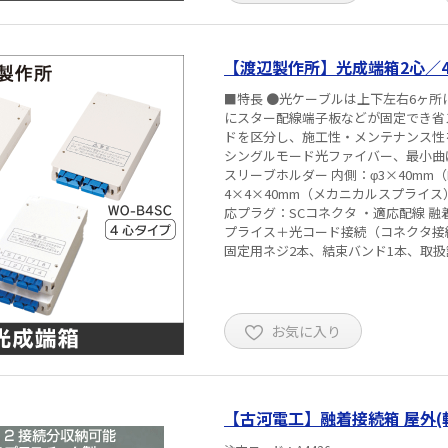
【渡辺製作所】光成端箱2心／4心／
■特長 ●光ケーブルは上下左右6ヶ所
にスター配線端子板などが固定でき省
ドを区分し、施工性・メンテナンス性を向上 ■仕様 ・タイプ：2心、4心、8心 ・適
シングルモード光ファイバー、最小曲げ半径
スリーブホルダー 内側：φ3×40mm（
4×4×40mm（メカニカルスプライス）
応プラグ：SCコネクタ ・適応配線 
プライス＋光コード接続（コネクタ接
固定用ネジ2本、結束バンド1本、取扱
お気に入り
【古河電工】融着接続箱 屋外(軒