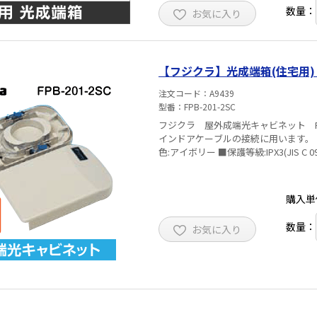
数量：
お気に入り
【フジクラ】光成端箱(住宅用) 屋
注文コード
A9439
型番
FPB-201-2SC
フジクラ 屋外成端光キャビネット FP
インドアケーブルの接続に用います。 ■接続構成:単心(0.25mm) 4 4心テープ 8 ■
色:アイボリー ■保護等級:IPX3(JIS C 09
購入単
数量：
お気に入り