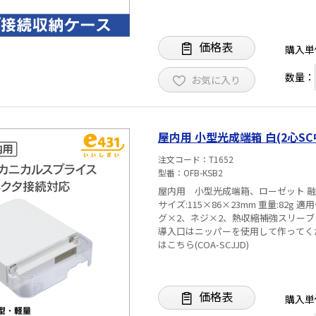
ーブル（支持線部を除く）：約1.6×2mm、約2×3mm ※本製品に
等）は付属しておりません。 ※予告なく仕様変更がある場合がございます。 ※最新の仕様については
メーカー(フジクラ)にご確認ください
価格表
購入単
数量：
お気に入り
屋内用 小型光成端箱 白(2心S
注文コード
T1652
型番
OFB-KSB2
屋内用 小型光成端箱、ローゼット 融着
サイズ:115×86×23mm 重量:82g
グ×2、ネジ×2、熱収縮補強スリーブ×2 材
導入口はニッパーを使用して作ってく
はこちら(COA-SCJJD)
価格表
購入単