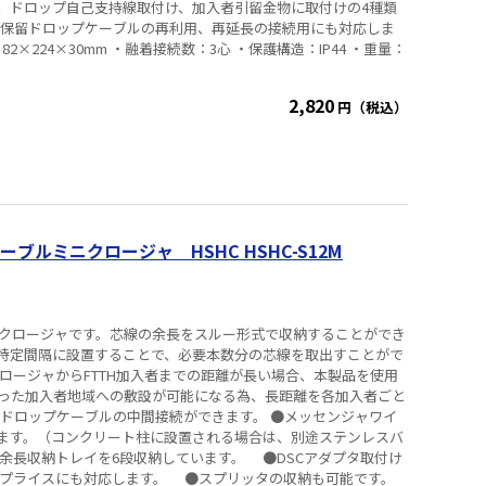
、ドロップ自己支持線取付け、加入者引留金物に取付けの4種類
・保留ドロップケーブルの再利用、再延長の接続用にも対応しま
2,820
円（税込）
ルミニクロージャ HSHC HSHC-S12M
型クロージャです。芯線の余長をスルー形式で収納することができ
特定間隔に設置することで、必要本数分の芯線を取出すことがで
ロージャからFTTH加入者までの距離が長い場合、本製品を使用
った加入者地域への敷設が可能になる為、長距離を各加入者ごと
●ドロップケーブルの中間接続ができます。 ●メッセンジャワイ
ます。（コンクリート柱に設置される場合は、別途ステンレスバ
余長収納トレイを6段収納しています。 ●DSCアダプタ取付け
スプライスにも対応します。 ●スプリッタの収納も可能です。