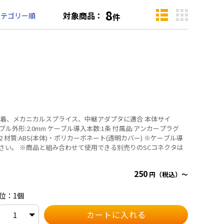
8
対象商品：
カテゴリー順
件
、メカニカルスプライス、中継アダプタに適合 本体サイ
用ケーブル外形:2.0mm ケーブル導入本数:1条 付属品:アンカープラグ
ABS(本体)・ポリカーボネート(透明カバー) ※ケーブル導
さい。 ※商品と組み合わせて使用できる別売りのSCコネクタは
250
円（税込）～
位：1個