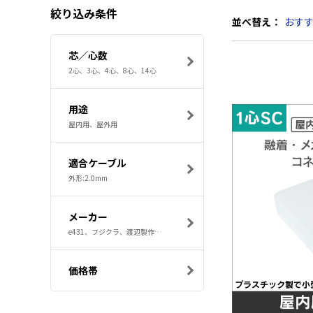
絞り込み条件
並べ替え：
おす
芯／心数
2心、3心、4心、8心、14心
用途
屋内用、屋外用
適合ケーブル
外形:2.0mm
メーカー
e431、フジクラ、渡辺製作所、河村電器産業、古河電工
価格帯