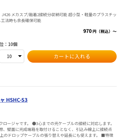
軽量のプラスチッ
収納方法の採用 引き通し工法時も余長確保可能
970
円（税込）～
位：10個
HSHC-S3
クロージャです。 ●3心までの光ケーブルの接続に対応します。
際、壁面に光成端箱を取付けることなく、引込み線上に接続点
のドロップケーブルの張り替えや延長にも使えます。 ■特徴