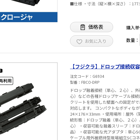
■仕様 ・寸法（縦×横×深さ）：177
2条） ・出力ドロップケーブル数：片側
（各トレイ2芯、本体2芯） ・重量：1k
価格表
購入単
数量：
お気に入り
【フジクラ】ドロップ接続収容ケー
注文コード
G6934
型番
FBCO-DRP
ドロップ融着接続（単心、２心）、外
心）などの各種ドロップケーブル接続
クリートを使用した壁面への固定ができ
対応します。 コンパクトなボディながら、防水性能IP
24×176×33mm ・使用場所：屋外
続形態：ドロップ融着（単心、２心）
心） ・収容可能な融着スリーブ：ドロッ
品） ・収容可能な光アダプタ：単心S
ケーブル用外被把持型現場組立SCコネクタ（