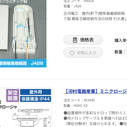
注文コード
A4426
型番
J426
古河電工 屋外(軒下)壁掛融着接続箱 J426 メカスプ/融着2接続分収納可能 超小型・
ク製 簡易芯線
価格表
購入単
数量：
お気に入り
【河村電器産業】ミニクロージャ 
注文コード
W3445
型番
HSHC-S3
●設置場所が多彩なドロップ用のミニ
●光ドロップケーブルを家屋へ引込む
（責任分解点）を設けられます。 ●柱上