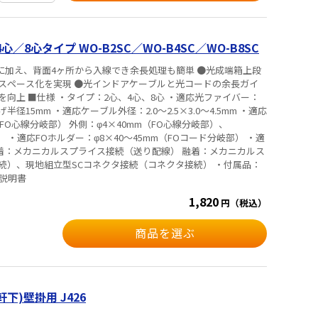
8心タイプ WO-B2SC／WO-B4SC／WO-B8SC
に加え、背面4ヶ所から入線でき余長処理も簡単 ●光成端箱上段
スペース化を実現 ●光インドアケーブルと光コードの余長ガイ
応光ファイバー：
15mm ・適応ケーブル外径：2.0～2.5×3.0～4.5mm ・適応
FO心線分岐部） 外側：φ4×40mm（FO心線分岐部）、
 ・適応FOホルダー：φ8×40～45mm（FOコード分岐部） ・適
融着：メカニカルスプライス接続（送り配線） 融着：メカニカルス
続）、現地組立型SCコネクタ接続（コネクタ接続） ・付属品：
説明書
1,820
円（税込）
商品を選ぶ
下)壁掛用 J426