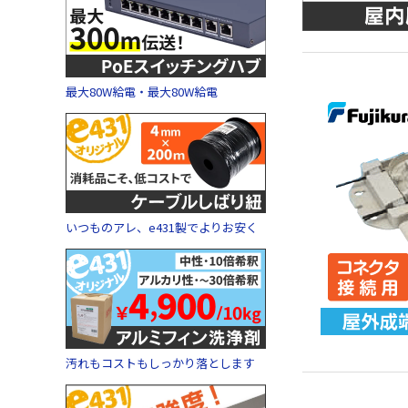
最大80W給電・最大80W給電
いつものアレ、e431製でよりお安く
汚れもコストもしっかり落とします