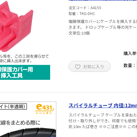
注文コード
A4155
型番
TKG-DHC
電線保護カバーにケーブルを挿入する
きます。 ドロップケーブル等の光ケーブルを電線保護カバーに挿入する際に便利な工具です。 ※ご注
文単位:10個
購入単
数量：
お気に入り
スパイラルチューブ 内径:12mm
スパイラルチューブ ケーブルを束ねたり・分岐したり・保護する場合にご使用ください。 容易に取り
付け・取り外しができ、何度でも使用できます 材質:ポリエチレン 色:黒 白(半透明) 
状:10m たば巻き ※※