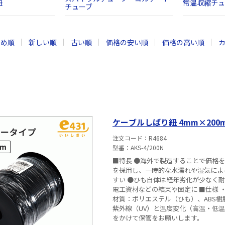
紐
常温収縮チュ
チューブ
すめ順
新しい順
古い順
価格の安い順
価格の高い順
ケーブルしばり紐 4mm×20
注文コード
R4684
型番
AKS-4/200N
■特長 ●海外で製造することで価格を
を採用し、一時的な水濡れや湿気によ
すい ●ひも自体は経年劣化が少なく耐久性・耐候性に優れ
電工資材などの結束や固定に ■仕様 ・長さ：200m ・太さ：φ4mm ・リール径：φ135mm ・色：黒 ・
材質：ポリエステル（ひも）、ABS樹脂（リール部） 【仕様上の注意】
紫外線（UV）と温度変化（高温・低
をかけて保管をお願いします。