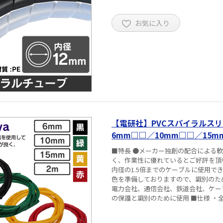
お気に入り
【電研社】PVCスパイラルスリ
6mm□□／10mm□□／15m
■特長 ●メーカー独創の配合による
く、作業性に優れているとご好評を頂
内径の1.5倍までのケーブルに使用で
色を準備しておりますので、識別のた
電力会社、通信会社、鉄道会社、ケーブルテレ
の保護と識別のた