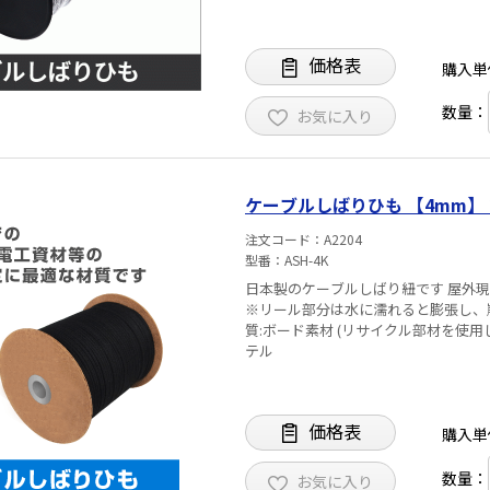
価格表
購入単
数量：
お気に入り
ケーブルしばりひも 【4mm】 
注文コード
A2204
型番
ASH-4K
日本製のケーブルしばり紐です 屋外現場でのケーブル、電工資材などの結束や固定に最適な材質です
※リール部分は水に濡れると膨張し、崩れる可能性がございます 
質:ボード素材 (リサイクル部材を使用している為
テル
価格表
購入単
数量：
お気に入り