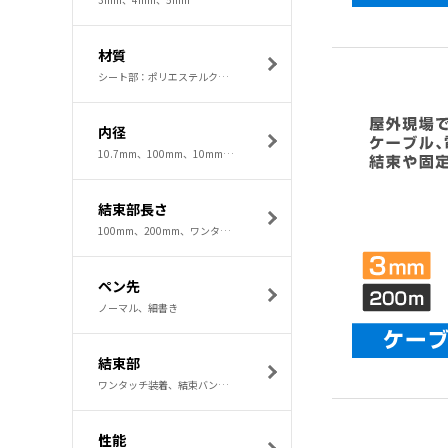
材質
シート部：ポリエステルクロス入りPVCシート、ホックボタン部：POM、シート部：難燃性軟質塩化ビニル、PET、アルミ箔、偏祖スズメッキ銅線ボタン部：ポリアセタール樹脂、ポリエチレン、塩化ビニル、硬質ポリ塩化ビニル樹脂
内径
10.7mm、100mm、10mm、12mm、13.2mm
結束部長さ
100mm、200mm、ワンタッチ装着タイプ
ペン先
ノーマル、細書き
結束部
ワンタッチ装着、結束バンド（特殊）
性能