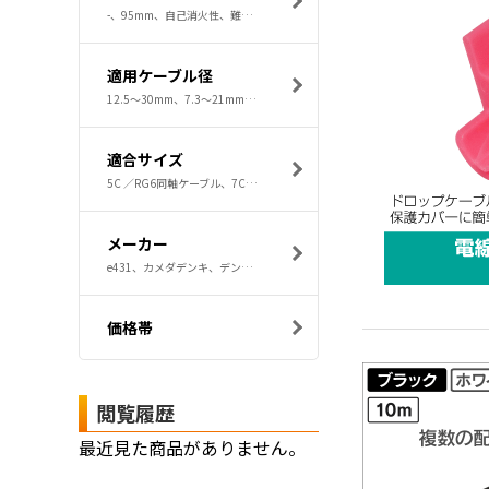
-、95mm、自己消火性、難燃性、非耐候性
適用ケーブル径
12.5～30mm、7.3～21mm、7～19mm
適合サイズ
5C ／RG6同軸ケーブル、7C同軸ケーブル、スパイラルハンガー：60mm／75mm、ケーブルハンガー：45mm以下、ラセンタイ：0号、ラッシングロッド：特特～特号、ラセンタイ：1号、ラッシングロッド：1号
メーカー
e431、カメダデンキ、デンカエレクトロン、未来工業、スリーエム 3M
価格帯
閲覧履歴
最近見た商品がありません。