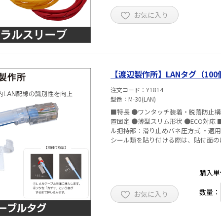
お気に入り
【渡辺製作所】LANタグ（100個入
注文コード
Y1814
型番
M-30(LAN)
■特長 ●ワンタッチ装着・脱落防止構
置固定 ●薄型スリム形状 ●ECO対応 ■仕様 ・カラー：乳白色 ・材質：ポリプロピレン樹脂 ・ケーブ
ル把持部：滑り止めバネ圧方式 ・適用線材
シール類を貼り付ける際は、貼付面の
購入単
数量：
お気に入り