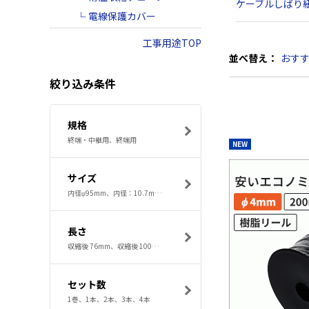
ケーブルしばり
電線保護カバー
工事用途TOP
並べ替え：
おす
絞り込み条件
規格
終端・中継用、終端用
NEW
サイズ
内径φ95mm、内径：10.7mm、内径：100mm、内径：10mm、内径：12mm
長さ
収縮後 76mm、収縮後 100mm、収縮後 127mm、収縮後 178mm、1000mm
セット数
1巻、1本、2本、3本、4本