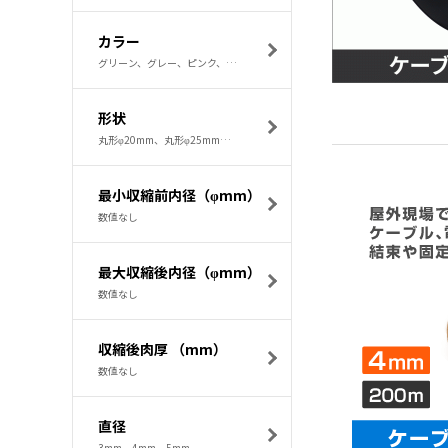
カラー
グリーン、グレー、ピンク、ブラック、ホワイト
形状
丸形φ20mm、丸形φ25mm、丸形φ30mm、小判形37×55mm、長方形30×10.5mm
最小収縮前内径（φmm）
数値なし
最大収縮後内径（φmm）
数値なし
収縮後肉厚 （mm）
数値なし
直径
3mm、4mm、5mm