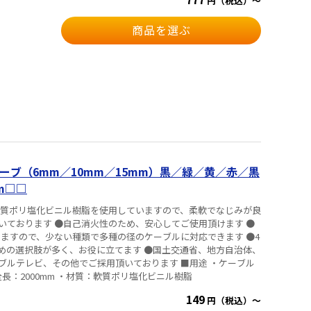
円（税込）～
商品を選ぶ
ーブ（6mm／10mm／15mm）黒／緑／黄／赤／黒
m□□
軟質ポリ塩化ビニル樹脂を使用していますので、柔軟でなじみが良
いております ●自己消火性のため、安心してご使用頂けます ●
きますので、少ない種類で多種の径のケーブルに対応できます ●4
めの選択肢が多く、お役に立てます ●国土交通省、地方自治体、
ビ、その他でご採用頂いております ■用途 ・ケーブル
めに使用 ■仕様 ・全長：2000mm ・材質：軟質ポリ塩化ビニル樹脂
149
円（税込）～