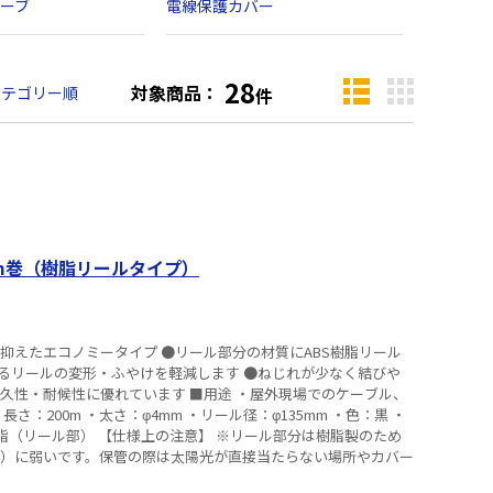
ーブ
電線保護カバー
28
対象商品：
カテゴリー順
件
0m巻（樹脂リールタイプ）
抑えたエコノミータイプ ●リール部分の材質にABS樹脂リール
るリールの変形・ふやけを軽減します ●ねじれが少なく結びや
ています ■用途 ・屋外現場でのケーブル、
 ※リール部分は樹脂製のため
温）に弱いです。保管の際は太陽光が直接当たらない場所やカバー