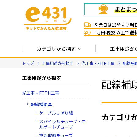
当
営業日は13時まで
送
¥0
1万円(税抜)以上で
カテゴリから探す
工事用途か
トップ
工事用途から探す
光工事・FTTH工事
配線補
工事用途から探す
配線補
光工事・FTTH工事
配線補助具
ケーブルしばり紐
カテゴリ
スパイラルチューブ・コ
ルゲートチューブ
常温収縮チューブ