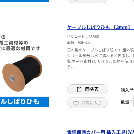
ケーブルしばりひも 【3mm】 
注文コード
A3965
型番
ASH-3K
日本製のケーブルしばり紐です 屋外現場でのケーブル、電工資材などの結束や固定に最適な材質です
※リール部分は水に濡れると膨張し、崩れる可能性がございます 
質:ボード素材 (リサイクル部材を使用している為
テル
価格表
購入単
数量：
お気に入り
電線保護カバー用 挿入工具(光