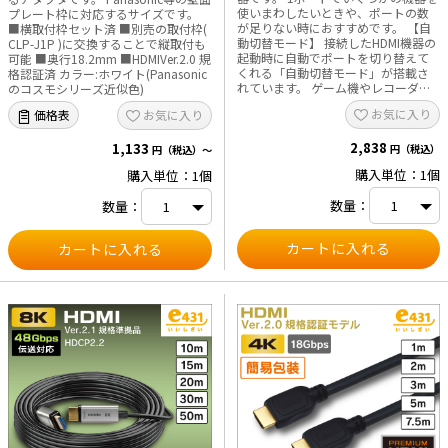
使いまわしたいときや、ポートの数
プレート枠に対応するサイズです。
が足りない時におすすめです。 【自
■横取付枠セット済 ■別売の取付枠(
動切替モード】 接続したHDMI機器の
CLP-J1P )に交換することで縦取付も
起動時に自動でポートを切り替えて
可能 ■奥行18.2mm ■HDMIVer.2.0 規
くれる「自動切替モード」が搭載さ
格認証済 カラー:ホワイト(Panasonic
れています。 ゲーム機やレコーダー
のコスモシリーズ近似色)
の電源を入れるだけでポートが切り
お気に入り
お気に入り
価格表
替わります。 【リモコン付き】 指定
のポートに手動で切り替えられるリ
2,838
モコン付き。 本体にIR受信機を接続
1,133
円（税込）
円（税込）～
し、自動切替モードをオフにしてか
購入単位：1個
購入単位：1個
らリモコンをご使用ください。 ■仕
様 ・3入力1出力 ・4K60Hz対応 ・
数量：
数量：
HDR・HDCP2.2対応 ・自動切替モー
ド付き ・リモコン付き ※本製品には
接続用HDMIケーブルは付属していま
せん。別途HDMIケーブルをご用意く
ださい。 ※ポート切替えの際、映像
が表示されるまで通常3秒～5秒程度
の時間がかかります。これはHDMI機
器がディスプレイを認識し映像出力
を開始するまでにかかる時間であ
り、HDMI機器の性能によるもので
す。本品による症状ではなく、本品自
体は切替えボタンを押してすぐにポ
ート切替えを完了しています。