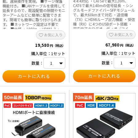
4:4:4対応 ・CAT5eで最大120m、
載。遠隔操作を実現。 ■サージ保護
CAT6で最大140mの信号延長 ・シン
機能付き。 ■LANケーブルを使用して
グルモードファイバーSFPモジュール
延長するので、既設配管の隙間やモニ
で、最大60kmまで対応 ・送信機
ターアームなどに簡単に配管できま
（TX）にHDMIループ出力機能 ・受信
す。現場でも簡単に取り付けられま
機（RX）に4つのUSBポート搭載 ・
す。 ■ネットワーク設定は不要で
双方向アナログオーディオ（マイ
す。 ■仕様 ・1080p ・HDMI1.3 ・
ク・ヘッドフォン）対応 ・IR、
70m延長(Cat6/6A/7) ・HDCP1.4対応
お気に入り
お気に入り
RS232伝送およびEDID管理に対応
・電源アダプター×2 、USBケーブ
ル、取り扱い説明書 付属 ※本製品
67,980
19,580
円（税込）
円（税込）
には接続用HDMIケーブル・イーサネ
ットケーブルは付属していません。別
購入単位：1セット
購入単位：1セット
途HDMIケーブル・イーサネットケー
ブルをご用意ください。
数量：
数量：
※UTP/STP Cat6/Cat6A/Cat7 標準
のIEEE-568B結線に従い、 損失とクロ
ストークの少ないイーサネットケーブ
ルをお勧めします。 ケーブルの長さ
は2~70mの長さが適しており、短す
ぎると信号が強すぎて表示ができない
場合が、長すぎると出力の品質が低く
なる可能性があります。 ※映像が表
示されるまで通常30秒～1分程度の時
間がかかります。これは、機器間認識
の為によるものです。 弊社取り扱い
HDMIエクステンダー比較表