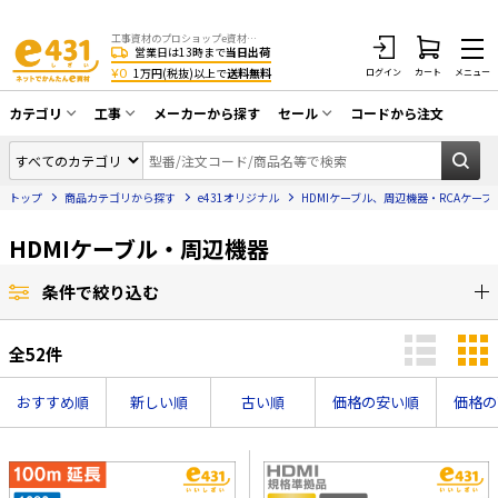
工事資材のプロショップe資材 CATV・アンテナ・防犯・光・LAN・電気・空調工事など
営業日は13時まで
当日出荷
¥0
1万円(税抜)以上で
送料無料
ログイン
カート
メニュー
カテゴリ
工事
メーカーから探す
セール
コードから注文
同軸ケーブル／テレビ用接栓／関連工具
CATV・アンテナ工事
在庫一掃セール
アンテナ・取付金具・ブースター／CATV
トップ
商品カテゴリから探す
e431オリジナル
HDMIケーブル、周辺機器・RCAケーブ
光工事・FTTH工事
部材類
配線補助具（モール・結束バンド・テー
HDMIケーブル・周辺機器
エアコン・換気扇工事
プ類 他）
防犯カメラ工事
防犯工事関連
条件で絞り込む
LAN配線工事
HDMIケーブル・周辺機器／RCAケーブル
全
52
件
電話工事
電話線／コネクタ／アダプタ
おすすめ順
新しい順
古い順
価格の安い順
価格の
電気配管工事
光ファイバー・融着接続機関連
EV充電設備工事
LANケーブル・コネクタ・関連資材/機器
照明設置工事
ネットワーク機器