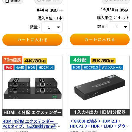
信ケーブル×1、取扱説明書 弊社取り
扱いHDMIエクステンダー比較表
19,580
844
円（税込）
円（税込）～
購入単位：1セット
購入単位：1本
数量：
数量：
＜8K60Hz対応＞HDMI2.1・
HDMI 4分配 エクステンダー
HDCP2.3・HDR・EDID・ダウン
PoCタイプ、伝送距離70m＠
スケール対応 HDMI 4分配器
1080P、40m@4K 30Hz