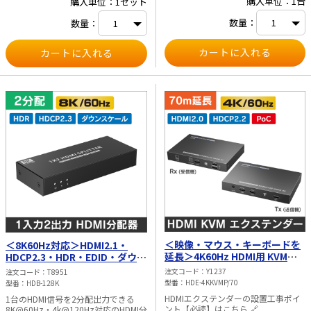
購入単位：1台
購入単位：1セット
ーブル×1 ・ACアダプタ
（DC12V/2A）×1 ・RS-232インター
数量：
数量：
フェース保護カバー ×1 ・ラックマ
ウント用金具 ×2 ・ネジ ×8 ・取扱
説明書 ×1 ※本製品には接続用
HDMIケーブル・LANケーブルは付属
していません。別途HDMIケーブル・
LANケーブルをご用意ください。
※UTP/STP Cat6/Cat6A/Cat7 標準
のIEEE-568B結線に従い、 損失とクロ
ストークの少ないLANケーブルをお勧
めします。 ケーブルの長さは2～
70mの長さが適しており、短すぎる
と信号が強すぎて表示ができない場合
が、 また、長すぎると出力の品質
が低くなる可能性があります。 ※映
像が表示されるまで通常30秒～1分程
度の時間がかかります。これは、機器
間認識の為によるものです。
＜映像・マウス・キーボードを
＜8K60Hz対応＞HDMI2.1・
延長＞4K60Hz HDMI用 KVMエ
HDCP2.3・HDR・EDID・ダウン
クステンダー＜ 70m＞＜ PoCタ
スケール対応 HDMI 2分配器
注文コード
Y1237
注文コード
T8951
イプ＞
型番
HDE-4KKVMP/70
型番
HDB-128K
HDMIエクステンダーの設置工事ポイ
1台のHDMI信号を2分配出力できる
ント【必読】はこちら 🔗
8K@60Hz・4k@120Hz対応のHDMI分