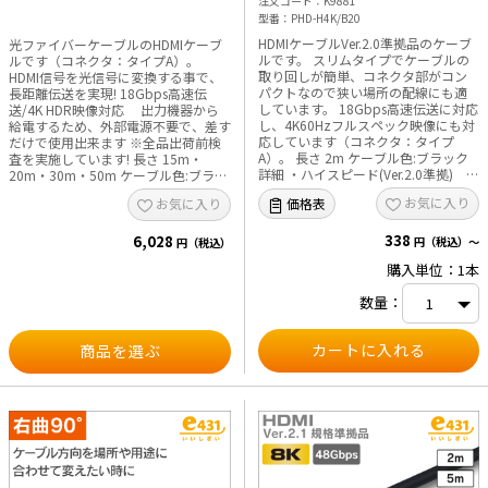
注文コード
K9881
ーサネット対応
型番
PHD-H4K/B20
HDMIケーブルVer.2.0準拠品のケーブ
光ファイバーケーブルのHDMIケーブ
ルです。 スリムタイプでケーブルの
ルです（コネクタ：タイプA）。
取り回しが簡単、コネクタ部がコン
HDMI信号を光信号に変換する事で、
パクトなので狭い場所の配線にも適
長距離伝送を実現! 18Gbps高速伝
しています。 18Gbps高速伝送に対応
送/4K HDR映像対応 出力機器から
し、4K60Hzフルスペック映像にも対
給電するため、外部電源不要で、差す
応しています（コネクタ：タイプ
だけで使用出来ます ※全品出荷前検
A）。 長さ 2m ケーブル色:ブラック
査を実施しています! 長さ 15m・
詳細 ・ハイスピード(Ver.2.0準拠)
20m・30m・50m ケーブル色:ブラッ
・4K60Hzフルスペック映像 ・
ク 詳細 ・ハイスピード(Ver.2.0準
お気に入り
価格表
お気に入り
Ethernet規格 ・フルHD 3D映像、ARC
拠) ・4K60Hzフルスペック映像
・ディープカラー対応 ・CEC(各社リ
・Ethernet規格・ディープカラー対
338
ンク機能) ・HEAC ・RoHS対応 梱包
6,028
応 ・CEC(各社リンク機能) ■ご注意
円（税込）～
円（税込）
状態:個包装
■ 当商品は、接続する機器に直接差
購入単位：1本
してご使用ください。 ※HDMIケーブ
ルと機器との間に、分配器やアダプ
数量：
タ、切替器などを挟んで接続した場
合、分配器やアダプタ、切替器の性能
によって、映像が映らない場合がござ
商品を選ぶ
います。