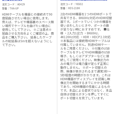
1出力
注文コード
Y6502
注文コード
A0429
型番
HDS-218K
型番
THA-UP
2台のHDMI機器を1つのHDMIポートで
HDMIケーブルを機器との接続点で90
共有できる、8K60Hz対応のHDMI切替
度屈曲させたい場合に使用します。
器です。 1ポートでいくつかの機器を
例えば、テレビや機器裏のスペース無
使いまわしたいときや、ポートの数
い場所でケーブルを曲げたい場合に
が足りない時におすすめです。 ■仕
使用してして下さい。 ※ご注意点※
様 ・2入力1出力 ・8K60Hz、
屈曲させる方向をよくご確認の上、商
4K120Hz対応 ・HDR・HDCP2.3対応
品をご購入下さい。 延長したケーブ
※本製品には接続用HDMIケーブルは
ルの総延長は5mを超えないようにし
付属していません。別途HDMIケーブ
て下さい。
ルをご用意ください。 ※付属のUSB
ケーブルをテレビやHDMI機器のUSB
端子、もしくはアダプターなどに接
続してご使用ください。映像出力の
みの電力では電力量が足らず正常に
動作しません。 ※ポート切替えの
際、映像が表示されるまで通常3秒～
5秒程度の時間がかかります。これは
HDMI機器がディスプレイを認識し映
像出力を開始するまでにかかる時間
であり、HDMI機器の性能によるもの
です。本品による症状ではなく、本品
自体は切替えボタンを押してすぐに
ポート切替えを完了しています。