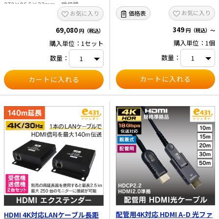
272×96.5×23mm 受信機
75×80×18mm ・重量：送信機：約
お気に入り
価格表
お気に入り
680g、受信機：約115g×8 ■セット
内容 ・TX（送信機）×1、RX（受信
349
69,080
円（税込）～
円（税込）
機）×8、 ・IR（赤外線）受信ケーブ
ル×8、IR（赤外線）送信ケーブル
購入単位：1個
購入単位：1セット
×1 ・ACアダプタ（DC12V/4A）×1
・RS-232 インターフェース接続端子
数量：
数量：
×1 ・ラックマウント用金具 ×2 ・ネ
ジ ×8 ・取扱説明書 ×1 ※本製品に
は接続用HDMIケーブル・LANケーブ
ルは付属していません。別途HDMIケ
ーブル・LANケーブルをご用意くださ
い。 ※UTP/STP
Cat6/Cat6A/Cat7 標準のIEEE-568B
結線に従い、 損失とクロストークの
少ないLANケーブルをお勧めします。
ケーブルの長さは2~70mの長さが
適しており、短すぎると信号が強すぎ
て表示ができない場合が、 また、
長すぎると出力の品質が低くなる可能
性があります。 ※映像が表示される
まで通常30秒～1分程度の時間がかか
ります。これは、機器間認識の為によ
るものです。
配管用4K対応 HDMI A-D 光ファ
HDMI 4K対応LANケーブル長距