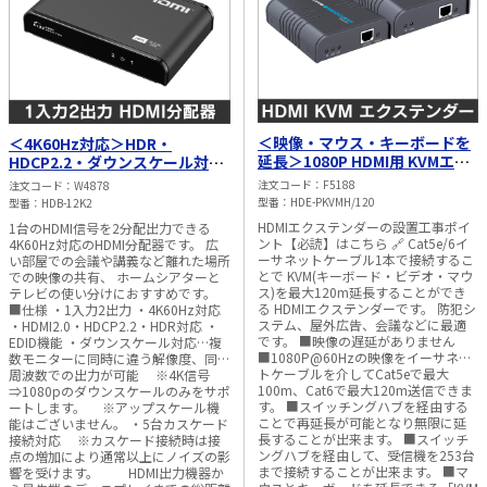
＜映像・マウス・キーボードを
＜4K60Hz対応＞HDR・
延長＞1080P HDMI用 KVMエク
HDCP2.2・ダウンスケール対応
ステンダー ＜120m＞
HDMI 2分配器
注文コード
F5188
注文コード
W4878
型番
HDE-PKVMH/120
型番
HDB-12K2
HDMIエクステンダーの設置工事ポイ
1台のHDMI信号を2分配出力できる
ント【必読】はこちら 🔗 Cat5e/6イ
4K60Hz対応のHDMI分配器です。 広
ーサネットケーブル1本で接続するこ
い部屋での会議や講義など離れた場所
とで KVM(キーボード・ビデオ・マウ
での映像の共有、 ホームシアターと
ス)を最大120m延長することができ
テレビの使い分けにおすすめです。
る HDMIエクステンダーです。 防犯シ
■仕様 ・1入力2出力 ・4K60Hz対応
ステム、屋外広告、会議などに最適
・HDMI2.0・HDCP2.2・HDR対応 ・
です。 ■映像の遅延がありません
EDID機能 ・ダウンスケール対応…複
■1080P@60Hzの映像をイーサネッ
数モニターに同時に違う解像度、同じ
トケーブルを介してCat5eで最大
周波数での出力が可能 ※4K信号
100m、Cat6で最大120m送信できま
⇒1080pのダウンスケールのみをサポ
す。 ■スイッチングハブを経由する
ートします。 ※アップスケール機
ことで再延長が可能となり無限に延
能はございません。 ・5台カスケード
長することが出来ます。 ■スイッチ
接続対応 ※カスケード接続時は接
ングハブを経由して、受信機を253台
点の増加により通常以上にノイズの影
まで接続することが出来ます。 ■マ
響を受けます。 HDMI出力機器か