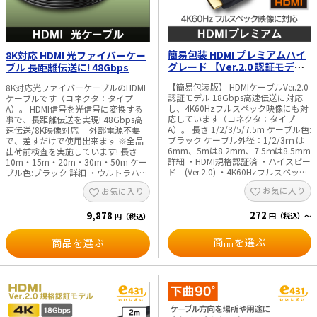
簡易包装 HDMI プレミアムハイ
8K対応 HDMI 光ファイバーケー
グレード 【Ver.2.0 認証モデ
ブル 長距離伝送に! 48Gbps
ル】
【簡易包装版】 HDMIケーブルVer.2.0
8K対応光ファイバーケーブルのHDMI
認証モデル 18Gbps高速伝送に対応
ケーブルです（コネクタ：タイプ
し、4K60Hzフルスペック映像にも対
A）。 HDMI信号を光信号に変換する
応しています（コネクタ：タイプ
事で、長距離伝送を実現! 48Gbps高
A）。 長さ 1/2/3/5/7.5m ケーブル色:
速伝送/8K映像対応 外部電源不要
ブラック ケーブル外径：1/2/3ｍ は
で、差すだけで使用出来ます ※全品
6mm、5mは8.2mm、7.5ｍは8.5mm
出荷前検査を実施しています! 長さ
詳細 ・HDMI規格認証済 ・ハイスピー
10m・15m・20m・30m・50m ケー
ド (Ver.2.0) ・4K60Hzフルスペック
ブル色:ブラック 詳細 ・ウルトラハイ
映像 ・Ethernet規格 ・フルHD 3D映
スピード(Ver.2.1準拠) ・
お気に入り
お気に入り
像、ARC ・ディープカラー対応 ・
8K60p/4K120pフルスペック映像 ・
CEC(各社リンク機能) ・HEAC ・ケー
Ethernet規格・ディープカラー対
272
ブル色:ブラック ・UL認証、RoHS対
9,878
応 ・フルHD 3D映像 ・ARC ・
円（税込）～
円（税込）
応 梱包状態:個包装
CEC(各社リンク機能) ケーブル外
径:Φ4.7mm ■ご注意■ 当商品は、接
商品を選ぶ
商品を選ぶ
続する機器に直接差してご使用くださ
い。 ※HDMIケーブルと機器との間
に、8K対応でない分配器やアダプ
タ、切替器などを挟んで接続すると映
像が映りません。