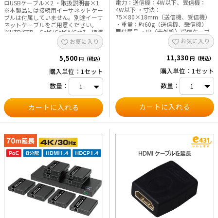
電力：送信機：4W以下、受信機：
ロUSBケーブル×2 ・取扱説明書×1
4W以下 ・寸法：
※本製品には接続用イーサネットケー
75×80×18mm（送信機、受信機）
ブルは付属していません。別途イーサ
・重量：約60g（送信機、受信機）
ネットケーブルをご用意ください。
■付属品 ・IR（赤外線）受信ケーブ
※UTP/STP Cat6/Cat6A/Cat7 標準
ル×1、IR（赤外線）送信ケーブル
のIEEE-568B結線に従い、 損失とクロ
お気に入り
お気に入り
×1 ・ACアダプター（5V2A）×1 ※
ストークの少ないイーサネットケーブ
本製品には接続用HDMIケーブル・イ
ルをお勧めします。 ケーブルの長
11,330
5,500
円（税込）
円（税込）
ーサネットケーブルは付属していま
さは15～50mの長さが適しており、
せん。別途HDMIケーブル・イーサネ
短すぎると信号が強すぎて表示ができ
購入単位：1セット
購入単位：1セット
ットケーブルをご用意ください。
ない場合が、 また、長すぎると出
※UTP/STP Cat6/Cat6A/Cat7 標
力の品質が低くなる可能性がありま
数量：
数量：
準のIEEE-568B結線に従い、 損失と
す。 ※映像が表示されるまで通常30
クロストークの少ないイーサネット
秒～1分程度の時間がかかります。こ
ケーブルをお勧めします。 ケーブル
れは、機器間認識の為によるもので
の長さは2~70mの長さが適してお
す。 弊社取り扱いHDMIエクステンダ
り、短すぎると信号が強すぎて表示
ー比較表
ができない場合が、長すぎると出力
の品質が低くなる可能性があります。
※映像が表示されるまで通常30秒～1
分程度の時間がかかります。これは、
機器間認識の為によるものです。 弊
社取り扱いHDMIエクステンダー比較
表