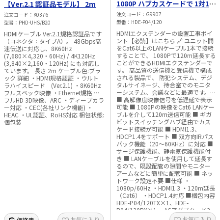
1080P ハブカスケードで 1対1、
【Ver.2.1 認証品モデル】 2m
1対多通信対応
注文コード
G9907
注文コード
K0376
型番
HDE-P04/120
型番
PHD-UHS/B20
HDMIエクステンダーの設置工事ポイ
HDMIケーブル Ver.2.1規格認証品です
ント【必読】はこちら 🔗 ユニット間
（コネクタ：タイプA）。 48Gbps高
をCat6以上のLANケーブル1本で接続
速伝送に対応し、8K60Hz
することで、 1080Pで120m延長する
(7,680×4,320・60Hz) / 4K120Hz
ことができるHDMIエクステンダーで
(3,840×2,160・120Hz) にも対応し
す。 高品質の送信機と受信機で構成
ています。 長さ 2m ケーブル色:ブラ
される製品で、 防犯システム、デジ
ック 詳細 ・HDMI規格認証 ・ウルト
タルサイネージ、待合室でのモニタ
ラハイスピード (Ver.2.1) ・8K60Hz
ーシステム、会議などに最適です。
フルスペック映像 ・Ethernet規格 ・
■ 高解像度映像信号を低遅延で表示
フルHD 3D映像、ARC ・ディープカラ
可能 ■ 1080Pの映像をCat6 LANケー
ー対応 ・CEC(各社リンク機能) ・
ブルを介して120m送信可能 ■ ギガ
HEAC ・UL認証、RoHS対応 梱包状態:
ビットスイッチングハブ経由でカス
個包装
ケード接続が可能 ■ HDMI1.3、
HDCP1.4をサポート ■ 双方向IRパス
バック機能（20～60KHz）に対応 ■
サージ保護機能、静電気保護機能付
き ■ LANケーブルを使用して延長す
るので、既設配管の隙間やモニター
アームなどに簡単に配管可能 ■ ネッ
トワーク設定不要 ■仕様 ・
1080p/60Hz ・HDMI1.3 ・120m延長
（Cat6） ・HDCP1.4対応 ■梱包内容
HDE-P04/120TX×1、HDE-
P04/120RX×1、 ACアダプター×2
、赤外線送信ケーブル×1、赤外線受
お気に入り
お気に入り
価格表