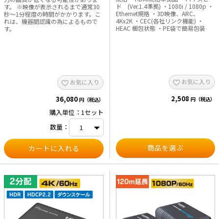
ド (Ver.1.4準拠) ・1080i / 1080p ・
す。 ※映像が表示されるまで通常30
Ethernet規格 ・3D映像、ARC、
秒～1分程度の時間がかかります。こ
e431オリジナル
4Kx2K ・CEC(各社リンク機能) ・
れは、機器間認識の為によるもので
HEAC 梱包状態 ・PE袋で簡易包装
す。
暑さ対策
販売終了品
お気に入り
お気に入り
2,508
36,080
円（税込）
円（税込）
購入単位：1セット
数量：
商品を選ぶ