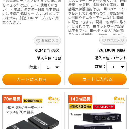
ウスとキーボードを延長できる「KVM
ら最先端のディスプレイまでの総距離
機能」を搭載。遠隔操作を実現。 ■
をできるだけ短くしてご使用くださ
静電気保護機能付き。 ■LANケーブル
い。 ・電源アダプター付属 ※本製品
を使用して延長するので、既設配管
には接続用HDMIケーブルは付属して
の隙間やモニターアームなどに簡単
いません。別途HDMIケーブルをご用
に配管できます。現場でも簡単に取り
意ください。
付けられます。 ■ネットワーク設定
は不要です。 ■仕様 ・最大120m延
長(Cat.6使用時) ・1080p ・HDMI1.3
・HDCP1.2対応 ・電源アダプター×2
お気に入り
お気に入り
、USBケーブル、取り扱い説明書、
USBドライバソフトウェア 付属 分
26,180
6,248
円（税込）
円（税込）
配用受信機(HDE-PKVMH/120RX)の販
売はこちら ※本製品には接続用HDMI
購入単位：1セット
購入単位：1台
ケーブル・イーサネットケーブルは
付属していません。別途HDMIケーブ
数量：
数量：
ル・イーサネットケーブルをご用意
ください。 ※UTP/STP
Cat5e/Cat6 標準のIEEE-568B結線
に従い、 損失とクロストークの少な
いイーサネットケーブルをお勧めし
ます。 ケーブルの長さは2~70mの長
さが適しており、短すぎると信号が
強すぎて表示ができない場合が、長
すぎると出力の品質が低くなる可能
性があります。 ※映像が表示される
まで通常30秒～1分程度の時間がかか
ります。これは、機器間認識の為によ
るものです。 弊社取り扱いHDMIエク
ステンダー比較表