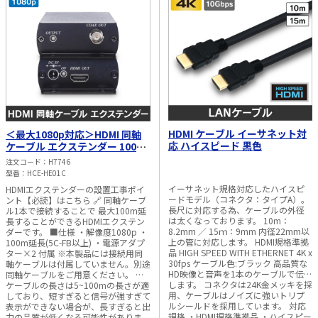
太陽光発電工事
エアコン・換気扇・空調資材
太陽光発電ケーブル・コネクタ・関連資
ホテル・病院向け
材/機器
電源ケーブル／コネクタ／分電盤／ブレ
ーカ
照明・照明器具
電源タップ・延長コード
HDMI ケーブル イーサネット対
＜最大1080p対応＞HDMI 同軸
応 ハイスピード 黒色
ケーブル エクステンダー 100m
延長
スイッチ・コンセント（配線器具）
注文コード
H7746
型番
HCE-HE01C
PF管/FEP管/CD管/情報線保護管
イーサネット規格対応したハイスピ
HDMIエクステンダーの設置工事ポイ
ードモデル（コネクタ：タイプA）。
ント【必読】はこちら 🔗 同軸ケーブ
ボックス・ビニル電線管付属品・引き込
長尺に対応する為、ケーブルの外径
ル1本で接続することで 最大100m延
みカバー
は太くなっております。 10m：
長することができるHDMIエクステン
8.2mm ／ 15ｍ：9mm 内径22mm以
ダーです。 ■仕様 ・解像度1080p ・
工具関連
上の管に対応します。 HDMI規格準拠
100m延長(5C-FB以上) ・電源アダプ
品 HIGH SPEED WITH ETHERNET 4K x
ター×2 付属 ※本製品には接続用同
30fps ケーブル色:ブラック 高品質な
軸ケーブルは付属していません。別途
EV充電設備工事関連
HD映像と音声を1本のケーブルで伝送
同軸ケーブルをご用意ください。 ※
します。 コネクタは24K金メッキを採
ケーブルの長さは5~100mの長さが適
感染症関連
用、ケーブルはノイズに強いトリプ
しており、短すぎると信号が強すぎて
ルシールドを採用しています。 対応
表示ができない場合が、長すぎると出
規格 ・HDMI規格準拠品 ・ハイスピー
力の品質が低くなる可能性がありま
その他