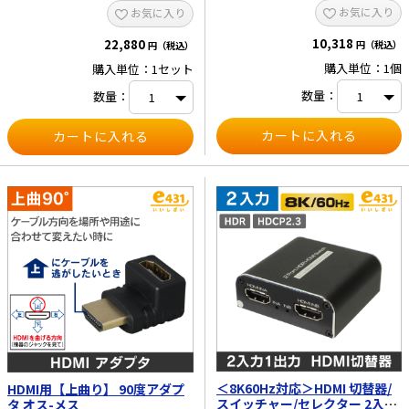
ー×2 、赤外線送信ケーブル×1、赤
お気に入り
お気に入り
外線受信ケーブル×1、取扱説明書 弊
社取り扱いHDMIエクステンダー比較
10,318
22,880
円（税込）
円（税込）
表
購入単位：1個
購入単位：1セット
数量：
数量：
＜8K60Hz対応＞HDMI 切替器/
HDMI用【上曲り】 90度アダプ
スイッチャー/セレクター 2入力
タ オス-メス