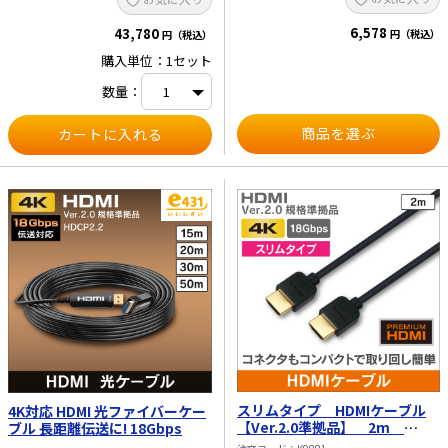
以上の配管を使ってください。
6,578
43,780
円（税込）
円（税込）
購入単位：1セット
数量：
商品を選ぶ
スリムタイプ HDMIケーブル
4K対応 HDMI 光ファイバーケー
【Ver.2.0準拠品】 2m
ブル 長距離伝送に! 18Gbps
18Gbps 4K60Hz/HDR/ARC/イ