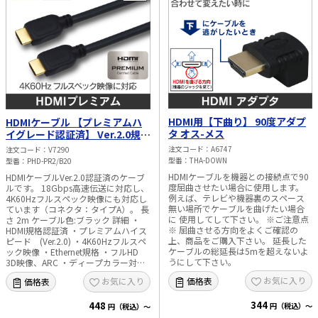
HDMI用【下曲り】 90度アダプ
HDMIケーブル 【プレミアムハ
タ オス-メス
イグレード認証済】 Ver.2.0規格
2m
注文コード
A6747
注文コード
V7290
型番
THA-DOWN
型番
PHD-PR2/B20
HDMIケーブルを機器との接続点で90
HDMIケーブルVer.2.0認証済のケーブ
度屈曲させたい場合に使用します。
ルです。 18Gbps高速伝送に対応し、
例えば、テレビや機器裏のスペース
4K60Hzフルスペック映像にも対応し
無い場所でケーブルを曲げたい場合
ています（コネクタ：タイプA）。 長
に 使用してして下さい。 ※ご注意点
さ 2m ケーブル色:ブラック 詳細 ・
※ 屈曲させる方向をよくご確認の
HDMI規格認証済 ・プレミアムハイス
上、商品をご購入下さい。 延長した
ピード (Ver.2.0) ・4K60Hzフルスペ
ケーブルの総延長は5mを超えないよ
ック映像 ・Ethernet規格 ・フルHD
うにして下さい。
3D映像、ARC ・ディープカラー対応
・CEC(各社リンク機能) ・HEAC ・ケ
お気に入り
価格表
お気に入り
価格表
ーブル色:ブラック ・UL認証、RoHS
対応 梱包状態:個包装
344
448
円（税込）～
円（税込）～