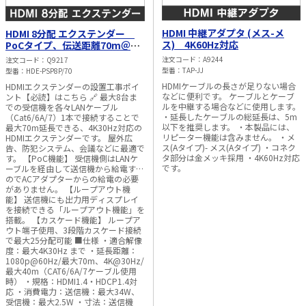
HDMI 中継アダプタ (メス-メ
HDMI 8分配 エクステンダー
ス) 4K60Hz対応
PoCタイプ、伝送距離70m＠
1080P、40m@4K 30Hz
注文コード
A9244
注文コード
Q9217
型番
TAP-JJ
型番
HDE-PSP8P/70
HDMIケーブルの長さが足りない場合
HDMIエクステンダーの設置工事ポイ
などに便利です。 ケーブルとケーブ
ント【必読】はこちら 🔗 最大8台ま
ルを中継する場合などに使用します。
での受信機を各々LANケーブル
・延長したケーブルの総延長は、5m
（Cat6/6A/7）1本で接続することで
以下を推奨します。 ・本製品には、
最大70m延長できる、4K30Hz対応の
リピーター機能は含みません。 ・メ
HDMIエクステンダーです。 屋外広
ス(Aタイプ)- メス(Aタイプ) ・コネク
告、防犯システム、会議などに最適で
タ部分は金メッキ採用 ・4K60Hz対応
す。 【PoC機能】 受信機側はLANケ
です。
ーブルを経由して送信機から給電する
のでACアダプターからの給電の必要
がありません。 【ループアウト機
能】 送信機にも出力用ディスプレイ
を接続できる「ループアウト機能」を
搭載。 【カスケード機能】 ループア
ウト端子使用、3段階カスケード接続
で最大25分配可能 ■仕様 ・適合解像
度：最大4K30Hz まで ・延長距離：
1080p@60Hz/最大70m、4K@30Hz/
最大40m（CAT6/6A/7ケーブル使用
時） ・規格：HDMI1.4・HDCP1.4対
応 ・消費電力：送信機：最大34W、
受信機：最大2.5W ・寸法：送信機