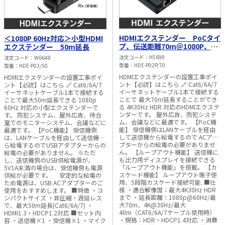
HDMIエクステンダー PoCタイ
＜1080P 60Hz対応＞小型HDMI
プ、伝送距離70m＠1080P、
エクステンダー 50m延長
40m@4K 30Hz
注文コード
H5699
注文コード
W6648
型番
HDE-P02P/70
型番
HDE-P03/50
HDMIエクステンダーの設置工事ポイ
HDMIエクステンダーの設置工事ポイ
ント【必読】はこちら 🔗 Cat6/6A/7
ント【必読】はこちら 🔗 Cat6/6A/7
イーサネットケーブル1本で接続する
イーサネットケーブル1本で接続する
ことで 最大70m延長することができ
ことで最大50m延長できる 1080p
る 4K30Hz HDR 対応のHDMIエクステ
60Hz 対応の小型エクステンダーで
ンダーです。 屋外広告、防犯システ
す。 防犯システム、屋外広告、待合
ム、会議などに最適です。 【PoC機
室でのモニターシステム、会議などに
能】 受信機側はLANケーブルを経由
最適です。 【PoC機能】 受信機側
して送信機から給電するので ACアダ
は、LANケーブルを経由して送信機か
プターからの給電の必要がありませ
ら給電するのでUSBアダプターからの
ん。 【ループアウト機能】 送信機に
給電の必要がありません。 ※ただ
も出力用ディスプレイを接続できる
し、送信機側のUSB供給電源が、
「ループアウト機能」を搭載。 【カ
5V1A未満の場合は、受信機側も電源
スケード機能】 ループアウト端子使
供給が必要です。 安定的な給電の
用、5段階カスケード接続可能. ■仕
ため電源は、USB ACアダプターのご
様 ・適合解像度：最大4K30Hz HDR
使用をおすすめします。 ■特徴 ・コ
まで ・延長距離：1080p@60Hz/最
ンパクトサイズ ・非圧縮・遅延レス
大70m、4K@30Hz/最大
で、最大50m延長(Cat6/6A/7) ・
40m（CAT6/6A/7ケーブル使用時）
HDMI1.3・HDCP1.2対応 ■セット内
・規格：HDR・HDCP1.4対応 ・消費
容 ・送信機×1 ・受信機×1 ・マイク