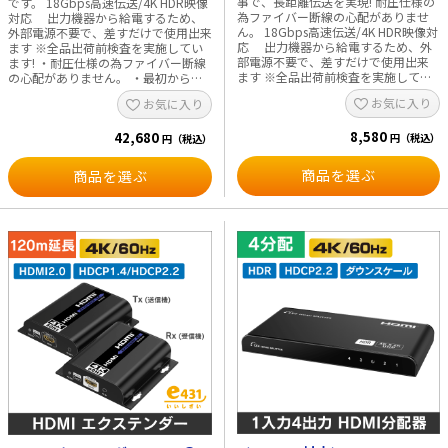
事で、長距離伝送を実現! 耐圧仕様の
です。 18Gbps高速伝送/4K HDR映像
為ファイバー断線の心配がありませ
対応 出力機器から給電するため、
ん。 18Gbps高速伝送/4K HDR映像対
外部電源不要で、差すだけで使用出来
応 出力機器から給電するため、外
ます ※全品出荷前検査を実施してい
部電源不要で、差すだけで使用出来
ます! ・耐圧仕様の為ファイバー断線
ます ※全品出荷前検査を実施してい
の心配がありません。 ・最初からリ
ます! ・耐圧仕様ケーブルでも柔軟性
ールに巻かれているので設置、片付け
お気に入り
お気に入り
がある為、取り回しが楽 ・亜鉛+樹脂
の繰返し作業に便利です。 ・樹脂製
モールドケースで強い構造 ・ステン
リールのため軽く、錆びません。 ・
8,580
レス製保護チューブ付なのでペット
42,680
防水コネクタにより収納時の埃や衝撃
円（税込）
円（税込）
や動物が噛んでも安心 ・固定配線用
から端子を守ります。 ・ソース側の
だけでなく、人や台車が行き交うイ
コネクタにもサブリールを採用してい
商品を選ぶ
商品を選ぶ
ベント等の映像システム設営にも便
るので、扱いやすい構造です。 ・裏
利 長さ 10m・15m・20m・30m・
面のロック/ブレーキ機能により持ち
50m・100m ケーブル色:ブラック 詳
運び時や惰性回転によるからまりを防
細 ・ハイスピード(Ver.2.0準拠) ・
止します。 ※ケーブルはリールから
4K60Hzフルスペック映像 ・Ethernet
外せないため、他のケーブルで利用す
規格・ディープカラー対応 ・
ることは出来ません。 両端HDMIタイ
CEC(各社リンク機能) ■ご注意■ 当
プAコネクター付 長さ：50m（ディス
商品は、接続する機器に直接差して
プレイ側45m + ソース側5m） 長さ：
ご使用ください。 ※HDMIケーブルと
100m（ディスプレイ側95m + ソース
機器との間に、分配器やアダプタ、
側5m） ケーブル色：ブラック 詳細
切替器などを挟んで接続した場合、
・ハイスピード(Ver.2.0準拠) ・
分配器やアダプタ、切替器の性能に
4K60Hzフルスペック映像 ・Ethernet
よって、映像が映らない場合がござい
規格・ディープカラー対応 ・
ます。
CEC(各社リンク機能) ■ご注意■ 当
商品は、接続する機器に直接差してご
使用ください。 ※HDMIケーブルと機
器との間に、分配器やアダプタ、切替
器などを挟んで接続した場合、分配器