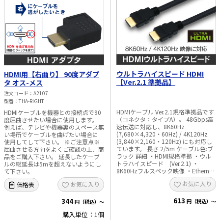
ウルトラハイスピード HDMI
HDMI用【右曲り】 90度アダプ
【Ver.2.1 準拠品】
タ オス-メス
注文コード
A2107
型番
THA-RIGHT
HDMIケーブル Ver.2.1規格準拠品です
HDMIケーブルを機器との接続点で90
（コネクタ：タイプA）。 48Gbps高
度屈曲させたい場合に使用します。
速伝送に対応し、8K60Hz
例えば、テレビや機器裏のスペース無
(7,680×4,320・60Hz) / 4K120Hz
い場所でケーブルを曲げたい場合に
(3,840×2,160・120Hz) にも対応し
使用してして下さい。 ※ご注意点※
ています。 長さ 2/5m ケーブル色:ブ
屈曲させる方向をよくご確認の上、商
ラック 詳細 ・HDMI規格準拠 ・ウル
品をご購入下さい。 延長したケーブ
トラハイスピード (Ver.2.1) ・
ルの総延長は5mを超えないようにし
8K60Hzフルスペック映像 ・Ethernet
て下さい。
規格 ・フルHD 3D映像、ARC ・ディ
お気に入り
お気に入り
価格表
ープカラー対応 ・CEC(各社リンク機
能) ・HEAC ・UL認証、RoHS対応 梱
613
包状態:個包装
344
円（税込）～
円（税込）～
購入単位：1個