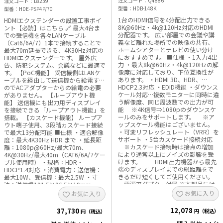
注文コード
Q4886
注文コード
L8239
型番
HDB-148K
型番
HDE-PSP4P/70
1台のHDMI信号を4分配出力できる
HDMIエクステンダーの設置工事ポイ
8K@60Hz・4k@120Hz対応のHDMI
ント【必読】はこちら 🔗 最大4台ま
分配器です。 広い部屋での会議や講
での受信機を各々LANケーブル
義など離れた場所での映像の共有、
（Cat6/6A/7）1本で接続することで
ホームシアターとテレビの使い分け
最大70m延長できる、4K30Hz対応の
におすすめです。 ■仕様 ・1入力4出
HDMIエクステンダーです。 屋外広
力 ・最大8k@60Hz・4k@120Hzの解
告、防犯システム、会議などに最適で
像度に対応しており、下位互換性が
す。 【PoC機能】 受信機側はLANケ
あります。 ・HDMI 3D、HDR、
ーブルを経由して送信機から給電する
HDCP2.3対応 ・EDID機能 ・ダウンス
のでACアダプターからの給電の必要
ケール対応…複数モニターに同時に違
がありません。 【ループアウト機
う解像度、同じ周波数での出力が可
能】 送信機にも出力用ディスプレイ
能 ※4K信号⇒1080pのダウンスケ
を接続できる「ループアウト機能」を
ールのみをサポートします。 ※ア
搭載。 【カスケード機能】 ループア
ップスケール機能はございません。
ウト端子使用、3段階カスケード接続
・可変リフレッシュレート（VRR）を
で最大13分配可能 ■仕様 ・適合解像
サポート ・5台カスケード接続対応
度：最大4K30Hz HDR まで ・延長距
※カスケード接続時は接点の増加
離：1080p@60Hz/最大70m、
により通常以上にノイズの影響を受
4K@30Hz/最大40m（CAT6/6A/7ケー
けます。 HDMI出力機器から最先
ブル使用時） ・規格：HDR・
端のディスプレイまでの総距離をで
HDCP1.4対応 ・消費電力：送信機：
きるだけ短くしてご使用ください。
最大10W、受信機：最大2.5W ・寸
・電源アダプター付属 ※本製品には
法：送信機191.5×96.5×19mm
接続用HDMIケーブルは付属していま
受信機80×75×18mm ・重
お気に入り
お気に入り
せん。別途HDMIケーブルをご用意く
量：送信機:約435g 受信機:約160g×4
ださい。
■セット内容 ・TX（送信機）×1、
12,078
37,730
円（税込）
円（税込）
RX（受信機）×4、 ・IR（赤外線）受
信ケーブル×1、IR（赤外線）送信ケ