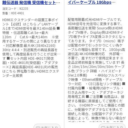
イバーケーブル 18Gbps
離伝送器 発信機 受信機セット
Display側脱着式
【HDMI信号を最大140m延長】
注文コード
N2235
【10m/15m/20m/30m/50m】
型番
HDE-4K01
配管用脱着式光HDMIケーブルです。
HDMIエクステンダーの設置工事ポイ
HDMI信号を光信号に変換する事で、
ント【必読】はこちら 🔗 LANケーブ
長距離伝送を実現! Source側はHDMI
ル1本でHDMI信号を最大140m延長 ■
タイプA端子、Display側はHDMIタイ
特徴 ・伝送距離:Cat.5e→最大
プD端子+タイプA変換コネクタとなっ
120m / Cat.6→最大140m ※使
ております。 タイプD（micro）端子
用するケーブルの質により異なります
は配管の中で引っかかりにくい為ケ
・対応解像度:最大4K (3840x2160)
ーブルの増設も容易です。 18Gbps高
30Hz 4:4:4 ・別途販売の再延長器を
速伝送/4K HDR映像対応 外部電源
使用して再度延長を行うことが出来ま
不要で、差すだけで使用出来ます ※
す ■セット内容 HDE-4K01T(発信
全品出荷前検査を実施しています! 長
器)・HDE-4K01R(受信器)・アダプタ
さ 10m/15m/20m/30m/50m ケーブ
ー×2 再延長器(HDE-4K01LR)の販売
ル色:ブラック 詳細 ・ハイスピード
はこちら 弊社取り扱いHDMIエクステ
(Ver.2.0準拠) ・4K60pフルスペッ
ンダー比較表
ク映像 ・Ethernet規格・ディープカ
ラー対応 ・CEC(各社リンク機能) ■
付属内容■ ・給電用USBケーブル ・
引き込み用ケース ・アダプターネジ
用専用工具 ■ご注意■ 当商品は、接
続する機器に直接差してご使用くだ
さい。 ※HDMIケーブルと機器との間
に、分配器やアダプタなどを挟んで
接続した場合、分配器やアダプタの
性能によって、映像が映らない場合が
ございます。 ※引き込みケースを使
用して配管をする場合は内径28mm
お気に入り
お気に入り