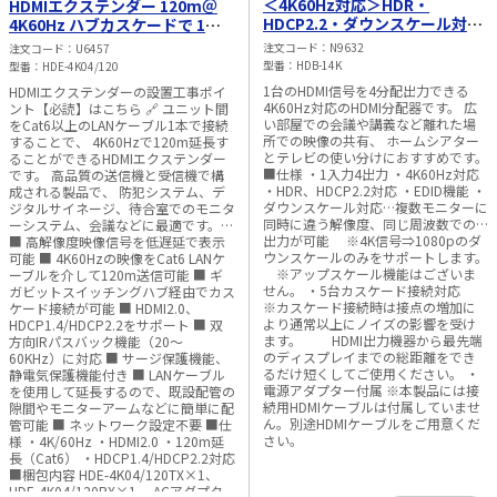
＜4K60Hz対応＞HDR・
HDMIエクステンダー 120m＠
やアダプタ、切替器の性能によって、
映像が映らない場合がございます。
HDCP2.2・ダウンスケール対応
4K60Hz ハブカスケードで 1対
HDMI 4分配器
1、1対多通信対応
注文コード
N9632
注文コード
U6457
型番
HDB-14K
型番
HDE-4K04/120
1台のHDMI信号を4分配出力できる
HDMIエクステンダーの設置工事ポイ
4K60Hz対応のHDMI分配器です。 広
ント【必読】はこちら 🔗 ユニット間
い部屋での会議や講義など離れた場
をCat6以上のLANケーブル1本で接続
所での映像の共有、 ホームシアター
することで、 4K60Hzで120m延長す
とテレビの使い分けにおすすめです。
ることができるHDMIエクステンダー
■仕様 ・1入力4出力 ・4K60Hz対応
です。 高品質の送信機と受信機で構
・HDR、HDCP2.2対応 ・EDID機能 ・
成される製品で、 防犯システム、デ
ダウンスケール対応…複数モニターに
ジタルサイネージ、待合室でのモニタ
同時に違う解像度、同じ周波数での
ーシステム、会議などに最適です。
出力が可能 ※4K信号⇒1080pのダ
■ 高解像度映像信号を低遅延で表示
ウンスケールのみをサポートします。
可能 ■ 4K60Hzの映像をCat6 LANケ
※アップスケール機能はございま
ーブルを介して120m送信可能 ■ ギ
せん。 ・5台カスケード接続対応
ガビットスイッチングハブ経由でカス
※カスケード接続時は接点の増加に
ケード接続が可能 ■ HDMI2.0、
より通常以上にノイズの影響を受け
HDCP1.4/HDCP2.2をサポート ■ 双
ます。 HDMI出力機器から最先端
方向IRパスバック機能（20～
のディスプレイまでの総距離をでき
60KHz）に対応 ■ サージ保護機能、
るだけ短くしてご使用ください。 ・
静電気保護機能付き ■ LANケーブル
電源アダプター付属 ※本製品には接
を使用して延長するので、既設配管の
続用HDMIケーブルは付属していませ
隙間やモニターアームなどに簡単に配
ん。別途HDMIケーブルをご用意くだ
管可能 ■ ネットワーク設定不要 ■仕
さい。
様 ・4K/60Hz ・HDMI2.0 ・120m延
長（Cat6） ・HDCP1.4/HDCP2.2対応
■梱包内容 HDE-4K04/120TX×1、
HDE-4K04/120RX×1、 ACアダプタ