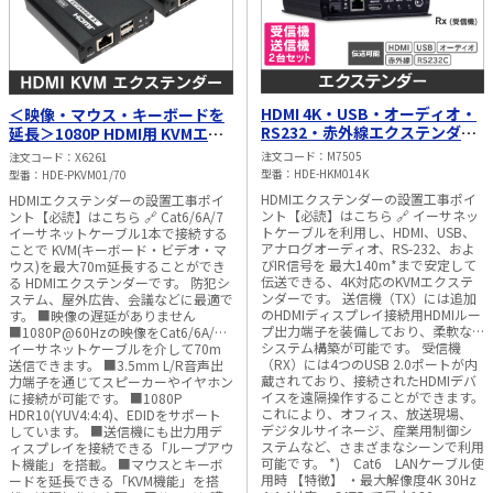
HDMI 4K・USB・オーディオ・
＜映像・マウス・キーボードを
RS232・赤外線エクステンダー
延長＞1080P HDMI用 KVMエク
SFPスロット付【最大140m】
ステンダー ＜70m＞
注文コード
M7505
注文コード
X6261
型番
HDE-HKM014K
型番
HDE-PKVM01/70
HDMIエクステンダーの設置工事ポイ
HDMIエクステンダーの設置工事ポイ
ント【必読】はこちら 🔗 イーサネッ
ント【必読】はこちら 🔗 Cat6/6A/7
トケーブルを利用し、HDMI、USB、
イーサネットケーブル1本で接続する
アナログオーディオ、RS-232、およ
ことで KVM(キーボード・ビデオ・マ
びIR信号を 最大140m*まで安定して
ウス)を最大70m延長することができ
伝送できる、4K対応のKVMエクステ
る HDMIエクステンダーです。 防犯シ
ンダーです。 送信機（TX）には追加
ステム、屋外広告、会議などに最適で
のHDMIディスプレイ接続用HDMIルー
す。 ■映像の遅延がありません
プ出力端子を装備しており、柔軟な
■1080P@60Hzの映像をCat6/6A/7
システム構築が可能です。 受信機
イーサネットケーブルを介して70m
（RX）には4つのUSB 2.0ポートが内
送信できます。 ■3.5mm L/R音声出
蔵されており、接続されたHDMIデバ
力端子を通じてスピーカーやイヤホン
イスを遠隔操作することができます。
に接続が可能です。 ■1080P
これにより、オフィス、放送現場、
HDR10(YUV4:4:4)、EDIDをサポート
デジタルサイネージ、産業用制御シ
しています。 ■送信機にも出力用デ
ステムなど、さまざまなシーンで利用
ィスプレイを接続できる「ループアウ
可能です。 *) Cat6 LANケーブル使
ト機能」を搭載。 ■マウスとキーボ
用時 【特徴】 ・最大解像度4K 30Hz
ードを延長できる「KVM機能」を搭