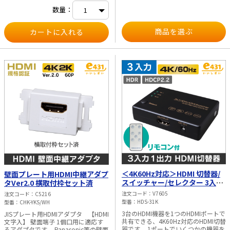
数量：
商品を選ぶ
＜4K60Hz対応＞HDMI 切替器/
壁面プレート用HDMI中継アダプ
スイッチャー/セレクター 3入力
タVer2.0 横取付枠セット済
1出力 リモコン付き
注文コード
V7605
注文コード
C5216
型番
HDS-31K
型番
CHK-YKS/WH
3台のHDMI機器を1つのHDMIポートで
JISプレート用HDMIアダプタ 【HDMI
共有できる、4K60Hz対応のHDMI切替
文字入】 壁面端子 1個口用に適応す
器です。 1ポートでいくつかの機器を
るアダプタです。 Panasonic等の壁面