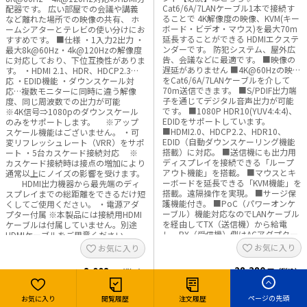
Cat6/6A/7LANケーブル1本で接続す
配器です。 広い部屋での会議や講義
ることで 4K解像度の映像、KVM(キー
など離れた場所での映像の共有、 ホ
ボード・ビデオ・マウス)を最大70m
ームシアターとテレビの使い分けにお
延長することができる HDMIエクステ
すすめです。 ■仕様 ・1入力2出力 ・
ンダーです。 防犯システム、屋外広
最大8k@60Hz・4k@120Hzの解像度
告、会議などに最適です。 ■映像の
に対応しており、下位互換性がありま
遅延がありません ■4K@60Hzの映像
す。 ・HDMI 2.1、HDR、HDCP2.3対
をCat6/6A/7LANケーブルを介して
応 ・EDID機能 ・ダウンスケール対
70m送信できます。 ■S/PDIF出力端
応…複数モニターに同時に違う解像
子を通じてデジタル音声出力が可能
度、同じ周波数での出力が可能
です。 ■1080P HDR10(YUV4:4:4)、
※4K信号⇒1080pのダウンスケール
EDIDをサポートしています。
のみをサポートします。 ※アップ
■HDMI2.0、HDCP2.2、HDR10、
スケール機能はございません。 ・可
EDID（自動ダウンスケーリング機能
変リフレッシュレート（VRR）をサポ
搭載）に対応。 ■送信機にも出力用
ート ・5台カスケード接続対応 ※
ディスプレイを接続できる「ループ
カスケード接続時は接点の増加により
アウト機能」を搭載。 ■マウスとキ
通常以上にノイズの影響を受けます。
ーボードを延長できる「KVM機能」を
HDMI出力機器から最先端のディ
搭載。遠隔操作を実現。 ■サージ保
スプレイまでの総距離をできるだけ短
護機能付き。 ■PoC（パワーオンケ
くしてご使用ください。 ・電源アダ
ーブル）機能対応なのでLANケーブル
プター付属 ※本製品には接続用HDMI
を経由してTX（送信機）から給電
ケーブルは付属していません。別途
し、RX（受信機）側はACアダプター
HDMIケーブルをご用意ください。
からの給電が必要がありません。天
お気に入り
お気に入り
井設置ディスプレイ等、電源確保が
難しい環境にも設置が可能です。 ■
28,380
8,008
円（税込）
円（税込）
仕様 ・最大解像度４K@60Hz ・
HDMI2.0 / HDCP2.2 ・伝送距離
購入単位：1セット
購入単位：1台
70m以下 ・対応ケーブルCat6/６A/7
ページの先頭
お気に入り
閲覧履歴
注文履歴
・寸法153x105.5x22mm 重量：約