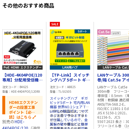
その他のおすすめ商品
SALE
【HDE-4K04POE/120
【TP-Link】スイッチ
LANケーブル 30
専用】分配用受信機
ングハブ 5ポート ギガ
巻/箱 Cat.5e アイボ
PoE給電対応
ビッド マグネット付
リー
LANケーブル Cat5
注文コード
B4625
注文コード
A8825
TL-SG505 永久無償保
300m巻 フリーコ
型番
HDE-4K04POE/120RX
型番
TL-SG505
証付
導体径：0.5mm （
スイッチングハブ ギガ
材質：軟銅線 適応
HDMIエクステン
ビッド5ポート 宅内用LAN
ANSI/TIA-568.2-E、
機器 世界NO.1シェア TP-
ダーの設置工事
ISO/IEC 11801-1 E
Link社の製品です。 マグ
✅TP-Link社製品について
ポイント【必
JIS X 5150-1:2021
ネットのマウントキット
のご注意：予めご了承く
読】はこちら 🔗
61156-5、JCS
が付属しているので、金
ださい。
別売の
HDE-
5507:2023 長さ：3
属製の壁や棚などに簡単
メーカーの都合により、
フリーコイル巻 （1
4K04POE/120
（送信
に設置をすることが可能
商品改良のため仕様、外