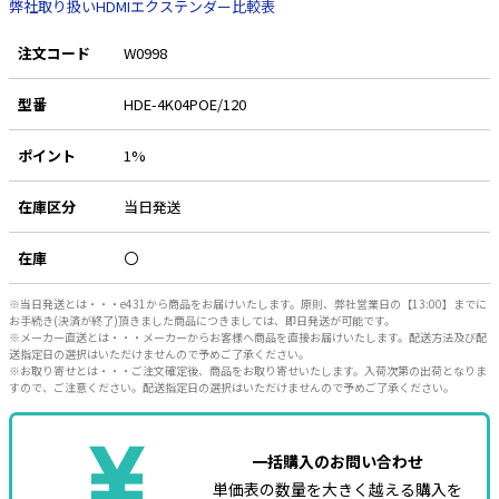
弊社取り扱いHDMIエクステンダー比較表
注文コード
W0998
型番
HDE-4K04POE/120
ポイント
1%
在庫区分
当日発送
在庫
〇
※当日発送とは・・・e431から商品をお届けいたします。原則、弊社営業日の【13:00】までに
お手続き(決済が終了)頂きました商品につきましては、即日発送が可能です。
※メーカー直送とは・・・メーカーからお客様へ商品を直接お届けいたします。配送方法及び配
送指定日の選択はいただけませんので予めご了承ください。
※お取り寄せとは・・・ご注文確定後、商品をお取り寄せいたします。入荷次第の出荷となりま
すので、ご注意ください。配送指定日の選択はいただけませんので予めご了承ください。
一括購入のお問い合わせ
単価表の数量を大きく越える購入を