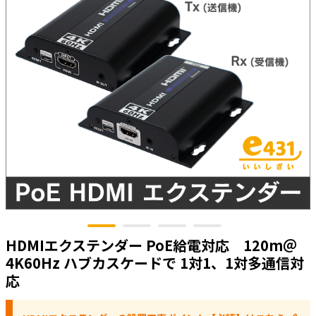
太陽光発電工事
エアコン・換気扇・空調資材
太陽光発電ケーブル・コネクタ・関連資
ホテル・病院向け
材/機器
電源ケーブル／コネクタ／分電盤／ブレ
ーカ
照明・照明器具
電源タップ・延長コード
スイッチ・コンセント（配線器具）
PF管/FEP管/CD管/情報線保護管
ボックス・ビニル電線管付属品・引き込
みカバー
工具関連
HDMIエクステンダー PoE給電対応 120m＠
4K60Hz ハブカスケードで 1対1、1対多通信対
EV充電設備工事関連
応
感染症関連
その他