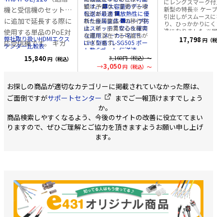
にレングスマーク付）
です。 ■大容量のデータ
観は予告なく変更する場
機と受信機のセット）
新型の特長※ ケー
転送が最適 ■放熱性に優
合があります。
引出しがスムースに
に追加で延長する際に
れた金属筐体 ■ループ防
新仕様の商品への移行中
り、ひっかかりにく
止スイッチで安心＆確実
は、新・旧異なる仕様の
造になりました ※同色で
使用する単品のPoE対
な運用 メーカー名:TP-
在庫が混在する可能性が
3巻～・6巻～の場
弊社取り扱いHDMIエクス
17,798
円（税
応受信機です。 ギガ
Link 型番:TL-SG505 ポー
ございます。
単価が安くなります。
テンダー比較表
ト数:5ポート 伝送速
ラー ブルー（水色
ビットスイッチングハ
度:10/100/1000Mbps 消
15,840
3,160
円（税込）～
円（税込）
イトグレー（薄灰色
費電力:最大
ブ経由で最大253台の
3,050
円（税込）～
レッド（赤色）、イ
2.49W(220V/50Hz) 寸
ー（黄色）、 ホワ
カスケード接続が可能
法:99.8 x 98 x 25 mm 筐
（白色）、オレンジ
お探しの商品が適切なカテゴリーに掲載されていなかった際は、
体:金属 付属品: TL-SG505
です。 詳細について
色）、グリーン（緑
本体 マグネットマウンテ
色）、ブラック（黒
ご面倒ですが
サポートセンター
までご一報頂けますでしょう
はセット別売の
HDE-
ィングキット 電源アダプ
色）、 ディープブ
か。
タ 設定ガイド 認証:FCC、
4K04POE/120
の説明
（濃青色）、パープ
CE、RoHs メーカー 無償
商品検索しやすくなるよう、今後のサイトの改善に役立ててまい
（紫色）、アイボリ
書をご覧ください。
永久保証付
（象牙色）、 ブラ
りますので、ぜひご理解とご協力を頂きますようお願い申し上げ
（茶色）、ピンク（
ます。
色） 色数豊富なカラーバ
リエーション展開商
す。 取り回しが容
キンクが生じにくい
ーコイル巻梱包を採
ております。
■仕様 ・4K/60Hz ・
HDMI2.0 ・120m延長