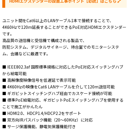
HDMIエクステンダーの設置工事ポイント【必読】はこちら 🔗
e431オリジナル
ユニット間をCat6以上のLANケーブル1本で接続することで、
暑さ対策
4K60Hzで120m延長することができるPoE対応HDMIエクステンダー
販売終了品
です。
高品質の送信機と受信機で構成される製品で、
防犯システム、デジタルサイネージ、待合室でのモニターシステ
ム、会議などに最適です。
■ IEEE802.3af 国際標準規格に対応したPoE対応スイッチングハブ
から給電可能
■ 高解像度映像信号を低遅延で表示可能
■ 4K60Hzの映像をCat6 LANケーブルを介して120m送信可能
■ ギガビットスイッチングハブ経由でカスケード接続が可能
■ 標準PoE給電対応、ギガビットPoEスイッチングハブを使用する
ことで施工がかんたん
■ HDMI2.0、HDCP1.4/HDCP2.2をサポート
■ 双方向IRパスバック機能（20～60KHz）に対応
■ サージ保護機能、静電気保護機能付き