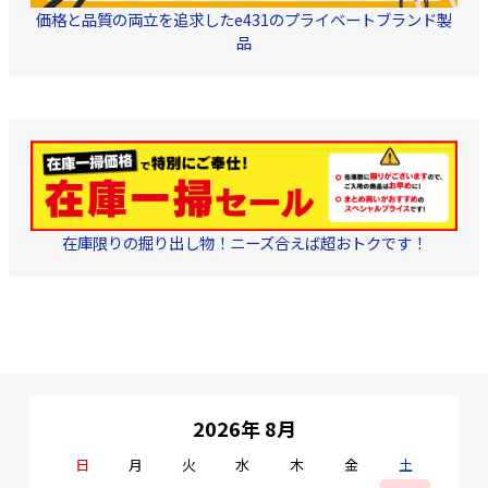
（Cat6） ・
価格と品質の両立を追求したe431のプライベートブランド製
HDCP1.4/HDCP2.2対
品
応 ■梱包内容 HDE-
4K04POE/120×1、赤
外線受信ケーブル
×1、取扱説明書
※PoEスイッチから給
電しない場合は、別途
5V1A ACアダプターを
購入してください。
在庫限りの掘り出し物！ニーズ合えば超おトクです！
2026年 8月
日
月
火
水
木
金
土