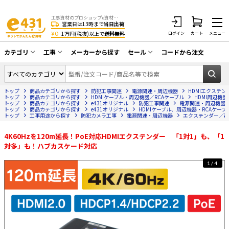
工事資材のプロショップe資材 CATV・アンテナ・防犯・光・LAN・電気・空調工事など
営業日は13時まで
当日出荷
¥0
1万円(税抜)以上で
送料無料
ログイン
カート
メニュー
カテゴリ
工事
メーカーから探す
セール
コードから注文
同軸ケーブル／テレビ用接栓／関連工具
CATV・アンテナ工事
在庫一掃セール
アンテナ・取付金具・ブースター／CATV
トップ
商品カテゴリから探す
防犯工事関連
電源関連・周辺機器
HDMIエクステ
光工事・FTTH工事
部材類
トップ
商品カテゴリから探す
HDMIケーブル・周辺機器／RCAケーブル
HDMI周辺機器
トップ
商品カテゴリから探す
e431オリジナル
防犯工事関連
電源関連・周辺機器
トップ
配線補助具（モール・結束バンド・テー
商品カテゴリから探す
e431オリジナル
HDMIケーブル、周辺機器・RCAケーブ
エアコン・換気扇工事
トップ
工事用途から探す
防犯カメラ工事
電源関連・周辺機器
エクステンダー／再
プ類 他）
防犯カメラ工事
防犯工事関連
4K60Hzを120m延長！PoE対応HDMIエクステンダー 「1対1」も、「1
対多」も！ハブカスケード対応
LAN配線工事
HDMIケーブル・周辺機器／RCAケーブル
1/4
電話工事
電話線／コネクタ／アダプタ
電気配管工事
光ファイバー・融着接続機関連
EV充電設備工事
LANケーブル・コネクタ・関連資材/機器
照明設置工事
ネットワーク機器