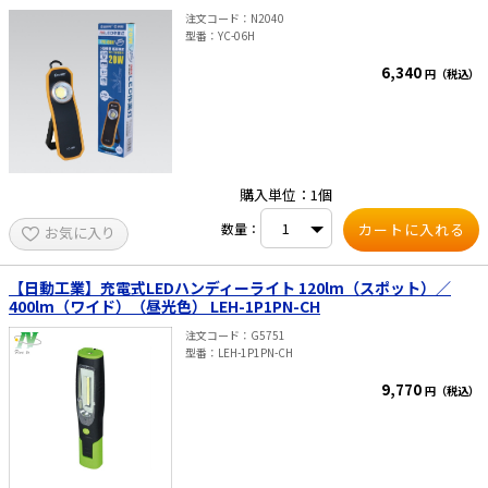
（50cm）×1
注文コード
N2040
型番
YC-06H
6,340
円（税込）
購入単位：1個
数量：
お気に入り
【日動工業】充電式LEDハンディーライト 120lm（スポット）／
400lm（ワイド）（昼光色） LEH-1P1PN-CH
注文コード
G5751
型番
LEH-1P1PN-CH
9,770
円（税込）