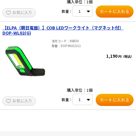
購入単位：1個
数量：
お気に入り
【ELPA（朝日電器）】COB LEDワークライト（マグネット付）
DOP-WL02(G)
注文コード
K6850
型番
DOP-WL02(G)
1,190
円（税込）
購入単位：1個
数量：
お気に入り