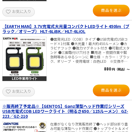
●AL815Vは点灯パターンは4種類（トップライ
ト・メインライト(弱)・メインライト(強)・サブラ
商品を選ぶ
お気に入り
イト）。 ●AL815Wは点灯パターンは5種類（ト
ップライト・メインライト弱・強・サブライト
弱・強）。 ■仕様 ・光源 AL815V：100lm（メイ
ンライト（強）、サブライト） AL815W：
【EARTH MAN】3.7V充電式大光量コンパクトLEDライト 450lm（ブ
800lm（メインライト（強）） ・連続使用時間
ラック／オリーブ） HLT-6LiBK／HLT-6LiOL
AL815V：3.0時間（メインライト（強）、サブラ
イト） AL815W：2.5時間（メインライト（強））
●面発光LED（COB）タイプ ●USB充電式USBコ
・質量 AL815V：60g AL815W：193g ・点灯パタ
ード×1付属 ●大光量！最大約450ルーメン ●カ
ーン：トップライト、メインライト、サブライト
ラビナフック ●強力マグネット付き ●可動式スタ
・調光段階 AL815V：2段階（強・弱）メインライ
ンド ●三脚取付け穴付き ■用途 ・夜間作業や緊
トのみ AL815W：2段階（強・弱）メインライ
急時等あらゆるシーンに ■仕様 ・カラー：ブラッ
ト、サブライトのみ ・充電端子 AL815V：USB
ク、オリーブ ・使用電球：白色LED ※交換不可
Type-C、充電時間は約2.5時間 AL815W：USB
・連続点灯時間（満充電時）：約1時間
880
円（税込）～
Type-C、充電時間は約4時間 ・防塵防水
（High）、約1.5時間（Mid）、約3時間
AL815V：IP2X AL815W：IP54 ・付属品：USB充
（Low）、約1時間（点滅） ・全光束：最大約
電ケーブル。（充電器は付属していません） ※連
450lm ・使用環境：5～40℃ ・充電時間（目
続使用ならびに充電時間は、使用・充電環境やバ
安）：最大約2時間（空→フル充電） ・充電プラ
ッテリの状態、使用するACアダプタにより変化し
グ入力電圧：DC5V ・充電プラグ入力電流：0.5A
商品を選ぶ
お気に入り
ます。
・本体サイズ 本体：約高さ62×幅48×厚さ
21mm コード長：約0.4ｍ ・質量：約44ｇ ・設置
場所：屋内、屋外 ・電源：リチウムイオン電池内
蔵（3.7V、500mAh） ※交換不可 ・付属品：
※販売終了予定品※【GENTOS】Ganz薄型ヘッド作業灯シリーズ
USBコード（Type-C）×1
USB充電式COB LEDワークライト（明るさ650／125ルーメン） GZ-
223／GZ-210
在庫がなくなり次第販売終了●ヘッド部分折り畳
み可能な薄型ヘッド作業灯 ●トップライト＆メイ