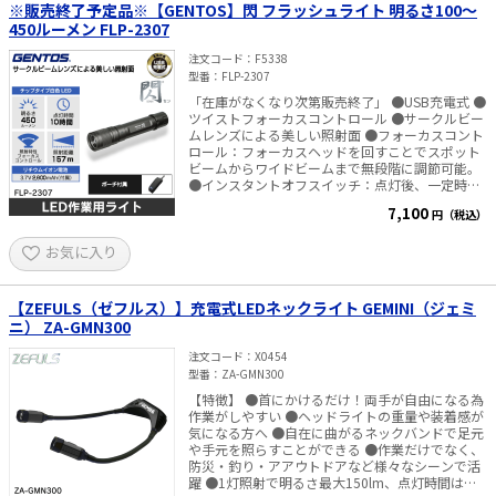
16時間、2灯約8時間 メインライト（中）：1灯約
※販売終了予定品※【GENTOS】閃 フラッシュライト 明るさ100～
10時間、2灯約5時間 メインライト（強）：1灯約
450ルーメン FLP-2307
4時間、2灯約2時間 メインライト（調光時）：1
灯約4～40時間、2灯約2～20時間 ・2灯照度
注文コード
F5338
（1m） トップライト：100lx メインライト
型番
FLP-2307
（中）：135lx メインライト（強）：390lx ・2灯
「在庫がなくなり次第販売終了」 ●USB充電式 ●
照射角度 トップライト：135度 メインライト：
ツイストフォーカスコントロール ●サークルビー
150度 ・2灯白熱電球相当 トップライト：20W メ
ムレンズによる美しい照射面 ●フォーカスコント
インライト（中）：30W メインライト（強）：
ロール：フォーカスヘッドを回すことでスポット
60W ・本体寸法：縦約320×横約34×厚み約
ビームからワイドビームまで無段階に調節可能。
50mm（折り畳み時：縦約170×横約34×厚み約
●インスタントオフスイッチ：点灯後、一定時間
47mm） ・本体質量：約260g ・防塵防水性能：
経過後にスイッチを押すと、どのモードからでも
IP54 ・充電時間：約3.0時間 ・充電コードコネク
7,100
円（税込）
一回の操作で消灯できます。 ●バッテリーインジ
タ形状 ACアダプタ側：USBType-A（オス） ライ
ケーター：充電必要時にお知らせ。 ●チャージン
ト接続側：USBType-C（オス） ・全長：約1m ・
お気に入り
グインジケーター：充電中の充電状態をお知ら
バッテリー種類：リチウムイオン蓄電池（内蔵
せ。 ●テールスイッチ ■仕様 ・使用光源：高輝
型） ・バッテリー電圧（3.7Vx1セル）：3.7V ・
度チップタイプ白色LED×1 ・明るさ（約）：450
バッテリー容量：2500mAh
ルーメン（Highモード時）／300ルーメン（Midモ
【ZEFULS（ゼフルス）】充電式LEDネックライト GEMINI（ジェミ
ード時）／100ルーメン（Ecoモード時） ・光度
ニ） ZA-GMN300
（約）：6127カンデラ（Highモード時）／3729
カンデラ（Midモード時）／1328カンデラ（Eco
注文コード
X0454
モード時） ・使用電池：専用リチウムイオン充電
型番
ZA-GMN300
池 3.7V 2,800mAh ・充電時間（約）：4時間 ・電
【特徴】 ●首にかけるだけ！両手が自由になる為
池寿命：充放電 約300回 ・点灯時間（約）：10時
作業がしやすい ●ヘッドライトの重量や装着感が
間（Highモード）／12時間（Midモード）／40時
気になる方へ ●自在に曲がるネックバンドで足元
間（Ecoモード） ・照射特性：フォーカスコント
や手元を照らすことができる ●作業だけでなく、
ロール ・照射距離（約）：157m（最大時） ・保
防災・釣り・アアウトドアなど様々なシーンで活
護等級：耐塵・耐水仕様（IP64準拠） ・落下耐
躍 ●1灯照射で明るさ最大150lm、点灯時間は約
久：2m落下耐久 ・本体サイズ（約）：