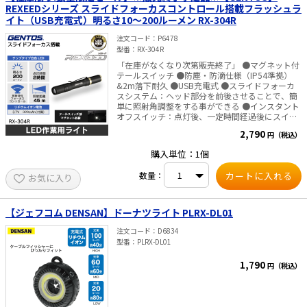
REXEEDシリーズ スライドフォーカスコントロール搭載フラッシュラ
イト（USB充電式）明るさ10～200ルーメン RX-304R
注文コード
P6478
型番
RX-304R
「在庫がなくなり次第販売終了」 ●マグネット付
テールスイッチ ●防塵・防滴仕様（IP54準拠）
&2m落下耐久 ●USB充電式 ●スライドフォーカ
スシステム：ヘッド部分を前後させることで、簡
単に照射角調整をする事ができる ●インスタント
オフスイッチ：点灯後、一定時間経過後にスイッ
チを押すと、どのモードからでも一回の操作で消
2,790
円（税込）
灯できます ●チャージングインジケーター：充電
中の充電状態をお知らせ ●マグネット付テールス
購入単位：1個
イッチ ■仕様 ・使用光源：高輝度チップタイプ白
色LED×1 ・明るさ（約）：200ルーメン（Highモ
数量：
お気に入り
ード時）／60ルーメン（Midモード時）／10ルー
メン（Ecoモード時） ・光度（約）：496カンデ
ラ（Highモード時）／161カンデラ（Midモード
時）／31カンデラ（Ecoモード時） ・使用電池：
【ジェフコム DENSAN】ドーナツライト PLRX-DL01
専用リチウムイオン充電池 3.7V 320mAh ・充電
時間（約）：1.5時間 ・電池寿命：充放電 約500
注文コード
D6834
回 ・点灯時間（約）：2時間（Highモード）／5時
型番
PLRX-DL01
間（Midモード）／16時間（Ecoモード） ・照射
特性：フォーカスコントロール ・照射距離
1,790
円（税込）
（約）：45m（最大時（スポットビーム時）） ・
保護等級：耐塵・耐水仕様（IP54準拠） ・落下耐
久：2m落下耐久 ・本体サイズ（約）：
φ17.6×125.6mm ・本体質量（約）：52g（電池