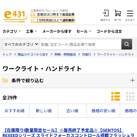
工事資材のプロショップe資材 CATV・アンテナ・防犯・光・LAN・電気・空調工事など
営業日は13時まで
当日出荷
¥0
1万円(税抜)以上で
送料無料
ログイン
カート
メニュー
カテゴリ
工事
メーカーから探す
セール
コードから注文
同軸ケーブル／テレビ用接栓／関連工具
CATV・アンテナ工事
在庫一掃セール
アンテナ・取付金具・ブースター／CATV
トップ
商品カテゴリから探す
照明・照明器具
作業灯
ワークライト・ハンドライト
光工事・FTTH工事
部材類
配線補助具（モール・結束バンド・テー
ワークライト・ハンドライト
エアコン・換気扇工事
プ類 他）
防犯カメラ工事
防犯工事関連
条件で絞り込む
LAN配線工事
HDMIケーブル・周辺機器／RCAケーブル
全
29
件
電話工事
電話線／コネクタ／アダプタ
おすすめ順
新しい順
古い順
価格の安い順
価格の
電気配管工事
光ファイバー・融着接続機関連
EV充電設備工事
LANケーブル・コネクタ・関連資材/機器
【在庫限り!数量限定セール】※販売終了予定品※【GENTOS】
REXEEDシリーズ スライドフォーカスコントロール搭載フラッシュラ
照明設置工事
ネットワーク機器