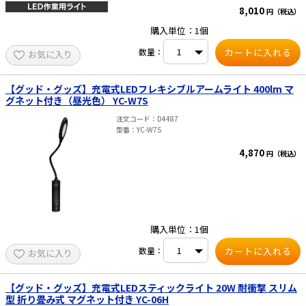
に回転するので、お好みの角度で固定が可能。 ●
デラ（トップライト）／84カンデラ（Ecoモード
8,010
円（税込）
吊り下げ用のフックを2個装備。 ●本体上部には
時）／162カンデラ（Highモード時） ダブル点
微弱なマグネットを装備。狭小スペースに落とし
灯：28カンデラ（トップライト）／89カンデラ
購入単位：1個
た小部品等を拾い上げることができる。 ■仕様 ・
（Ecoモード時）／285カンデラ（Highモード
光源：900lm（中間色） ・連続使用時間：1.6時
時） GZ-706 シングル点灯：28カンデラ（トップ
数量：
お気に入り
間（中間色） ・質量：310g ・点灯パターン：白
ライト）／40カンデラ（Ecoモード時）／143カ
色、暖色、中間色 ・調光段階：無段階（ダイヤル
ンデラ（Highモード時） ダブル点灯：28カンデラ
式） ・充電端子：USB micro-B、充電時間は約2.8
（トップライト）／75カンデラ（Ecoモード時）
時間 ・防塵：IP5X
【グッド・グッズ】充電式LEDフレキシブルアームライト 400lm マ
／329カンデラ（Highモード時） ・使用電池 GZ-
705：リチウムポリマー充電池（3.7V、800mAh
グネット付き（昼光色） YC-W7S
＆3.7V、1,450mAh）内蔵 GZ-706：リチウムポリ
マー充電池（3.7V、1,550mAh＆3.7V、
注文コード
D4487
2,000mAh）内蔵 ・充電時間（約） GZ-705：6時
型番
YC-W7S
間 GZ-706：8時間 ・電池寿命：充放電、約300回
・点灯時間（約） GZ-705 シングル点灯：14時間
4,870
円（税込）
（トップライト）／10時間（Ecoモード）／6時間
（Highモード） ダブル点灯：14時間（トップライ
ト）／6時間（Ecoモード）／3時間（Highモー
ド） GZ-706 シングル点灯：17時間（トップライ
ト）／15時間（Ecoモード）／6時間（Highモー
ド） ダブル点灯：17時間（トップライト）／8時
間（Ecoモード）／3時間（Highモード） ・照射
購入単位：1個
特性：照射角度155° ・照射距離（約） GZ-705：
34m（最大時） GZ-706：36m（最大時） ・保護
数量：
等級：耐塵・防滴仕様（IP64準拠） ・落下耐久：
お気に入り
2m落下耐久 ・本体サイズ（約） GZ-705：
W35.0×H266.0×D28.0mm GZ-706：
W35.0×H360.0×D38.0mm ・本体質量（約）
【グッド・グッズ】充電式LEDスティックライト 20W 耐衝撃 スリム
GZ-705：201g（電池含む） GZ-706：287g（電
型 折り畳み式 マグネット付き YC-06H
池含む） ・付属品：専用Micro USBケーブル