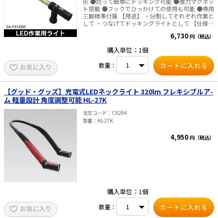
形 ●捻って簡単にドッキング可能 ●強力マグネッ
ード時）／240ルーメン（Midモード時）／50ル
ト搭載 ●フックでひっかけての使用も可能 ●専用
ーメン（Ecoモード時） ・光度（約） RX-386R：
三脚標準付属 【用途】 ・分割してそれぞれ作業と
8027カンデラ（Maxモード時）／3585カンデラ
して ・つなげてドッキングライトとして 【仕様】
（Highモード時）／1553カンデラ（Midモード
・点灯モード 1灯使用時：High（約500lm）
時）／431カンデラ（Ecoモード時） RX-286R：
6,730
円（税込）
→Low（約250lm）→OFF 2灯使用時：High（約
8280カンデラ（Maxモード時）／5855カンデラ
1000lm）→Low（約500lm）→OFF ・点灯時間
（Highモード時）／3603カンデラ（Midモード
購入単位：1個
High：約2時間 Low：約4時間 ・色温度：6,500K
時）／908カンデラ（Ecoモード時） RX-285R：
・内蔵電池：リチウムイオン電池（3.7V） ・内蔵
6768カンデラ（Maxモード時）／4500カンデラ
数量：
お気に入り
電池容量：2,000mAh ・充電方式：USB Type-C
（Highモード時）／2886カンデラ（Midモード
・充電時間：約4.5時間（1灯充電時）、約7時間
時）／646カンデラ（Ecoモード時） ・使用電池
（2灯連結時） ・定格入力：5V／1A ・保護等級：
RX-386R：専用リチウムイオン充電池 3.7V
IP20相当 ・サイズ 1灯使用時：63×520mm 2灯
【グッド・グッズ】充電式LEDネックライト 320lm フレキシブルア-
2,800mAh RX-286R：専用リチウムイオン充電池
使用時：63×1020mm ・使用環境温度：5～35℃
3.7V 2,000mAh RX-285R：専用リチウムイオン充
ム 軽量設計 角度調整可能 HL-27K
※明るさは満充電時のルーメン数で表記していま
電池 3.7V 1,400mAh ・充電時間（約） RX-
す。バッテリー残量に応じてルーメン数も低下し
386R：4時間 RX-286R：3.5時間 RX-285R：2.5時
注文コード
C6294
ます。 ※充電中に点灯はできません。
間 ・電池寿命：充放電 約300回 ・点灯時間（約）
型番
HL-27K
RX-386R：：7時間（Maxモード）／12時間
（Highモード）／24時間（Midモード）／80時間
4,950
円（税込）
（Ecoモード） RX-286R：3時間（Maxモード）／
5時間（Highモード）／8時間（Midモード）／22
時間（Ecoモード） RX-285R：2.5時間（Maxモー
ド）／4.5時間（Highモード）／8時間（Midモー
ド）／22時間（Ecoモード） ・照射特性：フォー
カスコントロール ・照射距離（約） RX-386R：
179m（最大時（スポットビーム時）） RX-
購入単位：1個
286R：182m（最大時） RX-285R：164m（最大
時） ・保護等級 RX-386R：耐塵・耐水仕様
数量：
（IP66準拠） RX-286R：耐塵・耐水仕様（IP64準
お気に入り
拠） RX-285R：耐塵・耐水仕様（IP64準拠） ・