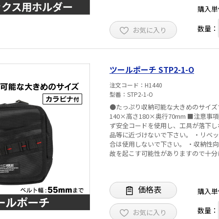
購入単
数量：
お気に入り
ツールポーチ STP2-1-O
注文コード
H1440
型番
STP2-1-O
●たっぷり収納可能な大きめのサイズです。 ■仕様 ・カラビナ付 ・55mm幅ベルト
140×高さ180×奥行70mm ■注意事項 ・用途以外の目的には使用しないで下さい。 ・安全のため、必
ず安全コードを使用し、工具が落下し
品等に近づけないで下さい。 ・リベ
合は使用しないで下さい。 ・収納性
故を起こす可能性がありますので十分
価格表
購入単
数量：
お気に入り