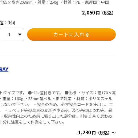
175×奥行85×高さ203mm ・質量：250g ・材質：PE ・原産国：中国
2,050
円（税込）
位：1個
RAY
●ペン差付きです。 ■仕様 ・サイズ：幅170×高
 ・重量：160g ・55mm幅ベルトまで対応 ・材質：ポリエステル
用しないで下さい。 ・安全のため、必ず安全コードを使用し、工
。 ・リベット等の金具の変形やゆるみ、及び糸のほつれ等、異
 ・収納性向上のため前に張り出した部分は、引掛り易く思わぬ
十分に注意をして作業をして下さい。
1,230
円（税込）～