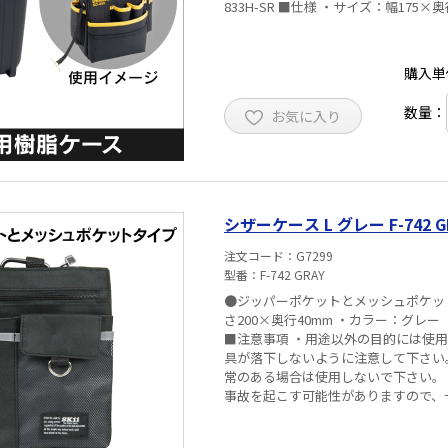
833H-SR ■仕様 ・サイズ：幅
購入単
数量：
お気に入り
シザーケース L グレー F-742 G
注文コード
G7299
型番
F-742 GRAY
●ジッパーポケットとメッシュポケットタイプです。 
さ200×奥行40mm ・カラー：グレー
■注意事項 ・用途以外の目的には使
具が落下しないように注意して下さい
常のある場合は使用しないで下さい。
事故を起こす可能性がありますので、