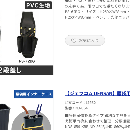
●水・汚れ・擦れに強い素材を使用し
水を弾く為、雨の日でも重たくなりません
PS-62BG ・サイズ：H260×W83m
H260×W85mm ・ペンチまたはニ
お気に入り
【ジェフコム DENSAN】腰袋
注文コード
L6530
型番
ND-CS4
■特長 硬質樹脂タイプ 鋭利な工具を
え簡単 作業に合わせて整理・分類棚置きOK 適用腰袋：ND-860,ND-864,NDS-860-KBB,NDS
NDS-859-KBB,ND-864F,JND-860W,JN