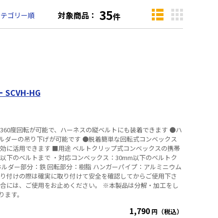
35
対象商品：
カテゴリー順
件
SCVH-HG
360度回転が可能で、ハーネスの縦ベルトにも装着できます ●ハ
ルダーの吊り下げが可能です ●脱着簡単な回転式コンベックス
ルトクリップ式コンベックスの携帯
 ホルダー部分：鉄 回転部分：樹脂 ハンガーパイプ：アルミニウム
取り付けの際は確実に取り付けて安全を確認してからご使用下さ
場合には、ご使用をお止めください。 ※本製品は分解・加工をし
ります。
1,790
円（税込）