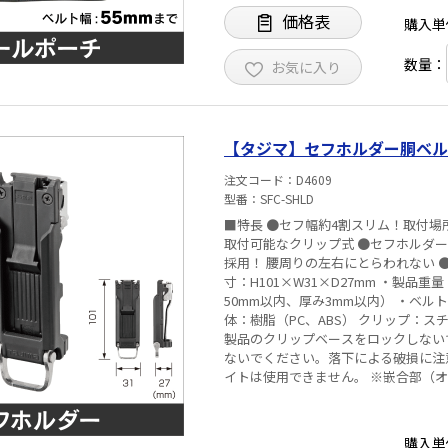
価格表
購入単
数量：
お気に入り
【タジマ】セフホルダー胴ベルト用
注文コード
D4609
型番
SFC-SHLD
■特長 ●セフ幅約4割スリム！取付場所に悩まないスリムタイプ ●作業着のポケットや腰袋のフチにも
取付可能なクリップ式 ●セフホルダ
採用！ 腰周りの左右にとらわれない ●軽さ
寸：H101×W31×D27mm ・製品
50mm以内、厚み3mm以内） ・ベル
体：樹脂（PC、ABS） クリップ：ス
製品のクリップベースをロックしない
ないでください。落下による破損に注
イトは使用できません。 ※嵌合部（
ん。
購入単