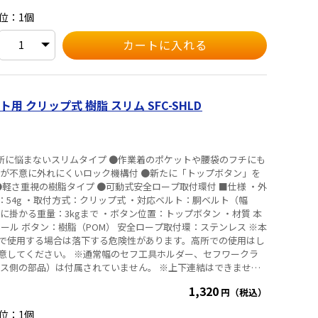
位：1個
 クリップ式 樹脂 スリム SFC-SHLD
ーが不意に外れにくいロック機構付 ●新たに「トップボタン」を
重視の樹脂タイプ ●可動式安全ロープ取付環付 ■仕様 ・外
重量：54g ・取付方式：クリップ式 ・対応ベルト：胴ベルト（幅
トに掛かる重量：3kgまで ・ボタン位置：トップボタン ・材質 本
チール ボタン：樹脂（POM） 安全ロープ取付環：ステンレス ※本
で使用する場合は落下する危険性があります。高所での使用はし
意してください。 ※通常幅のセフ工具ホルダー、セフワークラ
オス側の部品）は付属されていません。 ※上下連結はできませ
1,320
円（税込）
位：1個