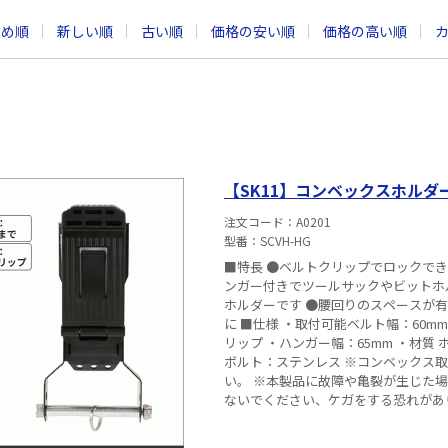
すめ順
新しい順
古い順
価格の安い順
価格の高い順
【SK11】コンベックスホルダー 
注文コード
A0201
型番
SCVH-HG
■特長 ●ベルトクリップでロックでき
ンガー付きでツールサックやビットホ
ホルダーです ●腰回りのスペースが有効に活用できます ■用途 ベ
に ■仕様 ・取付可能ベルト幅：60mm以下のベルトまで ・対応コンベックス：30mm以下のベルトク
リップ ・ハンガー幅：65mm ・材質
ボルト：ステンレス ※コンベックス
い。 ※本製品に故障や亀裂が生じた
ないでください、ケガをする恐れがあ