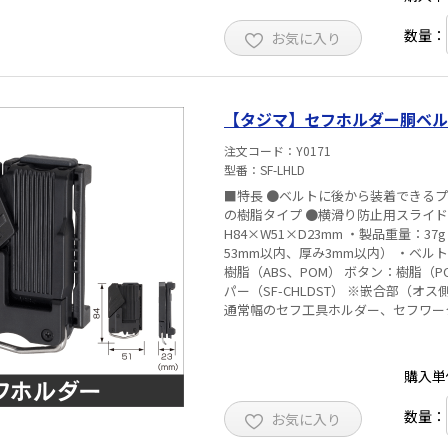
数量：
お気に入り
【タジマ】セフホルダー胴ベルト用
注文コード
Y0171
型番
SF-LHLD
■特長 ●ベルトに後から装着できるプ
の樹脂タイプ ●横滑り防止用スライドストッパ
H84×W51×D23mm ・製品重量：
53mm以内、厚み3mm以内） ・ベル
樹脂（ABS、POM） ボタン：樹脂（
パー（SF-CHLDST） ※嵌合部（
通常幅のセフ工具ホルダー、セフワー
購入単
数量：
お気に入り