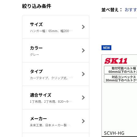
絞り込み条件
並べ替え：
おす
サイズ
ハンガー幅：65mm、幅200×高さ220×奥行30mm
カラー
NEW
グレー
タイプ
カーブタイプ、クリップ式、ストレートタイプ、スムースポケット、生地タイプ、ベルトクリップタイプ
適合サイズ
1丁吊用、2丁吊用、820～980mm以内のウエスト、ドライバー1丁吊用、ドライバー2丁吊用
メーカー
未来工業、日本メーカー製、フジ矢、タジマ、ジェフコム DENSAN