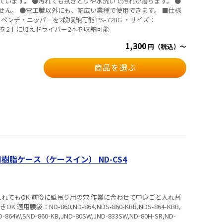
ています。 ●汚れても拭きとりや水洗いで汚れが落ちます。 ●
。 ●電工職以外にも、幅広い業種で使用できます。 ■仕様
m ・ペンチ・ニッパーを2段収納可能 PS-72BG ・サイズ：
ッパを2丁に加えドライバー2本を収納可能
1,300
円（税込）～
商品を選ぶ
用樹脂ケース（ケースイン） ND-CS4
入れてもOK 前後に壁吊り用の穴 作業に合わせて中身ごと入れ替
-864-KBB,
D-864W,SND-860-KB,JND-80SW,JND-833SW,ND-80H-SR,ND-