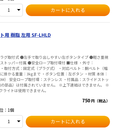
 樹脂 左用 SF-LHLD
ラグ取付式 ●左手で取り出しやすい左ボタンタイプ ●軽さ重視
ー付属 ●安全ロープ取付環付 ■仕様 ・外寸：
37g ・取付方式：固定式（プラグ式） ・対応ベルト：胴ベルト（幅
トに掛かる重量：3kgまで ・ボタン位置：左ボタン ・材質 本体：
POM） 安全ロープ取付環：ステンレス ・付属品：スライドストッ
オス側の部品）は付属されていません。 ※上下連結はできません。 ※
クライトは使用できません。
750
円（税込）
位：1個