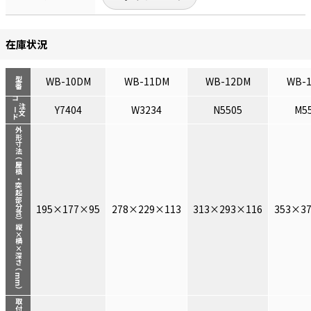
在庫状況
WB-10DM
WB-11DM
WB-12DM
WB-
型番
コード
注文
Y7404
W3234
N5505
M5
外形寸法（屋根・突起部分含）縦×横×深さ（mm）
195×177×95
278×229×113
313×293×116
353×3