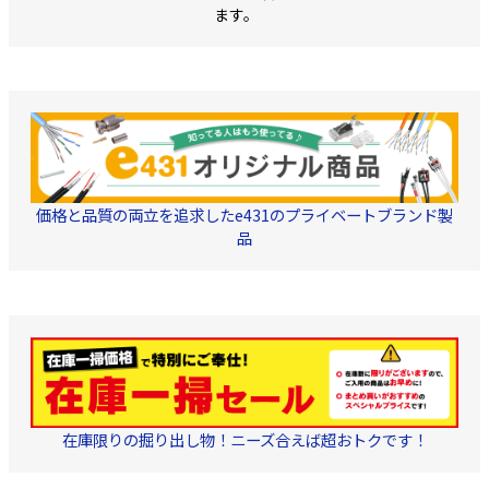
直径 450mm ・高さ
数 10～3,224MHz(
でケーブルを曲げられま
ます。
260mm
対応) ・VSWR 1.8
す 2.外皮の破断耐久力は
(@3.2GHz) ・中
従来品の2倍以上 3.コネク
0.8mm径 金メッ
タを挿入に必要な力は
25%減 4.低温時でも柔ら
かさを保持します ・色
黒色/薄灰色/白色
価格と品質の両立を追求したe431のプライベートブランド製
品
在庫限りの掘り出し物！ニーズ合えば超おトクです！