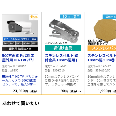
500万画素 PoC対応
ステンレスベルト 締
ステンレスベル
屋外用 HD-TVI バリフ
付金具 10mm幅用 (ス
10mm幅 50m巻
ォーカルカメラ IP67
テンレスバンド用金
折曲げ
注文コード
W8850
注文コード
A4401
注文コード
A0477
具)
型番
W8850
型番
SSB-KG10
型番
SSB-W10/50
■屋外用 HD-TVI バリフォ
10mmステンレスバンド
10mm幅のステンレ
ーカルカメラ 500万画素
に取り付ける締付金具で
ンド 50m巻きです
センサーで、最大5MP解
す。 ラチェット機能の付
全性を考慮してバン
像度での記録が可能。 設
いた締付金具で簡単に設
両端が折り曲げ加工
23,980
90
1,990
円（税込）
円（税込）～
円（税
置場所が限られる等の場
置が可能です。 素材:ステ
ています。 素材:ステンレ
合にレンズ調整が容易な
ンレス SUS430
ス SUS430 1巻:50
屋外設置に適した、HD-
幅:10mm 厚さ:0.2
あわせて買いたい
TVI出力のカメラです。 ■
仕様 CMOS 5メガピクセ
ル（2560Hx1944V） 2.7
～13.5mm 電動バリフォ