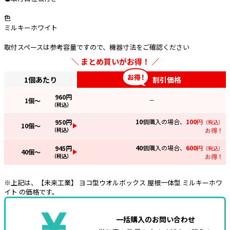
色
e431オリジナル
ミルキーホワイト
暑さ対策
取付スペースは参考容量ですので、機器寸法をご確認ください
販売終了品
まとめ買いがお得！
1個あたり
割引価格
960
円
1
個～
—
（税込）
10
個購入の場合、
100
円
950
円
（税込）
10
個～
（税込）
お得！
40
個購入の場合、
600
円
945
円
（税込）
40
個～
（税込）
お得！
※上記は、【未来工業】 ヨコ型ウオルボックス 屋根一体型 ミルキーホワ
イト の価格です。
一括購入のお問い合わせ