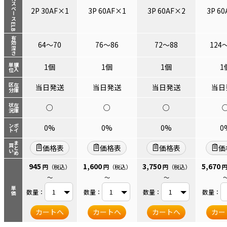
取付スペース ELB
2P 30AF×1
3P 60AF×1
3P 60AF×2
3P 6
有効深さ
64～70
76～86
72～88
124
単位
購入
1個
1個
1個
1
区分
在庫
当日発送
当日発送
当日発送
当日
状況
在庫
○
○
○
ント
ポイ
0%
0%
0%
0
まとめ
買い
価格表
価格表
価格表
価
945
1,600
3,750
5,670
円
（税込）
円
（税込）
円
（税込）
～
～
～
単価
数量：
数量：
数量：
数量：
カートへ
カートへ
カートへ
カー