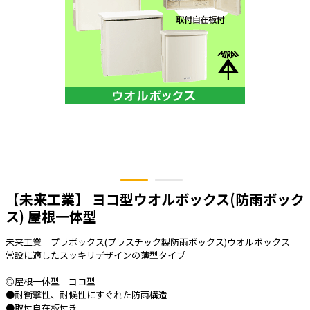
太陽光発電工事
エアコン・換気扇・空調資材
太陽光発電ケーブル・コネクタ・関連資
ホテル・病院向け
材/機器
電源ケーブル／コネクタ／分電盤／ブレ
ーカ
照明・照明器具
電源タップ・延長コード
スイッチ・コンセント（配線器具）
PF管/FEP管/CD管/情報線保護管
【未来工業】 ヨコ型ウオルボックス(防雨ボック
ボックス・ビニル電線管付属品・引き込
みカバー
ス) 屋根一体型
工具関連
未来工業 プラボックス(プラスチック製防雨ボックス)ウオルボックス
常設に適したスッキリデザインの薄型タイプ
EV充電設備工事関連
◎屋根一体型 ヨコ型
感染症関連
●耐衝撃性、耐候性にすぐれた防雨構造
●取付自在板付き
その他