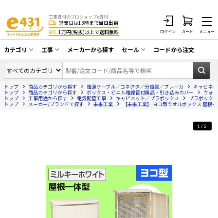
工事資材のプロショップe資材 CATV・アンテナ・防犯・光・LAN・電気・空調工事など
営業日は13時まで
当日出荷
¥0
1万円(税抜)以上で
送料無料
ログイン
カート
メニュー
カテゴリ
工事
メーカーから探す
セール
コードから注文
同軸ケーブル／テレビ用接栓／関連工具
CATV・アンテナ工事
在庫一掃セール
アンテナ・取付金具・ブースター／CATV
トップ
商品カテゴリから探す
電源ケーブル／コネクタ／分電盤／ブレーカ
キャビネッ
光工事・FTTH工事
部材類
トップ
商品カテゴリから探す
ボックス・ビニル電線管付属品・引き込みカバー
ウォル
トップ
工事用途から探す
電気配管工事
キャビネット／プラボックス
プラボックス
トップ
配線補助具（モール・結束バンド・テー
メーカー/ブランドで探す
未来工業
【未来工業】 ヨコ型ウオルボックス 屋根一
エアコン・換気扇工事
プ類 他）
防犯カメラ工事
防犯工事関連
1/2
LAN配線工事
HDMIケーブル・周辺機器／RCAケーブル
電話工事
電話線／コネクタ／アダプタ
電気配管工事
光ファイバー・融着接続機関連
EV充電設備工事
LANケーブル・コネクタ・関連資材/機器
照明設置工事
ネットワーク機器