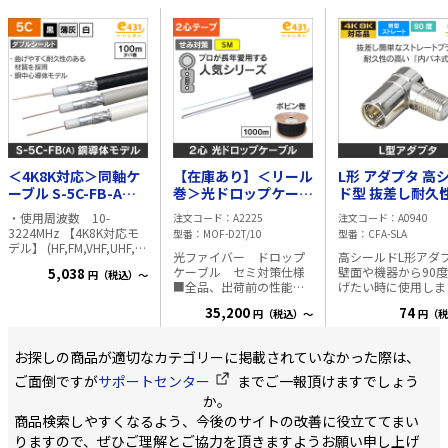
ーカルレンズ 視野角：
95°～26°（水平）、72°～
20°（垂直）、126°～33°
（対角） DAY&NIGHT 自
動切換、夜間モノクロ映
像 赤外線ライト照射距
離 最大40m 防水防塵性
能 IP67 電源 DC 12V /
PoC.at・消費電力 最大
8.7W以下 ■ご注意■ AC
アダプタは付属しており
＜4K8K対応＞同軸ケ
【在庫あり】＜リール
L形 アダプタ 高
ません
別途販売はこちら
より
ーブル S-5C-FB-A
巻＞光ドロップケーブ
ド型 抜差し耐久性が
100m巻 (黒)
ル SM 2心線(テープ心
UP 【4K8K対応
・使用周波数 10-
注文コード
A2225
注文コード
A0940
線) 1000m
3224MHz 【4K8K対応モ
型番
MOF-D2T/10
型番
CFA-SLA
デル】 (HF,FM,VHF,UHF,地
光ファイバー ドロップ
高シールドL形アダ
上波デジタル放送,BS/CS
ケーブル セミ対策仕様
壁面や機器から90
5,038
円（税込）～
デジタル放送,CATV) ・材
■全品、出荷前の性能検
げたい時に使用しま
質 中心導体-軟銅線 外
査の結果を添付しており
ケーブルの出っ張り
部導体1-アルミラミネー
35,200
74
円（税込）～
円（税
ますので、 確かな性能
えるのに便利な商品
トテープ 外部導体2-ア
をご確認頂けます。 仕様
す。 差すだけで接続が可
ルミニウム合金 絶縁体-
・SM ITU-T G.657 A1準
能なF型差込プラグ 
発泡ポリエチレン ジャ
お探しの商品が適切なカテゴリーに掲載されていなかった際は、
拠 ・支持線 1.2mm 外
性の高い内バネ式を
ケット-PVC ・中心導体
寸:5x2mm(支持線剥離時
し、繰返しの抜き差
ご面倒ですが
サポートセンター
までご一報頂けますでしょう
1.05mm ・JISC3502準拠
約3x2mm) ・2心 テープ
強い構造です。 ネジ切り
・「柔らかく、強く、接
か。
心線 ・セミ対策仕様 ・
されていない旧タイ
栓が入りやすい」ケーブ
商品検索しやすくなるよう、今後のサイトの改善に役立ててまい
1000m 木製ボビンリー
型ジャック機器にも
ルです。 弊社旧モデルと
ル巻 ボビンリール寸法 ・
が可能です。 ・対応周波
りますので、ぜひご理解とご協力を頂きますようお願い申し上げ
比較では 1.30%少ない力