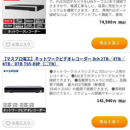
幅：最大 40Mbps / 80Mbps バックアップ：USB
で、PoE対応IPカメラをLANケーブル1本で接続で
バックアップ対応 電源・消費電力：DC48V（AC
きますので、電源工事なしに、容易に防犯カメラ
アダプタ付属）・10W以下（PoE除く） 寸法・重
システムを構築できます。 また、専用PoEポート
量：W319×D242×H48mm・1.2kg以下 【映像出
接続ならば、プラグアンドプレイ機能で、面倒な
力について】 PCモニター・ディスプレイへの接
設定をしなくとも自動で接続、すぐに映像を確認
74,580
円（税込）
続を推奨しております。 ※一部のテレビ機種は、
出来ます。 ■ネットワーク上のIPカメラとの組み
当録画機の信号を受け付けず、画面に表示されな
合わせで、最大８台までのカメラを同時接続/録画
い場合があるため。 ■付属品■ 本体、AC電源ア
可能。 ■圧縮率が高く高画質！ さらに長時間の
ダプタ、電源コード、 LANケーブル（1ｍ）、マ
録画も可能です。最大記録容量：８TB ■映像出力
ウス、かんたんガイド かんたんガイド ・導入
は、HDMI・VGA独立出力が可能。HDMI出力は、
商品を選ぶ
お気に入り
編 → ダウンロード ・遠隔監視の設
最大４K（3840x2160）@30Hzまで対応 ■仕様
定編 → ダウンロード ※スマートフォン用は、
最大IPカメラ入力：8台 同時再生：8ch デコード
かんたんガイド（遠隔監視の設定編）をご覧くだ
能力：1-ch@12MP (30 fps) / 2-ch@8MP (30 fps)
さい 詳細取り扱い説明書 → ダウンロード
/ 4-ch@4MP (30 fps) /8-ch@1080p (30 fps) ネッ
【マスプロ電工】ネットワークビデオレコーダー 8ch 2TB／4TB／
■Windows用 遠隔閲監視用ソフト■ 遠隔監視ソ
トワーク遠隔監視 USBバックアップ 映像圧縮：
6TB／8TB TS5-R8P（□TB）
フト → ダウンロード
H.265Pro+/H.265+/H.265/H.264+/H.264 UTC機
能対応 電源 AC100～240V（ACコード付属）・消
●ネットワークカメラシステム TS5シリーズ用の
費電力 1５W 以下（ HDD・PoEの消費電力除く）
レコーダー。 ●8台までのネットワークカメラを
寸法：W385×D315×H52 (mm)・重量 ３Kg 以
接続できます。 ●高画質なカメラに対応し、高画
下（HDDは、除く） 【映像出力について】 PCモ
質で録画 最大800万画素（解像度
ニター・ディスプレイへの接続を推奨しておりま
3840×2160）の画質で録画できます。 ●常時録
す。 ※一部のテレビ機種は、当録画機の信号を受
画だけでなく、スケジュール録画やモーション検
け付けず、画面に表示されない場合があるため。
知録画にも対応 カメラ毎にそれぞれの録画方法
141,940
円（税込）
■付属品■ 本体、HDD(本体内蔵)、AC電源アダプ
を組合せて設定できます。 ●録画データを簡単に
タ、電源コード、 LANケーブル（２ｍ）、マウ
検索して再生 日付や時刻を選ぶことで、録画デ
ス、かんたんガイド
ータを簡単に再生できます。スマート検索機能に
よってモーション検知などの検知箇所だけを検索
できます。 ●録画データのバックアップやパソコ
商品を選ぶ
お気に入り
ン再生が可能 内蔵ハードディスクの録画データ
を USB に接続したハードディスクやメモリーにバ