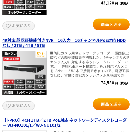
43,120
円（税込）
以下（PoE除く） 寸法・重量：
約75％削減 ・TLS暗号化技術採用で、安全な映像
W384×D315×H52mm・3kg以下 【映像出力に
伝送とデータ保護を実現 ■ 映像出力 ・HDMI /
ついて】 PCモニター・ディスプレイへの接続を
VGA 独立出力に対応 ・HDMI最大4K出力に対応
推奨しております。 ※一部のテレビ機種は、当録
し、高解像度モニタでも鮮明表示 ■ ストレージ＆
画機の信号を受け付けず、画面に表示されない場
再生 ・SATA×1（最大16TB）対応 ・最大8ch同期
商品を選ぶ
お気に入り
合があるため。 ■付属品■ 本体、AC電源コー
再生 ■ ネットワーク & PoE ・8ポート独立PoE搭
ド、 LANケーブル（1ｍ）、マウス、かんたんガ
載：LANケーブル1本で電源供給 ・10/100Mbpsイ
イド かんたんガイド ・導入編 →
ーサネットポート ・HiLookアプリで簡単遠隔管理
ダウンロード ・遠隔監視の設定編 → ダウンロ
■仕様 IPカメラ入力：最大8台(最大12MP) 同時再
4K対応 顔認証機能付きNVR 16入力 16チャンネルPoE対応 HDD
ード ※スマートフォン用は、かんたんガイド（遠
生：最大8ch デコード能力： 最大8-
なし / 2TB / 4TB / 8TB
隔監視の設定編）をご覧ください 詳細取り扱
ch@4MP（30fps）AI機能オフ時 顔認識：顔画像
い説明書 → ダウンロード ■Windows用 遠隔
比較、顔の検出、顔画像検索 映像圧縮方式：
■防犯カメラ用ネットワークレコーダー 顔画像比
閲監視用ソフト■ 遠隔監視ソフト → ダウンロ
H.265+ / H.265 / H.264+ / H.264 受信/送信帯域
較などの顔認識機能を搭載した、4チャンネルのIP
ード
幅：最大 80Mbps / 80Mbps バックアップ：USB
カメラ入力に対応するネットワークレコーダーで
バックアップ対応 電源・消費電力：DC48V（AC
す。 専用PoEポート搭載で、PoE対応IPカメラ
アダプタ付属）・10W以下（PoE除く） 寸法・重
をLANケーブル1本で接続できますので、電源工事
量：W319×D242×H48mm・1.3kg以下 【映像出
なしに、容易に防犯カメラシステムを構築できま
力について】 PCモニター・ディスプレイへの接
す。 また、専用PoEポート接続ならば、プラグア
74,580
円（税込）
続を推奨しております。 ※一部のテレビ機種は、
ンドプレイ機能で、面倒な設定をしなくとも自動
当録画機の信号を受け付けず、画面に表示されな
で接続、すぐに映像を確認出来ます。 ■ネットワ
い場合があるため。 ■付属品■ 本体、AC電源ア
ーク上のIPカメラとの組み合わせで、最大16台ま
ダプタ、電源コード、 LANケーブル（1ｍ）、マ
でのカメラを同時接続/録画可能。 ■圧縮率が高
ウス、かんたんガイド かんたんガイド ・導入
く高画質！ さらに長時間の録画も可能です。最
商品を選ぶ
お気に入り
編 → ダウンロード ・遠隔監視の設
大記録容量：8TB ■映像出力は、HDMI・VGA同時
定編 → ダウンロード ※スマートフォン用は、
出力*が可能。HDMI出力は、最大
かんたんガイド（遠隔監視の設定編）をご覧くだ
4K（3840x2160）@30Hzまで対応、VGA出力は
さい 詳細取り扱い説明書 → ダウンロード
最大1080p@60Hzまで対応 ＊）HDMI・VGA独立
【i-PRO】4CH 1TB／2TB PoE対応 ネットワークディスクレコーダ
■Windows用 遠隔閲監視用ソフト■ 遠隔監視ソ
出力のメニュー表示・操作は、マウスのホイール
ー WJ-NU101/1／WJ-NU101/2
フト → ダウンロード
ボタンをダブルクリックで切り替えすることが可