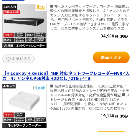
■防犯カメラ用ネットワークレコーダー 顔画像比
太陽光発電工事
エアコン・換気扇・空調資材
較などの顔認識機能を搭載した、4チャンネルのIP
カメラ入力に対応するネットワークレコーダーで
太陽光発電ケーブル・コネクタ・関連資
す。 専用PoEポート搭載で、PoE対応IPカメラを
ホテル・病院向け
材/機器
LANケーブル1本で接続できますので、電源工事な
しに、容易に防犯カメラシステムを構築できま
電源ケーブル／コネクタ／分電盤／ブレ
す。 また、専用PoEポート接続ならば、プラグア
ーカ
34,980
円（税込）
ンドプレイ機能で、面倒な設定をしなくとも自動
で接続、すぐに映像を確認出来ます。 ■ネットワ
照明・照明器具
ーク上のIPカメラとの組み合わせで、最大4台まで
のカメラを同時接続/録画可能。 ■圧縮率が高く
電源タップ・延長コード
高画質！ さらに長時間の録画も可能です。最大
商品を選ぶ
お気に入り
記録容量：4TB ■映像出力は、HDMI・VGA同時出
力が可能。HDMI出力は、最大4K（3840x2160）
スイッチ・コンセント（配線器具）
@30Hzまで対応、VGA出力は最大1080p@60Hz
まで対応 ■動体検知 ディープラーニングにより
【HiLook by Hikvision】4MP 対応 ネットワークレコーダーNVR 4入
PF管/FEP管/CD管/情報線保護管
「人・車」を瞬時に識別するAI動体検知技術で
力 4チャンネルPoE対応 HDDなし / 2TB / 4TB
す。環境による誤報を排除し、重要なイベントの
ボックス・ビニル電線管付属品・引き込
みを的確に捉えることで、監視の効率と精度を最
■ 高効率な圧縮＆録画性能 ・H.265+圧縮対応：
みカバー
大限に高めます。 ■仕様 最大IPカメラ入力：4台
従来比最大約75%のストレージ節約を実現 ・全チ
同時再生：4ch デコード能力：1ch@12MP(30
ャンネル4MP録画対応：高解像度監視が可能 ■ ス
工具関連
fps) / 2ch@8MP (30 fps) / 4ch@4MP (30 fps) 顔
トレージ＆再生 ・最大6TB HDD対応（SATA
認証、キャプチャー ネットワーク遠隔監視 USBバ
×1）：長時間録画にも安心 ・2ch@4MP または
ックアップ 映像圧縮：
4ch@1080p 再生対応：状況に応じた柔軟な再生
EV充電設備工事関連
H.265+/H.265/H.264+/H.264 UTC機能対応 電源
■ スマート監視機能搭載 ・ラインクロス／侵入検
19,140
円（税込）
DC48V（ACアダプタ付属）・消費電力 10W 以下
知：重要エリアを自動監視 ・スマート検索／スマ
感染症関連
（HDD・PoEの消費電力除く） 寸法：
ート再生：確認作業の効率アップ ・デバイス起動
W320×D240×H48 (mm)・重量 1Kg 以下
後、ネットワークカメラ自動検出＆追加 ■ ネット
（HDDは、除く） 【映像出力について】 PCモニ
ワーク & PoE ・4ポート独立PoE：配線を簡略化
その他