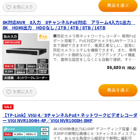
ター・ディスプレイへの接続を推奨しておりま
し電源供給も可能 ・10/100Mbps イーサネットポ
商品を選ぶ
お気に入り
す。 ※一部のテレビ機種は、当録画機の信号を受
ート搭載 ・HiLookアプリ対応：スマホで簡単遠隔
e431オリジナル
け付けず、画面に表示されない場合があるため。
管理 ■仕様 IPカメラ入力：最大4台(最大6MP) 同
■付属品■ 本体、HDD(本体内蔵)、 ＊）J4116に
時再生：最大4ch デコード能力： 4-
はハードディスクは付属しておりません。別途
ch@1080p（30fps） 映像圧縮方式：H.265+ /
8K対応NVR 8入力 8チャンネルPoE対応 アラーム4入力1出力
暑さ対策
SATA形式の録画機専用HDDをご用意して頂く必要
H.265 / H.264+ / H.264 受信/送信帯域幅：最大
8K HDMI出力 HDDなし / 2TB / 4TB / 8TB / 16TB
があります。 AC電源アダプタ、電源コード、 LAN
40Mbps / 60Mbps バックアップ：USBバックアッ
販売終了品
ケーブル（2m）、マウス、かんたんガイド
プ対応 電源・消費電力：DC48V（ACアダプタ付
■防犯カメラ用ネットワークレコーダー 専用PoE
属）・10W以下（PoE除く） 寸法・重量：
ポート搭載で、PoE対応IPカメラをLANケーブル1
W200×D200×H48mm・500g以下 【映像出力に
本で接続できますので、電源工事なしに、容易に
ついて】 PCモニター・ディスプレイへの接続を
防犯カメラシステムを構築できます。 また、専用
推奨しております。 ※一部のテレビ機種は、当録
PoEポート接続ならば、プラグアンドプレイ機能
画機の信号を受け付けず、画面に表示されない場
で、面倒な設定をしなくとも自動で接続、すぐに
合があるため。 ■付属品■ 本体、AC電源アダプ
映像を確認出来ます。 ■ネットワーク上のIPカメ
86,680
円（税込）
タ、電源コード、 LANケーブル（1ｍ）、マウ
ラとの組み合わせで、最大8台までのカメラを同
ス、かんたんガイド かんたんガイド ・導入
時接続/録画可能。 ■圧縮率が高く高画質！ さ
編 → ダウンロード ・遠隔監視の設
らに長時間の録画も可能です。最大記録容量：
定編 → ダウンロード ※スマートフォン用は、
16TB ■映像出力は、HDMI・VGA独立出力*が可
かんたんガイド（遠隔監視の設定編）をご覧くだ
能。HDMI出力は、最大8K（7680x4320）@30Hz
商品を選ぶ
お気に入り
さい 詳細取り扱い説明書 → ダウンロード
まで対応 ＊）HDMI・VGA独立出力のメニュー表
■Windows用 遠隔閲監視用ソフト■ 遠隔監視ソ
示・操作は、マウスのホイールボタンをダブルク
フト → ダウンロード
リックで切り替えすることが可能です。 ■動体検
知 ディープラーニングにより「人・車」を瞬時
SALE
に識別するAI動体検知技術です。環境による誤報
【TP-Link】VIGI 4／8チャンネルPoE+ ネットワークビデオレコーダ
を排除し、重要なイベントのみを的確に捉えるこ
ー VIGI NVR1004H-4P／VIGI NVR1008H-8MP
とで、監視の効率と精度を最大限に高めます。 ■
仕様 最大IPカメラ入力：8台 同時再生：8ch デコ
4K HDMI映像出力&16MP デコーディング容量：最
ード能力：2ch@32MP (30 fps) / 2ch@24MP (30
大8MPの鮮明な画像と4／8チャンネルディスプレ
fps) / 4ch@12MP (20 fps) / 8ch@8MP (25 fps) ネ
イで、あらゆる角度から細部まで鮮明に撮影可
ットワーク遠隔監視 USBバックアップ 映像圧縮：