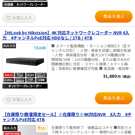
時接続/録画可能。 ■圧縮率が高く高画質！ さ
編 → ダウンロード ・遠隔監視の設
らに長時間の録画も可能です。最大記録容量：
定編 → ダウンロード ※スマートフォン用は、
32TB ■映像出力は、HDMI・VGA独立出力*が可
かんたんガイド（遠隔監視の設定編）をご覧くだ
能。HDMI出力は、最大8K（7680x4320）@30Hz
商品を選ぶ
お気に入り
さい 詳細取り扱い説明書 → ダウンロード
まで対応 ＊）HDMI・VGA独立出力のメニュー表
■Windows用 遠隔閲監視用ソフト■ 遠隔監視ソ
示・操作は、マウスのホイールボタンをダブルク
フト → ダウンロード
リックで切り替えすることが可能です。 ■動体検
知 ディープラーニングにより「人・車」を瞬時
【HiLook by Hikvision】4K 対応ネットワークレコーダー NVR 4入
に識別するAI動体検知技術です。環境による誤報
力 4チャンネルPoE対応 HDDなし / 2TB / 4TB
を排除し、重要なイベントのみを的確に捉えるこ
とで、監視の効率と精度を最大限に高めます。 ■
■ スマート監視機能 ・モーション検知2.0（全チ
仕様 最大IPカメラ入力：32台 同時再生：16ch デ
ャンネル対応）：人物・車両を認識し誤報を削減
コード能力：2ch@32MP (30 fps) / 2ch@24MP
・人物・車両識別分析：最大1chでAI動画分析 ・
(30 fps) / 4ch@12MP (20 fps) / 8ch@8MP (25
顔検知/分析：1chの動画分析、または最大4chの
fps) / 16ch@4MP (30 fps) / 32ch@1080p (30
顔画像比較に対応 ・スマート検索 / スマート再
fps) ネットワーク遠隔監視 USBバックアップ 映像
生：効率的に映像確認が可能 ■ 高信頼・高効率な
圧縮：H.265+/H.265/H.264+/H.264 UTC機能対応
録画 ・H.265+圧縮により、ストレージ容量を最大
31,680
円（税込）
電源 AC100～240V（ACコード付属）・消費電力
約75％削減 ・TLS暗号化技術採用で、安全な映像
15W 以下（ HDD・PoEの消費電力除く） 寸法：
伝送とデータ保護を実現 ■ 映像出力 ・HDMI /
W445×D400×H75 (mm)・重量 5Kg 以下
VGA 独立出力に対応 ・HDMI最大4K出力に対応
（HDDは、除く） 【映像出力について】 PCモニ
し、高解像度モニタでも鮮明表示 ■ ストレージ＆
ター・ディスプレイへの接続を推奨しておりま
再生 ・SATA×1（最大16TB）対応 ・最大4ch同期
商品を選ぶ
お気に入り
す。 ※一部のテレビ機種は、当録画機の信号を受
再生 ■ ネットワーク & PoE ・4ポート独立PoE搭
け付けず、画面に表示されない場合があるため。
載：LANケーブル1本で電源供給 ・10/100Mbpsイ
■付属品■ 本体、HDD (本体内蔵)、 ＊）F0860に
ーサネットポート ・HiLookアプリで簡単遠隔管理
はハードディスクは付属しておりません。別途
■仕様 IPカメラ入力：最大4台(最大12MP) 同時再
【在庫限り!数量限定セール】※在庫限り※4K対応NVR 8入力 8チ
SATA形式の録画機専用HDDをご用意して頂く必要
生：最大4ch デコード能力： 最大4-
ャンネルPoE対応 4TB
があります。 AC電源アダプタ、電源コード、 LAN
ch@8MP（30fps）AI機能オフ時 顔認識：顔画像
ケーブル（2ｍ）、マウス、かんたんガイド
比較、顔の検出、顔画像検索 映像圧縮方式：
在庫限りで販売終了 後継品はコチラ ■防犯カメ
H.265+ / H.265 / H.264+ / H.264 受信/送信帯域
ラ用ネットワークレコーダー 専用PoEポート搭載