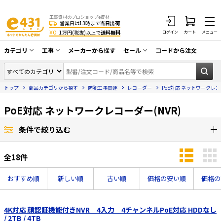
工事資材のプロショップe資材 CATV・アンテナ・防犯・光・LAN・電気・空調工事など
営業日は13時まで
当日出荷
¥0
1万円(税抜)以上で
送料無料
ログイン
カート
メニュー
カテゴリ
工事
メーカーから探す
セール
コードから注文
同軸ケーブル／テレビ用接栓／関連工具
CATV・アンテナ工事
在庫一掃セール
アンテナ・取付金具・ブースター／CATV
トップ
商品カテゴリから探す
防犯工事関連
レコーダー
PoE対応 ネットワークレコ
光工事・FTTH工事
部材類
配線補助具（モール・結束バンド・テー
PoE対応 ネットワークレコーダー(NVR)
エアコン・換気扇工事
プ類 他）
防犯カメラ工事
防犯工事関連
条件で絞り込む
LAN配線工事
HDMIケーブル・周辺機器／RCAケーブル
全
18
件
電話工事
電話線／コネクタ／アダプタ
おすすめ順
新しい順
古い順
価格の安い順
価格の
電気配管工事
光ファイバー・融着接続機関連
EV充電設備工事
LANケーブル・コネクタ・関連資材/機器
4K対応 顔認証機能付きNVR 4入力 4チャンネルPoE対応 HDDなし
/ 2TB / 4TB
照明設置工事
ネットワーク機器