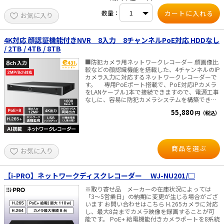
商品に接続するカメラに必要な総電力数をPoE給
なしに、容易に防犯カメラシステムを構築できま
電電力計算ツールであらかじめご確認ください。
数量：
お気に入り
す。 また、専用PoEポート接続ならば、プラグア
※本商品の給電能力を超える場合には、カメラ電
ンドプレイ機能で、面倒な設定をしなくとも自動
源ユニットなどの外部電源をご利用の上でカメラ
で接続、すぐに映像を確認出来ます。 ■ネットワ
を接続いただきますようお願いいたします。 ■仕
ーク上のIPカメラとの組み合わせで、最大8台まで
4K対応 顔認証機能付きNVR 8入力 8チャンネルPoE対応 HDDなし
様 ・カメラ台数：最大接続4台（増設はできませ
のカメラを同時接続/録画可能 ■圧縮率が高く高
ん） ・録画圧縮方式：H.265、H.264、JPEG ・
/ 2TB / 4TB / 8TB
画質！ ビデオ映像のエンコードを自動的に最適
PoE給電規格：IEEE802.3at準拠 ・PoE給電能
化する「シーン適応ビットレート制御技術」によ
■防犯カメラ用ネットワークレコーダー 顔画像比
力：4ポート、合計最大50W ・内蔵HDD WJ-
って、ストレージ効率は、 さらに強化され従来
較などの顔認識機能を搭載した、4チャンネルのIP
NU101/1：HDD（1TB）×1 WJ-NU101/2：
より25%向上しています。 最大記録容量：
カメラ入力に対応するネットワークレコーダーで
HDD（2TB）×1 ・モニター端子：HDMI、2系統
1TB…8チャンネルとも720p /15fps @H.265のIP
す。 専用PoEポート搭載で、PoE対応IPカメラ
（19 ピン typeA 端子） メインモニター：
カメラで、 約3週間 保存(24時間記録）できます。
をLANケーブル1本で接続できますので、電源工事
3840×2160p（4K）／30Hz、
■仕様 最大IPカメラ入力：8台 同時再生：4ch デ
なしに、容易に防犯カメラシステムを構築できま
3840×2160p（4K）／25Hz、1920×1080p／
コード能力：4-ch@1080p(25fps、8-
す。 また、専用PoEポート接続ならば、プラグア
60Hz、1920×1080p／50Hz サブモニター：
55,880
ch@720p(25fps） ネットワーク遠隔監視 USBバ
円（税込）
ンドプレイ機能で、面倒な設定をしなくとも自動
1920×1080p／60Hz、1920×1080p／50Hz ・
ックアップ 映像圧縮：
で接続、すぐに映像を確認出来ます。 ■ネットワ
消費電力：90W（DC54V 1.67A） ・寸法：幅
H.265+/H.265/H.264+/H.264 高帯域幅：最大
ーク上のIPカメラとの組み合わせで、最大8台まで
340×高さ44×奥行き230mm ・重量：約2.5kg ・
60Mbpsの受信帯域幅と60Mbpsの送信帯域幅に対
のカメラを同時接続/録画可能。 ■圧縮率が高く
対応ブラウザ：Microsoft Edge、 Google
応 電源 DC48V（ACアダプタ付属）・消費電力
高画質！ さらに長時間の録画も可能です。最大
Chrome、Mozilla Firefox ■付属品 ACアダプター
商品を選ぶ
10W 以下（ PoEの消費電力除く） 寸法：
お気に入り
記録容量：8TB ■映像出力は、HDMI・VGA同時出
×1、マウス×1、取扱説明書 設置編×1、簡単ガ
W225×D122×H27 (mm) ・重量 0.6Kg 以下
力*が可能。HDMI出力は、最大4K（3840x2160）
イド×1、らくらくスタートについて×1、HDD交
【映像出力について】 PCモニター・ディスプレ
@30Hzまで対応、VGA出力は最大1080p@60Hz
換時期ラベル×1、起動情報案内カード×1、ケー
イへの接続を推奨しております。 ※一部のテレビ
まで対応 ＊）HDMI・VGA独立出力のメニュー表
【i-PRO】ネットワークディスクレコーダー WJ-NU201/□
ブルクランプ（DCケーブル用）×1、Switching
機種は、当録画機の信号を受け付けず、画面に表
示・操作は、メニューの設定によりどちらかの画
Power Adapter（ACアダプター）×1、電源コー
示されない場合があるため。 ■付属品■ 本体、
※取り寄せ品 メーカーの在庫状況によっては
面でしか操作できません。 ■動体検知 ディープ
ド×1
AC電源アダプタ、電源コード、 LANケーブル（1
「3～5営業日」の納期に変更が生じる場合がござ
ラーニングにより「人・車」を瞬時に識別するAI
ｍ）、マウス、かんたんガイド
います お問い合わせはこちら H.265カメラに対応
動体検知技術です。環境による誤報を排除し、重
し、最大8台までカメラ映像を録画することが可
要なイベントのみを的確に捉えることで、監視の
能です。 PoE+ 給電機能付きカメラポートを8系統
効率と精度を最大限に高めます。 ■仕様 最大IPカ