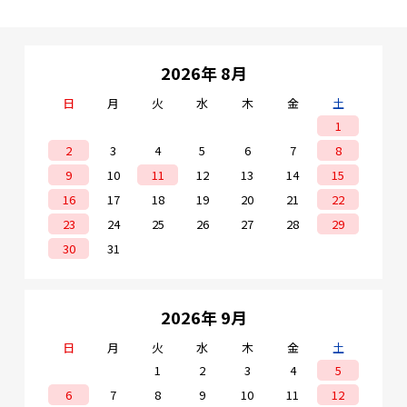
ので、電源がない場所でもカメラの設置が可能で
す。 ●遠隔での監視や操作が可能 本機をネット
ワークに接続することで、本機から離れたところ
でも、WEBブラウザー画面からカメラのライブ映
像を見たり、録画データを視聴できます。また、
2026年 8月
設定変更や光学ズームに対応したカメラの画像調
整も行えます。 ●ハードディスク容量の選択が可
日
月
火
能 ハードディスク容量（2TB、4TB）を選択で
水
木
金
土
きます。 ●複数のカメラ映像を分割表示 分割表
1
示できますから、最大4台のカメラ映像を同時に
確認できます。 ■仕様 ・録画解像度：8M／7M／
2
3
4
5
6
7
8
6M／5M／4M／3M／2M／1.5M／1M／512k／
256k ・録画モード：常時録画／スケジュール録画
9
10
11
12
13
14
15
／イベント録画／モーション録画 ・表示画面モー
ド：1、4分割 ・再生速度：2 ～ 64倍 ・同時再
16
17
18
19
20
21
22
生：4チャンネル ・映像入力端子：RJ-45 ×4 ・
23
24
25
26
27
28
29
映像出力：HDMI／VGA ・HDD容量：2TB（TS5-
R4P（2TB））、4TB（TS5-R4P（4TB）） ・バ
30
31
ックアップ：外付けハードディスク／USB2.0 フ
ラッシュメモリ ・電源：ACアダプター ・消費電
力：最大45W（73VA） ・使用温度範囲：0～
+40℃ ・外観寸法：49（H）×230（W）
×216（D）mm ・質量（重量）：約1.6kg
2026年 9月
日
月
火
水
木
金
土
1
2
3
4
5
6
7
8
9
10
11
12