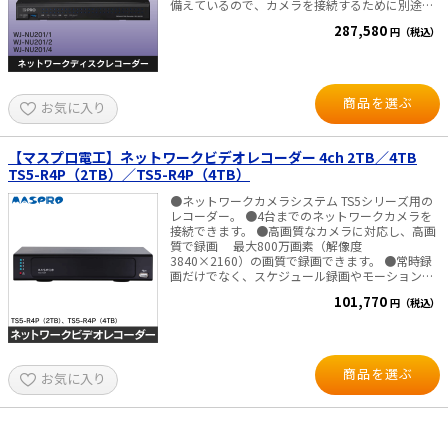
備えているので、カメラを接続するために別途カ
メラ入力：8台 同時再生：8ch デコード能力：1-
メラ電源ユニットを用意する必要はありません。
ch@12MP(30 fps) / 2-ch@8MP (30 fps) / 4-
287,580
円（税込）
・PoE 給電機能付きネットワークポート搭載 ・コ
ch@4MP (30 fps) / 8-ch@1080p (30 fps) 顔認
ンパクトなサイズで省スペース化を実現 ・専用金
証、キャプチャー ネットワーク遠隔監視 USBバッ
具（別売）を使用した縦置き、壁取り付けおよび
クアップ 映像圧縮：H.265+/H.265/H.264+/H.264
ラックマウントが可能 ■仕様 ・カメラ台数：最大
UTC機能対応 電源 DC48V（ACアダプタ付属）・
接続8台（増設はできません） ・録画圧縮方式：
消費電力 15W 以下（HDD・PoEの消費電力除く）
商品を選ぶ
お気に入り
H.265、H.264、JPEG ・PoE給電機能：
寸法：W385×D315×H52 (mm)・重量 3Kg 以
IEEE802.3at準拠、8ポート、合計最大110W ・内
下（HDDは、除く） 【映像出力について】 PCモ
蔵HDD WJ-NU201／1：HDD 1TB（1TB×1）、
ニター・ディスプレイへの接続を推奨しておりま
WJ-NU201／2：HDD 2TB（2TB×1）、WJ-
【マスプロ電工】ネットワークビデオレコーダー 4ch 2TB／4TB
す。 ※一部のテレビ機種は、当録画機の信号を受
NU201／4：HDD 4TB（4TB×1） ・モニター端
け付けず、画面に表示されない場合があるため。
TS5-R4P（2TB）／TS5-R4P（4TB）
子：HDMI、2 系統（19 ピン typeA 端子） メイン
■付属品■ 本体、HDD(本体内蔵)、 ＊）K7106に
モニター（HDMI 4K対応 ×1）：4K
はハードディスクは付属しておりません。別途
●ネットワークカメラシステム TS5シリーズ用の
UHD（3840x2160p）／30Hz、4K
SATA形式の録画機専用HDDをご用意して頂く必要
レコーダー。 ●4台までのネットワークカメラを
UHD（3840x2160p）／25Hz、1920x1080p ／
があります。 AC電源アダプタ、電源コード、 LAN
接続できます。 ●高画質なカメラに対応し、高画
60Hz、 1920x1080p ／50Hz、1920x1080i／
ケーブル（2m）、マウス、かんたんガイド
質で録画 最大800万画素（解像度
60Hz、1920x1080i／50Hz サブモニター（HDMI
3840×2160）の画質で録画できます。 ●常時録
FHD対応 ×1）：1920x1080p ／60Hz、
画だけでなく、スケジュール録画やモーション検
1920x1080p ／50Hz、1920x1080i／60Hz、
知録画にも対応 カメラ毎にそれぞれの録画方法
101,770
円（税込）
1920x1080i／50Hz ・消費電力：150W（DC54V
を組合せて設定できます。 ●録画データを簡単に
2.78A） ・寸法：幅340×高さ44×奥行き
検索して再生 日付や時刻を選ぶことで、録画デ
230mm ・重量：約2.5kg ・対応ブラウザ：
ータを簡単に再生できます。スマート検索機能に
Microsoft Edge、 Google Chrome、Mozilla
よってモーション検知などの検知箇所だけを検索
Firefox ■付属品 AC アダプター×1 ■オプション
できます。 ●録画データのバックアップやパソコ
商品を選ぶ
お気に入り
（別売） ・ラックマウント金具（縦置き用）、ラ
ン再生が可能 内蔵ハードディスクの録画データ
ックマウント金具、ラックマウント金具（壁取付
を USB に接続したハードディスクやメモリーにバ
用）、PoEカメラ電源ユニット
ックアップできます。 バックアップした録画デ
ータをパソコンで再生できます。 ●PoE給電に対
応 LANケーブルを使用して電源を給電できます