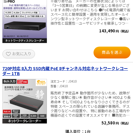
能です。 ■動体検知 ディープラーニングにより
※取り寄せ品 メーカーの在庫状況によっては
「人・車」を瞬時に識別するAI動体検知技術で
「3～5営業日」の納期に変更が生じる場合がござ
す。環境による誤報を排除し、重要なイベントの
います お問い合わせはこちら ●PoE電源内蔵で省
みを的確に捉えることで、監視の効率と精度を最
スペース化と簡単設置・運用を実現したオールイ
大限に高めます。 ■仕様 最大IPカメラ入力：16台
ンワン型ネットワークディスクレコーダー ●高い
同時再生：16ch デコード能力：1-ch@12MP(30
操作性と設置性…ユーザビリティを継承しつつ、
fps) / 2-ch@8MP (30 fps) / 4-ch@4MP (30 fps) /
設置/設定のしやすさを向上 GUIや操作性をはじめ
143,490
円（税込）
8-ch@1080p (30 fps) 顔認証、キャプチャー ネッ
とするWJ-NXシリーズの使い勝手を継承 カメラと
トワーク遠隔監視 USBバックアップ 映像圧縮：
レコーダーをLANケーブルで繋げばPC無しで運用
H.265+/H.265/H.264+/H.264 UTC機能対応 電源
可能 4ch対応のPoE電源を本体に内蔵、設置場所
DC48V（ACアダプタ付属）・消費電力 15W 以下
の省スペース化を実現 ●高い互換性と接続性…旧
（HDD・PoEの消費電力除く） 寸法：
来カメラとの互換性を保持しつつ、ONVIFやRTSP
商品を選ぶ
お気に入り
W385×D315×H52 (mm)・重量 3Kg 以下
対応で接続性向上 i-PROカメラに加え、
（HDDは、除く） 【映像出力について】 PCモニ
Panasonicカメラとの互換性を保持し、既設カメ
ター・ディスプレイへの接続を推奨しておりま
ラを残しつつコストを抑えたリプレイスに貢献
す。 ※一部のテレビ機種は、当録画機の信号を受
※Smart HD世代までを対象 ONVIFやRTSP接続に
720P対応 8入力 SSD内蔵 PoE 8チャンネル対応ネットワークレコー
け付けず、画面に表示されない場合があるため。
準拠、既設カメラを活かしたレコーダーのリプレ
ダー 1TB
■付属品■ 本体、HDD(本体内蔵)、 ＊）D3861に
イスを実現 ●高い信頼性…HDDの消耗や初期不良
はハードディスクは付属しておりません。別途
を抑制、データ記録に対する高い信頼性を保持 搭
注文コード
J3410
SATA形式の録画機専用HDDをご用意して頂く必要
載するハードディスクには独自のスクリーニング
型番
J3410
があります。 AC電源アダプタ、電源コード、 LAN
検査を実施、最小限の初期不良率 ハードディスク
販売終了予定品🌟 動作箇所が少ないため、故障が
ケーブル（2m）、マウス、かんたんガイド
の消耗を抑えて長寿命化を図る独自の「エコライ
少なく衝撃に強い🌟 動作音が小さい🌟 HDDより長
ティング」で、24時間365日の運用も安心 外部振
寿命🌟 そしてHDDよりもかなり小さくできるのが
動によるハードディスクへの録画影響を抑える独
特徴 スペースの限られている店舗や事務所、デス
自の耐震性能で、安定記録を実現 ●高いセキュア
ク周りなどへの設置や、 特に振動のある工場内や
性…データの不正なのぞき込みや漏えいを防止 第
機器の近くでの設置でオススメです！ ■防犯カメ
三者機関の電子証明書を採用、自己証明書利用時
ラ用ネットワークレコーダー SSD内蔵でコンパク
のリスクである「なりすまし」を防止 FIPS 140-2
52,580
円（税込）
ト、静音、耐久性があり低消費電力のレコーダー
level3認定デバイスを搭載、暗号化の鍵をハード
です。 専用PoEポート搭載で、PoE対応IPカメラ
ウェアに格納し、情報漏えいリスクを最小化 ※本
購入単位：1台
をLANケーブル1本で接続できますので、電源工事