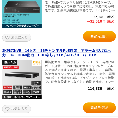
能。 PoE+でスッキリ配線：1本のRJ45ケーブル
H.265+/H.265/H.264+/H.264 UTC機能対応 電源
でPoE対応カメラを簡単に接続し、電源供給が可
AC100～240V（ACコード付属）・消費電力 15W
能です。別途電源供給は不要です。 4／8チャンネ
以下（ HDD・PoEの消費電力除く） 寸法：
ル同時再生：最大4／8台のカメラの映像を同時に
W385×D315×H52 (mm)・重量 3Kg 以下
32,900
円（税込）
再生可能で、再生速度の変更やスケジュールから
（HDDは、除く） 【映像出力について】 PCモニ
31,510
円（税込）
イベントを見つけて簡単に映像を確認することが
ター・ディスプレイへの接続を推奨しておりま
できます。 H.265+：鮮明な映像を圧縮して送信す
す。 ※一部のテレビ機種は、当録画機の信号を受
ることで、画質を犠牲にすることなくディスク容
け付けず、画面に表示されない場合があるため。
量の節約・ネットワーク負荷の軽減・監視コスト
■付属品■ 本体、HDD (本体内蔵)、 ＊）M1548に
商品を選ぶ
お気に入り
の低減を実現します。 ONVIF準拠：ONVIF規格に
はハードディスクは付属しておりません。別途
も対応し、VIGIカメラとの組み合わせで最適な監
SATA形式の録画機専用HDDをご用意して頂く必要
視システムを構築します。 プラグ&プレイ：新し
があります。 AC電源アダプタ、電源コード、 LAN
いVIGI IPカメラを新しいNVRに自動的に追加し、
8K対応NVR 16入力 16チャンネルPoE対応 アラーム4入力1出
ケーブル (2ｍ)、マウス、かんたんガイド
即座に有効化できるため、これまで以上に迅速な
力 8K HDMI出力 HDDなし / 2TB / 4TB / 8TB / 16TB
インストールが可能になります。 24時間連続録
画：接続カメラの映像を最大10TBまで自動保存し
■防犯カメラ用ネットワークレコーダー 専用PoE
データを保護することで、すばやく便利なアクセ
ポート搭載で、PoE対応IPカメラをLANケーブル1
スを提供します。 リモート監視：リモート監視用
本で接続できますので、電源工事なしに、容易に
に開発された専用のVIGIセキュリティマネージャ
防犯カメラシステムを構築できます。 また、専用
ーとVIGIアプリが、さらに利便性を高めます。 双
PoEポート接続ならば、プラグアンドプレイ機能
方向オーディオ：どこからでも映像を確認しなが
で、面倒な設定をしなくとも自動で接続、すぐに
ら双方向に会話をすることができるため管理にぴ
映像を確認出来ます。 ■ネットワーク上のIPカメ
116,380
円（税込）
ったりです。 80Mbpsの着信帯域幅：高帯域幅に
ラとの組み合わせで、最大16台までのカメラを同
なればNVRはより多くのカメラを高解像度で接続
時接続/録画可能。 ■圧縮率が高く高画質！ さ
できます。 VIGIカメラを使用したテストでは、
らに長時間の録画も可能です。最大記録容量：
VIGI NVRは最大4／8台の4MPカメラが接続可能で
16TB ■映像出力は、HDMI・VGA独立出力*が可
す。 ■仕様 ・4チャンネル／8チャンネル PoE+ネ
能。HDMI出力は、最大8K（7680x4320）@30Hz
商品を選ぶ
お気に入り
ットワークビデオレコーダー ・圧縮方式：
まで対応 ＊）HDMI・VGA独立出力のメニュー表
H.265+／H.265／H.264+／H.264 ・ビデオ入力
示・操作は、マウスのホイールボタンをダブルク
（4chモデル）：4チャンネルIPビデオ入力（最大
リックで切り替えすることが可能です。 ■動体検