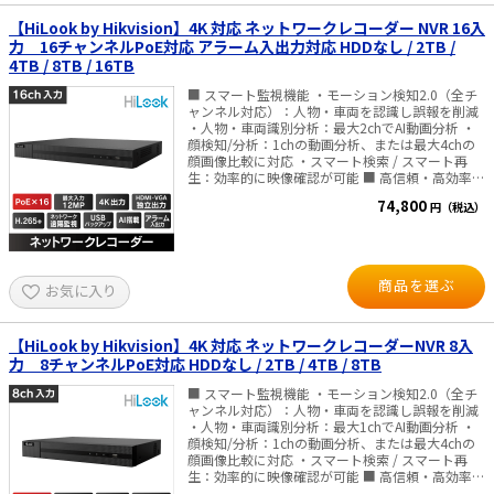
ックアップできます。 バックアップした録画デ
ータをパソコンで再生できます。 ●PoE給電に対
【HiLook by Hikvision】4K 対応 ネットワークレコーダー NVR 16入
応 LANケーブルを使用して電源を給電できます
力 16チャンネルPoE対応 アラーム入出力対応 HDDなし / 2TB /
ので、電源がない場所でもカメラの設置が可能で
4TB / 8TB / 16TB
す。 ●遠隔での監視や操作が可能 本機をネット
ワークに接続することで、本機から離れたところ
■ スマート監視機能 ・モーション検知2.0（全チ
でも、WEBブラウザー画面からカメラのライブ映
ャンネル対応）：人物・車両を認識し誤報を削減
像を見たり、録画データを視聴できます。また、
・人物・車両識別分析：最大2chでAI動画分析 ・
設定変更や光学ズームに対応したカメラの画像調
顔検知/分析：1chの動画分析、または最大4chの
整も行えます。 ●ハードディスク容量の選択が可
顔画像比較に対応 ・スマート検索 / スマート再
能 ハードディスク容量（2TB、4TB、6TB、
生：効率的に映像確認が可能 ■ 高信頼・高効率な
8TB）を選択できます。 ●複数のカメラ映像を分
録画 ・H.265+圧縮により、ストレージ容量を最大
74,800
割表示 分割表示できますから、最大4台のカメ
円（税込）
約75％削減 ・TLS暗号化技術採用で、安全な映像
ラ映像を同時に確認できます。 ■仕様 ・録画解像
伝送とデータ保護を実現 ■ 映像出力 ・HDMI /
度：8M／7M／6M／5M／4M／3M／2M／1.5M／
VGA 独立出力に対応 ・HDMI最大4K出力に対応
1M／512k／256k ・録画モード：常時録画／スケ
し、高解像度モニタでも鮮明表示 ■ ストレージ＆
ジュール録画／イベント録画／モーション録画 ・
再生 ・SATA×2（最大16TB）対応 ・最大16ch同
商品を選ぶ
お気に入り
表示画面モード：1、4、6、9分割 ・再生速度：2
期再生 ■ ネットワーク & PoE ・16ポート独立
～ 64倍 ・同時再生：8チャンネル ・映像入力端
PoE搭載：LANケーブル1本で電源供給 ・
子：RJ-45 ×8 ・映像出力：HDMI／VGA ・HDD容
10/100/1000Mbpsイーサネットポート ・HiLook
量：2TB（TS5-R8P（2TB））、4TB（TS5-
アプリで簡単遠隔管理 ● アラーム入出力対応 ・4
【HiLook by Hikvision】4K 対応 ネットワークレコーダーNVR 8入
R8P（4TB））、6TB（TS5-R8P（6TB））、
入力 / 1出力、外部センサー・サイレン連携可能
力 8チャンネルPoE対応 HDDなし / 2TB / 4TB / 8TB
8TB（TS5-R8P（6TB）） ・バックアップ：外付
■仕様 IPカメラ入力：最大16台(最大12MP) 同時
けハードディスク／USB2.0 フラッシュメモリ ・
再生：最大16ch デコード能力： 最大16-
■ スマート監視機能 ・モーション検知2.0（全チ
電源：AC100V ・消費電力：最大95W（140VA）
ch@1080P（30fps）AI機能オフ時 顔認識：顔画
ャンネル対応）：人物・車両を認識し誤報を削減
・使用温度範囲：0～+40℃ ・外観寸法：50（H）
像比較、顔の検出、顔画像検索 映像圧縮方式：
・人物・車両識別分析：最大1chでAI動画分析 ・
×360（W）×305（D）mm ・質量（重量）：約
H.265+ / H.265 / H.264+ / H.264 受信/送信帯域
顔検知/分析：1chの動画分析、または最大4chの
2.8kg（TS5-R8P（2TB）、TS5-R8P（4TB））、
幅：最大 160Mbps / 160Mbps バックアップ：
顔画像比較に対応 ・スマート検索 / スマート再
3.4kg（TS5-R8P（6TB）、TS5-R8P（6TB））
USBバックアップ対応 電源・消費電力：100～
生：効率的に映像確認が可能 ■ 高信頼・高効率な
240 VAC、50～60 Hz（ACケーブル付属）・15W
録画 ・H.265+圧縮により、ストレージ容量を最大