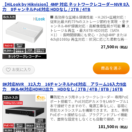
8MPの解像度） ・ビデオ入力（8chモデル）：8チ
知 ディープラーニングにより「人・車」を瞬時
【HiLook by Hikvision】4MP 対応 ネットワークレコーダーNVR 8入
ャンネルIPビデオ入力（最大8MPの解像度） ・
に識別するAI動体検知技術です。環境による誤報
力 8チャンネルPoE対応 HDDなし / 2TB / 4TB
80Mbpsの着信帯域幅 ・ビデオ出力 HDMI出力解像
を排除し、重要なイベントのみを的確に捉えるこ
度（1チャンネル）：3840x2160／30Hz、
とで、監視の効率と精度を最大限に高めます。 ■
■ 高効率な圧縮＆録画性能 ・H.265+圧縮対応：
1920x1080／60Hz、1680x1050／60Hz、
仕様 最大IPカメラ入力：16台 同時再生：16ch デ
従来比最大約75%のストレージ節約を実現 ・全チ
1440x900／60Hz、1280x1024／60Hz、
コード能力：2ch@32MP (30 fps) / 2ch@24MP
ャンネル4MP録画対応：高解像度監視が可能 ■ ス
1024x768／60Hz、1280x720／60Hz VGA出力解
(30 fps) / 4ch@12MP (20 fps) / 8ch@8MP (25
トレージ＆再生 ・最大6TB HDD対応（SATA
像度（1チャンネル）：1920x1080／60Hz、
fps) / 16ch@4MP (30 fps) ネットワーク遠隔監視
×1）：長時間録画にも安心 ・2ch@4MP または
1680x1050／60Hz、1440x900／60Hz、
USBバックアップ 映像圧縮：
4ch@1080p 再生対応：状況に応じた柔軟な再生
1280x1024／60Hz、1024x768／60Hz、
H.265+/H.265/H.264+/H.264 UTC機能対応 電源
■ スマート監視機能搭載 ・ラインクロス／侵入検
27,500
1280x720／60Hz ・ハードディスク：SATAインタ
円（税込）
AC100～240V（ACコード付属）・消費電力 15W
知：重要エリアを自動監視 ・スマート検索／スマ
ーフェース×1（最大10TB） ・インターフェー
以下（ HDD・PoEの消費電力除く） 寸法：
ート再生：確認作業の効率アップ ・デバイス起動
ス：ネットワークインターフェース RJ45
W385×D315×H52 (mm)・重量 3Kg 以下
後、ネットワークカメラ自動検出＆追加 ■ ネット
10/100Mbps自己適応型イーサネットポート×1、
（HDDは、除く） 【映像出力について】 PCモニ
ワーク & PoE ・8ポート独立PoE：配線を簡略化
USB 2.0×2、VGAポート×1、HDMIポート×1、
ター・ディスプレイへの接続を推奨しておりま
し電源供給も可能 ・10/100Mbps イーサネットポ
商品を選ぶ
お気に入り
オーディオ入力／出力端子×各1（双方向オーデ
す。 ※一部のテレビ機種は、当録画機の信号を受
ート搭載 ・HiLookアプリ対応：スマホで簡単遠隔
ィオ機能）、PoE+ポート×4／8、電源端子×1 ・
け付けず、画面に表示されない場合があるため。
管理 ■仕様 IPカメラ入力：最大8台(最大6MP) 同
ONVIF対応 ・リモートモニタリング対応 ・VIGIア
■付属品■ 本体、HDD (本体内蔵)、 ＊）F1802に
時再生：最大4ch デコード能力： 4-
プリ対応 ・HDDレス ※HDDは内蔵されていませ
はハードディスクは付属しておりません。別途
ch@1080p（30fps） 映像圧縮方式：H.265+ /
8K対応NVR 32入力 16チャンネルPoE対応 アラーム16入力9出
んので、お客様にて市販品を組み込んでください
SATA形式の録画機専用HDDをご用意して頂く必要
H.265 / H.264+ / H.264 受信/送信帯域幅：最大
力 8K&4K対応HDMI2出力 HDDなし / 2TB / 4TB / 8TB / 16TB
・外部電源：DC53.5V／1.31A（4ch）、
があります。 AC電源アダプタ、電源コード、 LAN
60Mbps / 60Mbps バックアップ：USBバックアッ
2.43A（8ch） ・消費電力：4.25W（4ch）／
ケーブル (2ｍ)、マウス、かんたんガイド
プ対応 電源・消費電力：DC48V（ACアダプタ付
■防犯カメラ用ネットワークレコーダー 専用PoE
4.82W（8ch）（ディスク無し） ・寸法W×D×H
属）・10W以下（PoE除く） 寸法・重量：
ポート搭載で、PoE対応IPカメラをLANケーブル1
4ch：246.2×148.2×45mm 8ch：
W285×D210×H48mm・1kg以下 【映像出力に
本で接続できますので、電源工事なしに、容易に
294×180×44mm✅TP-Link社製品についてのご
ついて】 PCモニター・ディスプレイへの接続を
防犯カメラシステムを構築できます。 また、専用
注意：予めご了承ください。メーカーの都合によ
推奨しております。 ※一部のテレビ機種は、当録
PoEポート接続ならば、プラグアンドプレイ機能
り、商品改良のため仕様、外観は予告なく変更す
画機の信号を受け付けず、画面に表示されない場
で、面倒な設定をしなくとも自動で接続、すぐに
る場合があります。新仕様の商品への移行中は、
合があるため。 ■付属品■ 本体、AC電源アダプ
映像を確認出来ます。 ■ネットワーク上のIPカメ
181,500
新・旧異なる仕様の在庫が混在する可能性がござ
円（税込）
タ、電源コード、 LANケーブル（1ｍ）、マウ
ラとの組み合わせで、最大32台までのカメラを同
います。
ス、かんたんガイド かんたんガイド ・導入