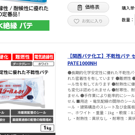
価格表
購入単
数量：
お気に入り
【関西パテ化工】不乾性パテ セル
PATE1000NH
●長期的化学安定性に優れた不乾性パ
れた密着性を有しています ●難燃性
ール性を有しております ●耐熱性に
も変化は認められません ●耐寒性、
ません ●手作業により能率的にシー
せん ■用途 ・電気配線の間隙のシール ・冷蔵庫キャビネットの内面溶接部分 ・ショーケースの間隙シ
ール ・建築構造のスレート及び金属板の間隙シール
ー、ホワイト ・重量：1kg ・軟度：8.7
し ・耐熱性：異状なし ・耐寒性：異