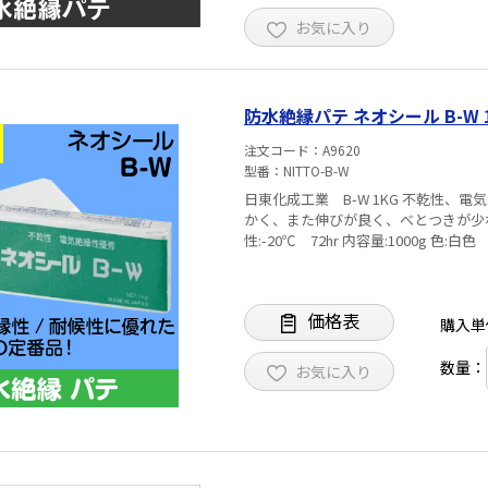
お気に入り
防水絶縁パテ ネオシール B-W 
注文コード
A9620
型番
NITTO-B-W
日東化成工業 B-W 1KG 不乾性、電気絶縁性、耐候性に優れた隙間シールの定番パテです。 きめが細
かく、また伸びが良く、べとつきが少ない為、作業が簡
性:-20℃ 72hr 内容量:1000g 色:白色
価格表
購入単
数量：
お気に入り