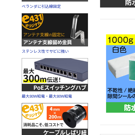
ベランダに引込線固定
ステンレス性でサビに強い
最大80W給電・最大80W給電