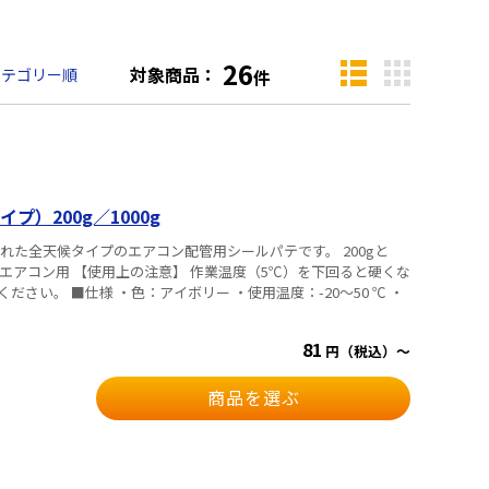
26
対象商品：
カテゴリー順
件
）200g／1000g
れた全天候タイプのエアコン配管用シールパテです。 200gと
】 エアコン用 【使用上の注意】 作業温度（5℃）を下回ると硬くな
度：-20～50 ℃ ・
81
円（税込）～
商品を選ぶ