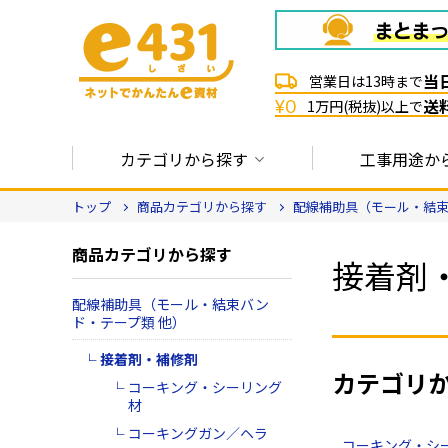
当
営業日は13時まで
送
¥0
1万円(税抜)以上で
カテゴリから探す
工事用途か
トップ
商品カテゴリから探す
配線補助具（モール・結束
商品カテゴリから探す
接着剤
配線補助具（モール・結束バン
ド・テープ類 他）
接着剤・補修剤
カテゴリ
コーキング・シーリング
材
コーキングガン／ヘラ
コーキング・シ