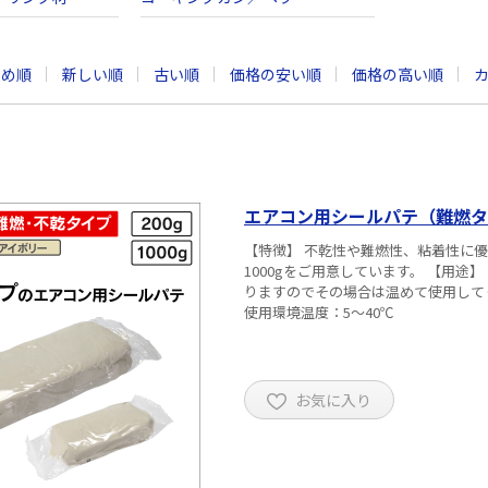
すめ順
新しい順
古い順
価格の安い順
価格の高い順
エアコン用シールパテ（難燃タイプ
【特徴】 不乾性や難燃性、粘着性に優
1000gをご用意しています。 【用途
りますのでその場合は温めて使用してください。 ■仕様 ・色：アイボリー ・使用温
使用環境温度：5～40℃
お気に入り