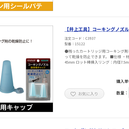
【井上工具】コーキングノズル 
注文コード
C3937
型番
15122
●残ったカートリッジ用コーキング剤
って乾燥を防止できます。 ■仕様 ・材質：エラストマー ・サイズ 外径：22mm 内径：13.5mm 高さ：
45mm ロット棒挿入リング：内径7.5
購入単
数量：
お気に入り