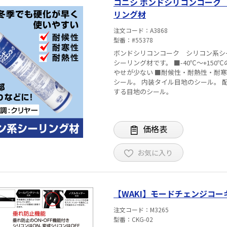
コニシ ボンドシリコンコーク 【クリア色】 耐候性抜群! 屋外の防水処理等に シー
リング材
注文コード
A3868
型番
#55378
ボンドシリコンコーク シリコン系シーリング材(コーキング
シーリング材です。 ■-40℃～+150℃の温度範囲での使用可能。 ■冬期でも使いやすく硬化が早い。肉
やせが少ない ■耐候性・耐熱性・耐寒性・耐薬品性に優れる 用
シール。 内装タイル目地のシール。 配管取付け部・ダクトまわりのシール。 耐熱・耐寒・耐水性を要
する目地のシール。
価格表
お気に入り
【WAKI】モードチェンジコーキ
注文コード
M3265
型番
CKG-02