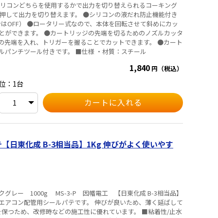
シリコンどちらを使用するかで出力を切り替えられるコーキング
を押して出力を切り替えます。 ●シリコンの液だれ防止機能付き
はOFF） ●ロータリー式なので、本体を回転させて斜めにカッ
とができます。 ●カートリッジの先端を切るためのノズルカッタ
の先端を入れ、トリガーを握ることでカットできます。 ●カート
リッジに穴を開けて開封する為のシールパンチツール付きです。 ■仕様 ・材質：スチール
1,840
円（税込）
位：1台
B-3相当品】1Kg 伸びがよく使いやす
レー 1000g MS-3-P 因幡電工 【日東化成 B-3相当品】
エアコン配管用シールパテです。 伸びが良いため、薄く延ばして