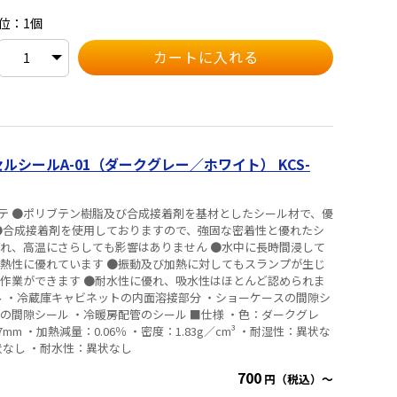
位：1個
シールA-01（ダークグレー／ホワイト） KCS-
テ ●ポリブテン樹脂及び合成接着剤を基材としたシール材で、優
 ●合成接着剤を使用しておりますので、強固な密着性と優れたシ
優れ、高温にさらしても影響はありません ●水中に長時間浸して
耐熱性に優れています ●振動及び加熱に対してもスランプが生じ
ル作業ができます ●耐水性に優れ、吸水性はほとんど認められま
 ・冷暖房配管のシール ■仕様 ・色：ダークグレ
mm ・加熱減量：0.06％ ・密度：1.83g／cm³ ・耐湿性：異状な
状なし ・耐水性：異状なし
700
円（税込）～