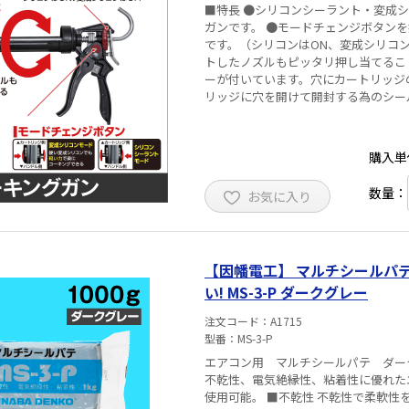
■特長 ●シリコンシーラント・変成
ガンです。 ●モードチェンジボタン
です。（シリコンはON、変成シリコン
トしたノズルもピッタリ押し当てるこ
ーが付いています。穴にカートリッジ
購入単
数量：
お気に入り
【因幡電工】 マルチシールパテ【日東化成 
い! MS-3-P ダークグレー
注文コード
A1715
型番
MS-3-P
エアコン用 マルチシールパテ ダークグ
不乾性、電気絶縁性、粘着性に優れた
使用可能。 ■不乾性 不乾性で柔軟性を保つため、改修時などの施工性に優れています。 ■粘着性/止水