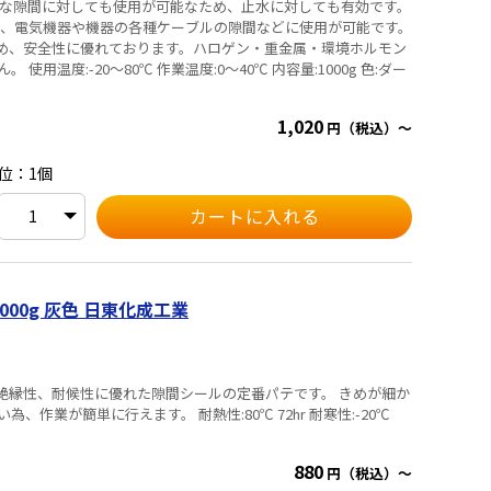
さな隙間に対しても使用が可能なため、止水に対しても有効です。
め、電気機器や機器の各種ケーブルの隙間などに使用が可能です。
ため、安全性に優れております。ハロゲン・重金属・環境ホルモン
0g 色:ダー
1,020
円（税込）～
位：1個
000g 灰色 日東化成工業
電気絶縁性、耐候性に優れた隙間シールの定番パテです。 きめが細か
す。 耐熱性:80℃ 72hr 耐寒性:-20℃
880
円（税込）～