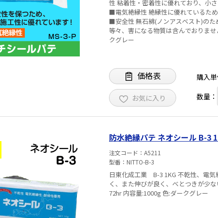
性 粘着性・密着性に優れており、小
■電気絶縁性 絶縁性に優れているた
■安全性 無石綿(ノンアスベスト)の
等々、害になる物質は含んでおりません。 使用温度:-20～80℃ 作業温度:0～40℃ 内容量:100
クグレー
価格表
購入単
数量：
お気に入り
防水絶縁パテ ネオシール B-3 1
注文コード
A5211
型番
NITTO-B-3
日東化成工業 B-3 1KG 不乾性、
く、また伸びが良く、べとつきが少ない為、作業が簡単に行えま
72hr 内容量:1000g 色:ダークグレー