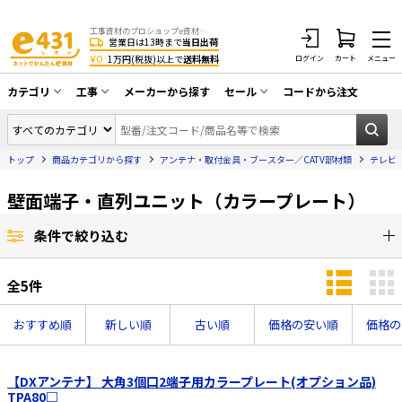
工事資材のプロショップe資材 CATV・アンテナ・防犯・光・LAN・電気・空調工事など
営業日は13時まで
当日出荷
¥0
1万円(税抜)以上で
送料無料
ログイン
カート
メニュー
カテゴリ
工事
メーカーから探す
セール
コードから注文
同軸ケーブル／テレビ用接栓／関連工具
CATV・アンテナ工事
在庫一掃セール
アンテナ・取付金具・ブースター／CATV
トップ
商品カテゴリから探す
アンテナ・取付金具・ブースター／CATV部材類
テレビ
光工事・FTTH工事
部材類
配線補助具（モール・結束バンド・テー
壁面端子・直列ユニット（カラープレート）
エアコン・換気扇工事
プ類 他）
防犯カメラ工事
防犯工事関連
条件で絞り込む
LAN配線工事
HDMIケーブル・周辺機器／RCAケーブル
全
5
件
電話工事
電話線／コネクタ／アダプタ
おすすめ順
新しい順
古い順
価格の安い順
価格の
電気配管工事
光ファイバー・融着接続機関連
EV充電設備工事
LANケーブル・コネクタ・関連資材/機器
【DXアンテナ】 大角3個口2端子用カラープレート(オプション品)
TPA80□
照明設置工事
ネットワーク機器