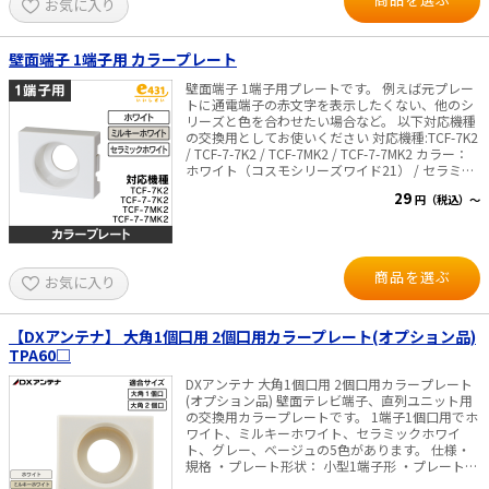
お気に入り
e431オリジナル
壁面端子 1端子用 カラープレート
暑さ対策
壁面端子 1端子用プレートです。 例えば元プレー
トに通電端子の赤文字を表示したくない、他のシ
販売終了品
リーズと色を合わせたい場合など。 以下対応機種
の交換用としてお使いください 対応機種:TCF-7K2
/ TCF-7-7K2 / TCF-7MK2 / TCF-7-7MK2 カラー：
ホワイト（コスモシリーズワイド21） / セラミッ
クホワイト（アドバンスシリーズ） / ミルキーホ
29
円（税込）～
ワイト（フルカラー）
商品を選ぶ
お気に入り
【DXアンテナ】 大角1個口用 2個口用カラープレート(オプション品)
TPA60□
DXアンテナ 大角1個口用 2個口用カラープレート
(オプション品) 壁面テレビ端子、直列ユニット用
の交換用カラープレートです。 1端子1個口用でホ
ワイト、ミルキーホワイト、セラミックホワイ
ト、グレー、ベージュの5色があります。 仕様・
規格 ・プレート形状： 小型1端子形 ・プレート
色：ミルキーホワイト、ホワイト、ミルキーホワ