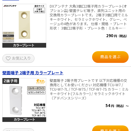
DXアンテナ 大角3個口2端子用カラープレート(オ
太陽光発電工事
エアコン・換気扇・空調資材
プション品) 壁面テレビ端子、直列ユニット用の
交換用カラープレートです。 2端子3個口用でミル
太陽光発電ケーブル・コネクタ・関連資
キーホワイト、セラミックホワイト、グレー、ベ
ホテル・病院向け
材/機器
ージュの4色があります。 仕様・規格 ・プレート
形状： 3個口2端子形 ・プレート色：ミルキーホ
電源ケーブル／コネクタ／分電盤／ブレ
ワイト、セラミックホワイト、グレー、ベージュ
ーカ
290
円（税込）
※ミルキーホワイトは、パナソニック社の「フ
ルカラー」、 セラミックホワイト、グレー、
照明・照明器具
ベージュは「アドバンスシリーズ」の担当色で
す。 それぞれパナソニック（株）の名称、商
電源タップ・延長コード
標です。 ・適合機種：WU77□シリーズ、CS77□
商品を選ぶ
お気に入り
シリーズ 【ＤＸアンテナ】 ・梱包入数：4個袋入
り
スイッチ・コンセント（配線器具）
壁面端子 2端子用 カラープレート
PF管/FEP管/CD管/情報線保護管
壁面端子 2端子用プレートです 以下対応機種の交
換用としてお使いください 対応機種:TCU-W7 /
ボックス・ビニル電線管付属品・引き込
みカバー
TCU-W7-7L / TCF-W7S / TCF-W7-7S カラー：ミル
キーホワイト(フルカラー) / セラミックホワイト
（アドバンスシリーズ）
工具関連
54
円（税込）～
EV充電設備工事関連
感染症関連
その他
商品を選ぶ