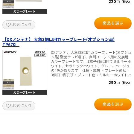
220
円（税込）
イト、セラミックホワイト、グレー、ベージュ
※ミルキーホワイトは、パナソニック社の「フル
カラー」、 ホワイトは「コスモシリーズワイ
ド21」、 セラミックホワイト、グレー、ベー
ジュは「アドバンスシリーズ」の担当色です。
商品を選ぶ
お気に入り
それぞれパナソニック（株）の名称、商標で
す。 ・適合機種： SU7□2シリーズ、WU77□シ
リーズ、CS77□シリーズ 【ＤＸアンテナ】 ・梱
包入数：10個袋入り
【DXアンテナ】 大角3個口用カラープレート(オプション品)
TPA70□
DXアンテナ 大角3個口用カラープレート(オプショ
ン品) 壁面テレビ端子、直列ユニット用の交換用
カラープレートです。 1端子3個口用でミルキーホ
ワイト、セラミックホワイト、グレー、ベージュ
の4色があります。 仕様・規格 ・プレート形状：
3個口1端子形 ・プレート色：ミルキーホワイト、
セラミックホワイト、グレー、ベージュ ※ミル
290
円（税込）
キーホワイトは、パナソニック社の「フルカラ
ー」、 セラミックホワイト、グレー、ベージ
ュは「アドバンスシリーズ」の担当色です。
それぞれパナソニック（株）の名称、商標です。
・適合機種： WU7□シリーズ、CS7□シリーズ
商品を選ぶ
お気に入り
【ＤＸアンテナ】 ・梱包入数：4個袋入り