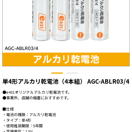
太陽光発電工事
エアコン・換気扇・空調資材
太陽光発電ケーブル・コネクタ・関連資
ホテル・病院向け
材/機器
電源ケーブル／コネクタ／分電盤／ブレ
ーカ
照明・照明器具
電源タップ・延長コード
スイッチ・コンセント（配線器具）
PF管/FEP管/CD管/情報線保護管
単4形アルカリ乾電池（4本組） AGC-ABLR03/4
ボックス・ビニル電線管付属品・引き込
みカバー
●e431オリジナルアルカリ乾電池です。
●事業所、店舗の備蓄におすすめです。
工具関連
■仕様
EV充電設備工事関連
・電池の種類：アルカリ乾電池
・タイプ：単4形
感染症関連
・使用推奨期限：5年間
・定格電圧：1.5V
その他