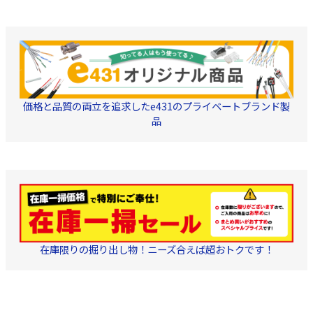
らすことがありますが、
0.8mm径 金メッ
製品の機能や性能には影
響を及ぼしません。
引留
具・引留金具
価格と品質の両立を追求したe431のプライベートブランド製
品
在庫限りの掘り出し物！ニーズ合えば超おトクです！