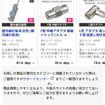
障サービス
****************
日より10日以内の
可能です! ・使用上の問題
がある ・使い勝手
などなど、ご使用後
記の様な問題があっ
ご購入日より10日
屋外線引留具 灰色 (鋼
F型 中継アダプタ 両端
L形 アダプタ 高
あれば、ご返品可能
芯線引留具)
ジャック (メス-メス
す。 (弊社までの送
ド型 抜差し耐久性が
負担下さい)
J-J) 4K8K対応
UP 【4K8K対応
注文コード
A5921
注文コード
A3225
注文コード
A0940
******************
3,224MHz
型番
SHK-HG2
型番
CFA-JJH
型番
CFA-SLA
引込線を電柱や家屋に架
F型プラグ(オス)を中継す
高シールドL形アダ
設するときに使用しま
るための中継アダプタ(メ
壁面や機器から90
す。 また、架空線路にお
ス-メス)です。 ケーブル
げたい時に使用しま
いて、電柱間より外線を
を延長する場合、ケーブ
ケーブルの出っ張り
47
35
74
円（税込）～
円（税込）～
円（税
建造物に引込む際に 使用
ルに接続されているF型接
えるのに便利な商品
するものです。 材質:硬鋼
栓を このアダプタの両側
す。 差すだけで接続が可
線(溶融亜鉛メッキ) PVC
に接続して延長します。
能なF型差込プラグ 
お探しの商品が適切なカテゴリーに掲載されていなかった際は、
サイズ:長さ136mm
製品
特徴 ・抜差しによる耐久
性の高い内バネ式を
の金属部分に白錆が発生
性の強い内部構造 ・対応
し、繰返しの抜き差
ご面倒ですが
サポートセンター
までご一報頂けますでしょう
している場合、お客様に
周波数 10～3,224MHz ・
強い構造です。 ネジ切り
か。
ご心配いただくことなく
VSWR 1.3以下
されていない旧タイ
商品検索しやすくなるよう、今後のサイトの改善に役立ててまい
お使いいただけます。 白
型ジャック機器にも
錆は、一般的に金属表面
が可能です。 ・対応周波
りますので、ぜひご理解とご協力を頂きますようお願い申し上げ
に空気中の水分や酸素と
数 10～3,224MHz(
ます。
反応して生じるものであ
対応) ・VSWR 1.8
り、外観上の変化を もた
(@3.2GHz) ・中