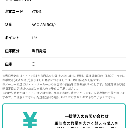
e431オリジナル
注文コード
Y7841
暑さ対策
型番
AGC-ABLR03/4
販売終了品
ポイント
1%
在庫区分
当日発送
在庫
○
※当日発送とは・・・e431から商品をお届けいたします。原則、弊社営業日の【13:00】までに
お手続き(決済が終了)頂きました商品につきましては、即日発送が可能です。
※メーカー直送とは・・・メーカーからお客様へ商品を直接お届けいたします。配送方法及び配
送指定日の選択はいただけませんので予めご了承ください。
※お取り寄せとは・・・ご注文確定後、商品をお取り寄せいたします。入荷次第の出荷となりま
すので、ご注意ください。配送指定日の選択はいただけませんので予めご了承ください。
一括購入のお問い合わせ
単価表の数量を大きく越える購入を