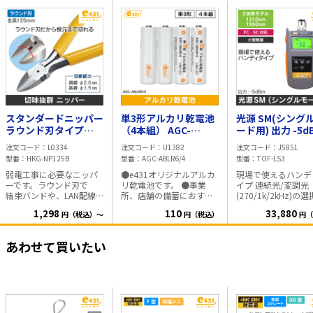
スタンダードニッパー
単3形アルカリ乾電池
光源 SM(シング
ラウンド刃タイプ
（4本組） AGC-
ード用) 出力 -5d
125mm
ABLR6/4
波長:1310 / 155
注文コード
L0334
注文コード
U1382
注文コード
J5851
型番
HKG-NP125B
型番
AGC-ABLR6/4
型番
TOF-LS3
弱電工事に必要なニッパ
●e431オリジナルアルカ
現場で使えるハンデ
ーです。ラウンド刃で
リ乾電池です。 ●事業
イプ 連続光/変調光
結束バンドや、LAN配線
所、店舗の備蓄におすす
(270/1k/2kHz)の
で、根元まで綺麗に切れ
めです。 ■仕様 ・電池の
能 ■主な機能 ファイバー
1,298
110
33,880
円（税込）～
円（税込）
円（
ます。 スプリング付の
種類：アルカリ乾電池 ・
タイプ:SM 波
為、握る開くの繰り返し
タイプ：単3形 ・使用推
長:1310,1550nm 出
動作がラクに行えます。
奨期限：5年間 ・定格電
力:-5dBm 適合コネ
あわせて買いたい
全長:125mm 切断能力: 銅
圧：1.5V
タ:SC,FC 電源:ア
線 φ2.0mm 鉄線
4×4本 付属品:本体(衝撃
φ1.5mm ※鋼線には使用
保護カバー,SCアダ
しないでください。 質
付), ナイロンケース 
量:80g
ネクタ用アダプタ,
証明書 保証期間:1年間保
証 **************安心保