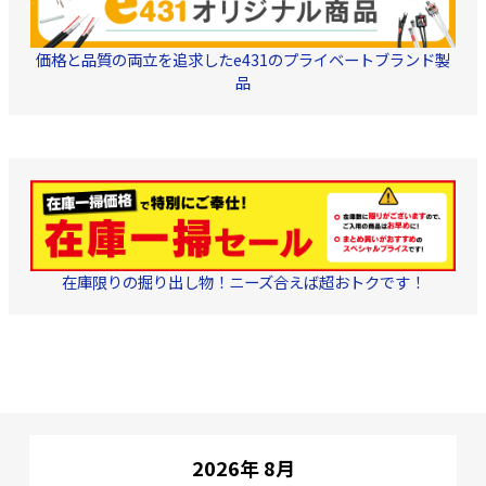
を内側にし、1／2ラップ
理およびズレ防止。 
捲いてください。※伸ば
さ:0.5mm 幅 :20
しすぎないようにご注意
さ:10m
価格と品質の両立を追求したe431のプライベートブランド製
お願いします。 【商品属
性】 ・色：黒 ・厚み：
品
0.5mm ・幅：20mm ・
長さ：10m ・質量：96.5
ｇ ・材質（基材＋粘着
層）：ポリエチレン＋ブ
チルゴム ・粘着力：
19.6N／20mm幅以上 ・
引張強度：2.0Mpa以上 ・
伸び：400以上 ・体積抵
抗率（Ωcm）：1.0×1.0
の15乗以上 ・破壊電圧：
30KV／mm以上 ・環境
性：RoHs指令対応品、ハ
在庫限りの掘り出し物！ニーズ合えば超おトクです！
ロゲンフリー ※数値は特
性値であり保証値ではあ
りません。
2026年 8月