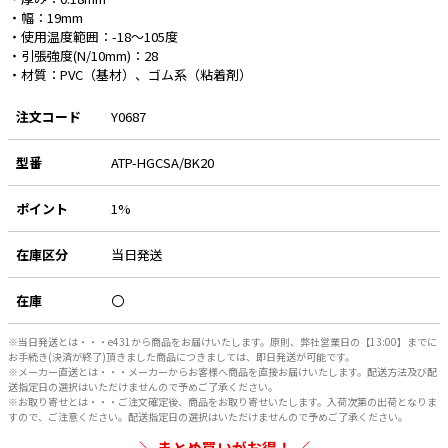
・幅：19mm
・使用温度範囲：-18～105度
e431オリジナル
・引張強度(N/10mm)：28
暑さ対策
・材質：PVC（基材）、ゴム系（粘着剤）
販売終了品
注文コード
Y0687
型番
ATP-HGCSA/BK20
ポイント
1%
在庫区分
当日発送
在庫
〇
※当日発送とは・・・e431から商品をお届けいたします。原則、弊社営業日の【13:00】までに
お手続き(決済が終了)頂きました商品につきましては、即日発送が可能です。
※メーカー直送とは・・・メーカーからお客様へ商品を直接お届けいたします。配送方法及び配
送指定日の選択はいただけませんので予めご了承ください。
※お取り寄せとは・・・ご注文確定後、商品をお取り寄せいたします。入荷次第の出荷となりま
すので、ご注意ください。配送指定日の選択はいただけませんので予めご了承ください。
まとめ買いがお得！