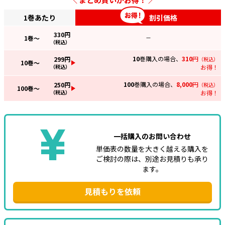
1巻あたり
割引価格
330
円
1
巻～
—
（税込）
10
巻購入の場合、
310
円
299
円
（税込）
10
巻～
（税込）
お得！
100
巻購入の場合、
8,000
円
250
円
（税込）
100
巻～
（税込）
お得！
一括購入のお問い合わせ
単価表の数量を大きく越える購入を
ご検討の際は、別途お見積りも承り
ます。
見積もりを依頼