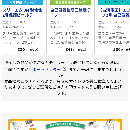
スリーエム 3M 耐候性
自己融着性高圧絶縁テ
【古河電工】エ
2号保護ビニルテープ
ープ
ープ2号 自己融着テー
(2ホゴVテープ) 20m
プ 接続部に最適!
注文コード
A0229
注文コード
D5327
注文コード
A6927
型番
2HOGO-V
型番
AFT-FC/BK10
型番
F-CO-NO.2
スリーエム製造 2号保護
【特徴】 ポリエチレン基
エフコテープ2号
ビニルテープ 耐候性ビ
材にブチルゴムを主成分
電工 自己融着テープ
ニルテープ (2ホゴVテー
とした粘着層を貼り合わ
気機器や電気工事用
プ) 屋外での使用に向い
せた高圧絶縁テープ。優
縁材料として、特に
330
347
530
円（税込）～
円（税込）～
円（税
た、耐候性のビニルテー
れた電気的諸特性、耐水
た融着性、作業性を
プで、 長期間屋外での接
耐湿性、耐オゾン、耐候
し、 絶縁テープと
続部の保護等に向いてい
性、耐化学薬品性、良好
過去30年以上、世
お探しの商品が適切なカテゴリーに掲載されていなかった際は、
ます。 融着テープなどの
な耐寒性、耐老化性、機
で、高く評価されて
ゴムテープの外装に巻い
械的性質が特徴です。低
す。 エフコテープ2号
ご面倒ですが
サポートセンター
までご一報頂けますでしょう
たり、接続部を保護をす
温化でも柔軟性を失うこ
は、非常に剥がれに
か。
る 目的で使用します。 厚
となく、作業性に優れて
い、優れた密着性と
商品検索しやすくなるよう、今後のサイトの改善に役立ててまい
0.2㎜x幅19㎜x長20m ご
います。JCAA D 004準拠
性を持つ 信頼性の
購入単位:10個単位
商品のため安心してご使
己融着性絶縁テープ
りますので、ぜひご理解とご協力を頂きますようお願い申し上げ
用いただけます。 【用
す。 JCAA D 004 適合品
ます。
途】 高圧電力ケーブルお
用途 100V～33kV
よび通信ケーブルの端末
電気絶縁用テープ 高圧電
処理及び接続部や端末部
力ケーブルおよび電
の絶縁、防水処理に。
端末処理 および接
【使用方法】 対象物の表
絶縁処理。 高圧電
面を清掃した後、（テー
ブルおよび電線の絶
プにしわがよらず、対象
損傷部の修理。 絶
物に密着する程度）に軽
カバー、クランプカ
く引っ張りながら接着面
の取付部の防水・絶