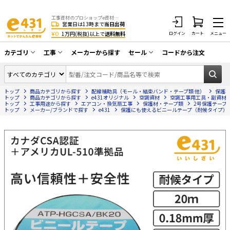
工事資材のプロショップe資材 CATV・アンテナ・防犯・光・LAN・電気・空調工事など
営業日は13時まで
当日出荷
¥0
1万円(税抜)以上で
送料無料
ログイン
カート
メニュー
カテゴリ
工事
メーカーから探す
セール
コードから注文
同軸ケーブル／テレビ用接栓／関連工具
CATV・アンテナ工事
在庫一掃セール
アンテナ・取付金具・ブースター／CATV
トップ
商品カテゴリから探す
配線補助具（モール・結束バンド・テープ類 他）
保護
光工事・FTTH工事
部材類
トップ
商品カテゴリから探す
e431オリジナル
空調資材
空調工事用工具・副資材
トップ
工事用途から探す
エアコン・換気扇工事
保護材・テープ類
2号保護テープ
トップ
配線補助具（モール・結束バンド・テー
メーカー/ブランドで探す
e431
保護にも使えるビニールテープ（耐候タイプ）
エアコン・換気扇工事
プ類 他）
防犯カメラ工事
防犯工事関連
LAN配線工事
HDMIケーブル・周辺機器／RCAケーブル
電話工事
電話線／コネクタ／アダプタ
電気配管工事
光ファイバー・融着接続機関連
EV充電設備工事
LANケーブル・コネクタ・関連資材/機器
照明設置工事
ネットワーク機器