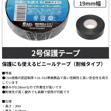
太陽光発電工事
エアコン・換気扇・空調資材
太陽光発電ケーブル・コネクタ・関連資
ホテル・病院向け
材/機器
電源ケーブル／コネクタ／分電盤／ブレ
ーカ
照明・照明器具
電源タップ・延長コード
スイッチ・コンセント（配線器具）
保護にも使えるビニールテープ（耐候タイプ）
PF管/FEP管/CD管/情報線保護管
ボックス・ビニル電線管付属品・引き込
■特長
みカバー
●CSA規格の認証取得＋UL-510準拠商品で高い信頼性と高い安全性を両立
しています
工具関連
●厚みが0.18mmなので作業性が高いです
●耐候性が高く屋外でも長期で使用が可能です
EV充電設備工事関連
■仕様
感染症関連
・長さ：20m
・厚み：0.18mm
その他