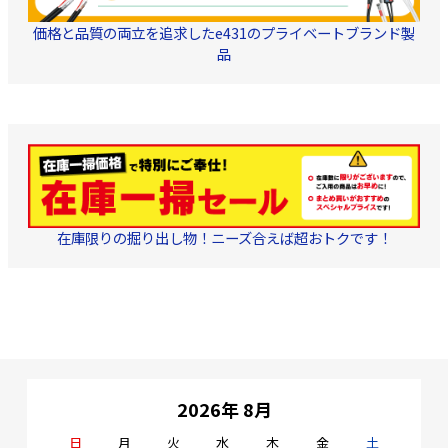
価格と品質の両立を追求したe431のプライベートブランド製
品
在庫限りの掘り出し物！ニーズ合えば超おトクです！
2026年 8月
日
月
火
水
木
金
土