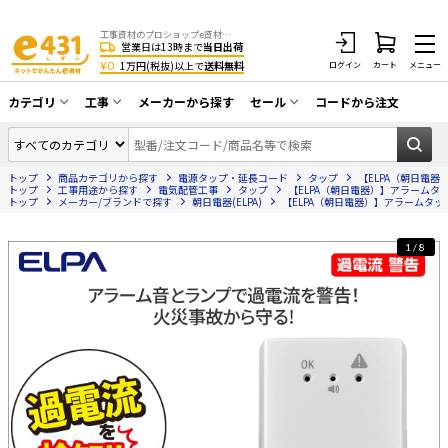
工事資材のプロショップe資材 CATV・アンテナ・防犯・光・LAN・電気・空調工事など
営業日は13時まで
当日出荷
¥0
1万円(税抜)以上で
送料無料
ログイン
カート
メニュー
カテゴリ
工事
メーカーから探す
セール
コードから注文
同軸ケーブル／テレビ用接栓／関連工具
CATV・アンテナ工事
在庫一掃セール
アンテナ・取付金具・ブースター／CATV
トップ
商品カテゴリから探す
電源タップ・延長コード
タップ
【ELPA（朝日電器）
光工事・FTTH工事
部材類
トップ
工事用途から探す
電気配管工事
タップ
【ELPA（朝日電器）】アラームタップ 
トップ
メーカー/ブランドで探す
朝日電器(ELPA)
【ELPA（朝日電器）】アラームタップ 2
配線補助具（モール・結束バンド・テー
エアコン・換気扇工事
プ類 他）
1/8
防犯カメラ工事
防犯工事関連
LAN配線工事
HDMIケーブル・周辺機器／RCAケーブル
電話工事
電話線／コネクタ／アダプタ
電気配管工事
光ファイバー・融着接続機関連
EV充電設備工事
LANケーブル・コネクタ・関連資材/機器
照明設置工事
ネットワーク機器