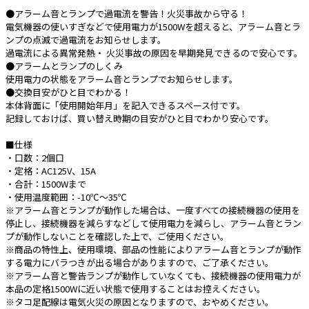
●アラーム音とランプで過電流を警告！火災事故から守る！
e431オリジナル
電気機器の使いすぎなどで使用電力が1500Wを超えると、アラーム音とラ
ンプの点滅で過電流をお知らせします。
暑さ対策
過電流による異常発熱・ 火災事故の原因を早期発見できるので安心です。
●アラームとランプのしくみ
販売終了品
使用電力の状態をアラーム音とランプでお知らせします。
●交換目安がひと目でわかる！
本体背面に「使用開始年月」を記入できるスペース付です。
記録しておけば、買い替え時期の目安がひと目でわかり安心です。
■仕様
・口数：2個口
・定格：AC125V、15A
・合計：1500Wまで
・使用温度範囲：-10℃～35℃
※アラーム音とランプが動作した場合は、一度すべての接続機器の使用を
停止し、接続機器を減らすなどして使用電力を減らし、アラーム音とラン
プが動作しないことを確認した上で、ご使用ください。
※商品の特性上、使用環境、部品の性能によりアラーム音とランプが動作
する電力にバラつきが出る場合がありますので、ご了承ください。
※アラーム音と警告ランプが動作していなくても、接続機器の使用電力が
本品の定格1500Wに近い状態で使用することはお控えください。
※タコ足配線は電気火災の原因となりますので、おやめください。