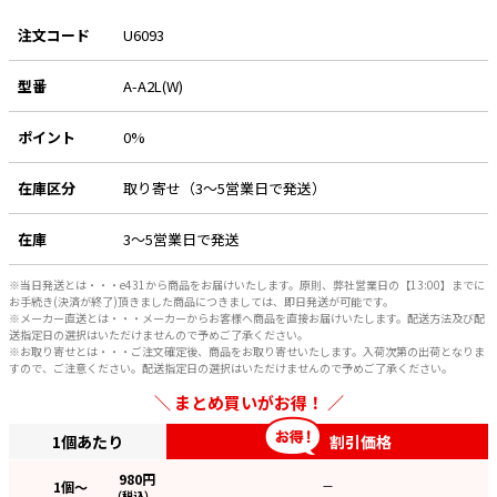
注文コード
U6093
型番
A-A2L(W)
ポイント
0%
在庫区分
取り寄せ（3～5営業日で発送）
在庫
3～5営業日で発送
※当日発送とは・・・e431から商品をお届けいたします。原則、弊社営業日の【13:00】までに
お手続き(決済が終了)頂きました商品につきましては、即日発送が可能です。
※メーカー直送とは・・・メーカーからお客様へ商品を直接お届けいたします。配送方法及び配
送指定日の選択はいただけませんので予めご了承ください。
※お取り寄せとは・・・ご注文確定後、商品をお取り寄せいたします。入荷次第の出荷となりま
すので、ご注意ください。配送指定日の選択はいただけませんので予めご了承ください。
まとめ買いがお得！
1個あたり
割引価格
980
円
1
個～
—
（税込）