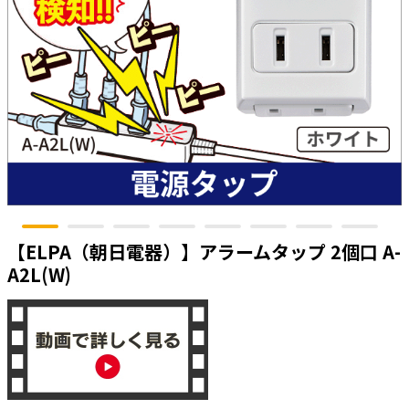
太陽光発電工事
エアコン・換気扇・空調資材
太陽光発電ケーブル・コネクタ・関連資
ホテル・病院向け
材/機器
電源ケーブル／コネクタ／分電盤／ブレ
ーカ
照明・照明器具
電源タップ・延長コード
スイッチ・コンセント（配線器具）
PF管/FEP管/CD管/情報線保護管
【ELPA（朝日電器）】アラームタップ 2個口 A-
ボックス・ビニル電線管付属品・引き込
A2L(W)
みカバー
工具関連
EV充電設備工事関連
感染症関連
その他