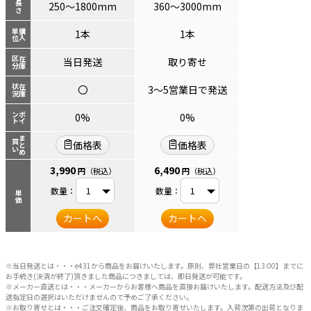
長さ
250～1800mm
360～3000mm
単位
購入
1本
1本
区分
在庫
当日発送
取り寄せ
状況
在庫
〇
3～5営業日で発送
ント
ポイ
0%
0%
まとめ
買い
価格表
価格表
3,990
6,490
円
（税込）
円
（税込）
数量：
数量：
単価
カートへ
カートへ
※当日発送とは・・・e431から商品をお届けいたします。原則、弊社営業日の【13:00】までに
お手続き(決済が終了)頂きました商品につきましては、即日発送が可能です。
※メーカー直送とは・・・メーカーからお客様へ商品を直接お届けいたします。配送方法及び配
送指定日の選択はいただけませんので予めご了承ください。
※お取り寄せとは・・・ご注文確定後、商品をお取り寄せいたします。入荷次第の出荷となりま