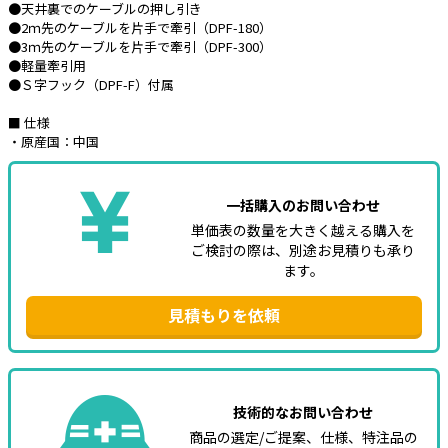
●天井裏でのケーブルの押し引き
●2ｍ先のケーブルを片手で牽引（DPF-180）
e431オリジナル
●3ｍ先のケーブルを片手で牽引（DPF-300）
●軽量牽引用
暑さ対策
●Ｓ字フック（DPF-F）付属
販売終了品
■ 仕様
・原産国：中国
一括購入のお問い合わせ
単価表の数量を大きく越える購入を
ご検討の際は、別途お見積りも承り
ます。
見積もりを依頼
技術的なお問い合わせ
商品の選定/ご提案、仕様、特注品の