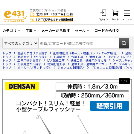
工事資材のプロショップe資材 CATV・アンテナ・防犯・光・LAN・電気・空調工事など
営業日は13時まで
当日出荷
¥0
1万円(税抜)以上で
送料無料
ログイン
カート
メニュー
カテゴリ
工事
メーカーから探す
セール
コードから注文
同軸ケーブル／テレビ用接栓／関連工具
CATV・アンテナ工事
在庫一掃セール
アンテナ・取付金具・ブースター／CATV
トップ
商品カテゴリから探す
配線補助具（モール・結束バンド・テープ類 他）
通線
光工事・FTTH工事
部材類
トップ
商品カテゴリから探す
工具関連
作業工具
通線工具
【ジェフコム DENS
トップ
工事用途から探す
LAN配線工事
通線工具・通線用ケミカル
ケーブルキャッ
トップ
配線補助具（モール・結束バンド・テー
工事用途から探す
電気配管工事
通線工具・通線用ケミカル
ケーブルキャッ
エアコン・換気扇工事
トップ
メーカー/ブランドで探す
ジェフコム DENSAN
【ジェフコム DENSAN】ポケット
プ類 他）
防犯カメラ工事
防犯工事関連
1/5
LAN配線工事
HDMIケーブル・周辺機器／RCAケーブル
電話工事
電話線／コネクタ／アダプタ
電気配管工事
光ファイバー・融着接続機関連
EV充電設備工事
LANケーブル・コネクタ・関連資材/機器
照明設置工事
ネットワーク機器