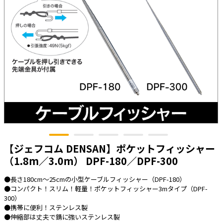
太陽光発電工事
エアコン・換気扇・空調資材
太陽光発電ケーブル・コネクタ・関連資
ホテル・病院向け
材/機器
電源ケーブル／コネクタ／分電盤／ブレ
ーカ
照明・照明器具
電源タップ・延長コード
スイッチ・コンセント（配線器具）
PF管/FEP管/CD管/情報線保護管
ボックス・ビニル電線管付属品・引き込
【ジェフコム DENSAN】ポケットフィッシャー
みカバー
（1.8m／3.0m） DPF-180／DPF-300
工具関連
●長さ180cm～25cmの小型ケーブルフィッシャー（DPF-180）
EV充電設備工事関連
●コンパクト！スリム！軽量！ポケットフィッシャー3mタイプ（DPF-
300）
感染症関連
●携帯に便利！ステンレス製
●伸縮部は丈夫で錆に強いステンレス製
その他