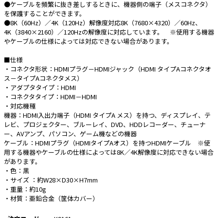
●ケーブルを頻繁に抜き差しするときに、機器側の端子（メスコネクタ）
を保護することができます。
e431オリジナル
●8K（60Hz）／4K（120Hz）解像度対応8K（7680×4320）／60Hz、
4K（3840×2160）／120Hzの解像度に対応しています。 ※使用する機器
暑さ対策
やケーブルの仕様によっては対応できない場合があります。
販売終了品
■仕様
・コネクタ形状：HDMIプラグ－HDMIジャック（HDMI タイプAコネクタオ
ス－タイプAコネクタメス）
・アダプタタイプ：HDMI
・コネクタタイプ：HDMI－HDMI
・対応機種
機器：HDMI入出力端子（HDMI タイプA メス）を持つ、ディスプレイ、テ
レビ、プロジェクター、ブルーレイ、DVD、HDDレコーダー、チューナ
ー、AVアンプ、パソコン、ゲーム機などの機器
ケーブル：HDMIプラグ（HDMIタイプAオス）を持つHDMIケーブル ※使
用する機器やケーブルの仕様によっては8K／4K解像度に対応できない場合
があります。
・色：黒
・サイズ ：約W28×D30×H7mm
・重量：約10g
・材質：亜鉛合金（筐体カバー）