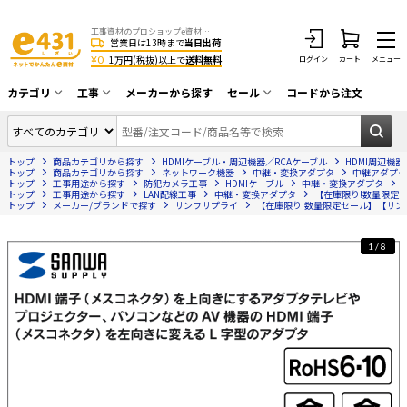
工事資材のプロショップe資材 CATV・アンテナ・防犯・光・LAN・電気・空調工事など
営業日は13時まで
当日出荷
¥0
1万円(税抜)以上で
送料無料
ログイン
カート
メニュー
カテゴリ
工事
メーカーから探す
セール
コードから注文
同軸ケーブル／テレビ用接栓／関連工具
CATV・アンテナ工事
在庫一掃セール
アンテナ・取付金具・ブースター／CATV
トップ
商品カテゴリから探す
HDMIケーブル・周辺機器／RCAケーブル
HDMI周辺機器
光工事・FTTH工事
部材類
トップ
商品カテゴリから探す
ネットワーク機器
中継・変換アダプタ
中継アダプタ
トップ
工事用途から探す
防犯カメラ工事
HDMIケーブル
中継・変換アダプタ
トップ
配線補助具（モール・結束バンド・テー
工事用途から探す
LAN配線工事
中継・変換アダプタ
【在庫限り!数量限定セー
エアコン・換気扇工事
トップ
メーカー/ブランドで探す
サンワサプライ
【在庫限り!数量限定セール】【サンワサプ
プ類 他）
防犯カメラ工事
防犯工事関連
1/8
LAN配線工事
HDMIケーブル・周辺機器／RCAケーブル
電話工事
電話線／コネクタ／アダプタ
電気配管工事
光ファイバー・融着接続機関連
EV充電設備工事
LANケーブル・コネクタ・関連資材/機器
照明設置工事
ネットワーク機器