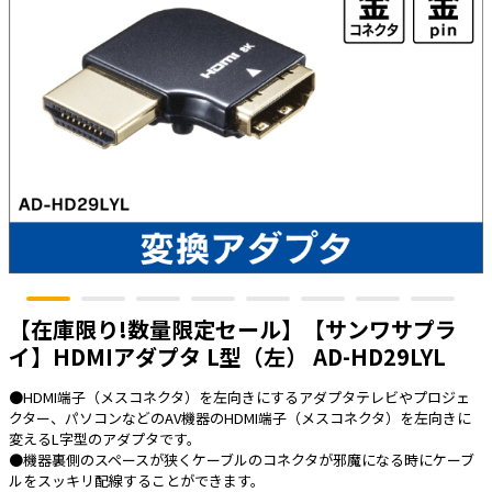
太陽光発電工事
エアコン・換気扇・空調資材
太陽光発電ケーブル・コネクタ・関連資
ホテル・病院向け
材/機器
電源ケーブル／コネクタ／分電盤／ブレ
ーカ
照明・照明器具
電源タップ・延長コード
スイッチ・コンセント（配線器具）
PF管/FEP管/CD管/情報線保護管
ボックス・ビニル電線管付属品・引き込
【在庫限り!数量限定セール】【サンワサプラ
みカバー
イ】HDMIアダプタ L型（左） AD-HD29LYL
工具関連
●HDMI端子（メスコネクタ）を左向きにするアダプタテレビやプロジェ
EV充電設備工事関連
クター、パソコンなどのAV機器のHDMI端子（メスコネクタ）を左向きに
変えるL字型のアダプタです。
感染症関連
●機器裏側のスペースが狭くケーブルのコネクタが邪魔になる時にケーブ
ルをスッキリ配線することができます。
その他