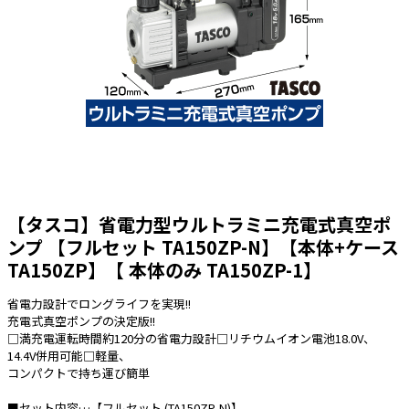
太陽光発電工事
エアコン・換気扇・空調資材
太陽光発電ケーブル・コネクタ・関連資
ホテル・病院向け
材/機器
電源ケーブル／コネクタ／分電盤／ブレ
ーカ
照明・照明器具
電源タップ・延長コード
スイッチ・コンセント（配線器具）
【タスコ】省電力型ウルトラミニ充電式真空ポ
PF管/FEP管/CD管/情報線保護管
ンプ 【フルセット TA150ZP-N】【本体+ケース
TA150ZP】【 本体のみ TA150ZP-1】
ボックス・ビニル電線管付属品・引き込
みカバー
省電力設計でロングライフを実現!!
工具関連
充電式真空ポンプの決定版!!
□満充電運転時間約120分の省電力設計□リチウムイオン電池18.0V、
EV充電設備工事関連
14.4V併用可能□軽量、
コンパクトで持ち運び簡単
感染症関連
■セット内容…【フルセット (TA150ZP-N)】
その他