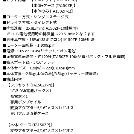
【本体+ケース (TA150ZP)】
【本体のみ (TA150ZP-1)】
e431オリジナル
■ローター方式…シングルステージ式
暑さ対策
■ドライブ方式…ダイレクト式
■排気速度…25.8L/min(TA150ZP-10使用時)
販売終了品
※14.4V電池使用時の排気量は20.6L/minとなります
■到達真空度…18Pa(135ミクロン)※150ZP-10使用時
■モーター回転数…1,900r.p.m.
■電源…18V or 14.4V(リチウムイオン電池)
■満充電運転時間…約120分(TA150ZP-10新品電池パック・フル充電時)
■吸入ポート径…5/16″フレア
■本体サイズ…120(W)×220(D)165(H)mm
■本体質量…2.8kg(本体のみ)/3.5kg(バッテリー装着時)
■構成内容
【フルセット (TA150ZP-N)】
18V5.0Ah電池パック×1
充電器×1
専用ポンプオイル
変換アダプター5/16″メス×1/4″オス
専用アルミ収納ケース
【本体+ケース (TA150ZP)】
変換アダプター5/16″メス×1/4″オス