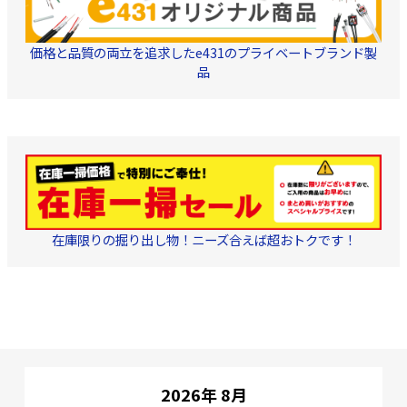
or 14.4V(リチウムイオン
電池) ■満充電運転時間…
約120分(TA150ZP-10新
品電池パック・フル充電
価格と品質の両立を追求したe431のプライベートブランド製
時) ■吸入ポート径…
品
5/16″フレア ■本体サイ
ズ…
120(W)×220(D)165(H)mm
■本体質量…2.8kg(本体
のみ)/3.5kg(バッテリー装
着時) ■構成内容 【フ
ルセット (TA150ZP-N)】
18V5.0Ah電池パック
×1 充電器×1
専用ポンプオイル 変
換アダプター5/16″メス
×1/4″オス 専用アル
ミ収納ケース 【本体
在庫限りの掘り出し物！ニーズ合えば超おトクです！
+ケース (TA150ZP)】
変換アダプター5/16″
メス×1/4″オス 専用
ポンプオイル 専用ア
ルミ収納ケース 【本
体のみ (TA150ZP-1)】
変換アダプター5/16″
メス×1/4″オス 専用
ポンプオイル セット内容
を上記から選択してご注
文ください。
2026年 8月