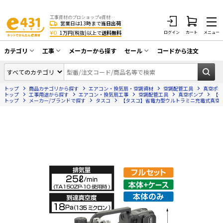
工事資材のプロショップe資材 CATV・アンテナ・防犯・光・LAN・電気・空調工事など
営業日は13時まで
当日出荷
¥0
1万円(税抜)以上で
送料無料
ログイン
カート
メニュー
カテゴリ
工事
メーカーから探す
セール
コードから注文
同軸ケーブル／テレビ用接栓／関連工具
CATV・アンテナ工事
在庫一掃セール
アンテナ・取付金具・ブースター／CATV
トップ
商品カテゴリから探す
エアコン・換気扇・空調資材
空調配管工具
真空ポン
光工事・FTTH工事
部材類
トップ
工事用途から探す
エアコン・換気扇工事
空調配管工具
真空ポンプ
【タ
トップ
メーカー/ブランドで探す
タスコ
【タスコ】省電力型ウルトラミニ充電式真空ポン
配線補助具（モール・結束バンド・テー
エアコン・換気扇工事
プ類 他）
防犯カメラ工事
防犯工事関連
LAN配線工事
HDMIケーブル・周辺機器／RCAケーブル
電話工事
電話線／コネクタ／アダプタ
電気配管工事
光ファイバー・融着接続機関連
EV充電設備工事
LANケーブル・コネクタ・関連資材/機器
照明設置工事
ネットワーク機器