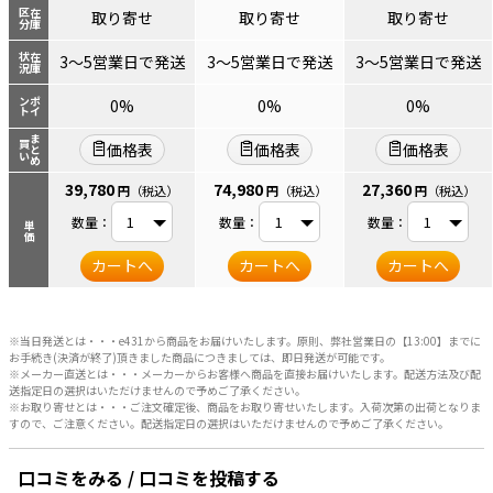
区分
在庫
取り寄せ
取り寄せ
取り寄せ
状況
在庫
3～5営業日で発送
3～5営業日で発送
3～5営業日で発送
ント
ポイ
0%
0%
0%
まとめ
買い
価格表
価格表
価格表
39,780
74,980
27,360
円
（税込）
円
（税込）
円
（税込）
数量：
数量：
数量：
単価
カートへ
カートへ
カートへ
※当日発送とは・・・e431から商品をお届けいたします。原則、弊社営業日の【13:00】までに
お手続き(決済が終了)頂きました商品につきましては、即日発送が可能です。
※メーカー直送とは・・・メーカーからお客様へ商品を直接お届けいたします。配送方法及び配
送指定日の選択はいただけませんので予めご了承ください。
※お取り寄せとは・・・ご注文確定後、商品をお取り寄せいたします。入荷次第の出荷となりま
すので、ご注意ください。配送指定日の選択はいただけませんので予めご了承ください。
口コミをみる / 口コミを投稿する