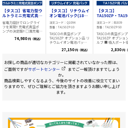
【タスコ】省電力型ウ
【タスコ】リチウムイ
【タスコ】
ルトラミニ充電式真空
オン電池パック(18V
TA150ZP・TA15
ポンプ【フルセット
5.0Ah) TA150ZP-10
用バルブ TA150Z
省電力設計でロングライ
注文コード
Q1094
注文コード
B1839
TA150ZP-N】
50
フを実現!! 充電式真空ポ
型番
TA150ZP-10
型番
TA150ZP-50
ンプの決定版!! □満充電
TASCOの真空ポンプ
TASCOの真空ポンプ
運転時間約120分の省電
TA150ZP オプション品 リ
TA150ZP オプショ
74,980
円（税込）
力設計□リチウムイオン
チウムイオン電池パック
ルブ ■ 吸入ポート径…
電池18.0V、14.4V併用可
■ 電圧…18V ■ 容量…
5/16″フレア ■ ポ
能□軽量、 コンパクトで
27,150
2,830
円（税込）
円（
5.0Ah ■ 質量…710g ■
取付ネジ…R1/4″※
持ち運び簡単 ■セット内
充電時間…80%充電完了
逆流防止弁は、本体
容…【フルセット
(実用充電完了)時間:約40
ついており、バルブ
(TA150ZP-N)】
お探しの商品が適切なカテゴリーに掲載されていなかった際は、
分 100%充電完了(満充
ついておりません。
【本体+ケ
電完了)時間:約60分
ご面倒ですが
サポートセンター
までご一報頂けますでしょう
ース (TA150ZP)】
【本体の
か。
み (TA150ZP-1)】 ■ロー
商品検索しやすくなるよう、今後のサイトの改善に役立ててまい
ター方式…シングルステ
りますので、ぜひご理解とご協力を頂きますようお願い申し上げ
ージ式 ■ドライブ方式…
ダイレクト式 ■排気速
ます。
度…25.8L/min(TA150ZP-
10使用時) ※14.4V電池
使用時の排気量は
20.6L/minとなります ■
到達真空度…18Pa(135ミ
クロン)※150ZP-10使用
時 ■モーター回転数…
1,900r.p.m. ■電源…18V