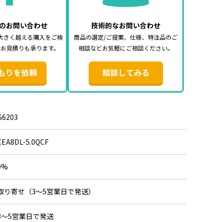
のお問い合わせ
技術的なお問い合わせ
大きく越える購入をご検
商品の選定/ご提案、仕様、特注品のご
途お見積りも承ります。
相談などお気軽にご相談ください。
もりを依頼
相談してみる
G6203
CEA8DL-5.0QCF
0%
取り寄せ（3～5営業日で発送）
3～5営業日で発送