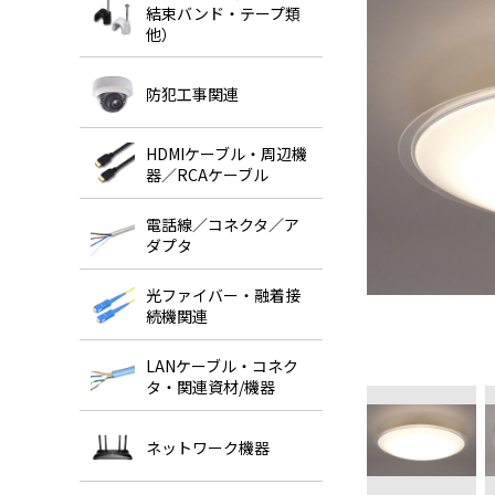
結束バンド・テープ類
他）
防犯工事関連
HDMIケーブル・周辺機
器／RCAケーブル
電話線／コネクタ／ア
ダプタ
光ファイバー・融着接
続機関連
LANケーブル・コネク
タ・関連資材/機器
ネットワーク機器