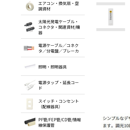
エアコン・換気扇・空
調資材
太陽光発電ケーブル・
コネクタ・関連資材/機
器
電源ケーブル／コネク
タ／分電盤／ブレーカ
照明・照明器具
電源タップ・延長コー
ド
スイッチ・コンセント
（配線器具）
PF管/FEP管/CD管/情報
線保護管