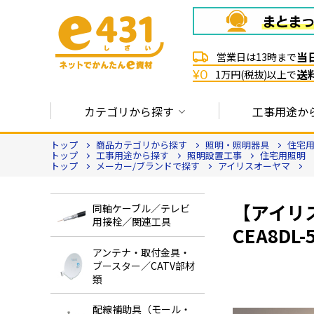
当
営業日は13時まで
送
¥0
1万円(税抜)以上で
カテゴリから探す
工事用途か
トップ
商品カテゴリから探す
照明・照明器具
住宅
トップ
工事用途から探す
照明設置工事
住宅用照明
トップ
メーカー/ブランドで探す
アイリスオーヤマ
【アイリ
同軸ケーブル／テレビ
用接栓／関連工具
CEA8DL-
アンテナ・取付金具・
ブースター／CATV部材
類
配線補助具（モール・