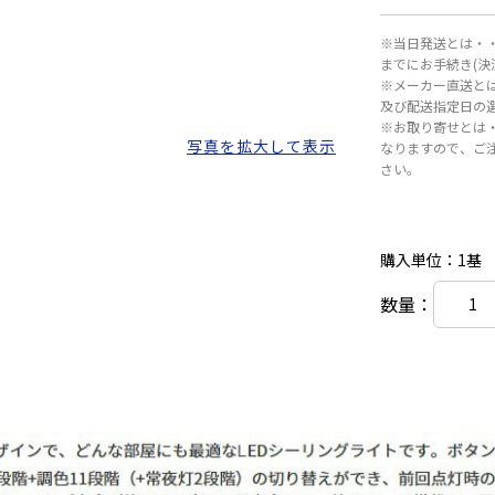
※当日発送とは・・
までにお手続き(
※メーカー直送と
及び配送指定日の
※お取り寄せとは
写真を拡大して表示
なりますので、ご
さい。
購入単位：1基
数量：