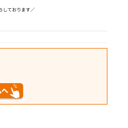
ちしております／
。