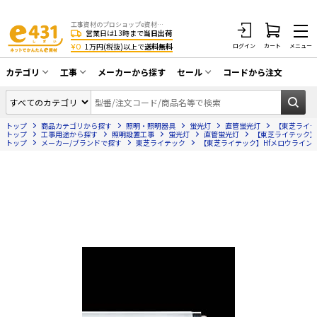
工事資材のプロショップe資材 CATV・アンテナ・防犯・光・LAN・電気・空調工事など
営業日は13時まで
当日出荷
¥0
1万円(税抜)以上で
送料無料
ログイン
カート
メニュー
カテゴリ
工事
メーカーから探す
セール
コードから注文
同軸ケーブル／テレビ用接栓／関連工具
CATV・アンテナ工事
在庫一掃セール
アンテナ・取付金具・ブースター／CATV
トップ
商品カテゴリから探す
照明・照明器具
蛍光灯
直管蛍光灯
【東芝ライテッ
光工事・FTTH工事
部材類
トップ
工事用途から探す
照明設置工事
蛍光灯
直管蛍光灯
【東芝ライテック】Hf
トップ
メーカー/ブランドで探す
東芝ライテック
【東芝ライテック】Hfメロウライン 蛍光ラ
配線補助具（モール・結束バンド・テー
エアコン・換気扇工事
プ類 他）
防犯カメラ工事
防犯工事関連
LAN配線工事
HDMIケーブル・周辺機器／RCAケーブル
電話工事
電話線／コネクタ／アダプタ
電気配管工事
光ファイバー・融着接続機関連
EV充電設備工事
LANケーブル・コネクタ・関連資材/機器
照明設置工事
ネットワーク機器