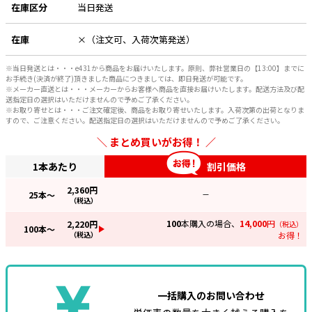
在庫区分
当日発送
e431オリジナル
在庫
×（注文可、入荷次第発送）
暑さ対策
※当日発送とは・・・e431から商品をお届けいたします。原則、弊社営業日の【13:00】までに
販売終了品
お手続き(決済が終了)頂きました商品につきましては、即日発送が可能です。
※メーカー直送とは・・・メーカーからお客様へ商品を直接お届けいたします。配送方法及び配
送指定日の選択はいただけませんので予めご了承ください。
※お取り寄せとは・・・ご注文確定後、商品をお取り寄せいたします。入荷次第の出荷となりま
すので、ご注意ください。配送指定日の選択はいただけませんので予めご了承ください。
まとめ買いがお得！
1本あたり
割引価格
2,360
円
25
本～
—
（税込）
100
本購入の場合、
14,000
円
2,220
円
（税込）
100
本～
（税込）
お得！
一括購入のお問い合わせ