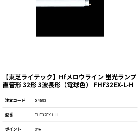
太陽光発電工事
エアコン・換気扇・空調資材
太陽光発電ケーブル・コネクタ・関連資
ホテル・病院向け
材/機器
電源ケーブル／コネクタ／分電盤／ブレ
ーカ
照明・照明器具
電源タップ・延長コード
スイッチ・コンセント（配線器具）
【東芝ライテック】Hfメロウライン 蛍光ランプ
PF管/FEP管/CD管/情報線保護管
直管形 32形 3波長形（電球色） FHF32EX-L-H
ボックス・ビニル電線管付属品・引き込
みカバー
注文コード
G4693
工具関連
型番
FHF32EX-L-H
EV充電設備工事関連
感染症関連
ポイント
0%
その他