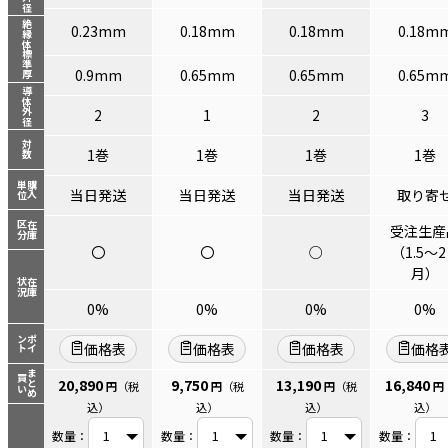
絶縁体標準厚
0.23mm
0.18mm
0.18mm
0.18m
0.9mm
0.65mm
0.65mm
0.65m
導体外径
2
1
2
3
対数
1巻
1巻
1巻
1巻
単位
購入
当日発送
当日発送
当日発送
取り寄
区分
在庫
受注生産
〇
〇
○
（1.5～
月）
状況
在庫
0%
0%
0%
0%
ント
ポイ
価格表
価格表
価格表
価格
まとめ
買い
20,890
9,750
13,190
16,840
円
（税
円
（税
円
（税
円
込）
込）
込）
込）
数量：
数量：
数量：
数量：