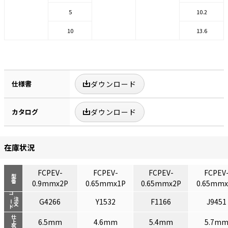
5
10.2
10
13.6
仕様書
ダウンロード
カタログ
ダウンロード
在庫状況
FCPEV-
FCPEV-
FCPEV-
FCPEV
型番
0.9mmx2P
0.65mmx1P
0.65mmx2P
0.65mmx
コード
注文
G4266
Y1532
F1166
J9451
仕上外径
6.5mm
4.6mm
5.4mm
5.7m