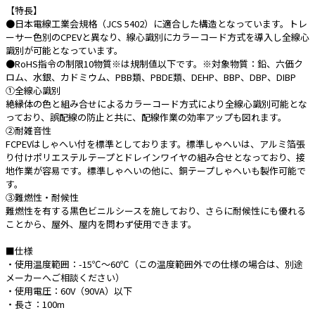
【特長】
●日本電線工業会規格（JCS 5402）に適合した構造となっています。トレ
e431オリジナル
ーサー色別のCPEVと異なり、線心識別にカラーコード方式を導入し全線心
識別が可能となっています。
暑さ対策
●RoHS指令の制限10物質※は規制値以下です。※対象物質：鉛、六価ク
ロム、水銀、カドミウム、PBB類、PBDE類、DEHP、BBP、DBP、DIBP
販売終了品
①全線心識別
絶縁体の色と組み合せによるカラーコード方式により全線心識別可能とな
っており、誤配線の防止と共に、配線作業の効率アップも図れます。
②耐雑音性
FCPEVはしゃへい付を標準としております。標準しゃへいは、アルミ箔張
り付けポリエステルテープとドレインワイヤの組み合せとなっており、接
地作業が容易です。標準しゃへいの他に、銅テープしゃへいも製作可能で
す。
③難燃性・耐候性
難燃性を有する黒色ビニルシースを施しており、さらに耐候性にも優れる
ことから、屋外、屋内を問わず使用できます。
■仕様
・使用温度範囲：-15℃～60℃（この温度範囲外での仕様の場合は、別途
メーカーへご相談ください）
・使用電圧：60V（90VA）以下
・長さ：100m