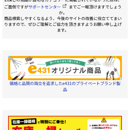
単位で別途お見積とさせ
ご面倒ですが
サポートセンター
までご一報頂けますでしょう
ていただきますので、
詳
か。
しくはお問い合わせくだ
商品検索しやすくなるよう、今後のサイトの改善に役立ててまい
さい
【特長】 ●日本
電線工業会規格（JCS
りますので、ぜひご理解とご協力を頂きますようお願い申し上げ
5402）に適合した構造と
ます。
なっています。トレーサ
ー色別のCPEVと異なり、
線心識別にカラーコード
方式を導入し全線心識別
が可能となっています。
●RoHS指令の制限10物
質※は規制値以下です。
※対象物質：鉛、六価ク
ロム、水銀、カドミウ
ム、PBB類、PBDE類、
DEHP、BBP、DBP、
DIBP ①全線心識別 絶縁
価格と品質の両立を追求したe431のプライベートブランド製
体の色と組み合せによる
品
カラーコード方式により
全線心識別可能となって
おり、誤配線の防止と共
に、配線作業の効率アッ
プも図れます。 ②耐雑音
性 FCPEVはしゃへい付を
標準としております。標
準しゃへいは、アルミ箔
張り付けポリエステルテ
ープとドレインワイヤの