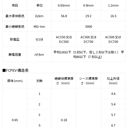
項目
単位
0.65mm
0.9mm
1.2mm
最大導体抵抗
Ω/km
56.8
29.2
16.5
最小絶縁抵抗
MΩ･km
5000
AC350 又は
AC500 又は
AC500 又は
耐電圧
V/1分
DC500
DC700
DC700
平均100以下（5 対以下、但し 2 対以下は除く） 平
静電容量
nF/km
均80以下（7 対以上）
■FCPEV 構造表
絶縁体標準厚
シース標準厚
仕上外径
導体 (mm)
対数
さ（mm）
さ（mm）
（mm）
1
4.6
2
5.4
3
5.7
0.65
0.18
5
6.7