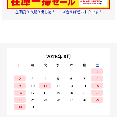
組み合せとなっており、
接地作業が容易です。標
準しゃへいの他に、銅テ
在庫限りの掘り出し物！ニーズ合えば超おトクです！
ープしゃへいも製作可能
です。 ③難燃性・耐候性
難燃性を有する黒色ビニ
ルシースを施しており、
さらに耐候性にも優れる
ことから、屋外、屋内を
問わず使用できます。 ■
仕様 ・使用温度範
囲：-15℃～60℃（この温
度範囲外での仕様の場合
は、別途メーカーへご相
2026年 8月
談ください） ・使用電
圧：60V（90VA）以下 ・
日
月
火
水
木
金
土
長さ：100m
1
2
3
4
5
6
7
8
9
10
11
12
13
14
15
16
17
18
19
20
21
22
23
24
25
26
27
28
29
30
31