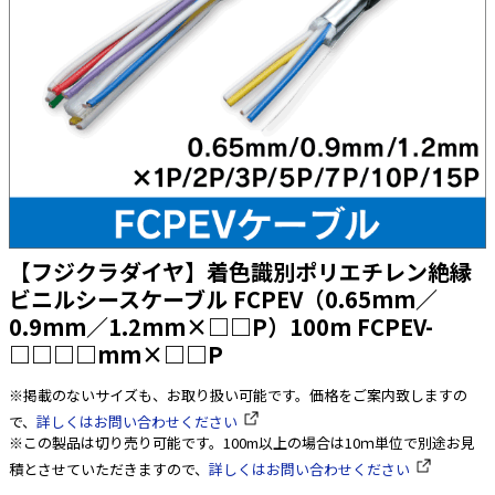
太陽光発電工事
エアコン・換気扇・空調資材
太陽光発電ケーブル・コネクタ・関連資
ホテル・病院向け
材/機器
電源ケーブル／コネクタ／分電盤／ブレ
ーカ
照明・照明器具
電源タップ・延長コード
スイッチ・コンセント（配線器具）
【フジクラダイヤ】着色識別ポリエチレン絶縁
PF管/FEP管/CD管/情報線保護管
ビニルシースケーブル FCPEV（0.65mm／
0.9mm／1.2mm×□□P）100m FCPEV-
ボックス・ビニル電線管付属品・引き込
みカバー
□□□□mm×□□P
工具関連
※掲載のないサイズも、お取り扱い可能です。価格をご案内致しますの
EV充電設備工事関連
で、
詳しくはお問い合わせください
※この製品は切り売り可能です。100m以上の場合は10ｍ単位で別途お見
感染症関連
積とさせていただきますので、
詳しくはお問い合わせください
その他