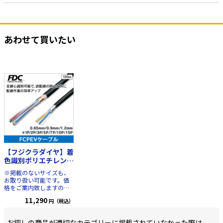
あわせて買いたい
【フジクラダイヤ】着
色識別ポリエチレン絶
縁ビニルシースケーブ
※掲載のないサイズも、
ル
お取り扱い可能です。価
FCPEV（0.9mm×1P）
格をご案内致しますの
100m FCPEV-
で、
詳しくはお問い合わ
11,290
円（税込）
0.9mm×1P
せください
※この製
品は切り売り可能です。
100m以上の場合は10ｍ
お探しの商品が適切なカテゴリーに掲載されていなかった際は、