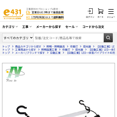
工事資材のプロショップe資材 CATV・アンテナ・防犯・光・LAN・電気・空調工事など
営業日は13時まで
当日出荷
¥0
1万円(税抜)以上で
送料無料
ログイン
カート
メニュー
カテゴリ
工事
メーカーから探す
セール
コードから注文
同軸ケーブル／テレビ用接栓／関連工具
CATV・アンテナ工事
在庫一掃セール
アンテナ・取付金具・ブースター／CATV
トップ
商品カテゴリから探す
照明・照明器具
作業灯
投光器
【日動工業】LED一
光工事・FTTH工事
部材類
トップ
工事用途から探す
照明設置工事
作業灯
投光器
【日動工業】LED一体型パイ
トップ
メーカー/ブランドで探す
日動工業
【日動工業】LED一体型パイプライト40形 23W
配線補助具（モール・結束バンド・テー
エアコン・換気扇工事
プ類 他）
防犯カメラ工事
防犯工事関連
LAN配線工事
HDMIケーブル・周辺機器／RCAケーブル
電話工事
電話線／コネクタ／アダプタ
電気配管工事
光ファイバー・融着接続機関連
EV充電設備工事
LANケーブル・コネクタ・関連資材/機器
照明設置工事
ネットワーク機器