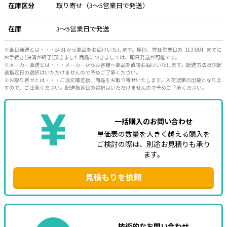
在庫区分
取り寄せ（3～5営業日で発送）
e431オリジナル
在庫
3～5営業日で発送
暑さ対策
※当日発送とは・・・e431から商品をお届けいたします。原則、弊社営業日の【13:00】までに
販売終了品
お手続き(決済が終了)頂きました商品につきましては、即日発送が可能です。
※メーカー直送とは・・・メーカーからお客様へ商品を直接お届けいたします。配送方法及び配
送指定日の選択はいただけませんので予めご了承ください。
※お取り寄せとは・・・ご注文確定後、商品をお取り寄せいたします。入荷次第の出荷となりま
すので、ご注意ください。配送指定日の選択はいただけませんので予めご了承ください。
一括購入のお問い合わせ
単価表の数量を大きく越える購入を
ご検討の際は、別途お見積りも承り
ます。
見積もりを依頼
技術的なお問い合わせ