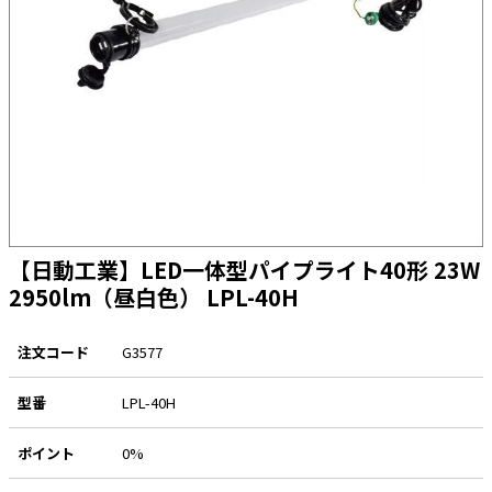
太陽光発電工事
エアコン・換気扇・空調資材
太陽光発電ケーブル・コネクタ・関連資
ホテル・病院向け
材/機器
電源ケーブル／コネクタ／分電盤／ブレ
ーカ
照明・照明器具
電源タップ・延長コード
スイッチ・コンセント（配線器具）
【日動工業】LED一体型パイプライト40形 23W
PF管/FEP管/CD管/情報線保護管
2950lm（昼白色） LPL-40H
ボックス・ビニル電線管付属品・引き込
みカバー
注文コード
G3577
工具関連
型番
LPL-40H
EV充電設備工事関連
感染症関連
ポイント
0%
その他