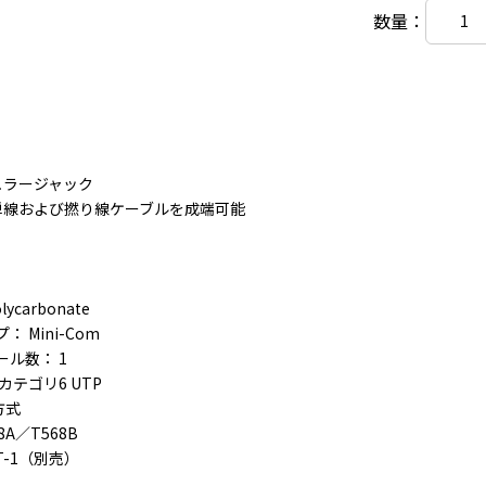
数量：
ュラージャック
の単線および撚り線ケーブルを成端可能
ycarbonate
 Mini-Com
ル数： 1
カテゴリ6 UTP
方式
A／T568B
T-1（別売）