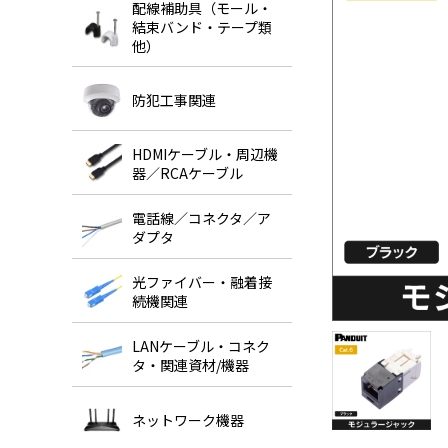
配線補助具（モール・
結束バンド・テープ類
他）
防犯工事関連
HDMIケーブル・周辺機
器／RCAケーブル
電話線／コネクタ／ア
ダプタ
光ファイバー・融着接
続機関連
LANケーブル・コネク
タ・関連資材/機器
ネットワーク機器