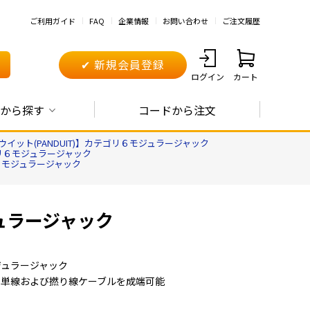
ご利用ガイド
FAQ
企業情報
お問い合わせ
ご注文履歴
✔ 新規会員登録
ログイン
カート
から探す
コードから注文
イット(PANDUIT)】カテゴリ６モジュラージャック
ゴリ６モジュラージャック
リ６モジュラージャック
ジュラージャック
ジュラージャック
6の単線および撚り線ケーブルを成端可能