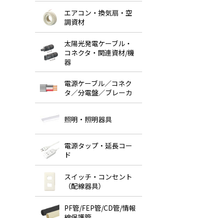
エアコン・換気扇・空
調資材
太陽光発電ケーブル・
コネクタ・関連資材/機
器
電源ケーブル／コネク
タ／分電盤／ブレーカ
照明・照明器具
電源タップ・延長コー
ド
スイッチ・コンセント
（配線器具）
PF管/FEP管/CD管/情報
線保護管