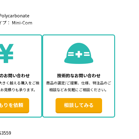
lycarbonate
： Mini-Com
ール数： 1
 カテゴリ6 UTP
G方式
68A／T568B
JT-1（別売）
のお問い合わせ
技術的なお問い合わせ
大きく越える購入をご検
商品の選定/ご提案、仕様、特注品のご
途お見積りも承ります。
相談などお気軽にご相談ください。
もりを依頼
相談してみる
G3559