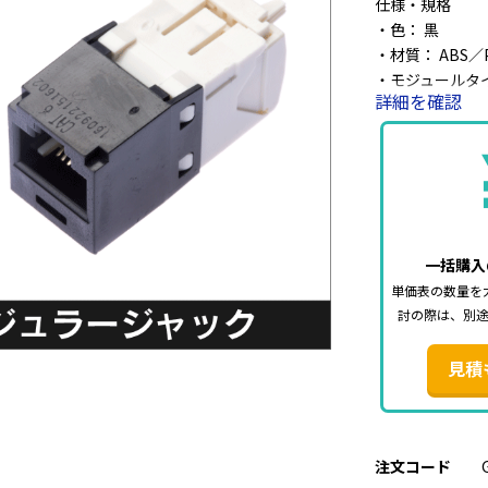
仕様・規格
・色： 黒
・材質： ABS／Po
・モジュールタイプ
詳細を確認
・取付可能モジュ
・ケーブル規格：
・成端方式： T
・結線配列： T5
・補助工具：EG
一括購入
単価表の数量を
討の際は、別
見積
注文コード