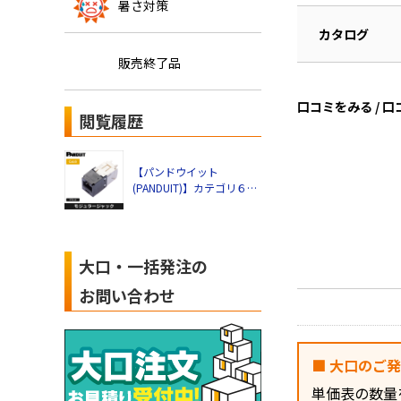
暑さ対策
カタログ
販売終了品
口コミをみる / 
閲覧履歴
【パンドウイット
(PANDUIT)】カテゴリ６モ
ジュラージャック
大口・一括発注の
お問い合わせ
■ 大口のご
単価表の数量