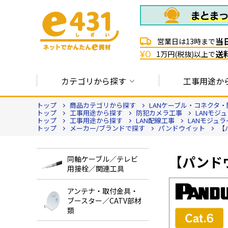
当
営業日は13時まで
送
¥0
1万円(税抜)以上で
カテゴリから探す
工事用途か
トップ
商品カテゴリから探す
LANケーブル・コネクタ・
トップ
工事用途から探す
防犯カメラ工事
LANモジ
トップ
工事用途から探す
LAN配線工事
LANモジュ
トップ
メーカー/ブランドで探す
パンドウイット
【
【パンドウ
同軸ケーブル／テレビ
用接栓／関連工具
アンテナ・取付金具・
ブースター／CATV部材
類