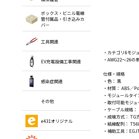
ボックス・ビニル電線
管付属品・引き込みカ
バー
工具関連
・カテゴリ6モジ
・AWG22～26
EV充電設備工事関連
仕様・規格
・色： 黒
感染症関連
・材質： ABS／Pol
・モジュールタイプ：
その他
・取付可能モジュー
・ケーブル規格： 
・成端方式： TG
e431オリジナル
・結線配列： T568
・補助工具：EGJ