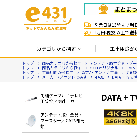
当
営業日は13時まで
送
¥0
1万円(税抜)以上で
カテゴリから探す
工事用途か
トップ
商品カテゴリから探す
アンテナ・取付金具・ブース
トップ
商品カテゴリから探す
e431オリジナル
CAT
トップ
工事用途から探す
CATV・アンテナ工事
分配
トップ
メーカー/ブランドで探す
e431
DATA + TV
DATA +
同軸ケーブル／テレビ
用接栓／関連工具
アンテナ・取付金具・
ブースター／CATV部材
類