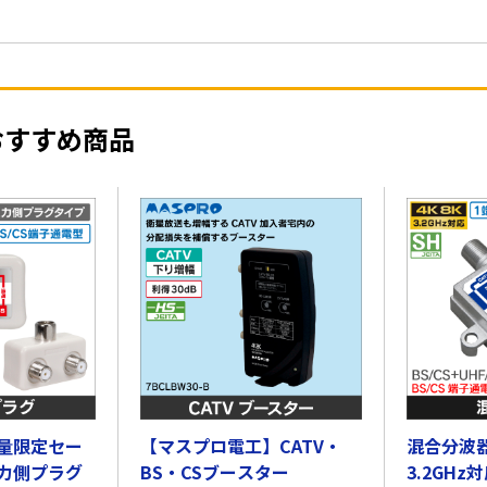
おすすめ商品
量限定セー
【マスプロ電工】CATV・
混合分波器
力側プラグ
BS・CSブースター
3.2GHz