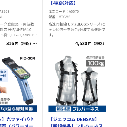
【4K8K対応】
A9208
注文コード
A5570
M
型番
MTGMS
ーク登録品 ・周波数
高速同軸線モデム(ECGシリーズ)と
z対応 VHF/UHF側:10-
テレビ信号を混合/分波する機器で
CS側:1,032-3,224MHz
す。
 BS/CS側(極性なし)
316
4,520
円（税込）～
円（税込）
VHF/UHF 端子
B以下 BS/CS 端子側
 BS/CS 端子側 2.5
2本付
ラ】光ファイバ小
【ジェフコム DENSAN】
照器（パワーメー
【新規格品】フルハーネス