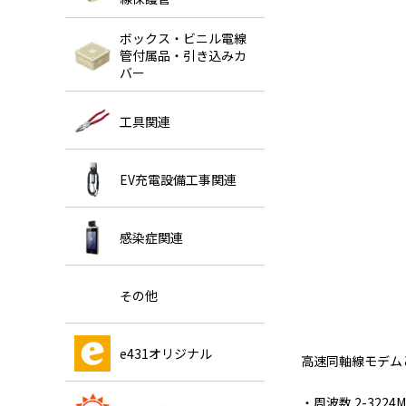
ボックス・ビニル電線
管付属品・引き込みカ
バー
工具関連
EV充電設備工事関連
感染症関連
その他
e431オリジナル
高速同軸線モデム
・周波数 2-3224