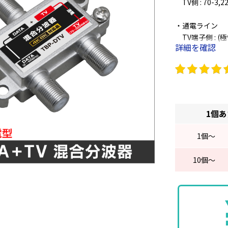
TV側 : 70-3,2
・通電ライン
TV端子側 : (
詳細を確認
・通過損失
DATA 端子側 :
TV 端子側 : 3.
・VSWR
1個
DATA 端子側 
TV 端子側 : 2
1
個～
・包装/PE袋で
10
個～
・固定用取付ビ