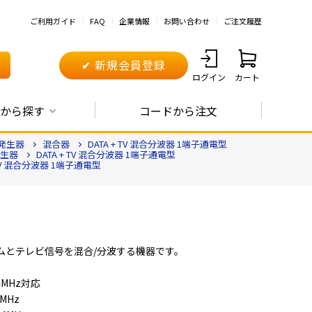
ご利用ガイド
FAQ
企業情報
お問い合わせ
ご注文履歴
✔ 新規会員登録
ログイン
カート
から探す
コードから注文
発生器
混合器
DATA + TV 混合分波器 1端子通電型
生器
DATA + TV 混合分波器 1端子通電型
 TV 混合分波器 1端子通電型
ムとテレビ信号を混合/分波する機器です。
4MHz対応
5MHz