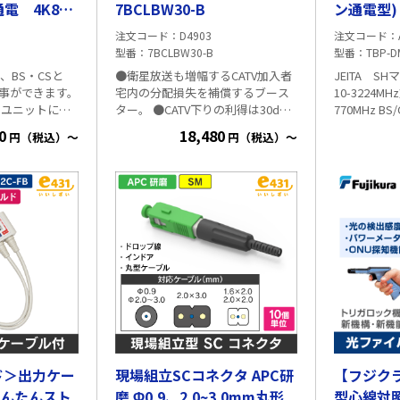
電 4K8K
7BCLBW30-B
ン通電型)
注文コード
D4903
注文コード
型番
7BCLBW30-B
型番
TBP-D
、BS・CSと
●衛星放送も増幅するCATV加入者
JEITA SHマ
ける事ができます。
宅内の分配損失を補償するブース
10-3224MH
付ユニットに。
ター。 ●CATV下りの利得は30dB
770MHz BS/
4MHz対応
型。 ●小型で設置がしやすい屋内
・通電ライン
0
18,480
円（税込）～
円（税込）～
0MHz BS/CS
タイプです。 ●ケーブルテレビ用
・挿入損失 
Hz ・通電ライ
●個別アンテナで受信するスカパ
側 1.3d
なし) ・挿入損
ー！プレミアムサービスには使用
3.0dB以下 ・VSWR VHF/UHF 端子
子側 1.4dB
できません。 ●本器から、また
側 1.6以下
側 2.7dB以下
は、本器を通過して衛星アンテナ
以下 ・包装/PE袋で簡易包装 ・固
F 端子側 1.8以
へ電源を供給することはできませ
定用取付ビス
 2.5以下 ・包
ん。 ■仕様
ド＞出力ケー
現場組立SCコネクタ APC研
【フジク
かんたんスト
磨 Φ0.9、2.0~3.0mm丸形
型心線対