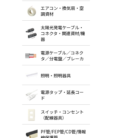
エアコン・換気扇・空
調資材
太陽光発電ケーブル・
コネクタ・関連資材/機
器
電源ケーブル／コネク
タ／分電盤／ブレーカ
照明・照明器具
電源タップ・延長コー
ド
スイッチ・コンセント
（配線器具）
PF管/FEP管/CD管/情報
線保護管