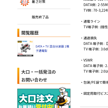
暑さ対策
DATA側 : 2-55M
TV側 : 70-3,22
販売終了品
・通電ライン
TV端子側 : (極
閲覧履歴
・通過損失
DATA 端子側 :【
DATA + TV 混合分波器 1端
TV 端子側 : 3.0
子通電型
・VSWR
DATA 端子側 :
大口・一括発注の
TV 端子側 : 2.0
お問い合わせ
・包装/PE袋で簡
・固定用取付ビス