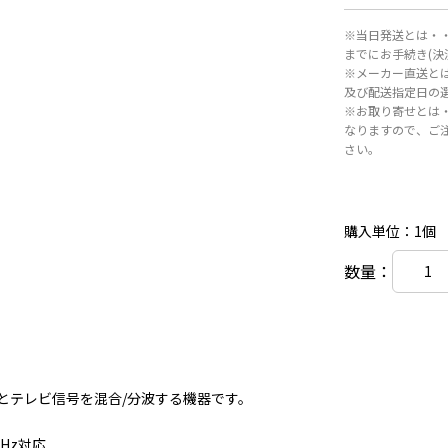
※当日発送とは・・
までにお手続き(
※メーカー直送と
及び配送指定日の
※お取り寄せとは
なりますので、ご
さい。
購入単位：1個
数量：
とテレビ信号を混合/分波する機器です。
MHz対応