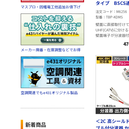
タイプ BSCS通
マスプロ・因幡電工他追加お値下げ
対応
注文コード
M6256
型番
TBP-KDMS
壁面に直接取付けて
UHF(CATV)に分
壁面端子が分波器
・周波数 10-322
47
VHF/UHF側:10-77
メーカー廃番・在庫調整などでお得
側:1,300-3,224M
ン BS/CS側(極性
失 VHF/UHF 端
以下 BS/CS 端子
・VSWR VHF/UH
下 BS/CS 端子側
装/PE袋で簡易包装
空調関連でもe431オリジナル製品
＜2C 高シール
新着商品
ブル付分波器 