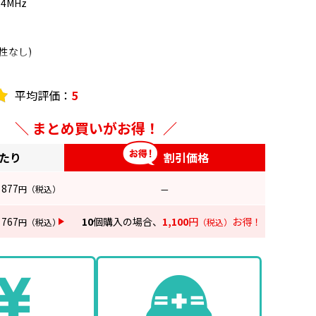
24MHz
極性なし)
平均評価：
5
【2-5MHz】2.5dB以下、【5-55MHz】3.0dB以下
0dB以下
まとめ買いがお得！
あたり
割引価格
: 2.5以下
.0以下
877
円
（税込）
—
簡易包装
767
10
個購入の場合、
1,100
円
お得！
円
（税込）
（税込）
ス2本付