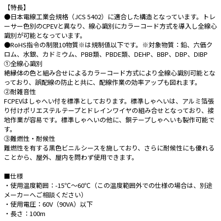
【特長】
●日本電線工業会規格（JCS 5402）に適合した構造となっています。トレ
e431オリジナル
ーサー色別のCPEVと異なり、線心識別にカラーコード方式を導入し全線心
識別が可能となっています。
暑さ対策
●RoHS指令の制限10物質※は規制値以下です。※対象物質：鉛、六価ク
ロム、水銀、カドミウム、PBB類、PBDE類、DEHP、BBP、DBP、DIBP
販売終了品
①全線心識別
絶縁体の色と組み合せによるカラーコード方式により全線心識別可能とな
っており、誤配線の防止と共に、配線作業の効率アップも図れます。
②耐雑音性
FCPEVはしゃへい付を標準としております。標準しゃへいは、アルミ箔張
り付けポリエステルテープとドレインワイヤの組み合せとなっており、接
地作業が容易です。標準しゃへいの他に、銅テープしゃへいも製作可能で
す。
③難燃性・耐候性
難燃性を有する黒色ビニルシースを施しており、さらに耐候性にも優れる
ことから、屋外、屋内を問わず使用できます。
■仕様
・使用温度範囲：-15℃～60℃（この温度範囲外での仕様の場合は、別途
メーカーへご相談ください）
・使用電圧：60V（90VA）以下
・長さ：100m