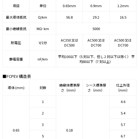
項目
単位
0.65mm
0.9mm
1.2mm
最大導体抵抗
Ω/km
56.8
29.2
16.5
最小絶縁抵抗
MΩ･km
5000
AC350 又は
AC500 又は
AC500 又は
耐電圧
V/1分
DC500
DC700
DC700
平均100以下（5 対以下、但し 2 対以下は除く） 平
静電容量
nF/km
均80以下（7 対以上）
■FCPEV 構造表
絶縁体標準厚
シース標準厚
仕上外径
導体 (mm)
対数
さ（mm）
さ（mm）
（mm）
1
4.6
2
5.4
3
5.7
0.65
0.18
5
6.7