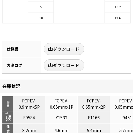
5
10.2
10
13.6
仕様書
ダウンロード
カタログ
ダウンロード
在庫状況
FCPEV-
FCPEV-
FCPEV-
FCPEV
型番
0.9mmx5P
0.65mmx1P
0.65mmx2P
0.65mmx
コード
注文
F9584
Y1532
F1166
J9451
仕上外径
8.2mm
4.6mm
5.4mm
5.7m