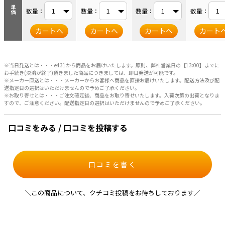
単価
数量：
数量：
数量：
数量：
カートへ
カートへ
カートへ
カート
※当日発送とは・・・e431から商品をお届けいたします。原則、弊社営業日の【13:00】までに
お手続き(決済が終了)頂きました商品につきましては、即日発送が可能です。
※メーカー直送とは・・・メーカーからお客様へ商品を直接お届けいたします。配送方法及び配
送指定日の選択はいただけませんので予めご了承ください。
※お取り寄せとは・・・ご注文確定後、商品をお取り寄せいたします。入荷次第の出荷となりま
すので、ご注意ください。配送指定日の選択はいただけませんので予めご了承ください。
口コミをみる / 口コミを投稿する
口コミを書く
＼この商品について、クチコミ投稿をお待ちしております／