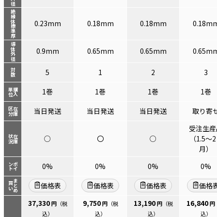
絶縁体標準厚
0.23mm
0.18mm
0.18mm
0.18m
導体外径
0.9mm
0.65mm
0.65mm
0.65m
対数
5
1
2
3
単位
購入
1巻
1巻
1巻
1巻
区分
在庫
当日発送
当日発送
当日発送
取り寄
受注生産
状況
在庫
○
〇
○
（1.5～
月）
ント
ポイ
0%
0%
0%
0%
まとめ
買い
価格表
価格表
価格表
価格
37,330
9,750
13,190
16,840
円
（税
円
（税
円
（税
円
込）
込）
込）
込）