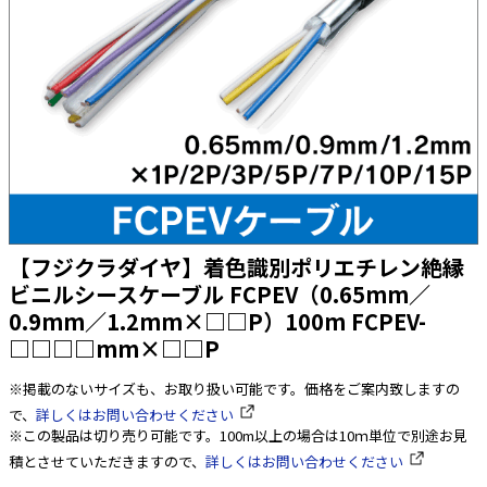
太陽光発電工事
エアコン・換気扇・空調資材
太陽光発電ケーブル・コネクタ・関連資
ホテル・病院向け
材/機器
電源ケーブル／コネクタ／分電盤／ブレ
ーカ
照明・照明器具
電源タップ・延長コード
スイッチ・コンセント（配線器具）
【フジクラダイヤ】着色識別ポリエチレン絶縁
PF管/FEP管/CD管/情報線保護管
ビニルシースケーブル FCPEV（0.65mm／
0.9mm／1.2mm×□□P）100m FCPEV-
ボックス・ビニル電線管付属品・引き込
みカバー
□□□□mm×□□P
工具関連
※掲載のないサイズも、お取り扱い可能です。価格をご案内致しますの
EV充電設備工事関連
で、
詳しくはお問い合わせください
※この製品は切り売り可能です。100m以上の場合は10ｍ単位で別途お見
感染症関連
積とさせていただきますので、
詳しくはお問い合わせください
その他