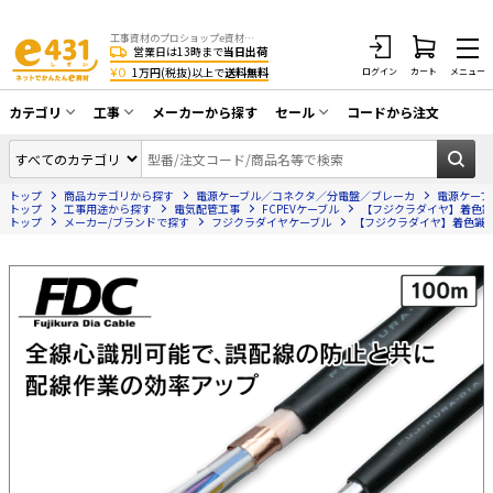
工事資材のプロショップe資材 CATV・アンテナ・防犯・光・LAN・電気・空調工事など
営業日は13時まで
当日出荷
¥0
1万円(税抜)以上で
送料無料
ログイン
カート
メニュー
カテゴリ
工事
メーカーから探す
セール
コードから注文
同軸ケーブル／テレビ用接栓／関連工具
CATV・アンテナ工事
在庫一掃セール
アンテナ・取付金具・ブースター／CATV
トップ
商品カテゴリから探す
電源ケーブル／コネクタ／分電盤／ブレーカ
電源ケーブ
光工事・FTTH工事
部材類
トップ
工事用途から探す
電気配管工事
FCPEVケーブル
【フジクラダイヤ】着色識別ポ
トップ
メーカー/ブランドで探す
フジクラダイヤケーブル
【フジクラダイヤ】着色識別ポリ
配線補助具（モール・結束バンド・テー
エアコン・換気扇工事
プ類 他）
防犯カメラ工事
防犯工事関連
LAN配線工事
HDMIケーブル・周辺機器／RCAケーブル
電話工事
電話線／コネクタ／アダプタ
電気配管工事
光ファイバー・融着接続機関連
EV充電設備工事
LANケーブル・コネクタ・関連資材/機器
照明設置工事
ネットワーク機器