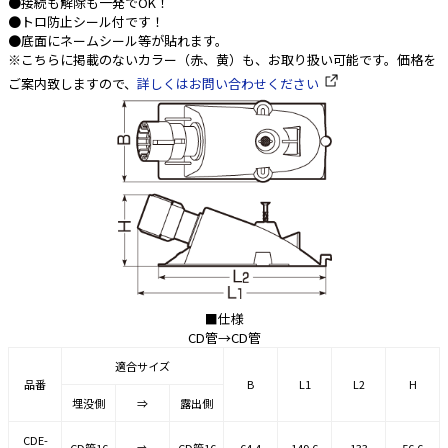
●接続も解除も一発でOK！
●トロ防止シール付です！
e431オリジナル
●底面にネームシール等が貼れます。
※こちらに掲載のないカラー（赤、黄）も、お取り扱い可能です。価格を
暑さ対策
ご案内致しますので、
詳しくはお問い合わせください
販売終了品
■仕様
CD管→CD管
適合サイズ
品番
B
L1
L2
H
埋没側
⇒
露出側
CDE-