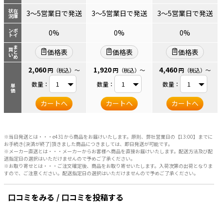
状況
在庫
3～5営業日で発送
3～5営業日で発送
3～5営業日で発送
ント
ポイ
0%
0%
0%
まとめ
買い
価格表
価格表
価格表
2,060
1,920
4,460
円
（税込）
～
円
（税込）
～
円
（税込）
～
数量：
数量：
数量：
単価
カートへ
カートへ
カートへ
※当日発送とは・・・e431から商品をお届けいたします。原則、弊社営業日の【13:00】までに
お手続き(決済が終了)頂きました商品につきましては、即日発送が可能です。
※メーカー直送とは・・・メーカーからお客様へ商品を直接お届けいたします。配送方法及び配
送指定日の選択はいただけませんので予めご了承ください。
※お取り寄せとは・・・ご注文確定後、商品をお取り寄せいたします。入荷次第の出荷となりま
すので、ご注意ください。配送指定日の選択はいただけませんので予めご了承ください。
口コミをみる / 口コミを投稿する