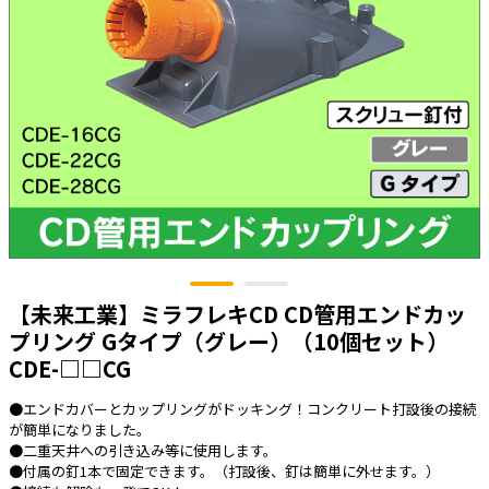
太陽光発電工事
エアコン・換気扇・空調資材
太陽光発電ケーブル・コネクタ・関連資
ホテル・病院向け
材/機器
電源ケーブル／コネクタ／分電盤／ブレ
ーカ
照明・照明器具
電源タップ・延長コード
スイッチ・コンセント（配線器具）
PF管/FEP管/CD管/情報線保護管
【未来工業】ミラフレキCD CD管用エンドカッ
ボックス・ビニル電線管付属品・引き込
みカバー
プリング Gタイプ（グレー）（10個セット）
CDE-□□CG
工具関連
EV充電設備工事関連
●エンドカバーとカップリングがドッキング！コンクリート打設後の接続
が簡単になりました。
感染症関連
●二重天井への引き込み等に使用します。
●付属の釘1本で固定できます。（打設後、釘は簡単に外せます。）
その他