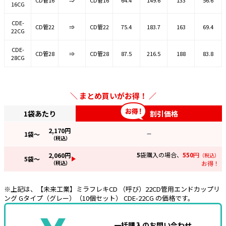
CD管16
⇒
CD管16
64.4
149.6
133
56.6
16CG
CDE-
CD管22
⇒
CD管22
75.4
183.7
163
69.4
22CG
CDE-
CD管28
⇒
CD管28
87.5
216.5
188
83.8
28CG
まとめ買いがお得！
1袋あたり
割引価格
2,170
円
1
袋～
—
（税込）
5
袋購入の場合、
550
円
2,060
円
（税込）
5
袋～
（税込）
お得！
※上記は、【未来工業】ミラフレキCD （呼び）22CD管用エンドカップリ
ング Gタイプ（グレー）（10個セット） CDE-22CG の価格です。
一括購入のお問い合わせ