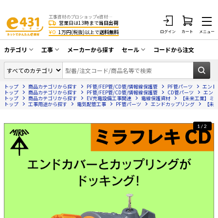
工事資材のプロショップe資材 CATV・アンテナ・防犯・光・LAN・電気・空調工事など
営業日は13時まで
当日出荷
¥0
1万円(税抜)以上で
送料無料
ログイン
カート
メニュー
カテゴリ
工事
メーカーから探す
セール
コードから注文
同軸ケーブル／テレビ用接栓／関連工具
CATV・アンテナ工事
在庫一掃セール
アンテナ・取付金具・ブースター／CATV
トップ
商品カテゴリから探す
PF管/FEP管/CD管/情報線保護管
PF管パーツ
エンド
光工事・FTTH工事
部材類
トップ
商品カテゴリから探す
PF管/FEP管/CD管/情報線保護管
CD管パーツ
エンド
トップ
商品カテゴリから探す
EV充電設備工事関連
電線保護資材
【未来工業】ミラフ
トップ
配線補助具（モール・結束バンド・テー
工事用途から探す
電気配管工事
PF管パーツ
エンドカップリング
【未来
エアコン・換気扇工事
プ類 他）
防犯カメラ工事
防犯工事関連
1/2
LAN配線工事
HDMIケーブル・周辺機器／RCAケーブル
電話工事
電話線／コネクタ／アダプタ
電気配管工事
光ファイバー・融着接続機関連
EV充電設備工事
LANケーブル・コネクタ・関連資材/機器
照明設置工事
ネットワーク機器