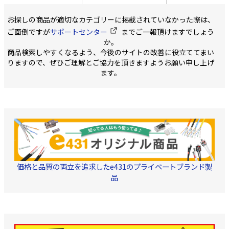
型番：NS-155E ・サイズ
(m):300 ・色:緑/白
全長：155mm 刃長：
40mm ・重量：45g ・素
お探しの商品が適切なカテゴリーに掲載されていなかった際は、
材 刃：高級炭素刃物工具
ご面倒ですが
サポートセンター
までご一報頂けますでしょう
鋼 柄：エラストマー樹
脂 原産国：日本 ・型番：
か。
NS-170E ・サイズ 全長：
商品検索しやすくなるよう、今後のサイトの改善に役立ててまい
170mm 刃長：50mm
りますので、ぜひご理解とご協力を頂きますようお願い申し上げ
・重量：54g ・素材 刃：
高級炭素刃物工具鋼
ます。
柄：エラストマー樹脂 原
産国：日本
価格と品質の両立を追求したe431のプライベートブランド製
品