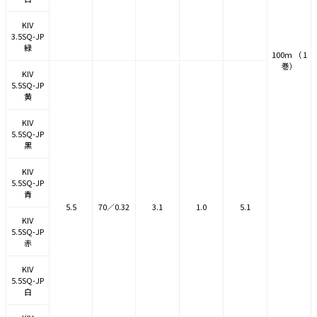
KIV
3.5SQ-JP
緑
100m （ 1
巻）
KIV
5.5SQ-JP
黄
KIV
5.5SQ-JP
黒
KIV
5.5SQ-JP
青
5.5
70／0.32
3.1
1.0
5.1
KIV
5.5SQ-JP
赤
KIV
5.5SQ-JP
白