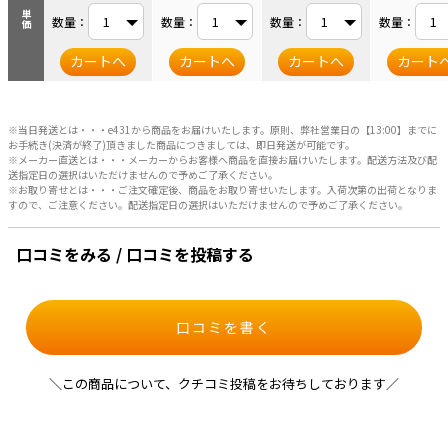
単価
数量：
数量：
数量：
数量：
カートへ
カートへ
カートへ
カート
※当日発送とは・・・e431から商品をお届けいたします。原則、弊社営業日の【13:00】までに
お手続き(決済が終了)頂きました商品につきましては、即日発送が可能です。
※メーカー直送とは・・・メーカーからお客様へ商品を直接お届けいたします。配送方法及び配
送指定日の選択はいただけませんので予めご了承ください。
※お取り寄せとは・・・ご注文確定後、商品をお取り寄せいたします。入荷次第の出荷となりま
すので、ご注意ください。配送指定日の選択はいただけませんので予めご了承ください。
口コミをみる / 口コミを投稿する
口コミを書く
＼この商品について、クチコミ投稿をお待ちしております／