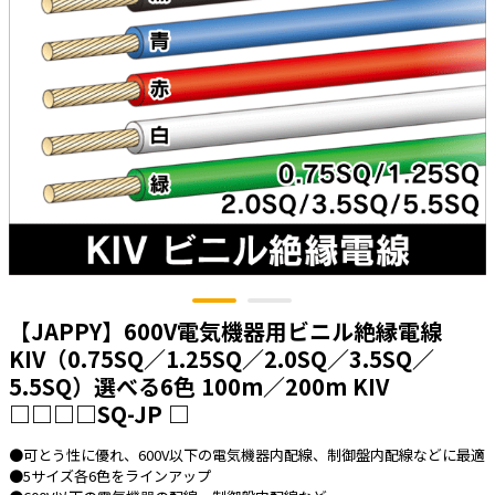
太陽光発電工事
エアコン・換気扇・空調資材
太陽光発電ケーブル・コネクタ・関連資
ホテル・病院向け
材/機器
電源ケーブル／コネクタ／分電盤／ブレ
ーカ
照明・照明器具
電源タップ・延長コード
スイッチ・コンセント（配線器具）
PF管/FEP管/CD管/情報線保護管
ボックス・ビニル電線管付属品・引き込
【JAPPY】600V電気機器用ビニル絶縁電線
みカバー
KIV（0.75SQ／1.25SQ／2.0SQ／3.5SQ／
工具関連
5.5SQ）選べる6色 100m／200m KIV
□□□□SQ-JP □
EV充電設備工事関連
感染症関連
●可とう性に優れ、600V以下の電気機器内配線、制御盤内配線などに最適
●5サイズ各6色をラインアップ
その他