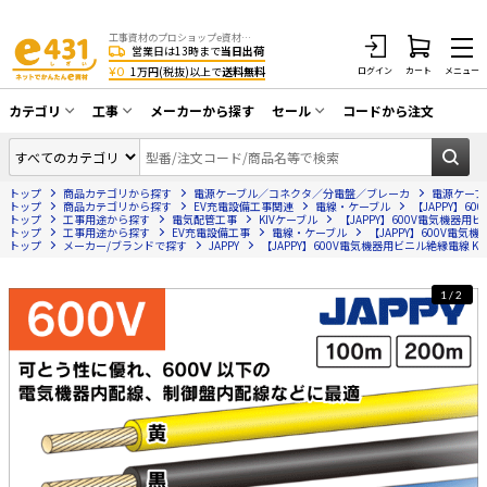
工事資材のプロショップe資材 CATV・アンテナ・防犯・光・LAN・電気・空調工事など
営業日は13時まで
当日出荷
¥0
1万円(税抜)以上で
送料無料
ログイン
カート
メニュー
カテゴリ
工事
メーカーから探す
セール
コードから注文
同軸ケーブル／テレビ用接栓／関連工具
CATV・アンテナ工事
在庫一掃セール
アンテナ・取付金具・ブースター／CATV
トップ
商品カテゴリから探す
電源ケーブル／コネクタ／分電盤／ブレーカ
電源ケーブ
光工事・FTTH工事
部材類
トップ
商品カテゴリから探す
EV充電設備工事関連
電線・ケーブル
【JAPPY】600
トップ
工事用途から探す
電気配管工事
KIVケーブル
【JAPPY】600V電気機器用ビニル絶
トップ
配線補助具（モール・結束バンド・テー
工事用途から探す
EV充電設備工事
電線・ケーブル
【JAPPY】600V電気機器用
エアコン・換気扇工事
トップ
メーカー/ブランドで探す
JAPPY
【JAPPY】600V電気機器用ビニル絶縁電線 KIV（1.
プ類 他）
防犯カメラ工事
防犯工事関連
1/2
LAN配線工事
HDMIケーブル・周辺機器／RCAケーブル
電話工事
電話線／コネクタ／アダプタ
電気配管工事
光ファイバー・融着接続機関連
EV充電設備工事
LANケーブル・コネクタ・関連資材/機器
照明設置工事
ネットワーク機器