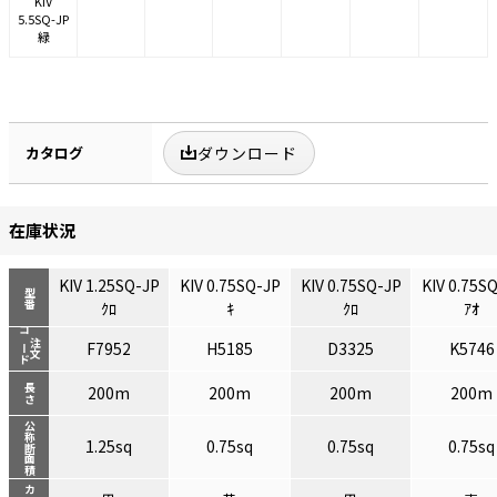
KIV
5.5SQ-JP
緑
カタログ
ダウンロード
在庫状況
KIV 1.25SQ-JP
KIV 0.75SQ-JP
KIV 0.75SQ-JP
KIV 0.75S
型番
ｸﾛ
ｷ
ｸﾛ
ｱｵ
コード
注文
F7952
H5185
D3325
K5746
長さ
200m
200m
200m
200m
公称断面積
1.25sq
0.75sq
0.75sq
0.75sq