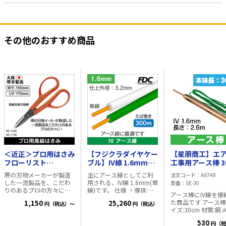
その他のおすすめ商品
＜近正＞プロ用はさみ
【フジクラダイヤケー
【星朋商工】エ
フローリスト
ブル】IV線 1.6mm
工事用アース棒 3
Me（M）やわらかい
300m巻【緑】
IV線付
堺の刃物メーカーが製造
主にアース線としてご利
注文コード
A6748
ハンドル
（1.6mm×2.6
した一流製品を、こだわ
用される、IV線 1.6mm(単
型番
SE-30
SE-30
りのあるプロの方々に！
線)です。 仕様 ・導体:単
アース棒にIV線を接
手になじみやすいMe、Le
線 ・導体径(mm):1.6 ・絶
た商品です アース棒のサ
1,150
25,260
円（税込）～
円（税込）
のソフトグリップ仕様
縁体厚さ(mm):0.8 ・仕上
イズ:30cm 材質:銅
（エラストマー樹脂）を
り外径(mm):3.2 ・概算質
鋼板 IV1.6mm×2.6
ラインナップ。 ■仕様 ・
量(kg/km):26 ・長さ
530
円（税