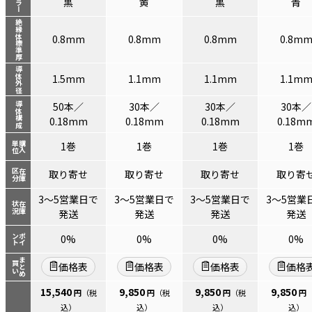
カラー
黒
黄
黒
青
絶縁体標準厚
0.8mm
0.8mm
0.8mm
0.8m
導体外径
1.5mm
1.1mm
1.1mm
1.1m
50本／
30本／
30本／
30本／
導体構成
0.18mm
0.18mm
0.18mm
0.18m
単位
購入
1巻
1巻
1巻
1巻
区分
在庫
取り寄せ
取り寄せ
取り寄せ
取り寄
3～5営業日で
3～5営業日で
3～5営業日で
3～5営業
状況
在庫
発送
発送
発送
発送
ント
ポイ
0%
0%
0%
0%
まとめ
買い
価格表
価格表
価格表
価格
15,540
9,850
9,850
9,850
円
（税
円
（税
円
（税
円
込）
込）
込）
込）