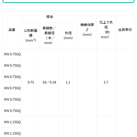
導体
仕上り外
絶縁体厚
径
素線数／
品番
さ
出荷単位
公称断面
（約
素線径
外径
（mm）
積
mm）
（ 本／
（mm）
（mm²）
mm）
KIV 0.75SQ-JP 黄
KIV 0.75SQ-JP 黒
KIV 0.75SQ-JP 青
0.75
30／0.18
1.1
2.7
KIV 0.75SQ-JP 赤
KIV 0.75SQ-JP 白
KIV 0.75SQ-JP 緑
KIV 1.25SQ-JP 黄
KIV 1.25SQ-JP 黒