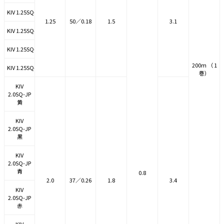
KIV 1.25SQ-JP 青
1.25
50／0.18
1.5
3.1
KIV 1.25SQ-JP 赤
KIV 1.25SQ-JP 白
200ｍ （ 1
KIV 1.25SQ-JP 緑
巻）
KIV
2.0SQ-JP
黄
KIV
2.0SQ-JP
黒
KIV
2.0SQ-JP
青
0.8
2.0
37／0.26
1.8
3.4
KIV
2.0SQ-JP
赤