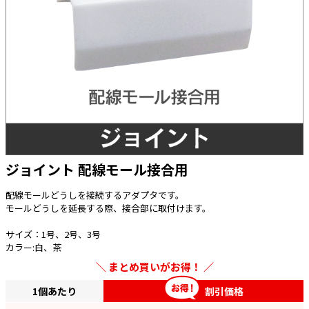
太陽光発電工事
エアコン・換気扇・空調資材
太陽光発電ケーブル・コネクタ・関連資
ホテル・病院向け
材/機器
電源ケーブル／コネクタ／分電盤／ブレ
ーカ
照明・照明器具
電源タップ・延長コード
スイッチ・コンセント（配線器具）
ジョイント 配線モール接合用
PF管/FEP管/CD管/情報線保護管
配線モールどうしを接続するアダプタです。
ボックス・ビニル電線管付属品・引き込
モールどうしを延長する際、接合部に取付けます。
みカバー
工具関連
サイズ：1号、2号、3号
カラー:白、茶
EV充電設備工事関連
まとめ買いがお得！
感染症関連
1個あたり
割引価格
その他