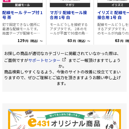
配線モール テープ付 1
マガリ 配線モール接
イリズミ 配線モ
号 茶
合用 1号 白
接合用 1号 白
釘で固定できない箇所に
モールどうしを接続する
配線モールどうしを
最適な配線モールです。
アダプタです。 2本のモ
するアダプタです。 2本
両面テープが配線モール
ールが平面で90度の角度
のモールが内曲りの
の底面に貼り付けている
で接続する際に、この接
90度の角度で接続
129
63
63
円（税込）～
円（税込）～
円（税
ので、テープを貼る作業
続アダプタを接合部に取
に、この接続アダプ
が不要です。 ご注意: ※予
付けます。 サイズ：1
接合部に取付けます サ
め設置を行う面に水、
号、2号、3号 カラー:白・
ズ：1号、2号、3号
お探しの商品が適切なカテゴリーに掲載されていなかった際は、
油、ゴミなどが付かない
茶 ※サイズとカラーを上
ー:白・茶 ※カラーとサイ
ように掃除してくださ
記よりお選び下さい
ズを下記よりお選び
ご面倒ですが
サポートセンター
までご一報頂けますでしょう
い。 ※凹凸面に設置する
い ※
か。
場合は接着強度が低下し
商品検索しやすくなるよう、今後のサイトの改善に役立ててまい
ます。 長さ:1m ◆対応ケ
ーブル 同軸ケーブル
りますので、ぜひご理解とご協力を頂きますようお願い申し上げ
3C×2本、4C～5C×1本
ます。
LANケーブル Cat6×1
本、Cat5e×2本 梱包状
態:10本/袋 カラー:白・ミ
ルキー・チョコ・茶