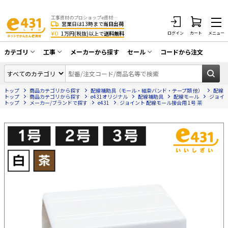
工事資材のプロショップe資材 CATV・アンテナ・防犯・光・LAN・電気・空調工事など
営業日は13時まで
当日出荷
¥0
1万円(税抜)以上で
送料無料
ログイン
カート
メニュー
カテゴリ
工事
メーカーから探す
セール
コードから注文
同軸ケーブル／テレビ用接栓／関連工具
CATV・アンテナ工事
在庫一掃セール
アンテナ・取付金具・ブースター／CATV
トップ
商品カテゴリから探す
配線補助具（モール・結束バンド・テープ類 他）
配線
光工事・FTTH工事
部材類
トップ
商品カテゴリから探す
e431オリジナル
配線補助具
配線モール
ジョイン
トップ
メーカー/ブランドで探す
e431
ジョイント 配線モール接合用 1号 茶
配線補助具（モール・結束バンド・テー
エアコン・換気扇工事
プ類 他）
防犯カメラ工事
防犯工事関連
LAN配線工事
HDMIケーブル・周辺機器／RCAケーブル
電話工事
電話線／コネクタ／アダプタ
電気配管工事
光ファイバー・融着接続機関連
EV充電設備工事
LANケーブル・コネクタ・関連資材/機器
照明設置工事
ネットワーク機器