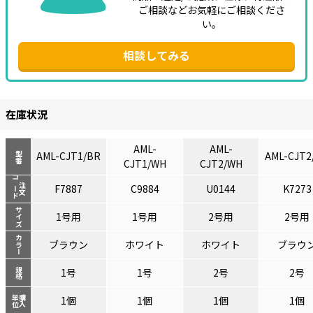
ご相談などお気軽にご相談くださ
い。
相談してみる
在庫状況
AML-
AML-
AML-CJT1/BR
AML-CJT2
型番
CJT1/WH
CJT2/WH
コード
注文
F7887
C9884
U0144
K7273
サイズ
1号用
1号用
2号用
2号用
カラー
ブラウン
ホワイト
ホワイト
ブラウ
規格
1号
1号
2号
2号
単位
購入
1個
1個
1個
1個