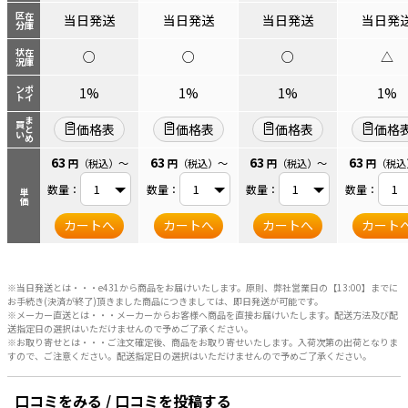
区分
在庫
当日発送
当日発送
当日発送
当日発
状況
在庫
○
○
○
△
ント
ポイ
1%
1%
1%
1%
まとめ
買い
価格表
価格表
価格表
価格
63
63
63
63
円
（税込）
～
円
（税込）
～
円
（税込）
～
円
（税込
数量：
数量：
数量：
数量：
単価
カートへ
カートへ
カートへ
カート
※当日発送とは・・・e431から商品をお届けいたします。原則、弊社営業日の【13:00】までに
お手続き(決済が終了)頂きました商品につきましては、即日発送が可能です。
※メーカー直送とは・・・メーカーからお客様へ商品を直接お届けいたします。配送方法及び配
送指定日の選択はいただけませんので予めご了承ください。
※お取り寄せとは・・・ご注文確定後、商品をお取り寄せいたします。入荷次第の出荷となりま
すので、ご注意ください。配送指定日の選択はいただけませんので予めご了承ください。
口コミをみる / 口コミを投稿する