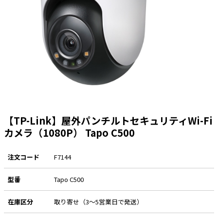
太陽光発電工事
エアコン・換気扇・空調資材
太陽光発電ケーブル・コネクタ・関連資
ホテル・病院向け
材/機器
電源ケーブル／コネクタ／分電盤／ブレ
ーカ
照明・照明器具
電源タップ・延長コード
スイッチ・コンセント（配線器具）
【TP-Link】屋外パンチルトセキュリティWi-Fi
PF管/FEP管/CD管/情報線保護管
カメラ（1080P） Tapo C500
ボックス・ビニル電線管付属品・引き込
みカバー
注文コード
F7144
工具関連
型番
Tapo C500
EV充電設備工事関連
感染症関連
在庫区分
取り寄せ（3～5営業日で発送）
その他