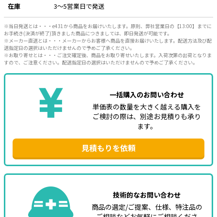
在庫
3～5営業日で発送
e431オリジナル
※当日発送とは・・・e431から商品をお届けいたします。原則、弊社営業日の【13:00】までに
お手続き(決済が終了)頂きました商品につきましては、即日発送が可能です。
暑さ対策
※メーカー直送とは・・・メーカーからお客様へ商品を直接お届けいたします。配送方法及び配
送指定日の選択はいただけませんので予めご了承ください。
販売終了品
※お取り寄せとは・・・ご注文確定後、商品をお取り寄せいたします。入荷次第の出荷となりま
すので、ご注意ください。配送指定日の選択はいただけませんので予めご了承ください。
一括購入のお問い合わせ
単価表の数量を大きく越える購入を
ご検討の際は、別途お見積りも承り
ます。
見積もりを依頼
技術的なお問い合わせ
商品の選定/ご提案、仕様、特注品の
ご相談などお気軽にご相談くださ