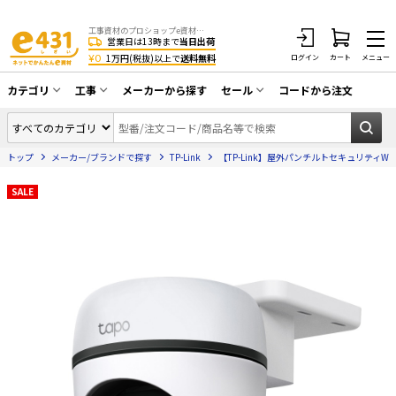
工事資材のプロショップe資材 CATV・アンテナ・防犯・光・LAN・電気・空調工事など
営業日は13時まで
当日出荷
¥0
1万円(税抜)以上で
送料無料
ログイン
カート
メニュー
カテゴリ
工事
メーカーから探す
セール
コードから注文
同軸ケーブル／テレビ用接栓／関連工具
CATV・アンテナ工事
在庫一掃セール
アンテナ・取付金具・ブースター／CATV
トップ
メーカー/ブランドで探す
TP-Link
【TP-Link】屋外パンチルトセキュリティWi-Fi
光工事・FTTH工事
部材類
配線補助具（モール・結束バンド・テー
SALE
エアコン・換気扇工事
プ類 他）
防犯カメラ工事
防犯工事関連
LAN配線工事
HDMIケーブル・周辺機器／RCAケーブル
電話工事
電話線／コネクタ／アダプタ
電気配管工事
光ファイバー・融着接続機関連
EV充電設備工事
LANケーブル・コネクタ・関連資材/機器
照明設置工事
ネットワーク機器