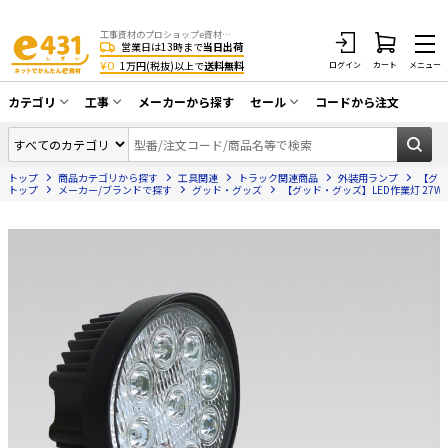
工事資材のプロショップe資材 CATV・アンテナ・防犯・光・LAN・電気・空調工事など
営業日は13時まで
当日出荷
¥0
1万円(税抜)以上で
送料無料
ログイン
カート
メニュー
カテゴリ
工事
メーカーから探す
セール
コードから注文
同軸ケーブル／テレビ用接栓／関連工具
CATV・アンテナ工事
在庫一掃セール
アンテナ・取付金具・ブースター／CATV
トップ
商品カテゴリから探す
工具関連
トラック関連商品
外装用ランプ
【グッド
光工事・FTTH工事
部材類
トップ
メーカー/ブランドで探す
グッド・グッズ
【グッド・グッズ】LED作業灯 27W 丸型 
配線補助具（モール・結束バンド・テー
エアコン・換気扇工事
プ類 他）
防犯カメラ工事
防犯工事関連
LAN配線工事
HDMIケーブル・周辺機器／RCAケーブル
電話工事
電話線／コネクタ／アダプタ
電気配管工事
光ファイバー・融着接続機関連
EV充電設備工事
LANケーブル・コネクタ・関連資材/機器
照明設置工事
ネットワーク機器