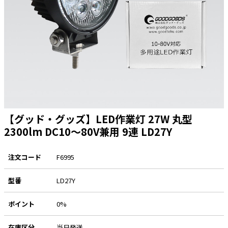
太陽光発電工事
エアコン・換気扇・空調資材
太陽光発電ケーブル・コネクタ・関連資
ホテル・病院向け
材/機器
電源ケーブル／コネクタ／分電盤／ブレ
ーカ
照明・照明器具
電源タップ・延長コード
スイッチ・コンセント（配線器具）
【グッド・グッズ】LED作業灯 27W 丸型
2300lm DC10～80V兼用 9連 LD27Y
PF管/FEP管/CD管/情報線保護管
ボックス・ビニル電線管付属品・引き込
みカバー
注文コード
F6995
工具関連
型番
LD27Y
EV充電設備工事関連
ポイント
0%
感染症関連
在庫区分
当日発送
その他