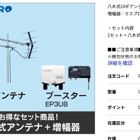
八木式UHFアンテ
増幅器 - マスプ
・セット内容
1セット = 八
■■ご注意事項
※梱包状態のお
詳細を確認
その他一緒にご
アンテナの箱の
注文コード
予めご了承くだ
型番
ポイント
在庫区分
在庫