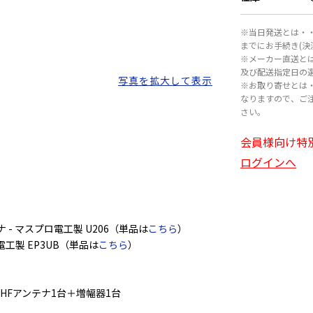
※当日発送とは・・
までにお手続き(
※メーカー直送と
及び配送指定日の
写真を拡大して表示
※お取り寄せとは
なりますので、ご
さい。
会員様向け特
ログインへ
 - マスプロ電工製 U206（単品は
こちら
）
電工製 EP3UB（単品は
こちら
）
UHFアンテナ1台＋増幅器1台