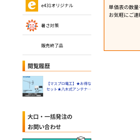
e431オリジナル
単価表の数量
お気軽にご連
暑さ対策
販売終了品
閲覧履歴
【マスプロ電工】★お得な
セット★八木式アンテナ
U206＋UHFブースター
EP3UBセット U206-
EP3UB-SET
大口・一括発注の
お問い合わせ