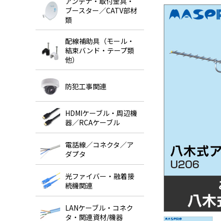
アンテナ・取付金具・
ブースター／CATV部材
類
配線補助具（モール・
結束バンド・テープ類
他）
防犯工事関連
HDMIケーブル・周辺機
器／RCAケーブル
電話線／コネクタ／ア
ダプタ
光ファイバー・融着接
続機関連
LANケーブル・コネク
タ・関連資材/機器