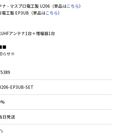
ナ - マスプロ電工製 U206（単品は
こちら
）
ロ電工製 EP3UB（単品は
こちら
）
木式UHFアンテナ1台＋増幅器1台
■■
知らせ※
注文頂きました軽い商品を、
空きスペースに同梱させて頂く場合がございます。
F5389
さい。
U206-EP3UB-SET
0%
当日発送
〇