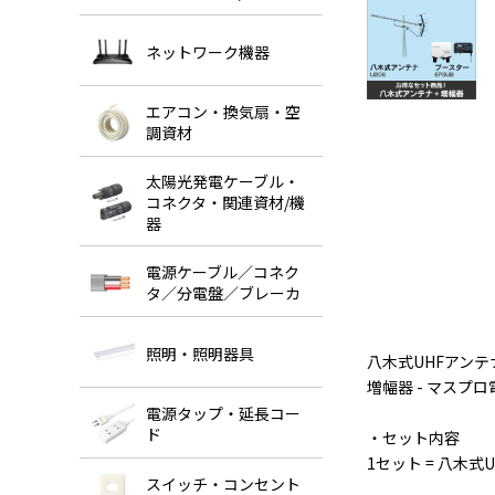
ネットワーク機器
エアコン・換気扇・空
調資材
太陽光発電ケーブル・
コネクタ・関連資材/機
器
電源ケーブル／コネク
タ／分電盤／ブレーカ
照明・照明器具
八木式UHFアンテナ
増幅器 - マスプロ
電源タップ・延長コー
ド
・セット内容
1セット = 八木式
スイッチ・コンセント