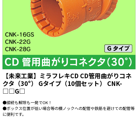
太陽光発電工事
エアコン・換気扇・空調資材
太陽光発電ケーブル・コネクタ・関連資
ホテル・病院向け
材/機器
電源ケーブル／コネクタ／分電盤／ブレ
ーカ
照明・照明器具
電源タップ・延長コード
スイッチ・コンセント（配線器具）
【未来工業】ミラフレキCD CD管用曲がりコネ
PF管/FEP管/CD管/情報線保護管
クタ（30°） Gタイプ（10個セット） CNK-
□□G□
ボックス・ビニル電線管付属品・引き込
みカバー
●接続も解除も一発でOK！
工具関連
●ボックス位置が低い場合等の横ノックへの配管や鉄筋を避けての配管等
に便利です。
EV充電設備工事関連
感染症関連
その他