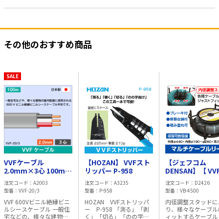
その他のおすすめ商品
SALE
VVFケーブル
【HOZAN】 VVFスト
【ジェフコム
2.0mm×3心 100m
リッパー P-958
DENSAN】【 VV
2.0×3C×100 灰色 日
線、CV線等、各
注文コード
A2003
注文コード
A3235
注文コード
D2426
本メーカー製
ーブルに適合 】 
型番
VVF-20/3
型番
P-958
型番
VB-4500
チケーブルリー
VVF 600Vビニル絶縁ビニ
HOZAN VVFストリッパ
内径調整スタッドに
ルシースケーブル 一般住
ー P-958 「測る」「剥
り、様々なケーブル
宅などの、様々な建物の
く」「切る」「のの字曲
ィットするケーブル