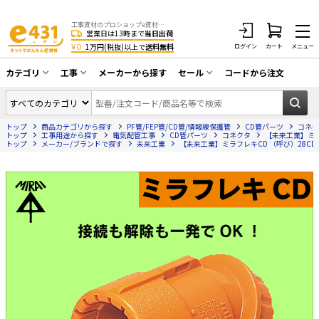
工事資材のプロショップe資材 CATV・アンテナ・防犯・光・LAN・電気・空調工事など
営業日は13時まで
当日出荷
¥0
1万円(税抜)以上で
送料無料
ログイン
カート
メニュー
カテゴリ
工事
メーカーから探す
セール
コードから注文
同軸ケーブル／テレビ用接栓／関連工具
CATV・アンテナ工事
在庫一掃セール
アンテナ・取付金具・ブースター／CATV
トップ
商品カテゴリから探す
PF管/FEP管/CD管/情報線保護管
CD管パーツ
コネク
光工事・FTTH工事
部材類
トップ
工事用途から探す
電気配管工事
CD管パーツ
コネクタ
【未来工業】ミラフ
トップ
メーカー/ブランドで探す
未来工業
【未来工業】ミラフレキCD （呼び）28CD管
配線補助具（モール・結束バンド・テー
エアコン・換気扇工事
プ類 他）
防犯カメラ工事
防犯工事関連
LAN配線工事
HDMIケーブル・周辺機器／RCAケーブル
電話工事
電話線／コネクタ／アダプタ
電気配管工事
光ファイバー・融着接続機関連
EV充電設備工事
LANケーブル・コネクタ・関連資材/機器
照明設置工事
ネットワーク機器