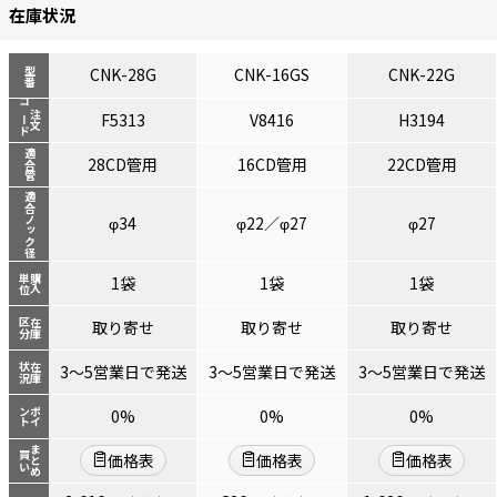
在庫状況
CNK-28G
CNK-16GS
CNK-22G
型番
コード
注文
F5313
V8416
H3194
適合管
28CD管用
16CD管用
22CD管用
適合ノック径
φ34
φ22／φ27
φ27
単位
購入
1袋
1袋
1袋
区分
在庫
取り寄せ
取り寄せ
取り寄せ
状況
在庫
3～5営業日で発送
3～5営業日で発送
3～5営業日で発送
ント
ポイ
0%
0%
0%
まとめ
買い
価格表
価格表
価格表