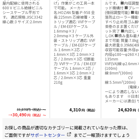
屋内配線に使用される
げ」作業がこの工具一本
ルです。 ■内径調整スタ
600 V ビニル絶縁ビニル
で可能。 メーカー
ッド機構付 ■ブレ
シースケーブル平形で
名:HOZAN 型番:P-958 全
(強弱調整可能) ■
す。 適応規格:JISC3342
長:225mm 芯線被覆・ス
落防止ローラー機能
線心数:3 サイズ:2.0mm
トリップ適応: VVFケーブ
すべり止め用ゴム脚
ル / EM-EEFケーブル
束巻のまま置くだけ
1.6mmφ×3 /
ット完了 ■内出し
2.0mmφ×3 ケーブル外
しOK ■積み重ね最
装・ストリップ適応: VVF
まで可能 質量:7.8kg 収容
ケーブル / EM-EEFケーブ
最大荷重:0.39kN(40k
ル 1.6mm×2芯 /
収容可能容量:外径φ4
1.6mm×3芯 2.0mm×2
内径φ180～φ260
芯 / 2.0mm×3芯 切断能
135m
力: VVFケーブル / EM-EEF
VVF(VA)線:φ2.6m
ケーブル 1.6mm×2芯 /
(100m) I
1.6mm×3芯 2.0mm×2
線:8mm²(300m)
芯 / 2.0mm×3芯 重量
CV
210g
線:5.5mm²(200m)
(電線メーカ
ーにより適応しない
もあります ※日本
メーカーには適合) 
ズ:幅460×奥行50
4,310
24,620
33,870
円（税込）～
さ243mm ※ケーブルは
円（税込）
円（
30,490
付属しておりません
円（税込）～
お探しの商品が適切なカテゴリーに掲載されていなかった際は、
ご面倒ですが
サポートセンター
までご一報頂けますでしょう