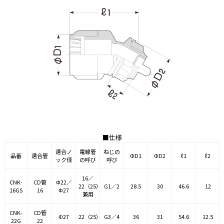
e431オリジナル
暑さ対策
販売終了品
■仕様
適合ノ
電線管
ねじの
品番
適合管
ΦD1
ΦD2
ℓ1
ℓ2
ック径
の呼び
呼び
16／
CNK-
CD管
Φ22／
22（25）
G1／2
28.5
30
46.6
12
16GS
16
Φ27
兼用
CNK-
CD管
Φ27
22（25）
G3／4
36
31
54.6
12.5
22G
22