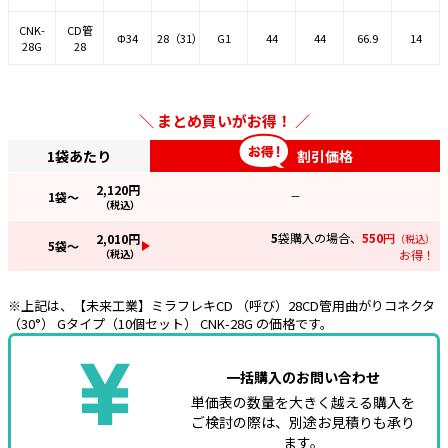
CNK-
CD管
Φ34
28（31）
G1
44
44
66.9
14
28G
28
まとめ買いがお得！
1袋あたり
割引価格
2,120
円
1
袋～
—
（税込）
5
袋購入の場合、
550
円
2,010
円
（税込）
5
袋～
（税込）
お得！
※上記は、【未来工業】ミラフレキCD （呼び）28CD管用曲がりコネクタ
（30°） Gタイプ（10個セット） CNK-28G の価格です。
一括購入のお問い合わせ
単価表の数量を大きく越える購入を
ご検討の際は、別途お見積りも承り
ます。