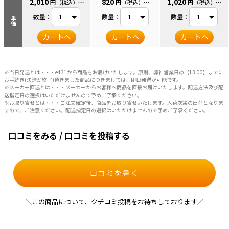
2,010
820
1,020
円
（税込）
～
円
（税込）
～
円
（税込）
～
数量：
数量：
数量：
単価
カートへ
カートへ
カートへ
※当日発送とは・・・e431から商品をお届けいたします。原則、弊社営業日の【13:00】までに
お手続き(決済が終了)頂きました商品につきましては、即日発送が可能です。
※メーカー直送とは・・・メーカーからお客様へ商品を直接お届けいたします。配送方法及び配
送指定日の選択はいただけませんので予めご了承ください。
※お取り寄せとは・・・ご注文確定後、商品をお取り寄せいたします。入荷次第の出荷となりま
すので、ご注意ください。配送指定日の選択はいただけませんので予めご了承ください。
口コミをみる / 口コミを投稿する
口コミを書く
＼この商品について、クチコミ投稿をお待ちしております／