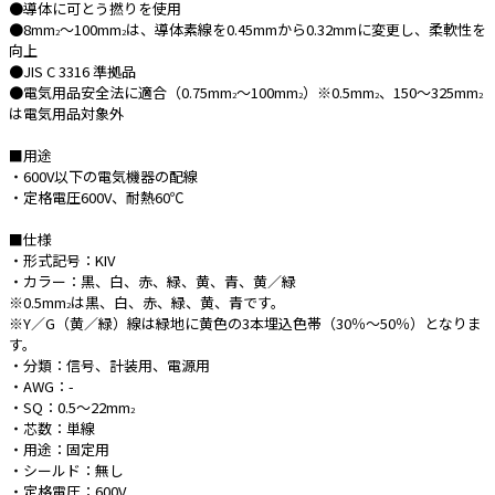
●導体に可とう撚りを使用
●8mm
～100mm
は、導体素線を0.45mmから0.32mmに変更し、柔軟性を
2
2
e431オリジナル
向上
●JIS C 3316 準拠品
暑さ対策
●電気用品安全法に適合（0.75mm
～100mm
）※0.5mm
、150～325mm
2
2
2
2
は電気用品対象外
販売終了品
■用途
・600V以下の電気機器の配線
・定格電圧600V、耐熱60℃
■仕様
・形式記号：KIV
・カラー：黒、白、赤、緑、黄、青、黄／緑
※0.5mm
は黒、白、赤、緑、黄、青です。
2
※Y／G（黄／緑）線は緑地に黄色の3本埋込色帯（30％～50％）となりま
す。
・分類：信号、計装用、電源用
・AWG：-
・SQ：0.5～22mm
2
・芯数：単線
・用途：固定用
・シールド：無し
・定格電圧：600V