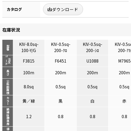
カタログ
ダウンロード
在庫状況
KIV-8.0sq-
KIV-0.5sq-
KIV-0.5sq-
KIV-0.5s
型番
100-Y/G
200-ｸﾛ
200-ｼﾛ
200-ｱｶ
コード
注文
F3815
F6451
U1088
M7965
長さ
100m
200m
200m
200m
公称断面積
8.0sq
0.5sq
0.5sq
0.5sq
カラー
黄／緑
黒
白
赤
絶縁体標準厚
1.2
0.8
0.8
0.8