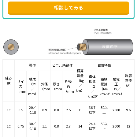
相談してみる
導体
ビニル絶縁体
電気特性
概算
質量
許容
導体
線心
構成
絶縁
耐電
（kg
電流
サイ
外径
抵抗
数
（本
外径
厚さ
抵抗
圧
／
（A）
ズ
約
（Ω
／
（mm）
（mm）
（MΩ
（V／
km）
（mm
）
（mm）
／
2
mm）
km20℃）
1min.）
km20℃）
20／
36.7
50以
1C
0.5
0.9
0.8
2.5
11
2000
9.6
0.18
以下
上
30／
24.4
50以
1C
0.75
1.1
0.8
2.7
14
2000
12
0.18
以下
上