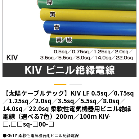
太陽光発電工事
エアコン・換気扇・空調資材
太陽光発電ケーブル・コネクタ・関連資
ホテル・病院向け
材/機器
電源ケーブル／コネクタ／分電盤／ブレ
ーカ
照明・照明器具
電源タップ・延長コード
スイッチ・コンセント（配線器具）
PF管/FEP管/CD管/情報線保護管
ボックス・ビニル電線管付属品・引き込
【太陽ケーブルテック】KIV LF 0.5sq／0.75sq
みカバー
／1.25sq／2.0sq／3.5sq／5.5sq／8.0sq／
工具関連
14.0sq／22.0sq 柔軟性電気機器用ビニル絶縁
電線（選べる7色）200m／100m KIV-
EV充電設備工事関連
□.□□sq-□00-□
感染症関連
●KIV LF 柔軟性電気機器用ビニル絶縁電線
その他