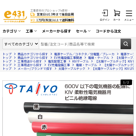
工事資材のプロショップe資材 CATV・アンテナ・防犯・光・LAN・電気・空調工事など
営業日は13時まで
当日出荷
¥0
1万円(税抜)以上で
送料無料
ログイン
カート
メニュー
カテゴリ
工事
メーカーから探す
セール
コードから注文
同軸ケーブル／テレビ用接栓／関連工具
CATV・アンテナ工事
在庫一掃セール
アンテナ・取付金具・ブースター／CATV
トップ
商品カテゴリから探す
電源ケーブル／コネクタ／分電盤／ブレーカ
電源ケーブ
光工事・FTTH工事
部材類
トップ
商品カテゴリから探す
EV充電設備工事関連
電線・ケーブル
【太陽ケーブルテッ
トップ
工事用途から探す
電気配管工事
KIVケーブル
【太陽ケーブルテック】KIV LF8
トップ
配線補助具（モール・結束バンド・テー
工事用途から探す
EV充電設備工事
電線・ケーブル
【太陽ケーブルテック】KIV
エアコン・換気扇工事
トップ
メーカー/ブランドで探す
太陽ケーブルテック
【太陽ケーブルテック】KIV LF8.0
プ類 他）
防犯カメラ工事
防犯工事関連
1/2
LAN配線工事
HDMIケーブル・周辺機器／RCAケーブル
電話工事
電話線／コネクタ／アダプタ
電気配管工事
光ファイバー・融着接続機関連
EV充電設備工事
LANケーブル・コネクタ・関連資材/機器
照明設置工事
ネットワーク機器