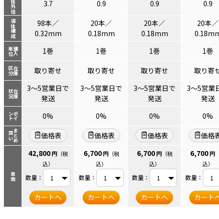
導体外径
3.7
0.9
0.9
0.9
98本／
20本／
20本／
20本／
導体構成
0.32mm
0.18mm
0.18mm
0.18m
単位
購入
1巻
1巻
1巻
1巻
区分
在庫
取り寄せ
取り寄せ
取り寄せ
取り寄
3～5営業日で
3～5営業日で
3～5営業日で
3～5営業
状況
在庫
発送
発送
発送
発送
ント
ポイ
0%
0%
0%
0%
まとめ
買い
価格表
価格表
価格表
価格
42,800
6,700
6,700
6,700
円
（税
円
（税
円
（税
円
込）
込）
込）
込）
単価
数量：
数量：
数量：
数量：
カートへ
カートへ
カートへ
カート