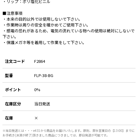
・リップ：ポリ塩化ビニル
e431オリジナル
■注意事項
・本来の目的以外では使用しないで下さい。
暑さ対策
・作業時は周りの安全を確かめてご使用下さい。
・感電の恐れがあるため、電気の流れている物への使用は絶対にしないで
販売終了品
下さい。
・保護メガネ等を着用して作業をして下さい。
注文コード
F2864
型番
FLP-38-BG
ポイント
0%
在庫区分
当日発送
在庫
×
※当日発送とは・・・e431から商品をお届けいたします。原則、弊社営業日の【13:00】までに
お手続き(決済が終了)頂きました商品につきましては、即日発送が可能です。