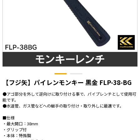
太陽光発電工事
エアコン・換気扇・空調資材
太陽光発電ケーブル・コネクタ・関連資
ホテル・病院向け
材/機器
電源ケーブル／コネクタ／分電盤／ブレ
ーカ
照明・照明器具
電源タップ・延長コード
スイッチ・コンセント（配線器具）
【フジ矢】パイレンモンキー 黒金 FLP-38-BG
PF管/FEP管/CD管/情報線保護管
ボックス・ビニル電線管付属品・引き込
●アゴ部分を外して逆向けに取り付ける事で、パイプレンチとして使用可
みカバー
能です。
工具関連
●水道管、ガス管などへの継手の取り付け・取り外しに最適です。
EV充電設備工事関連
■仕様
・最大開口：38mm
感染症関連
・グリップ付
・本体：特殊鋼
その他