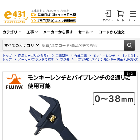
工事資材のプロショップe資材 CATV・アンテナ・防犯・光・LAN・電気・空調工事など
営業日は13時まで
当日出荷
¥0
1万円(税抜)以上で
送料無料
ログイン
カート
メニュー
カテゴリ
工事
メーカーから探す
セール
コードから注文
同軸ケーブル／テレビ用接栓／関連工具
CATV・アンテナ工事
在庫一掃セール
アンテナ・取付金具・ブースター／CATV
トップ
商品カテゴリから探す
工具関連
作業工具
モンキーレンチ
【フジ矢】パイ
光工事・FTTH工事
部材類
トップ
メーカー/ブランドで探す
フジ矢
【フジ矢】パイレンモンキー 黒金 FLP-38-BG
配線補助具（モール・結束バンド・テー
エアコン・換気扇工事
プ類 他）
1/2
防犯カメラ工事
防犯工事関連
LAN配線工事
HDMIケーブル・周辺機器／RCAケーブル
電話工事
電話線／コネクタ／アダプタ
電気配管工事
光ファイバー・融着接続機関連
EV充電設備工事
LANケーブル・コネクタ・関連資材/機器
照明設置工事
ネットワーク機器