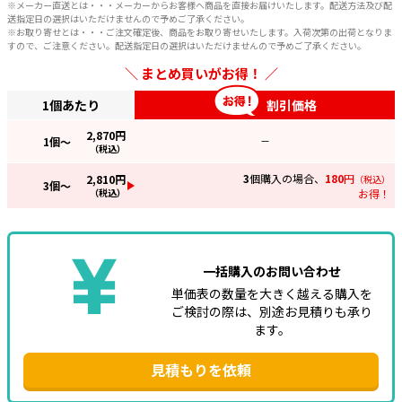
※メーカー直送とは・・・メーカーからお客様へ商品を直接お届けいたします。配送方法及び配
送指定日の選択はいただけませんので予めご了承ください。
※お取り寄せとは・・・ご注文確定後、商品をお取り寄せいたします。入荷次第の出荷となりま
すので、ご注意ください。配送指定日の選択はいただけませんので予めご了承ください。
まとめ買いがお得！
1個あたり
割引価格
2,870
円
1
個～
—
（税込）
3
個購入の場合、
180
円
2,810
円
（税込）
3
個～
（税込）
お得！
一括購入のお問い合わせ
単価表の数量を大きく越える購入を
ご検討の際は、別途お見積りも承り
ます。
見積もりを依頼