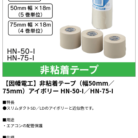
太陽光発電工事
エアコン・換気扇・空調資材
太陽光発電ケーブル・コネクタ・関連資
ホテル・病院向け
材/機器
電源ケーブル／コネクタ／分電盤／ブレ
ーカ
照明・照明器具
電源タップ・延長コード
スイッチ・コンセント（配線器具）
PF管/FEP管/CD管/情報線保護管
【因幡電工】非粘着テープ（幅50mm／
75mm）アイボリー HN-50-I／HN-75-I
ボックス・ビニル電線管付属品・引き込
みカバー
■特長
工具関連
●スリムダクトSD／LDのアイボリーと近似色です。
EV充電設備工事関連
■用途
・エアコンの配管保護
感染症関連
■仕様
その他