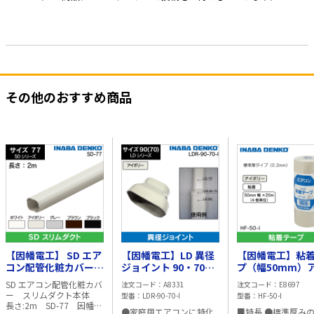
その他のおすすめ商品
【因幡電工】 SD エア
【因幡電工】LD 異径
【因幡電工】粘
コン配管化粧カバー
ジョイント 90・70サ
プ（幅50mm）
スリムダクト本体【ア
イズ（アイボリー）
ボリー HF-50-I
SD エアコン配管化粧カバ
注文コード
A8331
注文コード
E8697
イボリー】
LDR-90-70-I
ー スリムダクト本体
型番
LDR-90-70-I
型番
HF-50-I
長さ:2m SD-77 因幡電
●家庭用エアコンに特化
■特長 ●標準厚み