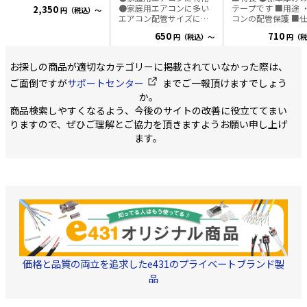
工 ・耐候性に優れた材質
●家庭用エアコンに多い
テープです ■用途 ・エア
2,350
円（税込）～
を使用し、いつまでも変
エアコン配管サイズに限
コンの配管保護 ■仕様 ・
わらない美しさを保ちま
定したラインナップでコ
サイズ（W×L）：
す ・取付穴は100㎜ピッ
650
710
円（税込）～
円（税
ストパフォーマンスに優
50mm×20m ・厚
チで設けてあり、ドライ
れた配管化粧カバーです
0.2mm ・タイプ：
バーなどで押し出せば、
■仕様 ・カラー：アイボ
・色：アイボリー 
簡単に穴があきます。 ・
お探しの商品が適切なカテゴリーに掲載されていなかった際は、
リー
質：PVC
ドレンホースの取出し
ご面倒ですが
サポートセンター
までご一報頂けますでしょう
に、横穴を簡単に開けら
れます 材質:PVC 対応ペア
か。
コイル:2分3分・2分4分
商品検索しやすくなるよう、今後のサイトの改善に役立ててまい
カラー:アイボリー・ブラ
りますので、ぜひご理解とご協力を頂きますようお願い申し上げ
ウン・グレー・ホワイ
ト・ブラック
ます。
価格と品質の両立を追求したe431のプライベートブランド製
品