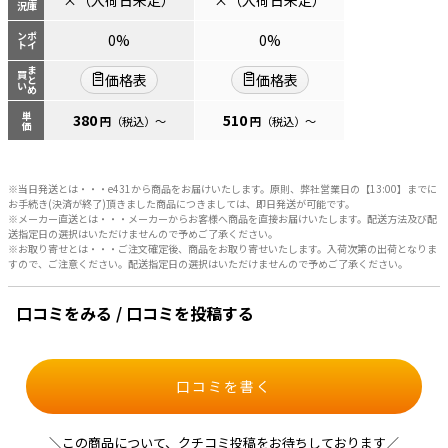
状況
在庫
×（入荷日未定）
×（入荷日未定）
ント
ポイ
0%
0%
まとめ
買い
価格表
価格表
単価
380
510
円
（税込）
～
円
（税込）
～
※当日発送とは・・・e431から商品をお届けいたします。原則、弊社営業日の【13:00】までに
お手続き(決済が終了)頂きました商品につきましては、即日発送が可能です。
※メーカー直送とは・・・メーカーからお客様へ商品を直接お届けいたします。配送方法及び配
送指定日の選択はいただけませんので予めご了承ください。
※お取り寄せとは・・・ご注文確定後、商品をお取り寄せいたします。入荷次第の出荷となりま
すので、ご注意ください。配送指定日の選択はいただけませんので予めご了承ください。
口コミをみる / 口コミを投稿する
口コミを書く
＼この商品について、クチコミ投稿をお待ちしております／