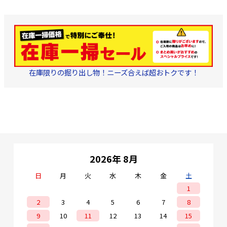
在庫限りの掘り出し物！ニーズ合えば超おトクです！
2026年 8月
日
月
火
水
木
金
土
1
2
3
4
5
6
7
8
9
10
11
12
13
14
15