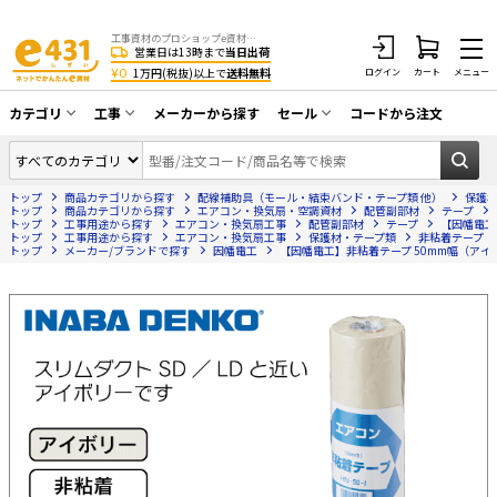
工事資材のプロショップe資材 CATV・アンテナ・防犯・光・LAN・電気・空調工事など
営業日は13時まで
当日出荷
¥0
1万円(税抜)以上で
送料無料
ログイン
カート
メニュー
カテゴリ
工事
メーカーから探す
セール
コードから注文
同軸ケーブル／テレビ用接栓／関連工具
CATV・アンテナ工事
在庫一掃セール
アンテナ・取付金具・ブースター／CATV
トップ
商品カテゴリから探す
配線補助具（モール・結束バンド・テープ類 他）
保護
光工事・FTTH工事
部材類
トップ
商品カテゴリから探す
エアコン・換気扇・空調資材
配管副部材
テープ
トップ
工事用途から探す
エアコン・換気扇工事
配管副部材
テープ
【因幡電工】
トップ
配線補助具（モール・結束バンド・テー
工事用途から探す
エアコン・換気扇工事
保護材・テープ類
非粘着テープ
エアコン・換気扇工事
トップ
メーカー/ブランドで探す
因幡電工
【因幡電工】非粘着テープ 50mm幅（アイボリー
プ類 他）
防犯カメラ工事
防犯工事関連
LAN配線工事
HDMIケーブル・周辺機器／RCAケーブル
電話工事
電話線／コネクタ／アダプタ
電気配管工事
光ファイバー・融着接続機関連
EV充電設備工事
LANケーブル・コネクタ・関連資材/機器
照明設置工事
ネットワーク機器