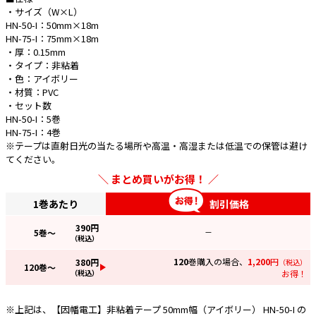
・サイズ（W×L）
HN-50-I：50mm×18m
e431オリジナル
HN-75-I：75mm×18m
・厚：0.15mm
暑さ対策
・タイプ：非粘着
販売終了品
・色：アイボリー
・材質：PVC
・セット数
HN-50-I：5巻
HN-75-I：4巻
※テープは直射日光の当たる場所や高温・高湿または低温での保管は避け
てください。
まとめ買いがお得！
1巻あたり
割引価格
390
円
5
巻～
—
（税込）
120
巻購入の場合、
1,200
円
380
円
（税込）
120
巻～
（税込）
お得！
※上記は、【因幡電工】非粘着テープ 50mm幅（アイボリー） HN-50-I の