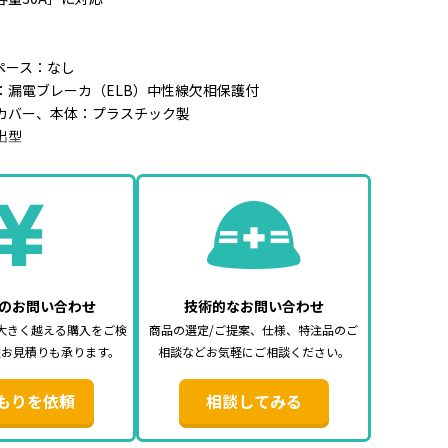
ペース：なし
：漏電ブレーカ（ELB）中性線欠相保護付
カバー、本体：プラスチック製
出型
マンセル6.2Y9.1／0.6近似）
3線式
のお問い合わせ
技術的なお問い合わせ
大きく越える購入をご検
商品の選定/ご提案、仕様、特注品のご
途お見積りも承ります。
相談などお気軽にご相談ください。
もりを依頼
相談してみる