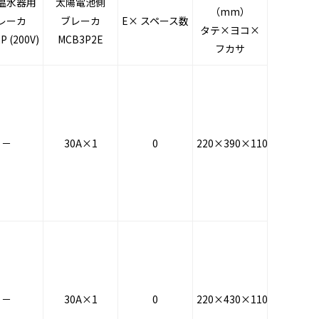
温水器用
太陽電池側
（mm）
レーカ
ブレーカ
E× スペース数
タテ×ヨコ×
P (200V)
MCB3P2E
フカサ
－
30A×1
0
220×390×110
－
30A×1
0
220×430×110