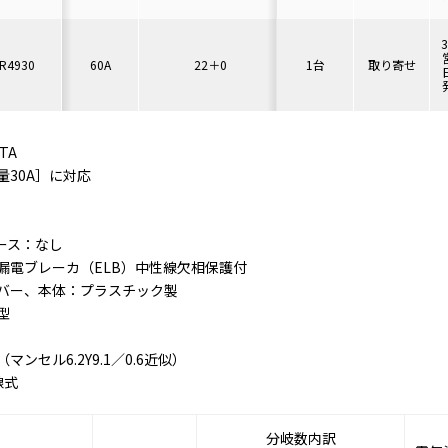
R4930
60A
22＋0
1台
取り寄せ
TA
量30A］に対応
ース：なし
漏電ブレーカ（ELB）中性線欠相保護付
バー、本体：プラスチック製
型
ンセル6.2Y9.1／0.6近似）
線式
分岐数内訳