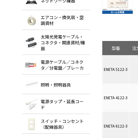
ネットワーク機器
エアコン・換気扇・空
調資材
太陽光発電ケーブル・
コネクタ・関連資材/機
型番
注
器
電源ケーブル／コネク
タ／分電盤／ブレーカ
ENETA 5122-3
照明・照明器具
ENETA 4122-3
電源タップ・延長コー
ド
スイッチ・コンセント
ENETA 6122-3
（配線器具）