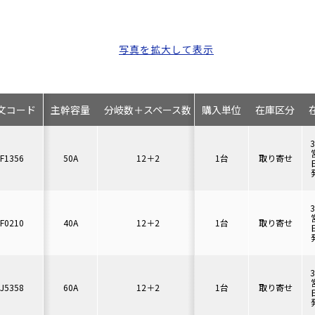
写真を拡大して表示
文コード
主幹容量
分岐数＋スペース数
購入単位
在庫区分
F1356
50A
12＋2
1台
取り寄せ
F0210
40A
12＋2
1台
取り寄せ
J5358
60A
12＋2
1台
取り寄せ