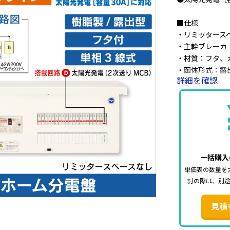
■仕様
・リミッタース
・主幹ブレーカ
・材質：フタ、
・函体形式：露
詳細を確認
・構造：フタ付
・色彩：ホワイト（
・相線式：単相
一括購入
単価表の数量を
討の際は、別
見積