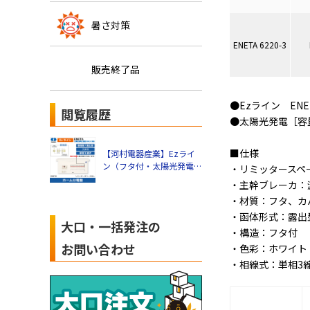
暑さ対策
ENETA 6220-3
販売終了品
●Ezライン ENE
閲覧履歴
●太陽光発電［容
■仕様
【河村電器産業】Ezライ
ン（フタ付・太陽光発電
・リミッタースペ
［容量30A］対応）
・主幹ブレーカ：
ENETA-3 露出型 リミッタ
・材質：フタ、カ
ースペースなし（分岐数
・函体形式：露出
+スペース数：12+2、主幹
大口・一括発注の
容量：50A） ENETA 5122-
・構造：フタ付
3
お問い合わせ
・色彩：ホワイト（マ
・相線式：単相3