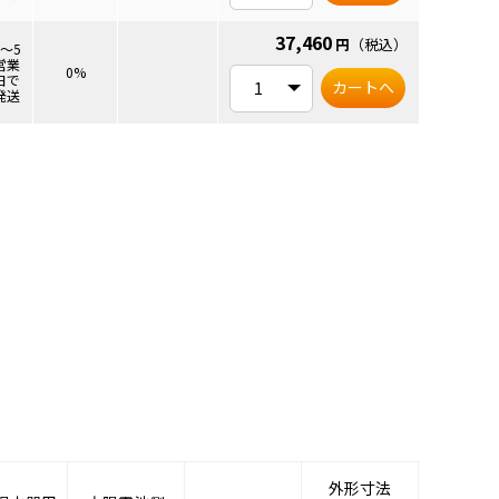
37,460
円
（税込）
3～5
営業
0%
日で
カートへ
発送
外形寸法