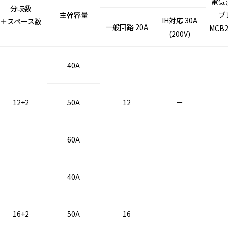
電気
分岐数
主幹容量
ブ
IH対応 30A
＋スペース数
一般回路 20A
MCB2
(200V)
40A
12+2
50A
12
－
60A
40A
16+2
50A
16
－