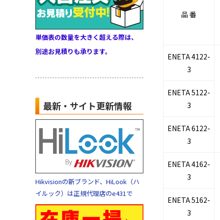
品 番
単価表の数量を大きく超える際は、
別途お見積りも承ります。
ENETA 4122-
3
ENETA 5122-
最新・サイト更新情報
3
ENETA 6122-
3
ENETA 4162-
3
Hikvisionの新ブランド、HiLook（ハ
イルック）は正規代理店のe431で
ENETA 5162-
3