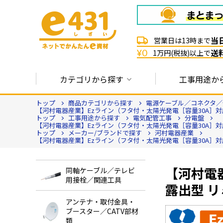
当
営業日は13時まで
送
¥0
1万円(税抜)以上で
カテゴリから探す
工事用途か
トップ
商品カテゴリから探す
電源ケーブル／コネクタ／
【河村電器産業】Ezライン（フタ付・太陽光発電［容量30A］対応） E
トップ
工事用途から探す
電気配管工事
分電盤
【河村電器産業】Ezライン（フタ付・太陽光発電［容量30A］対応） E
トップ
メーカー/ブランドで探す
河村電器産業
【河村電器産業】Ezライン（フタ付・太陽光発電［容量30A］対応） E
【河村電器
同軸ケーブル／テレビ
用接栓／関連工具
露出型 リ
アンテナ・取付金具・
ブースター／CATV部材
類