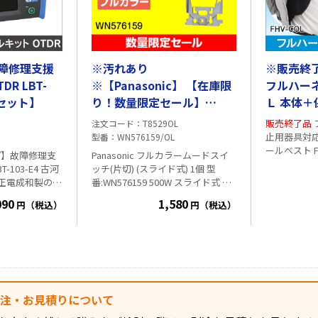
ネジ径:M4 ・ドリ
応不可能な壁面 ・金属箔や金属繊
 ・材質:石膏ボー
維を含む壁紙 電源:9V形電池×1
大引抜強
個 ※電池は付属しておりません
(6.3kg) ●40本入り
障修理支援
※汚れあり
※販売終
R LBT-
※【Panasonic】 【在庫限
フルハー
31セット】
り！数量限定セール】
Ｌ 本体＋
WN576159 フルカラームー
COL
販売終了品
フルハーネス型墜落制
注文コード
T8529OL
ドスイッチ(片切) (スライド
止用器具対
型番
WN576159/OL
ールベスト FHV-
式) 1個
プ】故障修理支
Panasonic フルカラームードスイ
スの上から
3-E4 古河
ッチ(片切) (スライド式) 1個 型
体とハーネ
)正電成和製の製
番:WN576159 500W スライド式
※
フルハーネ
お得なセットで
アウトレット品のため、長期在庫
090
1,580
きるので保
円（税込）
円（税込）
3)に加えてソフト
による軽微な汚れ、外梱包の破
です。 通常
リーナ(FTCN
損・汚れなどが生じている場合が
使用できます
です。 引込
ございます。予めご了承の上ご購
スト本体/
箇所など、ユー
入ください。
材/アルミ ・
障修理が効率的
幅(cm)：3
です。 OTDR
幅:約34×着
で、これ1台で
発注・お見積りについて
ネイビー ・
メータ、可視光源
ト本体+保冷
に内蔵のWIFI