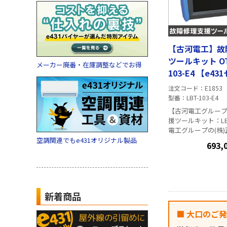
厚:6～12.5mm ・
ル径(下穴):φ9mm
ド12.5mm厚 ・最
度:61.8N
【古河電工】故
ツールキット OTD
メーカー廃番・在庫調整などでお得
103-E4 【e4
注文コード
E1853
型番
LBT-103-E4
【古河電工グルー
援ツールキット：LBT-10
電工グループの(株
品で、e431だけの
空調関連でもe431オリジナル製品
693,
す。 本体(LBT-10
ケースと光コネクタク
E-3)が付属したセット
系ケーブルの破断
ザー宅側からの故
新着商品
に行える専用のOTDR
の精度は10cm精度
■ 大口のご
OTDR、光パワー
に対応します。 本体