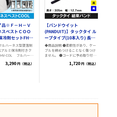
了品※Ｆ－Ｈ－Ｖ
【パンドウイット
ネスベストＣＯＯ
(PANDUIT)】タックタイ ル
保冷剤セットFHV-
ープタイプ(10本入り) 長さ
(mm): 305_黒
◆商品説明 ●柔軟性があり、ケー
応アルミ保冷剤付きク
ブルを締めつけることなく傷つけ
COL フルハーネ
ません。 ●コードに予め取り付け
装着が可能ですので身
ておけば、全体を束ねる時に簡単
3,290
1,720
円（税込）
円（税込）
スの密着を保てます。
に結束できます。 ●M5ねじを使用
スを外さずに脱着がで
してパネルに取り付けることもで
冷材の交換もスムーズ
きます。 ◆仕様・規格 ●色: 黒、
の保冷ベストとしても
赤、黄、青 ●使用環境: 屋内 ●長
。 ■仕様 ・材質：ベ
さ (mm): 305 ●幅 (mm): 12.7 ●ヘ
ポリエステル、保冷剤包
ッド幅 (mm): 25.4 ●厚さ (mm): 2.5
着丈(cm)：約41.5 ・肩
●材質: ナイロン/ポリエチレン ●
4 ・サイズ：フリー（肩
最大結束径 (mm): 81 ●ループ引張
丈:約41.5cm） ・色：
強度 N(kg): 178 ●入数:10本
重量：約665ｇ（ベス
剤） ・構成：ベスト