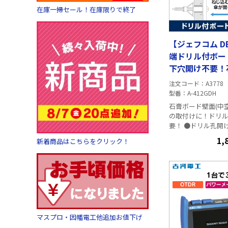
在庫一掃セール！在庫限りで終了
【ジェフコム D
端ドリル付ボー
下穴開け不要！
への取付が楽々
注文コード
A3778
12.5mm厚用）4
型番
A-412GDH
412GDH
石膏ボード壁面(中
の取付けに！ドリル
要！ ●ドリル孔開け(下穴)不要 ●
ドライバーで、穴
1,
新着商品はこちらをクリック！
ー固定まで可能 ●
と切削爪で直接ボ
能 アンカーとネジがセット+先端
ドリル形状なので 
ンカー固定まで一
取付け可能! 作業
プします。 ●用途:エアコン室内
機、通信機器、分
マスプロ・因幡電工他追加お値下げ
盤、棚受けなどの取付け 