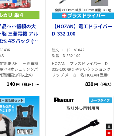
了品※※信頼の大
【HOZAN】電工ドライバー
製 三菱電機 アル
D-332-100
池 4本パック (単
3R4S
A0436
注文コード
A1042
4S
型番
D-332-100
HOZAN プラスドライバー D-
電池 4本シュリンクパ
332-100 握りやすいクッショング
リップ メーカー名:HOZAN 型番:D-
332-100 全長:200mm 軸長:100mm
140
830
円（税込）～
円（税込）
アルカリ電池はこちら
先端サイズ:⊕No.2 軸径:6.4mmφ ハ
・店舗の備蓄におすす
ンドル径:40mmφ 重量:120g