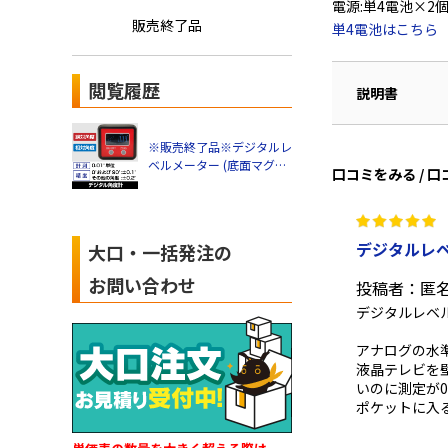
電源:単4電池×2
販売終了品
単4電池はこちら
閲覧履歴
説明書
※販売終了品※デジタルレ
ベルメーター (底面マグネ
口コミをみる / 
ット付) 角度計【0.01°単
位】
デジタルレベ
大口・一括発注の
お問い合わせ
投稿者：匿
デジタルレベル
アナログの水
液晶テレビを
いのに測定が0
ポケットに入