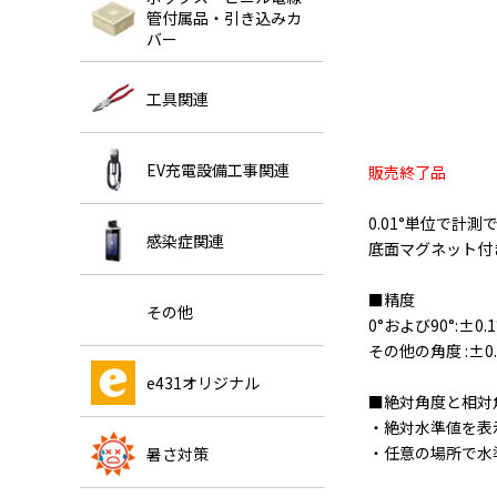
管付属品・引き込みカ
バー
工具関連
EV充電設備工事関連
販売終了品
0.01°単位で計
感染症関連
底面マグネット付
■精度
その他
0°および90°:±0.1
その他の角度 :±0.
e431オリジナル
■絶対角度と相対
・絶対水準値を表
・任意の場所で水
暑さ対策