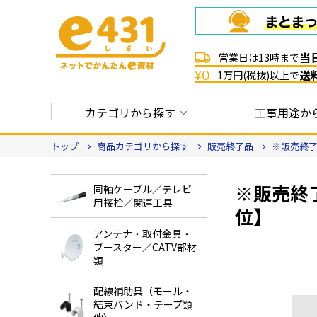
当
営業日は13時まで
送
¥0
1万円(税抜)以上で
カテゴリから探す
工事用途か
トップ
商品カテゴリから探す
販売終了品
※販売終了
※販売終了
同軸ケーブル／テレビ
用接栓／関連工具
位】
アンテナ・取付金具・
ブースター／CATV部材
類
配線補助具（モール・
結束バンド・テープ類