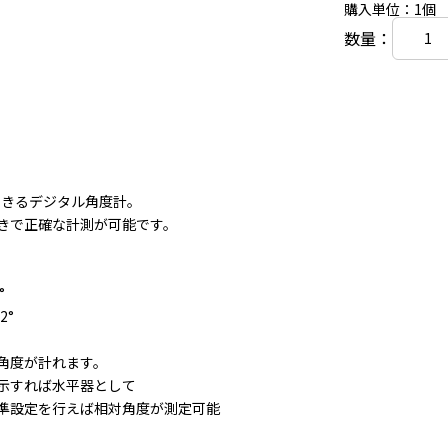
購入単位：1個
数量：
測できるデジタル角度計。
きで正確な計測が可能です。
°
2°
角度が計れます。
示すれば水平器として
準設定を行えば相対角度が測定可能