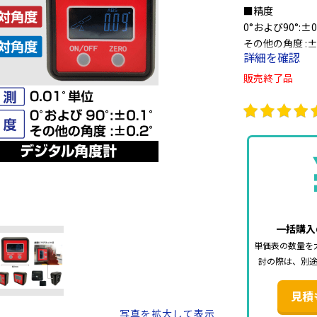
■精度
0°および90°:±0.
その他の角度 :±0
詳細を確認
■絶対角度と相
販売終了品
・絶対水準値を
・任意の場所で
電源:単4電池×
単4電池はこち
一括購入
単価表の数量を
討の際は、別
見積
写真を拡大して表示