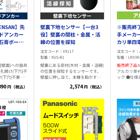
ENSAN】先
壁裏下地センサー【一台3
※販売終
ドアンカー
役】壁裏の間柱・金属・活
手メーカー
石膏ボード
線の位置を探知
カリ単四電
♪（6～
4形) LR0
注文コード
X9117
注文コード
0本入 A-
型番
KUS-B1
型番
LR03R
空壁面)への器具
壁裏にある部材(木材・金属・活線)
販売終了品
MITSUBISHI 三菱電機
孔開け(下穴)不
の位置を探知するセンサーです。
アルカリ単4
壁面に押し当て、本機を動かす事
ック ●仕様消費期限:2年以上の商
あけからアンカ
で壁裏にある部材の位置を 画面表
品を出荷 ※1パック=4本入 ■e431
890
2,574
円（税込）
円（税込）
先端ドリル形状
示とブザー音でお知らせします。 5
オリジナル
ードに穴あけ可
種類の探知モード ・間柱探知モー
■
＼事務所
ド(深度13mm・25mm・38mm) ・
め！／
下穴開けからア
金属探知モード(深度60mm) ・活線
括で石膏壁面に
探知モード(深度51mm) 間柱探知モ
効率が格段にアッ
ードのみ中心を探知できます。 金
属・活線探知モードは両端の感知
電盤、スイッチ
を繰り返すことで範囲を絞り込
・適用板
み、 中心の見当をつけます。 ■対