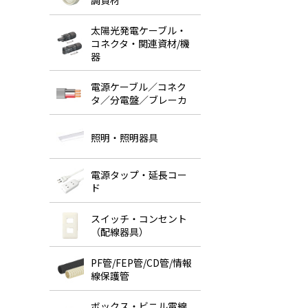
調資材
太陽光発電ケーブル・
コネクタ・関連資材/機
器
電源ケーブル／コネク
タ／分電盤／ブレーカ
照明・照明器具
電源タップ・延長コー
ド
スイッチ・コンセント
（配線器具）
PF管/FEP管/CD管/情報
線保護管
ボックス・ビニル電線