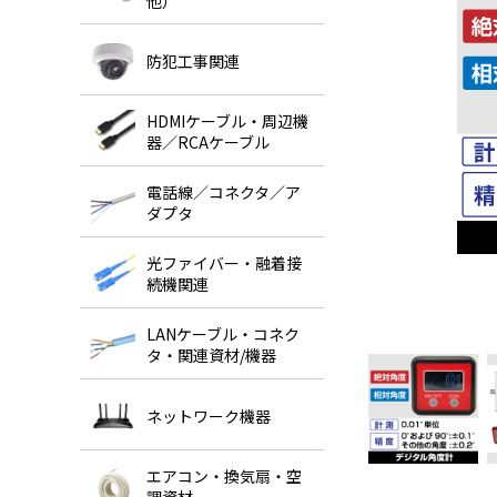
他）
防犯工事関連
HDMIケーブル・周辺機
器／RCAケーブル
電話線／コネクタ／ア
ダプタ
光ファイバー・融着接
続機関連
LANケーブル・コネク
タ・関連資材/機器
ネットワーク機器
エアコン・換気扇・空