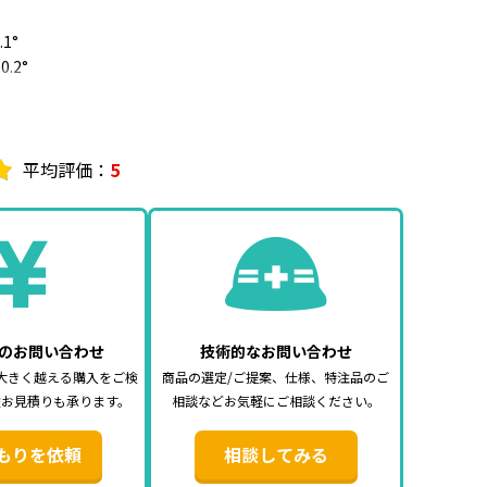
1°
.2°
対角度が計れます。
表示すれば水平器として
水準設定を行えば相対角度が測定可能
平均評価：
5
2個 ※電池別売
ら
のお問い合わせ
技術的なお問い合わせ
大きく越える購入をご検
商品の選定/ご提案、仕様、特注品のご
途お見積りも承ります。
相談などお気軽にご相談ください。
もりを依頼
相談してみる