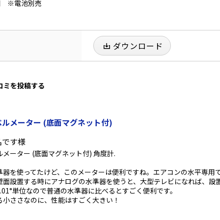
個 ※電池別売
ダウンロード
口コミを投稿する
ルメーター (底面マグネット付)
名です様
メーター (底面マグネット付) 角度計.
準器を使ってたけど、このメーターは便利ですね。エアコンの水平専用
壁面設置する時にアナログの水準器を使うと、大型テレビになれば、設
.01°単位なので普通の水準器に比べるとすごく便利です。
る小ささなのに、性能はすごく大きい！