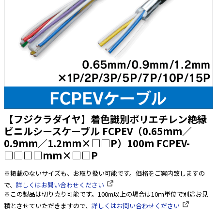
太陽光発電工事
エアコン・換気扇・空調資材
太陽光発電ケーブル・コネクタ・関連資
ホテル・病院向け
材/機器
電源ケーブル／コネクタ／分電盤／ブレ
ーカ
照明・照明器具
電源タップ・延長コード
スイッチ・コンセント（配線器具）
【フジクラダイヤ】着色識別ポリエチレン絶縁
PF管/FEP管/CD管/情報線保護管
ビニルシースケーブル FCPEV（0.65mm／
0.9mm／1.2mm×□□P）100m FCPEV-
ボックス・ビニル電線管付属品・引き込
みカバー
□□□□mm×□□P
工具関連
※掲載のないサイズも、お取り扱い可能です。価格をご案内致しますの
EV充電設備工事関連
で、
詳しくはお問い合わせください
※この製品は切り売り可能です。100m以上の場合は10ｍ単位で別途お見
感染症関連
積とさせていただきますので、
詳しくはお問い合わせください
その他