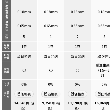
絶縁体標準厚
0.18mm
0.18mm
0.18mm
0.18m
導体外径
0.65mm
0.65mm
0.65mm
0.65m
対数
5
1
2
3
単位
購入
1巻
1巻
1巻
1巻
区分
在庫
当日発送
当日発送
当日発送
取り寄
受注生産
状況
在庫
〇
〇
○
（1.5～
月）
ント
ポイ
0%
0%
0%
0%
まとめ
買い
価格表
価格表
価格表
価格
24,940
9,750
13,190
16,840
円
（税
円
（税
円
（税
円
込）
込）
込）
込）