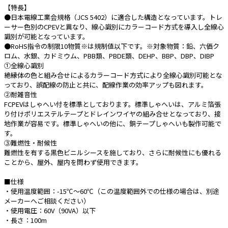
【特長】
●日本電線工業会規格（JCS 5402）に適合した構造となっています。トレ
e431オリジナル
ーサー色別のCPEVと異なり、線心識別にカラーコード方式を導入し全線心
識別が可能となっています。
暑さ対策
●RoHS指令の制限10物質※は規制値以下です。※対象物質：鉛、六価ク
ロム、水銀、カドミウム、PBB類、PBDE類、DEHP、BBP、DBP、DIBP
販売終了品
①全線心識別
絶縁体の色と組み合せによるカラーコード方式により全線心識別可能とな
っており、誤配線の防止と共に、配線作業の効率アップも図れます。
②耐雑音性
FCPEVはしゃへい付を標準としております。標準しゃへいは、アルミ箔張
り付けポリエステルテープとドレインワイヤの組み合せとなっており、接
地作業が容易です。標準しゃへいの他に、銅テープしゃへいも製作可能で
す。
③難燃性・耐候性
難燃性を有する黒色ビニルシースを施しており、さらに耐候性にも優れる
ことから、屋外、屋内を問わず使用できます。
■仕様
・使用温度範囲：-15℃～60℃（この温度範囲外での仕様の場合は、別途
メーカーへご相談ください）
・使用電圧：60V（90VA）以下
・長さ：100m