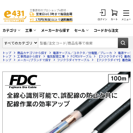
工事資材のプロショップe資材 CATV・アンテナ・防犯・光・LAN・電気・空調工事など
営業日は13時まで
当日出荷
¥0
1万円(税抜)以上で
送料無料
ログイン
カート
メニュー
カテゴリ
工事
メーカーから探す
セール
コードから注文
同軸ケーブル／テレビ用接栓／関連工具
CATV・アンテナ工事
在庫一掃セール
アンテナ・取付金具・ブースター／CATV
トップ
商品カテゴリから探す
電源ケーブル／コネクタ／分電盤／ブレーカ
電源ケーブ
光工事・FTTH工事
部材類
トップ
工事用途から探す
電気配管工事
FCPEVケーブル
【フジクラダイヤ】着色識別ポ
トップ
メーカー/ブランドで探す
フジクラダイヤケーブル
【フジクラダイヤ】着色識別ポリ
配線補助具（モール・結束バンド・テー
エアコン・換気扇工事
プ類 他）
防犯カメラ工事
防犯工事関連
LAN配線工事
HDMIケーブル・周辺機器／RCAケーブル
電話工事
電話線／コネクタ／アダプタ
電気配管工事
光ファイバー・融着接続機関連
EV充電設備工事
LANケーブル・コネクタ・関連資材/機器
照明設置工事
ネットワーク機器