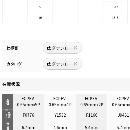
5
10.2
10
13.6
仕様書
ダウンロード
カタログ
ダウンロード
在庫状況
FCPEV-
FCPEV-
FCPEV-
FCPEV
型番
0.65mmx5P
0.65mmx1P
0.65mmx2P
0.65mmx
コード
注文
F0776
Y1532
F1166
J9451
仕上外径
6.7mm
4.6mm
5.4mm
5.7m