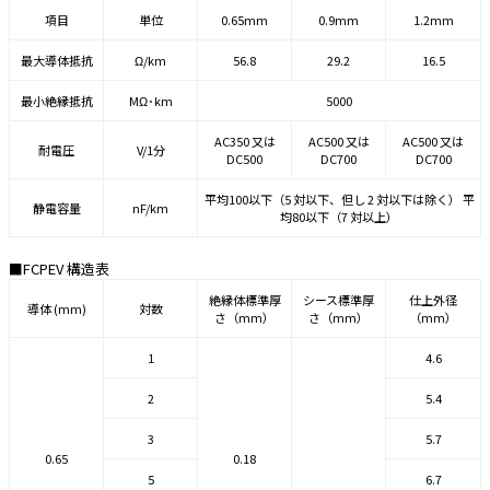
項目
単位
0.65mm
0.9mm
1.2mm
最大導体抵抗
Ω/km
56.8
29.2
16.5
最小絶縁抵抗
MΩ･km
5000
AC350 又は
AC500 又は
AC500 又は
耐電圧
V/1分
DC500
DC700
DC700
平均100以下（5 対以下、但し 2 対以下は除く） 平
静電容量
nF/km
均80以下（7 対以上）
■FCPEV 構造表
絶縁体標準厚
シース標準厚
仕上外径
導体 (mm)
対数
さ（mm）
さ（mm）
（mm）
1
4.6
2
5.4
3
5.7
0.65
0.18
5
6.7