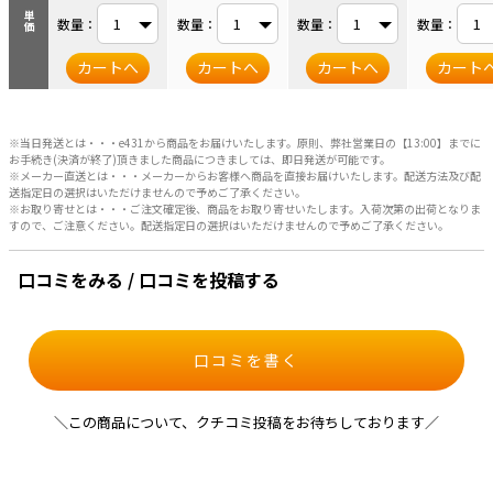
単価
数量：
数量：
数量：
数量：
カートへ
カートへ
カートへ
カート
※当日発送とは・・・e431から商品をお届けいたします。原則、弊社営業日の【13:00】までに
お手続き(決済が終了)頂きました商品につきましては、即日発送が可能です。
※メーカー直送とは・・・メーカーからお客様へ商品を直接お届けいたします。配送方法及び配
送指定日の選択はいただけませんので予めご了承ください。
※お取り寄せとは・・・ご注文確定後、商品をお取り寄せいたします。入荷次第の出荷となりま
すので、ご注意ください。配送指定日の選択はいただけませんので予めご了承ください。
口コミをみる / 口コミを投稿する
口コミを書く
＼この商品について、クチコミ投稿をお待ちしております／