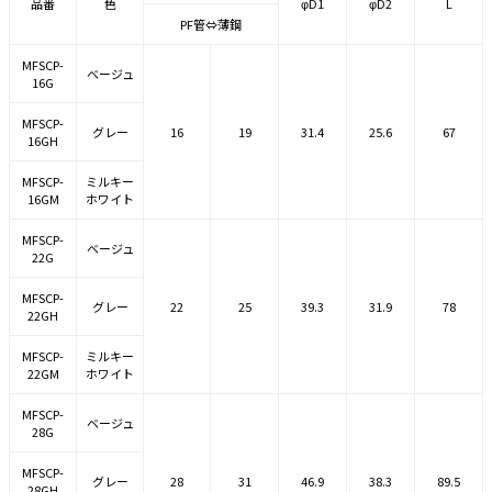
品番
色
φD1
φD2
L
PF管⇔薄鋼
MFSCP-
ベージュ
16G
MFSCP-
グレー
16
19
31.4
25.6
67
16GH
MFSCP-
ミルキー
16GM
ホワイト
MFSCP-
ベージュ
22G
MFSCP-
グレー
22
25
39.3
31.9
78
22GH
MFSCP-
ミルキー
22GM
ホワイト
MFSCP-
ベージュ
28G
MFSCP-
グレー
28
31
46.9
38.3
89.5
28GH