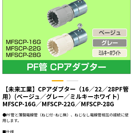
太陽光発電工事
エアコン・換気扇・空調資材
太陽光発電ケーブル・コネクタ・関連資
ホテル・病院向け
材/機器
電源ケーブル／コネクタ／分電盤／ブレ
ーカ
照明・照明器具
電源タップ・延長コード
スイッチ・コンセント（配線器具）
PF管/FEP管/CD管/情報線保護管
ボックス・ビニル電線管付属品・引き込
【未来工業】CPアダプター（16／22／28PF管
みカバー
用）(ベージュ／グレー／ミルキーホワイト)
工具関連
MFSCP-16G／MFSCP-22G／MFSCP-28G
EV充電設備工事関連
●PF管と薄鋼電線管（ねじ付･ねじ無）、ねじなし電線管相互の接続に使
用します。
感染症関連
■仕様
その他