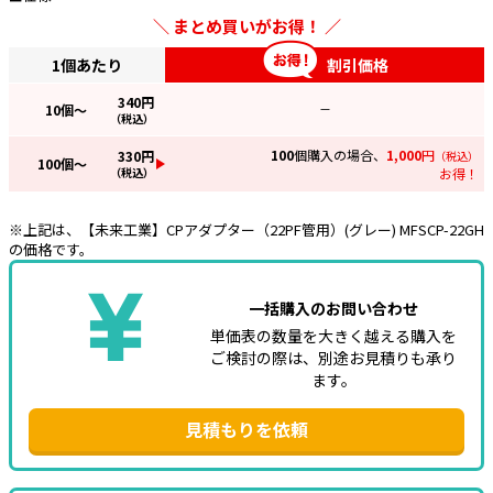
まとめ買いがお得！
e431オリジナル
1個あたり
割引価格
暑さ対策
340
円
10
個～
—
（税込）
販売終了品
100
個購入の場合、
1,000
円
330
円
（税込）
100
個～
（税込）
お得！
※上記は、【未来工業】CPアダプター（22PF管用）(グレー) MFSCP-22GH
の価格です。
一括購入のお問い合わせ
単価表の数量を大きく越える購入を
ご検討の際は、別途お見積りも承り
ます。
見積もりを依頼