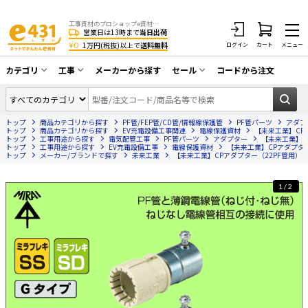
工事資材のプロショップe資材 CATV・アンテナ・防犯・光・LAN・電気・空調工事など
営業日は13時まで
当日出荷
¥0
1万円(税抜)以上で
送料無料
ログイン
カート
メニュー
カテゴリ
工事
メーカーから探す
セール
コードから注文
同軸ケーブル／テレビ用接栓／関連工具
CATV・アンテナ工事
在庫一掃セール
アンテナ・取付金具・ブースター／CATV
トップ
商品カテゴリから探す
PF管/FEP管/CD管/情報線保護管
PF管パーツ
アダプ
光工事・FTTH工事
部材類
トップ
商品カテゴリから探す
EV充電設備工事関連
電線保護資材
【未来工業】CPア
トップ
工事用途から探す
電気配管工事
PF管パーツ
アダプター
【未来工業】CP
トップ
配線補助具（モール・結束バンド・テー
工事用途から探す
EV充電設備工事
電線保護資材
【未来工業】CPアダプター（2
エアコン・換気扇工事
トップ
メーカー/ブランドで探す
未来工業
【未来工業】CPアダプター（22PF管用）(グレー
プ類 他）
防犯カメラ工事
防犯工事関連
1/2
LAN配線工事
HDMIケーブル・周辺機器／RCAケーブル
電話工事
電話線／コネクタ／アダプタ
電気配管工事
光ファイバー・融着接続機関連
EV充電設備工事
LANケーブル・コネクタ・関連資材/機器
照明設置工事
ネットワーク機器