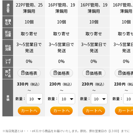
22PF管用、25
16PF管用、19
16PF管用、19
16PF管用
適合管
薄鋼用
薄鋼用
薄鋼用
薄鋼用
単位
購入
10個
10個
10個
10個
区分
在庫
取り寄せ
取り寄せ
取り寄せ
取り寄
3～5営業日で
3～5営業日で
3～5営業日で
3～5営業
状況
在庫
発送
発送
発送
発送
ント
ポイ
0%
0%
0%
0%
まとめ
買い
価格表
価格表
価格表
価格
330
230
230
230
円
（税込）
円
（税込）
円
（税込）
円
（税
～
～
～
～
単価
数量：
数量：
数量：
数量：
カートへ
カートへ
カートへ
カート
※当日発送とは・・・e431から商品をお届けいたします。原則、弊社営業日の【13:00】までに