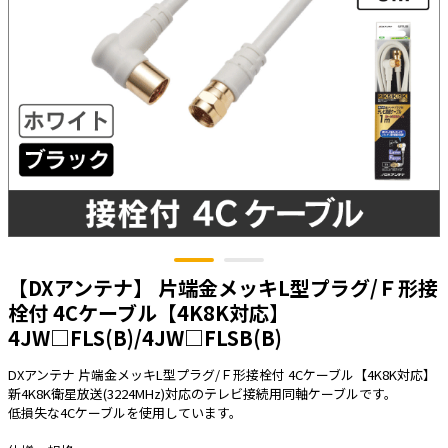
太陽光発電工事
エアコン・換気扇・空調資材
太陽光発電ケーブル・コネクタ・関連資
ホテル・病院向け
材/機器
電源ケーブル／コネクタ／分電盤／ブレ
ーカ
照明・照明器具
電源タップ・延長コード
スイッチ・コンセント（配線器具）
PF管/FEP管/CD管/情報線保護管
【DXアンテナ】 片端金メッキL型プラグ/Ｆ形接
ボックス・ビニル電線管付属品・引き込
みカバー
栓付 4Cケーブル【4K8K対応】
4JW□FLS(B)/4JW□FLSB(B)
工具関連
EV充電設備工事関連
DXアンテナ 片端金メッキL型プラグ/Ｆ形接栓付 4Cケーブル【4K8K対応】
新4K8K衛星放送(3224MHz)対応のテレビ接続用同軸ケーブルです。
感染症関連
低損失な4Cケーブルを使用しています。
その他