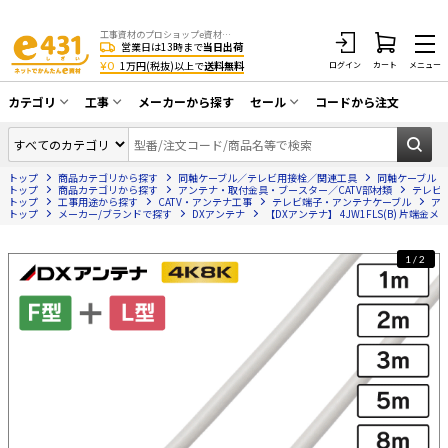
工事資材のプロショップe資材 CATV・アンテナ・防犯・光・LAN・電気・空調工事など
営業日は13時まで
当日出荷
¥0
1万円(税抜)以上で
送料無料
ログイン
カート
メニュー
カテゴリ
工事
メーカーから探す
セール
コードから注文
同軸ケーブル／テレビ用接栓／関連工具
CATV・アンテナ工事
在庫一掃セール
アンテナ・取付金具・ブースター／CATV
トップ
商品カテゴリから探す
同軸ケーブル／テレビ用接栓／関連工具
同軸ケーブル
光工事・FTTH工事
部材類
トップ
商品カテゴリから探す
アンテナ・取付金具・ブースター／CATV部材類
テレビ
トップ
工事用途から探す
CATV・アンテナ工事
テレビ端子・アンテナケーブル
ア
トップ
配線補助具（モール・結束バンド・テー
メーカー/ブランドで探す
DXアンテナ
【DXアンテナ】 4JW1FLS(B) 片端金
エアコン・換気扇工事
プ類 他）
防犯カメラ工事
防犯工事関連
1/2
LAN配線工事
HDMIケーブル・周辺機器／RCAケーブル
電話工事
電話線／コネクタ／アダプタ
電気配管工事
光ファイバー・融着接続機関連
EV充電設備工事
LANケーブル・コネクタ・関連資材/機器
照明設置工事
ネットワーク機器