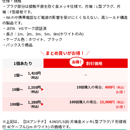
仕様・規格
・プラグ部分は接触不良を防ぐ金メッキ仕様で、片端：L型プラグ、片
e431オリジナル
端：F型接栓です。
・Wi-Fiや携帯電話など電波の影響を受けにくく与えない、高シールド構造
暑さ対策
の製品です。
・JEITA HSマーク認証済
販売終了品
・長さ：1m、2m、3m、5m、8m(ホワイトのみ)
・ケーブル色：ホワイト、ブラック
・パック入り商品
まとめ買いがお得！
1個あたり
割引価格
1,410
円
1
個～
—
（税込）
10
個購入の場合、
600
円
1,350
円
（税込）
10
個～
（税込）
お得！
100
個購入の場合、
13,000
円
1,280
円
（税込）
100
個～
（税込）
お得！
※上記は、【DXアンテナ】 4JW1FLS(B) 片端金メッキL型プラグ/Ｆ形接栓
付 4Cケーブル(1m ホワイト) の価格です。