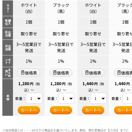
ホワイト
ブラック
ホワイト
ブラッ
カラー
（白）
（黒）
（白）
（黒）
単位
購入
1個
1個
1個
1個
区分
在庫
取り寄せ
取り寄せ
取り寄せ
取り寄
3～5営業日で
3～5営業日で
3～5営業日で
3～5営業
状況
在庫
発送
発送
発送
発送
ント
ポイ
1%
1%
1%
1%
まとめ
買い
価格表
価格表
価格表
価格
1,280
1,280
1,440
1,440
円
（税
円
（税
円
（税
円
込）
～
込）
～
込）
～
込）
～
単価
数量：
数量：
数量：
数量：
カートへ
カートへ
カートへ
カート
※当日発送とは・・・e431から商品をお届けいたします。原則、弊社営業日の【13:00】までに