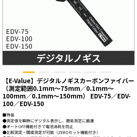
太陽光発電工事
エアコン・換気扇・空調資材
太陽光発電ケーブル・コネクタ・関連資
ホテル・病院向け
材/機器
電源ケーブル／コネクタ／分電盤／ブレ
ーカ
照明・照明器具
電源タップ・延長コード
スイッチ・コンセント（配線器具）
【E-Value】デジタルノギスカーボンファイバー
PF管/FEP管/CD管/情報線保護管
（測定範囲0.1mm～75mm／0.1mm～
ボックス・ビニル電線管付属品・引き込
みカバー
100mm／0.1mm～150mm） EDV-75／EDV-
100／EDV-150
工具関連
EV充電設備工事関連
■特長
●測定値を瞬時にデジタル表示し、簡易測定に最適
感染症関連
●オートOFF機能付きで電池消耗を防止
●比較測定・間接測定が可能（ZEROセット機能付き）
その他