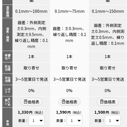
脂
脂
測定範囲
0.1mm～100mm
0.1mm～75mm
0.1mm～150mm
器差：外側測定
器差：外側測定
±0.3ｍｍ、内側
器差：±0.3ｍｍ、
器差・精度
±0.3ｍｍ、内側測
測定±0.5ｍｍ、
繰り返し精度：0.1
定±0.5ｍｍ、繰り
繰り返し精度：0.1
ｍｍ
返し精度：0.1ｍｍ
ｍｍ
単位
購入
1本
1本
1本
区分
在庫
取り寄せ
取り寄せ
取り寄せ
状況
在庫
3～5営業日で発送
3～5営業日で発送
3～5営業日で発送
ント
ポイ
0%
0%
0%
まとめ
買い
価格表
価格表
価格表
1,330
1,590
1,500
円
（税込）
円
（税込）
円
（税込）
数量：
数量：
数量：
単価