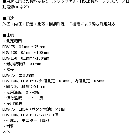
●用途に応じた機能差あり（クリップ付き／HOLD機能／デプスバー／自
動電源ONなど）
e431オリジナル
■用途
暑さ対策
外径・内径・段差・比較・間接測定 ※機種により深さ測定対応
販売終了品
■仕様
・測定範囲
EDV-75：0.1mm～75mm
EDV-100：0.1mm～100mm
EDV-150：0.1mm～150mm
・最小読取値：0.1mm
・器差
EDV-75：±0.3mm
EDV-100、EDV-150：外径測定±0.3mm、内径測定±0.5mm
・繰り返し精度：0.1mm
・使用温度：0～40度
・保存温度：-10～60度
・使用電池
EDV-75：LR54（ボタン電池）×1個
EDV-100、EDV-150：SR44×1個
・付属品：モニター用電池
・材質
本体