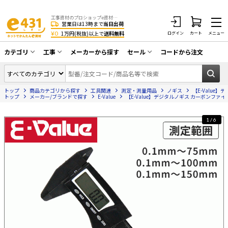
工事資材のプロショップe資材 CATV・アンテナ・防犯・光・LAN・電気・空調工事など
営業日は13時まで
当日出荷
¥0
1万円(税抜)以上で
送料無料
ログイン
カート
メニュー
カテゴリ
工事
メーカーから探す
セール
コードから注文
同軸ケーブル／テレビ用接栓／関連工具
CATV・アンテナ工事
在庫一掃セール
アンテナ・取付金具・ブースター／CATV
トップ
商品カテゴリから探す
工具関連
測定・測量用品
ノギス
【E-Value
光工事・FTTH工事
部材類
トップ
メーカー/ブランドで探す
E-Value
【E-Value】デジタルノギス カーボンファイバ
配線補助具（モール・結束バンド・テー
エアコン・換気扇工事
プ類 他）
1/6
防犯カメラ工事
防犯工事関連
LAN配線工事
HDMIケーブル・周辺機器／RCAケーブル
電話工事
電話線／コネクタ／アダプタ
電気配管工事
光ファイバー・融着接続機関連
EV充電設備工事
LANケーブル・コネクタ・関連資材/機器
照明設置工事
ネットワーク機器