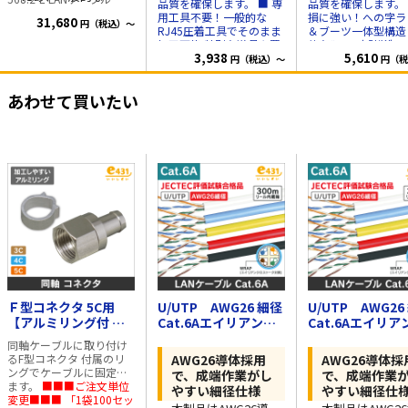
品質を確保します。 ■ 専
品質を確保します。 ■ 破
Cat.6Aケーブルに
Cat.6A 300m巻 U/UTP
用工具不要！一般的な
損に強い！への字ラ
31,680
円（税込）～
AWG26 細径 10ギガビッ
多い太径タイプと
RJ45圧着工具でそのまま
＆ブーツ一体型構造
ト伝送、周波数帯域
比べてケーブル外
加工可能 特別な道具を買
的な“への字”構造で
500MHzまで対応 アイソ
3,938
5,610
う必要なし。現場でも手
チ折れを防止。 さ
円（税込）～
円（税
径が細く、取り回
レーションWRAP構造で
間なくスピーディーに加
根元もブーツでしっ
しやすい仕様で
エイリアンクロストーク
工できます。 適合導体
保護し、頻繁な抜き
す。外径が細いた
を低減。 シールドなしで
あわせて買いたい
径:AWG26単線
にも安心です。 ■ 専用工
も安定した伝送品質を確
め、対応するRJ45
（0.4mm） 適用絶縁
具不要！一般的なRJ
保しつつ、細径を実現。
コネクタへの取り
径:0.7mm～0.8mm 適用
着工具でそのまま加
取り回しやすく、切断・
ケーブル径:Φ5～6mm 付
能 特別な道具を買
付けもしやすく、
被覆剥きもラクです。 導
属品:コネクタ本体、ディ
なし。現場でも手間
現場での成端作業
体径：0.40mm 8心線（単
バイダー、ロードバー 1
スピーディーに加工
の負担軽減や施工
線） カラー：ブルー、ホ
箱=100個 ■■当社専用ケ
ます。 適合導体
ワイト、ブラック、レッ
性の向上に貢献し
ーブル■■ ※他社製
径:AWG26単線
ド、イエロー 梱包形状：
ます。
AWG26ケーブルも対応し
（0.4mm） 適用絶
リール内蔵箱 1m毎にレ
ております
径:0.7mm～0.8mm
ングスマーク付
ケーブル径:Φ5～5.
付属品:コネクタ本
ィバイダー、ロード
ー、ブーツ 1箱=10
■■当社専用ケーブ
■■ ※他社製AWG
Ｆ型コネクタ 5C用
U/UTP AWG26 細径
U/UTP AWG26
ーブルも対応してお
【アルミリング付 同
Cat.6Aエイリアンク
Cat.6Aエイリア
す
軸ケーブル用接栓】 1
ロストーク対策 LAN
ロストーク対策 L
同軸ケーブルに取り付け
袋＝100個入
ケーブル 300mリール
ケーブル 300m
るF型コネクタ 付属のリ
AWG26導体採用
AWG26導体採
■■推奨工具■■
内蔵箱入 ホワイト
内蔵箱入 ブルー
ングでケーブルに固定し
で、成端作業がし
で、成端作業
ます。
■■■ご注文単位
やすい細径仕様
やすい細径仕
変更■■■ 「1袋100セッ