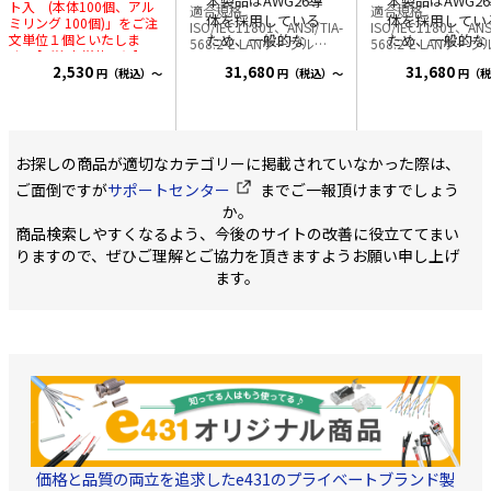
本製品はAWG26導
本製品はAWG2
ト入 (本体100個、アル
適合規格
適合規格
体を採用している
体を採用してい
ミリング 100個)」をご注
ISO/IEC11801、ANSI/TIA-
ISO/IEC11801、ANSI
文単位１個といたしま
ため、一般的な
ため、一般的な
568.2-E LANケーブル
568.2-E LANケーブル
す。 [ご注文単位１個]で
Cat.6Aケーブルに
Cat.6Aケーブル
Cat.6A 300m巻 U/UTP
Cat.6A 300m巻 U/
2,530
31,680
31,680
[本体100個、アルミリン
円（税込）～
円（税込）～
円（税
AWG26 細径 10ギガビッ
AWG26 細径 10ギ
■■推奨工具■
多い太径タイプと
多い太径タイプ
グ100個]のセットをお届
ト伝送、周波数帯域
ト伝送、周波数帯域
比べてケーブル外
比べてケーブル
けいたします。
・1袋100
500MHzまで対応 アイソ
500MHzまで対応 アイソ
径が細く、取り回
径が細く、取り
セット入 (本体100個、
レーションWRAP構造で
レーションWRAP構
アルミリング 100個) ・対
しやすい仕様で
しやすい仕様で
エイリアンクロストーク
エイリアンクロスト
応周波数 10～
す。外径が細いた
す。外径が細い
を低減。 シールドなしで
を低減。 シールド
お探しの商品が適切なカテゴリーに掲載されていなかった際は、
3224MHz 4K8K対応 ・
も安定した伝送品質を確
も安定した伝送品質
め、対応するRJ45
め、対応するRJ
材質 本体:黄銅,ニッケル
ご面倒ですが
サポートセンター
までご一報頂けますでしょう
保しつつ、細径を実現。
保しつつ、細径を実
コネクタへの取り
コネクタへの取
メッキ リング:アルミ合
取り回しやすく、切断・
取り回しやすく、切
か。
付けもしやすく、
付けもしやすく
金 ・対応ケーブル 3C
被覆剥きもラクです。 導
被覆剥きもラクです。
商品検索しやすくなるよう、今後のサイトの改善に役立ててまい
用: 3C-FB, 3C-2V, 3C-
現場での成端作業
現場での成端作
体径：0.40mm 8心線（単
体径：0.40mm 8
2B, 3C-FV 4C用: S-4C-
りますので、ぜひご理解とご協力を頂きますようお願い申し上げ
の負担軽減や施工
の負担軽減や施
線） カラー：ブルー、ホ
線） カラー：ブル
FB,4C-FV,4C-2B 5C用: S-
ワイト、ブラック、レッ
ワイト、ブラック、
性の向上に貢献し
ます。
性の向上に貢献
5C-FB,5C-2V,5C-2B
ド、イエロー 梱包形状：
ド、イエロー 梱包
ます。
ます。
リール内蔵箱 1m毎にレ
リール内蔵箱 1m毎
ングスマーク付
ングスマーク付
価格と品質の両立を追求したe431のプライベートブランド製