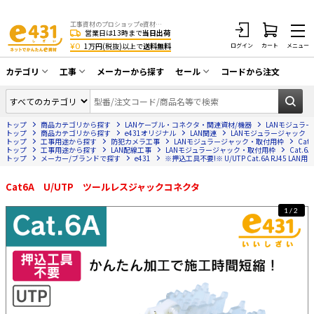
工事資材のプロショップe資材 CATV・アンテナ・防犯・光・LAN・電気・空調工事など
営業日は13時まで
当日出荷
¥0
1万円(税抜)以上で
送料無料
ログイン
カート
メニュー
カテゴリ
工事
メーカーから探す
セール
コードから注文
同軸ケーブル／テレビ用接栓／関連工具
CATV・アンテナ工事
在庫一掃セール
アンテナ・取付金具・ブースター／CATV
トップ
商品カテゴリから探す
LANケーブル・コネクタ・関連資材/機器
LANモジュラ
光工事・FTTH工事
部材類
トップ
商品カテゴリから探す
e431オリジナル
LAN関連
LANモジュラージャック
トップ
工事用途から探す
防犯カメラ工事
LANモジュラージャック・取付用枠
Cat.
トップ
配線補助具（モール・結束バンド・テー
工事用途から探す
LAN配線工事
LANモジュラージャック・取付用枠
Cat.6A
エアコン・換気扇工事
トップ
メーカー/ブランドで探す
e431
※押込工具不要!※ U/UTP Cat.6A RJ45 L
プ類 他）
防犯カメラ工事
防犯工事関連
Cat6A U/UTP ツールレスジャックコネクタ
LAN配線工事
HDMIケーブル・周辺機器／RCAケーブル
1/2
電話工事
電話線／コネクタ／アダプタ
電気配管工事
光ファイバー・融着接続機関連
EV充電設備工事
LANケーブル・コネクタ・関連資材/機器
照明設置工事
ネットワーク機器