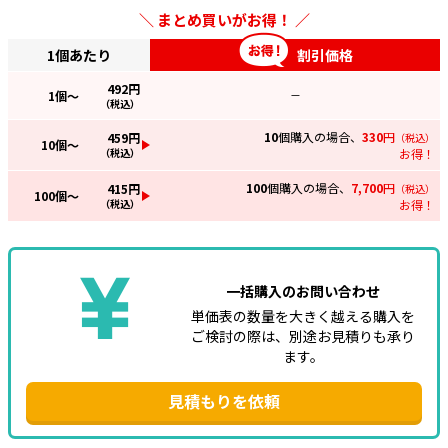
まとめ買いがお得！
1個あたり
割引価格
492
円
1
個～
—
（税込）
10
個購入の場合、
330
円
459
円
（税込）
10
個～
（税込）
お得！
100
個購入の場合、
7,700
円
415
円
（税込）
100
個～
（税込）
お得！
一括購入のお問い合わせ
単価表の数量を大きく越える購入を
ご検討の際は、別途お見積りも承り
ます。
見積もりを依頼