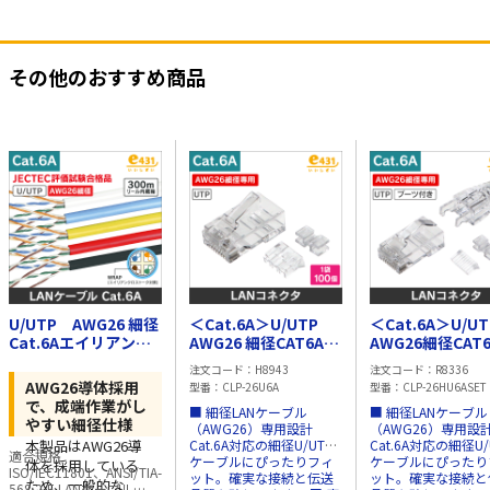
その他のおすすめ商品
U/UTP AWG26 細径
＜Cat.6A＞U/UTP
＜Cat.6A＞U/UT
Cat.6Aエイリアンク
AWG26 細径CAT6Aケ
AWG26細径CAT
ロストーク対策 LAN
ーブル用コネクタ 一
ーブル用への字
注文コード
H8943
注文コード
R8336
ケーブル 300mリール
袋100個入
タ (コネクタ+ブ
AWG26導体採用
型番
CLP-26U6A
型番
CLP-26HU6ASET
内蔵箱入 ホワイト
+100個セット)
で、成端作業がし
■ 細径LANケーブル
■ 細径LANケーブル
やすい細径仕様
（AWG26）専用設計
（AWG26）専用設
本製品はAWG26導
Cat.6A対応の細径U/UTP
Cat.6A対応の細径U/
適合規格
ケーブルにぴったりフィ
ケーブルにぴったり
体を採用している
ISO/IEC11801、ANSI/TIA-
ット。確実な接続と伝送
ット。確実な接続と
ため、一般的な
568.2-E LANケーブル