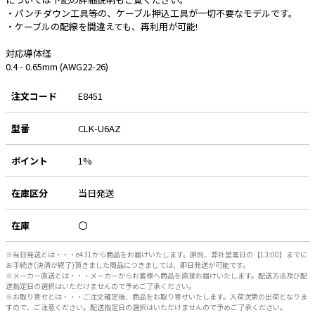
・パンチダウン工具等の、ケーブル押込工具が一切不要なモデルです。
e431オリジナル
・ケーブルの配線を間違えても、再利用が可能!
暑さ対策
対応導体径
0.4 - 0.65mm (AWG22-26)
販売終了品
注文コード
E8451
型番
CLK-U6AZ
ポイント
1%
在庫区分
当日発送
在庫
〇
※当日発送とは・・・e431から商品をお届けいたします。原則、弊社営業日の【13:00】までに
お手続き(決済が終了)頂きました商品につきましては、即日発送が可能です。
※メーカー直送とは・・・メーカーからお客様へ商品を直接お届けいたします。配送方法及び配
送指定日の選択はいただけませんので予めご了承ください。
※お取り寄せとは・・・ご注文確定後、商品をお取り寄せいたします。入荷次第の出荷となりま
すので、ご注意ください。配送指定日の選択はいただけませんので予めご了承ください。