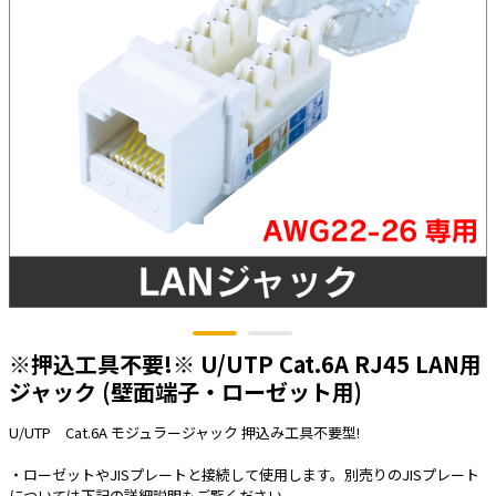
太陽光発電工事
エアコン・換気扇・空調資材
太陽光発電ケーブル・コネクタ・関連資
ホテル・病院向け
材/機器
電源ケーブル／コネクタ／分電盤／ブレ
ーカ
照明・照明器具
電源タップ・延長コード
スイッチ・コンセント（配線器具）
PF管/FEP管/CD管/情報線保護管
ボックス・ビニル電線管付属品・引き込
みカバー
※押込工具不要!※ U/UTP Cat.6A RJ45 LAN用
工具関連
ジャック (壁面端子・ローゼット用)
EV充電設備工事関連
U/UTP Cat.6A モジュラージャック 押込み工具不要型!
感染症関連
・ローゼットやJISプレートと接続して使用します。別売りのJISプレート
については下記の詳細説明もご覧ください。
その他