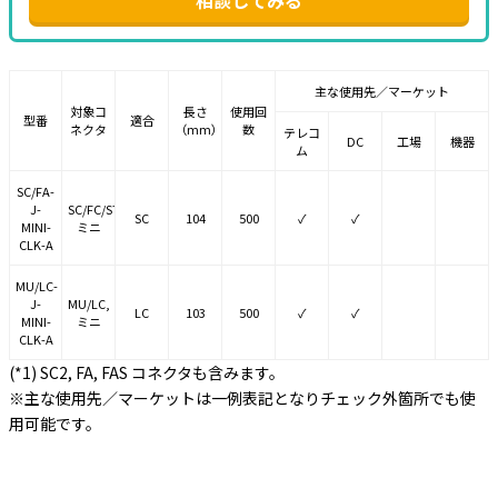
相談してみる
主な使用先／マーケット
対象コ
長さ
使用回
型番
適合
ネクタ
（mm）
数
テレコ
DC
工場
機器
ム
SC/FA-
J-
SC/FC/ST(*1),
SC
104
500
✓
✓
MINI-
ミニ
CLK-A
MU/LC-
J-
MU/LC,
LC
103
500
✓
✓
MINI-
ミニ
CLK-A
(*1) SC2, FA, FAS コネクタも含みます。
※主な使用先／マーケットは一例表記となりチェック外箇所でも使
用可能です。