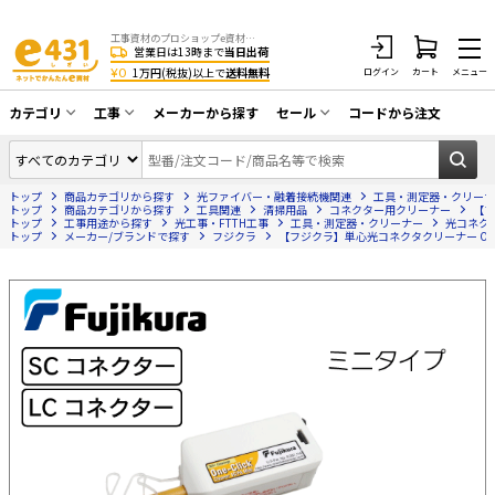
工事資材のプロショップe資材 CATV・アンテナ・防犯・光・LAN・電気・空調工事など
営業日は13時まで
当日出荷
¥0
1万円(税抜)以上で
送料無料
ログイン
カート
メニュー
カテゴリ
工事
メーカーから探す
セール
コードから注文
同軸ケーブル／テレビ用接栓／関連工具
CATV・アンテナ工事
在庫一掃セール
アンテナ・取付金具・ブースター／CATV
トップ
商品カテゴリから探す
光ファイバー・融着接続機関連
工具・測定器・クリーナ
光工事・FTTH工事
部材類
トップ
商品カテゴリから探す
工具関連
清掃用品
コネクター用クリーナー
【フ
トップ
工事用途から探す
光工事・FTTH工事
工具・測定器・クリーナー
光コネク
トップ
配線補助具（モール・結束バンド・テー
メーカー/ブランドで探す
フジクラ
【フジクラ】単心光コネクタクリーナー One-Click 
エアコン・換気扇工事
プ類 他）
防犯カメラ工事
防犯工事関連
LAN配線工事
HDMIケーブル・周辺機器／RCAケーブル
電話工事
電話線／コネクタ／アダプタ
電気配管工事
光ファイバー・融着接続機関連
EV充電設備工事
LANケーブル・コネクタ・関連資材/機器
照明設置工事
ネットワーク機器