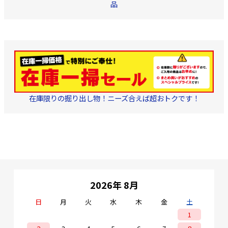
品
在庫限りの掘り出し物！ニーズ合えば超おトクです！
2026年 8月
日
月
火
水
木
金
土
1