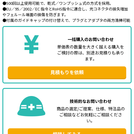
●500回以上使用可能で、乾式／ワンプッシュ式の方式を採用。
●EU／95／2002／EC 指令とRoHS指令に適合し、光コネクタの損失増加
e431オリジナル
やフェルール端面の損傷を防ぎます。
●付属のガイドキャップの付け替えで、プラグとアダプタの両方清掃可能
暑さ対策
販売終了品
一括購入のお問い合わせ
単価表の数量を大きく越える購入を
ご検討の際は、別途お見積りも承り
ます。
見積もりを依頼
技術的なお問い合わせ
商品の選定/ご提案、仕様、特注品の
ご相談などお気軽にご相談くださ
い。