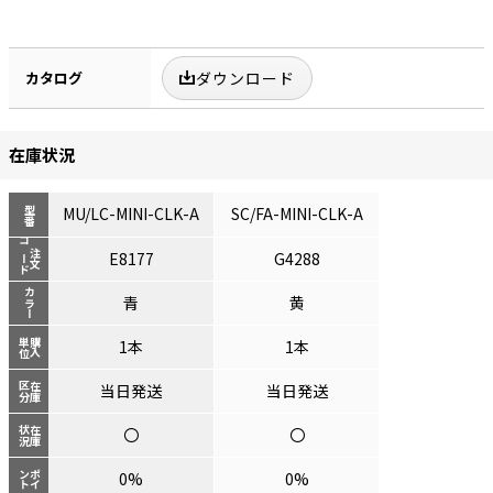
カタログ
ダウンロード
在庫状況
MU/LC-MINI-CLK-A
SC/FA-MINI-CLK-A
型番
コード
注文
E8177
G4288
カラー
青
黄
単位
購入
1本
1本
区分
在庫
当日発送
当日発送
状況
在庫
〇
〇
ント
ポイ
0%
0%