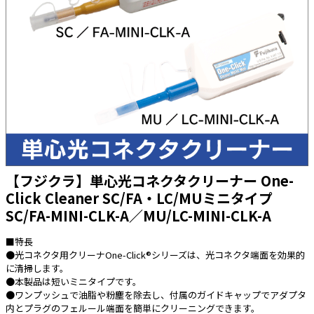
太陽光発電工事
エアコン・換気扇・空調資材
太陽光発電ケーブル・コネクタ・関連資
ホテル・病院向け
材/機器
電源ケーブル／コネクタ／分電盤／ブレ
ーカ
照明・照明器具
電源タップ・延長コード
スイッチ・コンセント（配線器具）
【フジクラ】単心光コネクタクリーナー One-
PF管/FEP管/CD管/情報線保護管
Click Cleaner SC/FA・LC/MUミニタイプ
ボックス・ビニル電線管付属品・引き込
SC/FA-MINI-CLK-A／MU/LC-MINI-CLK-A
みカバー
工具関連
■特長
●光コネクタ用クリーナOne-Click®シリーズは、光コネクタ端面を効果的
EV充電設備工事関連
に清掃します。
●本製品は短いミニタイプです。
感染症関連
●ワンプッシュで油脂や粉塵を除去し、付属のガイドキャップでアダプタ
内とプラグのフェルール端面を簡単にクリーニングできます。
その他