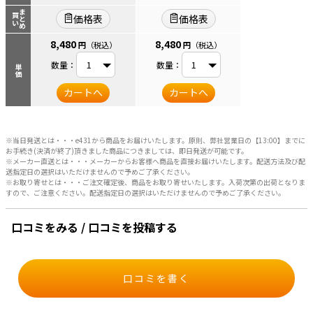
まとめ
買い
価格表
価格表
8,480
8,480
円
（税込）
円
（税込）
数量：
数量：
単価
カートへ
カートへ
※当日発送とは・・・e431から商品をお届けいたします。原則、弊社営業日の【13:00】までに
お手続き(決済が終了)頂きました商品につきましては、即日発送が可能です。
※メーカー直送とは・・・メーカーからお客様へ商品を直接お届けいたします。配送方法及び配
送指定日の選択はいただけませんので予めご了承ください。
※お取り寄せとは・・・ご注文確定後、商品をお取り寄せいたします。入荷次第の出荷となりま
すので、ご注意ください。配送指定日の選択はいただけませんので予めご了承ください。
口コミをみる / 口コミを投稿する
口コミを書く