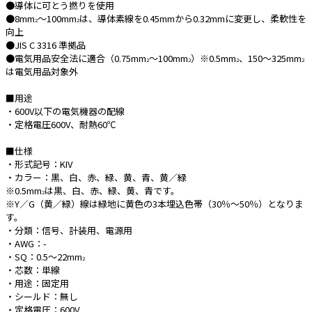
●導体に可とう撚りを使用
●8mm
～100mm
は、導体素線を0.45mmから0.32mmに変更し、柔軟性を
2
2
e431オリジナル
向上
●JIS C 3316 準拠品
暑さ対策
●電気用品安全法に適合（0.75mm
～100mm
）※0.5mm
、150～325mm
2
2
2
2
は電気用品対象外
販売終了品
■用途
・600V以下の電気機器の配線
・定格電圧600V、耐熱60℃
■仕様
・形式記号：KIV
・カラー：黒、白、赤、緑、黄、青、黄／緑
※0.5mm
は黒、白、赤、緑、黄、青です。
2
※Y／G（黄／緑）線は緑地に黄色の3本埋込色帯（30％～50％）となりま
す。
・分類：信号、計装用、電源用
・AWG：-
・SQ：0.5～22mm
2
・芯数：単線
・用途：固定用
・シールド：無し
・定格電圧：600V