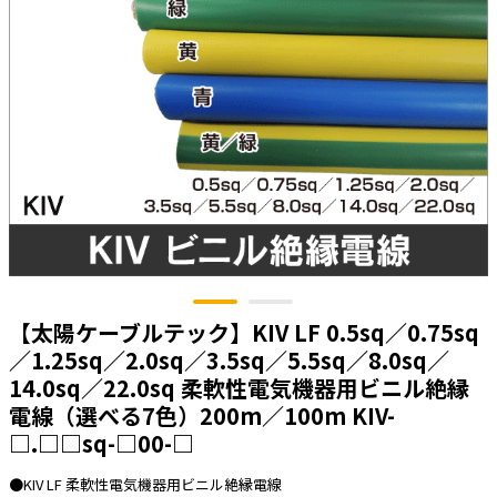
太陽光発電工事
エアコン・換気扇・空調資材
太陽光発電ケーブル・コネクタ・関連資
ホテル・病院向け
材/機器
電源ケーブル／コネクタ／分電盤／ブレ
ーカ
照明・照明器具
電源タップ・延長コード
スイッチ・コンセント（配線器具）
PF管/FEP管/CD管/情報線保護管
ボックス・ビニル電線管付属品・引き込
【太陽ケーブルテック】KIV LF 0.5sq／0.75sq
みカバー
／1.25sq／2.0sq／3.5sq／5.5sq／8.0sq／
工具関連
14.0sq／22.0sq 柔軟性電気機器用ビニル絶縁
電線（選べる7色）200m／100m KIV-
EV充電設備工事関連
□.□□sq-□00-□
感染症関連
●KIV LF 柔軟性電気機器用ビニル絶縁電線
その他