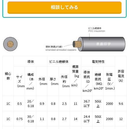
相談してみる
導体
ビニル絶縁体
電気特性
概算
質量
許容
導体
線心
構成
絶縁
耐電
（kg
電流
サイ
外径
抵抗
数
（本
外径
厚さ
抵抗
圧
／
（A）
ズ
約
（Ω
／
（mm）
（mm）
（MΩ
（V／
km）
（mm
）
（mm）
／
2
mm）
km20℃）
1min.）
km20℃）
20／
36.7
50以
1C
0.5
0.9
0.8
2.5
11
2000
9.6
0.18
以下
上
30／
24.4
50以
1C
0.75
1.1
0.8
2.7
14
2000
12
0.18
以下
上