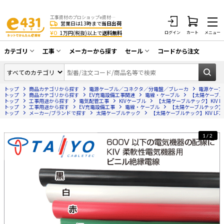
工事資材のプロショップe資材 CATV・アンテナ・防犯・光・LAN・電気・空調工事など
営業日は13時まで
当日出荷
¥0
1万円(税抜)以上で
送料無料
ログイン
カート
メニュー
カテゴリ
工事
メーカーから探す
セール
コードから注文
同軸ケーブル／テレビ用接栓／関連工具
CATV・アンテナ工事
在庫一掃セール
アンテナ・取付金具・ブースター／CATV
トップ
商品カテゴリから探す
電源ケーブル／コネクタ／分電盤／ブレーカ
電源ケーブ
光工事・FTTH工事
部材類
トップ
商品カテゴリから探す
EV充電設備工事関連
電線・ケーブル
【太陽ケーブルテッ
トップ
工事用途から探す
電気配管工事
KIVケーブル
【太陽ケーブルテック】KIV LF2
トップ
配線補助具（モール・結束バンド・テー
工事用途から探す
EV充電設備工事
電線・ケーブル
【太陽ケーブルテック】KIV
エアコン・換気扇工事
トップ
メーカー/ブランドで探す
太陽ケーブルテック
【太陽ケーブルテック】KIV LF2.
プ類 他）
防犯カメラ工事
防犯工事関連
1/2
LAN配線工事
HDMIケーブル・周辺機器／RCAケーブル
電話工事
電話線／コネクタ／アダプタ
電気配管工事
光ファイバー・融着接続機関連
EV充電設備工事
LANケーブル・コネクタ・関連資材/機器
照明設置工事
ネットワーク機器