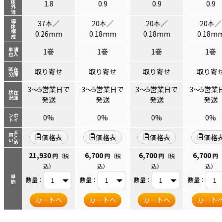
導体外径
1.8
0.9
0.9
0.9
37本／
20本／
20本／
20本／
導体構成
0.26mm
0.18mm
0.18mm
0.18m
単位
購入
1巻
1巻
1巻
1巻
区分
在庫
取り寄せ
取り寄せ
取り寄せ
取り寄
3～5営業日で
3～5営業日で
3～5営業日で
3～5営業
状況
在庫
発送
発送
発送
発送
ント
ポイ
0%
0%
0%
0%
まとめ
買い
価格表
価格表
価格表
価格
21,930
6,700
6,700
6,700
円
（税
円
（税
円
（税
円
込）
込）
込）
込）
単価
数量：
数量：
数量：
数量：
カートへ
カートへ
カートへ
カート