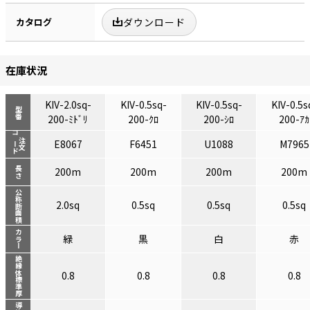
カタログ
ダウンロード
在庫状況
KIV-2.0sq-
KIV-0.5sq-
KIV-0.5sq-
KIV-0.5s
型番
200-ﾐﾄﾞﾘ
200-ｸﾛ
200-ｼﾛ
200-ｱｶ
コード
注文
E8067
F6451
U1088
M7965
長さ
200m
200m
200m
200m
公称断面積
2.0sq
0.5sq
0.5sq
0.5sq
カラー
緑
黒
白
赤
絶縁体標準厚
0.8
0.8
0.8
0.8