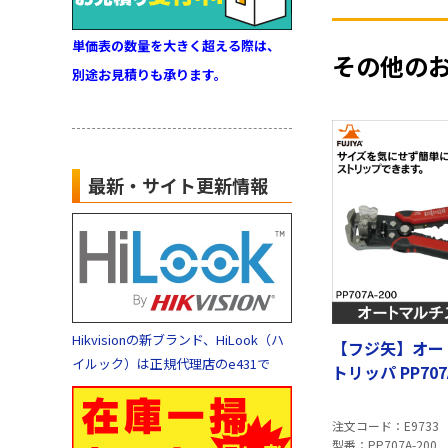
単価表の数量を大きく超える際は、
その他の
別途お見積りも承ります。
最新・サイト更新情報
Hikvisionの新ブランド、HiLook（ハ
【フジ矢】オー
イルック）は正規代理店のe431で
トリッパ PP707A
注文コード
E9733
型番
PP707A-200