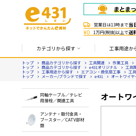
当
営業日は13時まで
送
¥0
1万円(税抜)以上で
カテゴリから探す
工事用途か
トップ
商品カテゴリから探す
工具関連
作業工具
トップ
商品カテゴリから探す
e431オリジナル
工具
トップ
工事用途から探す
エアコン・換気扇工事
工
トップ
メーカー/ブランドで探す
e431
オートワイヤ
オートワ
同軸ケーブル／テレビ
用接栓／関連工具
アンテナ・取付金具・
ブースター／CATV部材
類