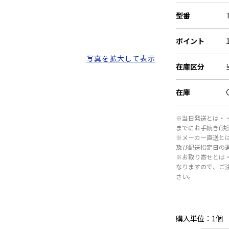
質量：約330g
型番
ポイント
写真を拡大して表示
在庫区分
在庫
※当日発送とは・・
までにお手続き(
※メーカー直送と
及び配送指定日の
※お取り寄せとは
なりますので、ご
さい。
購入単位：1個