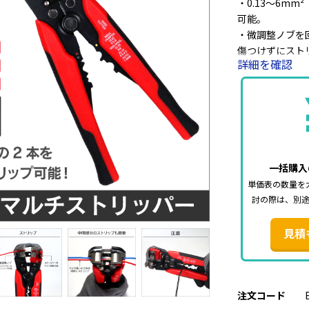
・0.13～6m
可能。
・微調整ノブを回
傷つけずにスト
詳細を確認
・絶縁端子／非絶縁
・車用イグニッ
・PP＆TPR
■用途
様々な分野での
一括購入
■商品仕様
単価表の数量を
適合電線：0.13
討の際は、別
切断可能サイズ：0.
適合ターミナル
見積
【絶縁端子】22～
【裸端子】22～1
【車用イグニッ
材質：SS41（
注文コード
全長：約210m