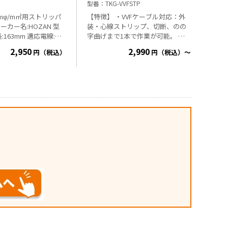
型番
TKG-VVFSTP
mmφ/m㎡用ストリッパ
【特徴】 ・VVFケーブル対応：外
装・心線ストリップ、切断、のの
63mm 適応電線:
字曲げまで1本で作業が可能。 ・
.8/1.0/1.6/2.0mmφ
ストリップ補助バネ付き：握りを
2,950
2,990
円（税込）
円（税込）～
.5/0.75/1.25/2.0m
緩めると自動で刃が開き使いやす
g
いです。 ・2種類のスケール：
1mm単位（心線※20mmまで）と
1cm単位（外装11cmまで）で長さ
測定が可能。 ・精密な作業が可
能：専用工具なのでペンチと比較
して心線を傷つけにくく、キレイ
な仕上がりを実現します。 【用
途】 ・VVFケーブルの外装・心線
。
の被覆ストリップ、切断、のの字
曲げに 【商品スペック】 ・ストリ
ップサイズ（VVFケーブル）：（心
線被覆ストリップ）φ1.6mm×3、
φ2.0mm×3、（ケーブル外装スト
リップ）1.6×2心、1.6×3心、
2.0×2心、2.0×3心 ・切断能力
（VVFケーブル）：1.6×2心、
1.6×3心、2.0×2心、2.0×3心 ・