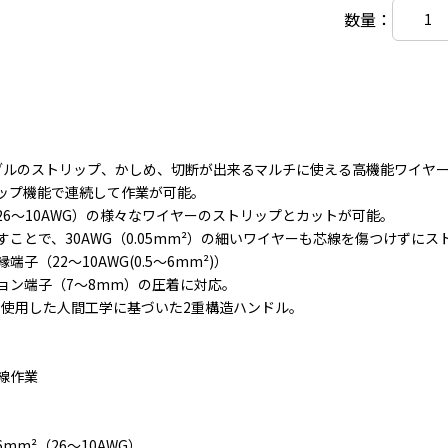
数量：
ブルのストリップ、かしめ、切断が出来るマルチに使える高機能ワイヤ
ップ機能で連続して作業が可能。
²（26～10AWG）の様々なワイヤーのストリップとカットが可能。
ことで、30AWG（0.05mm²）の細いワイヤーも芯線を傷つけずにス
子（22～10AWG(0.5～6mm²)）
ョン端子（7～8mm）の圧着に対応。
材を使用した人間工学に基づいた2重構造ハンドル。
線作業
6mm²（26～10AWG）