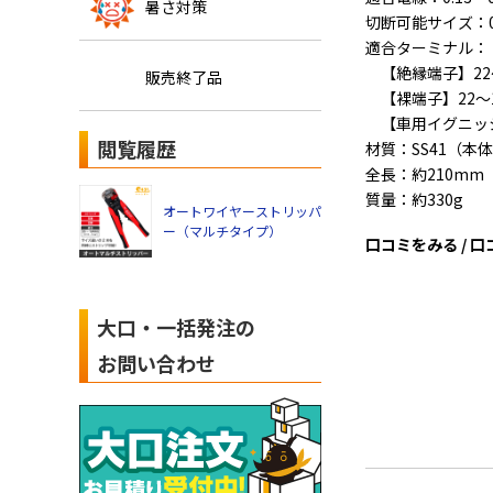
暑さ対策
切断可能サイズ：0.0
適合ターミナル：
【絶縁端子】22～1
販売終了品
【裸端子】22～10
【車用イグニッシ
閲覧履歴
材質：SS41（本
全長：約210mm
質量：約330g
オートワイヤーストリッパ
ー（マルチタイプ）
口コミをみる / 
大口・一括発注の
お問い合わせ