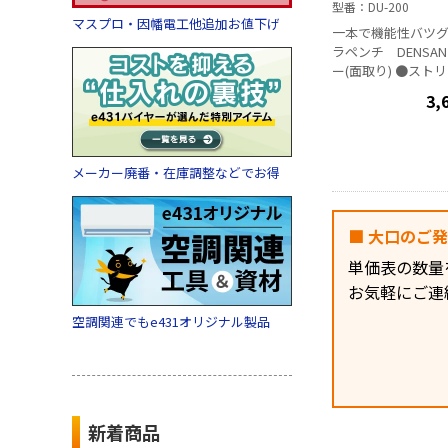
型番
DU-200
マスプロ・因幡電工他追加お値下げ
一本で機能性バツグ
ラペンチ DENSAN 特徴: ●リー
ー(面取り) ●スト
●切断刃先が長い
3,
(20mm)VA2.0×3
マー機能 ●偏芯支
40%UP ●圧着ダイス(
2.63m㎡ ●圧着ダイス
メーカー廃番・在庫調整などでお得
6.64m㎡ ●ネジ
ド ●全長:220mm ●
■ 大口のご
単価表の数量
お気軽にご連
空調関連でもe431オリジナル製品
新着商品