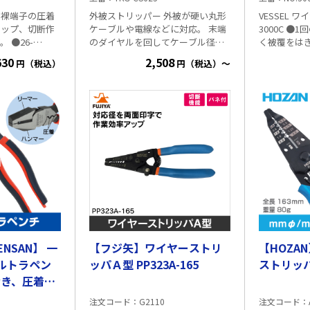
・裸端子の圧着
外被ストリッパー 外被が硬い丸形
VESSEL
リップ、切断作
ケーブルや電線などに対応。 末端
3000C ●1回の操作で完璧にすばや
 ●26-
のダイヤルを回してケーブル径に
く被覆をは
線の皮むきと切断
合わせます。 刃のまわりのダイヤ
●テレビ・
630
2,508
円（税込）
円（税込）～
2-10AWGの
ルを回すと刃の長さが調節できま
具、電気工
のかしめ作業が
す。 ■輪切り・縦裂き対応 内向き
路、電信電
mmのファストン
に回すことで先端の皮むきができ
に使える。 
きます。 ■
ます、 レバーを倒すことで刃が90
付。 適用電線：より線用 0.9mm² /
m ・適合電
度回転し、中間の外被を縦に裂く
1.25mm² / 2
・重量：340g
ことができます。 ■適合ケーブル
5.5m
径:Φ6~25mm
NSAN】 一
【フジ矢】ワイヤーストリ
【HOZA
ウルトラペン
ッパＡ型 PP323A-165
ストリッパー
むき、圧着ダ
注文コード
G2110
注文コード