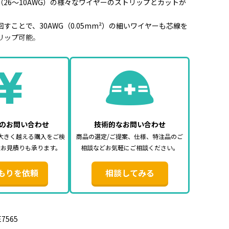
m²（26～10AWG）の様々なワイヤーのストリップとカットが
すことで、30AWG（0.05mm²）の細いワイヤーも芯線を
リップ可能。
端子（22～10AWG(0.5～6mm²)）
ション端子（7～8mm）の圧着に対応。
素材を使用した人間工学に基づいた2重構造ハンドル。
配線作業
のお問い合わせ
技術的なお問い合わせ
大きく越える購入をご検
商品の選定/ご提案、仕様、特注品のご
～6mm²（26～10AWG）
途お見積りも承ります。
相談などお気軽にご相談ください。
05～6(30～10AWG)
：
もりを依頼
相談してみる
10AWG(0.5～6mm²)
0AWG(0.5～6mm²)
ション端子】7～8mm
本体）、PP+TPR（グリップ）
E7565
m