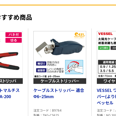
おすすめ商品
トマルチス
ケーブルストリッパー 適合
VESSE
-200
Φ6~25mm
パー(より線
ベッセル
注文コード
B9764
注文コード
型番
TKG-CS625
型番
NO.30