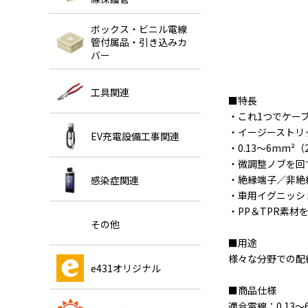
ボックス・ビニル電線
管付属品・引き込みカ
バー
工具関連
■特長
・これ1つでケー
・イージーストリ
EV充電設備工事関連
・0.13～6mm
・微調整ノブを回す
・絶縁端子／非絶縁端
感染症関連
・車用イグニッシ
・PP＆TPR素
その他
■用途
様々な分野での配
e431オリジナル
■商品仕様
適合電線：0.13～