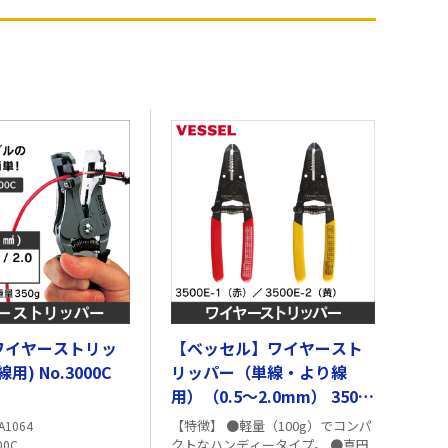
L ワイヤーストリッ
【ベッセル】ワイヤースト
用) No.3000C
リッパー（単線・より線
用）（0.5～2.0mm） 3500-
E1
【特徴】 ●軽量（100g）でコンパ
A1064
クトなハンディータイプ。 ●真円
00C