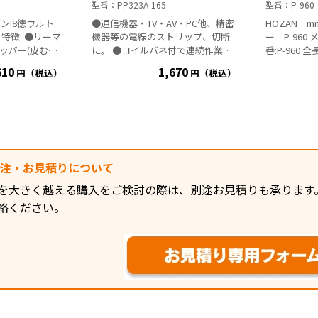
型番
PP323A-165
型番
P-960
ン!8徳ウルト
●通信機器・TV・AV・PC他、精密
HOZAN 
マ
機器等の電線のストリップ、切断
ー P-960 メーカー名:HOZAN 型
リッパー(皮むき)
に。 ●コイルバネ付で連続作業に
番:P-960 全長:1
最適です。 ●厚みがり、握った時
【単線】0.65/0
610
1,670
円（税込）
円（税込）
C 切断OK ●ハン
に手にフィットする軟質成形樹脂
【より線】0.3/0
点は切断力
グリップを採用しています。 ●本
㎡ 重量 80
小)0.25-
体表面にAWG、mmを表示してい
(大)1.25-
るのでサイズ換算に大変便利で
廻し用カットヘッ
す。 ●簡単に電線の芯線を傷つけ
質量:370g
ずに被覆をはぎ取ることが出来ま
す。 ■仕様 ・サイズ：165mm ・
発注・お見積りについて
重量：140g ・適応電線サイズ
(AWG)：20・18・16・14・12・10
を大きく越える購入をご検討の際は、別途お見積りも承ります
・適応電線サイズ(単線)：0.8・
絡ください。
1.0・1.3・1.6・2.0・2.6mm