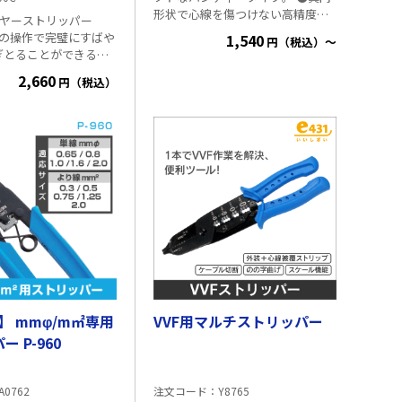
形状で心線を傷つけない高精度ブ
 ワイヤーストリッパー
レード付き。 ●ダイヤモンド精密
1,540
円（税込）～
砥石研磨により、高精度のはく離
ぎとることができる。
を実現。 ●グリップには、AWG・
ラジオその他の電気器
2,660
mm・mm²の換算表付。 ●刃の根
円（税込）
事、自動車の電気回
元では電線をカット可能。 ■仕様
話機の配線など多用途
●ストリップゲージ
.0mm² / 3.5mm² /
m² 全長 170mm 重量 350g
N】 mmφ/m㎡専用
VVF用マルチストリッパー
 P-960
A0762
注文コード
Y8765