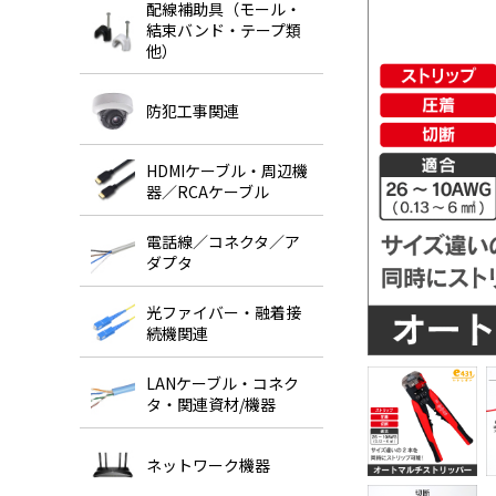
配線補助具（モール・
結束バンド・テープ類
他）
防犯工事関連
HDMIケーブル・周辺機
器／RCAケーブル
電話線／コネクタ／ア
ダプタ
光ファイバー・融着接
続機関連
LANケーブル・コネク
タ・関連資材/機器
ネットワーク機器