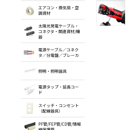
エアコン・換気扇・空
調資材
太陽光発電ケーブル・
コネクタ・関連資材/機
器
電源ケーブル／コネク
タ／分電盤／ブレーカ
照明・照明器具
電源タップ・延長コー
ド
スイッチ・コンセント
（配線器具）
PF管/FEP管/CD管/情報
線保護管