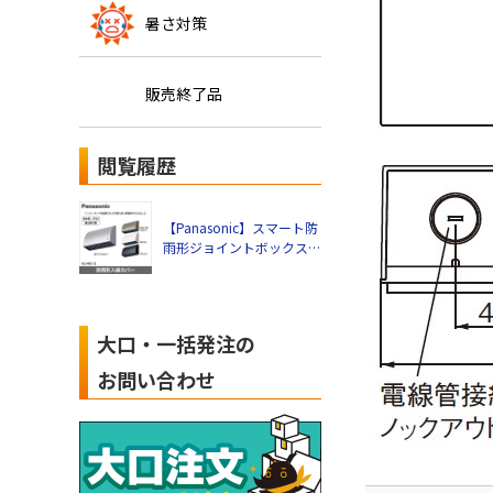
暑さ対策
販売終了品
閲覧履歴
【Panasonic】スマート防
雨形ジョイントボックス
（ノックアウト
G22〈φ27〉×3）（ブラ
ック） WJ4613B
大口・一括発注の
お問い合わせ