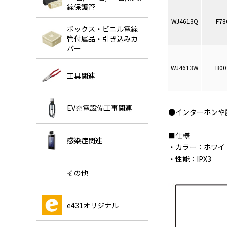
線保護管
WJ4613Q
F78
ボックス・ビニル電線
管付属品・引き込みカ
バー
WJ4613W
B00
工具関連
EV充電設備工事関連
●インターホンや
■仕様
感染症関連
・カラー：ホワイ
・性能：IPX3
その他
e431オリジナル