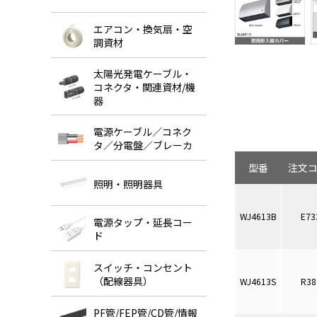
エアコン・換気扇・空
調資材
太陽光発電ケーブル・
コネクタ・関連資材/機
器
電源ケーブル／コネク
タ／分電盤／ブレーカ
型番
注文
照明・照明器具
WJ4613B
E73
電源タップ・延長コー
ド
スイッチ・コンセント
（配線器具）
WJ4613S
R38
PF管/FEP管/CD管/情報