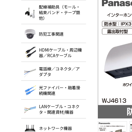
配線補助具（モール・
結束バンド・テープ類
他）
防犯工事関連
HDMIケーブル・周辺機
器／RCAケーブル
電話線／コネクタ／ア
ダプタ
光ファイバー・融着接
続機関連
LANケーブル・コネク
タ・関連資材/機器
ネットワーク機器