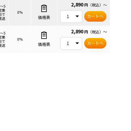
2,890
円
（税込）
～
3～5
営業
0%
日で
カートへ
価格表
発送
2,890
円
（税込）
～
3～5
営業
0%
日で
カートへ
価格表
発送