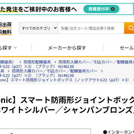
日出荷
料無料
ら探す
メーカーから探す
セール
配線器具）
防雨形配線器具
防雨形入線カバー／引込カバー／配線器具
22〈φ27〉×3）（ブラック） WJ4613B
器具
防雨形入線カバー／引込カバー／配線器具カバー
22〈φ27〉×3）（ブラック） WJ4613B
asonic】スマート防雨形ジョイントボックス（ノックアウトG22〈φ27〉×3）（ブ
sonic】スマート防雨形ジョイントボッ
ホワイトシルバー／シャンパンブロンズ
●インターホン