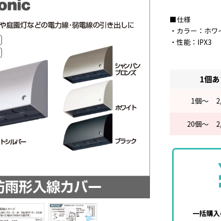
■仕様
・カラー：ホワ
・性能：IPX3
1個
1
個～
2
20
個～
2
一括購入