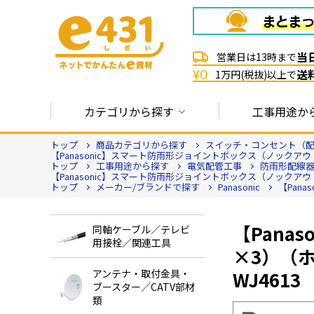
当
営業日は13時まで
送
¥0
1万円(税抜)以上で
カテゴリから探す
工事用途か
トップ
商品カテゴリから探す
スイッチ・コンセント（
【Panasonic】スマート防雨形ジョイントボックス（ノックアウトG
トップ
工事用途から探す
電気配管工事
防雨形配線
【Panasonic】スマート防雨形ジョイントボックス（ノックアウトG
トップ
メーカー/ブランドで探す
Panasonic
【Pan
【Pana
同軸ケーブル／テレビ
用接栓／関連工具
×3）（
アンテナ・取付金具・
WJ4613
ブースター／CATV部材
類