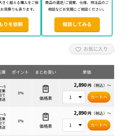
大きく越える購入をご検
商品の選定/ご提案、仕様、特注品のご
途お見積りも承ります。
相談などお気軽にご相談ください。
もりを依頼
相談してみる
お気に入り
在庫
ポイント
まとめ買い
単価
2,890
円
（税込）
～
3～5
営業
0%
日で
カートへ
価格表
発送
2,890
円
（税込）
～
3～5
営業
0%
日で
カートへ
価格表
発送