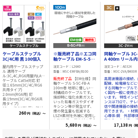
ケーブルステップル
※販売終了品※エコ同
同軸ケーブル 3C-
3C/4C用 黒 100個入
軸ケーブル EM-S-5C-
A 400m リール
FBA エコ仕様・EM仕
黒色
屋内用ケーブルステップ
注文コード
L2640
注文コード
A0324
様 黒 100m
ル 適用ケーブ
型番
M5C-EMFBA/B100
型番
M3C-2VA/B400R
ル:3C,4C,RG6用屋内LAN
販売終了品
【EM仕様】同
高周波機器の接続、
ケーブル Cat5e対応 釘
軸ケーブル S-5C-FB-A
配線、給電線などに
径:1.65mm(3C/4C/RG6
100m巻 地球に優しい素
する同軸ケーブルで
共用タイプ)
材構成のケーブルです。
く国内一般に使用さ
2.0mm(RG6用) 釘
焼却時に塩化水素ガスと
います。 特性イン
長:19mm(3C/4C/RG6共
いった有毒ガスやダイオ
ンスは75Ωで、テレ
用タイプ)
キシンン等が発生せず、
信や関連機器の接続
25mm(RG6用) 既に釘が
煙の発生量も低減する
用できます。 ・材質 中
セットされていますの
260
円（税込）～
LSZH素材を外被に使用し
心導体-銅 外部導体
で、手をはなして打ち込
たEM仕様。 鉛などの重金
アルミニウム線 
めます。 また、打ち込み
属を含んだ材料を使用し
5,680
体-ポリエチレン 
17,138
円（税込）～
円（税
過ぎによるケーブルの損
ておらず、埋め立て廃棄
ット-PVC(耐候性) 
傷が無い為、インピーダ
時に有害物質が 溶け出し
導体 0.5mm ・
ンスの変化がありませ