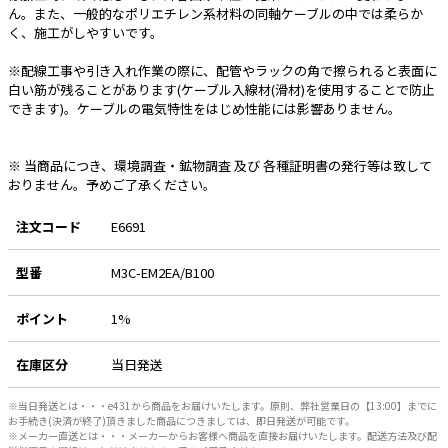
ん。また、一般的なポリエチレン系材料の同軸ケーブルの中では柔らか
く、施工がしやすいです。
※配線工事や引き入れ作業の際に、配管やラックの角で擦られると表面に
白い筋が残ることがあります(ケーブル入線材(滑材)を使用することで防止
できます)。ケーブルの電気特性をはじめ性能には影響ありません。
※ 当商品につき、環境調査・鉱物調査 及び 各種証明書の発行等は致して
おりません。予めご了承ください。
注文コード
E6691
型番
M3C-EM2EA/B100
ポイント
1%
在庫区分
当日発送
※当日発送とは・・・e431から商品をお届けいたします。原則、弊社営業日の【13:00】までに
お手続き(決済が終了)頂きました商品につきましては、即日発送が可能です。
※メーカー直送とは・・・メーカーからお客様へ商品を直接お届けいたします。配送方法及び配