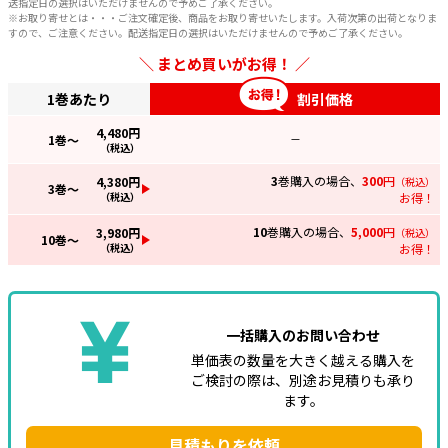
送指定日の選択はいただけませんので予めご了承ください。
※お取り寄せとは・・・ご注文確定後、商品をお取り寄せいたします。入荷次第の出荷となりま
すので、ご注意ください。配送指定日の選択はいただけませんので予めご了承ください。
まとめ買いがお得！
1巻あたり
割引価格
4,480
円
1
巻～
—
（税込）
3
巻購入の場合、
300
円
4,380
円
（税込）
3
巻～
（税込）
お得！
10
巻購入の場合、
5,000
円
3,980
円
（税込）
10
巻～
（税込）
お得！
一括購入のお問い合わせ
単価表の数量を大きく越える購入を
ご検討の際は、別途お見積りも承り
ます。
見積もりを依頼