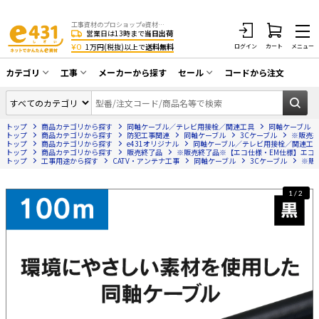
工事資材のプロショップe資材 CATV・アンテナ・防犯・光・LAN・電気・空調工事など
営業日は13時まで
当日出荷
¥0
1万円(税抜)以上で
送料無料
ログイン
カート
メニュー
カテゴリ
工事
メーカーから探す
セール
コードから注文
同軸ケーブル／テレビ用接栓／関連工具
CATV・アンテナ工事
在庫一掃セール
アンテナ・取付金具・ブースター／CATV
トップ
商品カテゴリから探す
同軸ケーブル／テレビ用接栓／関連工具
同軸ケーブル
光工事・FTTH工事
部材類
トップ
商品カテゴリから探す
防犯工事関連
同軸ケーブル
3Cケーブル
※販売終
トップ
商品カテゴリから探す
e431オリジナル
同軸ケーブル／テレビ用接栓／関連工
トップ
配線補助具（モール・結束バンド・テー
商品カテゴリから探す
販売終了品
※販売終了品※【エコ仕様・EM仕様】エコ同軸ケー
エアコン・換気扇工事
トップ
工事用途から探す
CATV・アンテナ工事
同軸ケーブル
3Cケーブル
※販売
プ類 他）
防犯カメラ工事
防犯工事関連
1/2
LAN配線工事
HDMIケーブル・周辺機器／RCAケーブル
電話工事
電話線／コネクタ／アダプタ
電気配管工事
光ファイバー・融着接続機関連
EV充電設備工事
LANケーブル・コネクタ・関連資材/機器
照明設置工事
ネットワーク機器