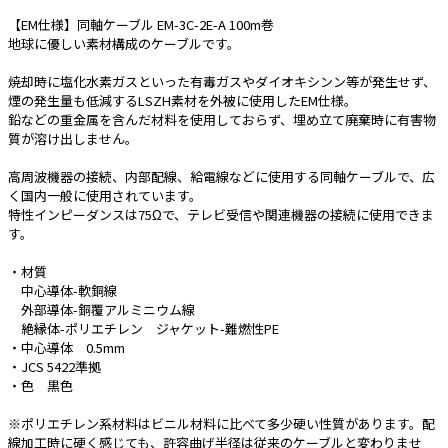
【EM仕様】同軸ケーブル EM-3C-2E-A 100m巻
e431オリジナル
地球に優しい素材構成のケーブルです。
暑さ対策
焼却時に塩化水素ガスといった有毒ガスやダイオキシンン等が発生せず、
煙の発生量も低減するLSZH素材を外被に使用したEM仕様。
販売終了品
鉛などの重金属を含んだ材料を使用しておらず、埋め立て廃棄時に有害物
質が溶け出しません。
高周波機器の接続、内部配線、給電線などに使用する同軸ケーブルで、広
く国内一般に使用されています。
特性インピーダンスは75Ωで、テレビ受信や関連機器の接続に使用できま
す。
・材質
中心導体-軟銅線
外部導体-銅覆アルミニウム線
絶縁体-ポリエチレン ジャケット-難燃性PE
・中心導体 0.5mm
・JCS 5422準拠
・色 黒色
※ポリエチレン系材料はビニル材料に比べて多少硬い性質があります。配
線加工時に硬く感じても、許容曲げ半径は従来のケーブルと変わりませ