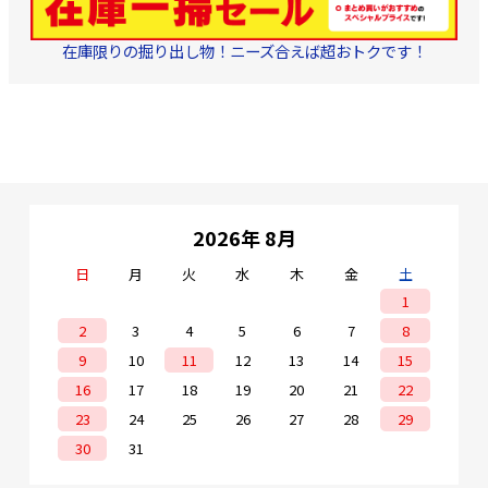
ーブルの中では柔らか
く、施工がしやすいで
す。 ※配線工事や引き入
在庫限りの掘り出し物！ニーズ合えば超おトクです！
れ作業の際に、配管やラ
ックの角で擦られると表
面に白い筋が残ることが
あります(ケーブル入線材
(滑材)を使用することで防
止できます)。ケーブルの
電気特性をはじめ性能に
は影響ありません。
※ 当
商品につき、環境調査・
鉱物調査 及び 各種証明書
の発行等は致しておりま
2026年 8月
せん。予めご了承くださ
い。
日
月
火
水
木
金
土
1
2
3
4
5
6
7
8
9
10
11
12
13
14
15
16
17
18
19
20
21
22
23
24
25
26
27
28
29
30
31