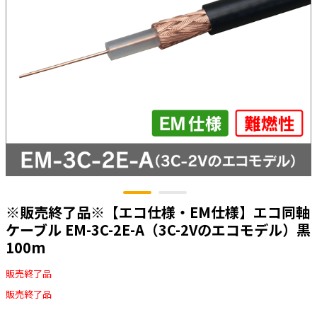
太陽光発電工事
エアコン・換気扇・空調資材
太陽光発電ケーブル・コネクタ・関連資
ホテル・病院向け
材/機器
電源ケーブル／コネクタ／分電盤／ブレ
ーカ
照明・照明器具
電源タップ・延長コード
スイッチ・コンセント（配線器具）
PF管/FEP管/CD管/情報線保護管
ボックス・ビニル電線管付属品・引き込
※販売終了品※【エコ仕様・EM仕様】エコ同軸
みカバー
ケーブル EM-3C-2E-A（3C-2Vのエコモデル）黒
工具関連
100m
EV充電設備工事関連
販売終了品
感染症関連
販売終了品
その他