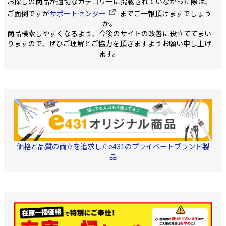
お探しの商品が適切なカテゴリーに掲載されていなかった際は、
ません。 ・使用周波数
JISC3501準拠 ・
ん。 1個=1袋(100本入)
10-3224MHz 【4K8K対応
ズ 31cm x 31cm x
ご面倒ですが
サポートセンター
までご一報頂けますでしょう
モデル】
31cm 3C-2V-A 400m リ
か。
(HF,FM,VHF,UHF,地上波デ
ール内蔵ボックス カ
ジタル放送,BS/CSデジタ
ー:黒
商品検索しやすくなるよう、今後のサイトの改善に役立ててまい
ル放送,CATV) ・材質
りますので、ぜひご理解とご協力を頂きますようお願い申し上げ
中心導体-軟銅線 外部
ます。
導体1-アルミニウム合
金 外部導体2-アルミラ
ミネートテープ 絶縁
体-発泡ポリエチレン ジ
ャケット-難燃性PE ・中
心導体 1.05mm ・JIS C
3005による60度傾斜難燃
性試験合格品
※アルミ箔
が絶縁体と密着している
ため、アルミ箔を剥がし
ての使用はお勧めいたし
ません。 ※弊社取扱いの
他の同軸ケーブルの薄灰
価格と品質の両立を追求したe431のプライベートブランド製
色と若干色味が異なりま
品
すのでご注意ください。
※ポリエチレン系材料は
ビニル材料に比べて多少
硬い性質があります。配
線加工時に硬く感じて
も、許容曲げ半径は従来
のケーブルと変わりませ
ん。また、一般的なポリ
エチレン系材料の同軸ケ