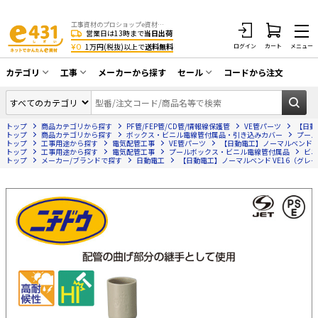
工事資材のプロショップe資材 CATV・アンテナ・防犯・光・LAN・電気・空調工事など
営業日は13時まで
当日出荷
¥0
1万円(税抜)以上で
送料無料
ログイン
カート
メニュー
カテゴリ
工事
メーカーから探す
セール
コードから注文
同軸ケーブル／テレビ用接栓／関連工具
CATV・アンテナ工事
在庫一掃セール
アンテナ・取付金具・ブースター／CATV
トップ
商品カテゴリから探す
PF管/FEP管/CD管/情報線保護管
VE管パーツ
【日動
光工事・FTTH工事
部材類
トップ
商品カテゴリから探す
ボックス・ビニル電線管付属品・引き込みカバー
プール
トップ
工事用途から探す
電気配管工事
VE管パーツ
【日動電工】ノーマルベンド VE
トップ
配線補助具（モール・結束バンド・テー
工事用途から探す
電気配管工事
プールボックス・ビニル電線管付属品
ビニ
エアコン・換気扇工事
トップ
メーカー/ブランドで探す
日動電工
【日動電工】ノーマルベンド VE16（グレー）
プ類 他）
防犯カメラ工事
防犯工事関連
LAN配線工事
HDMIケーブル・周辺機器／RCAケーブル
電話工事
電話線／コネクタ／アダプタ
電気配管工事
光ファイバー・融着接続機関連
EV充電設備工事
LANケーブル・コネクタ・関連資材/機器
照明設置工事
ネットワーク機器