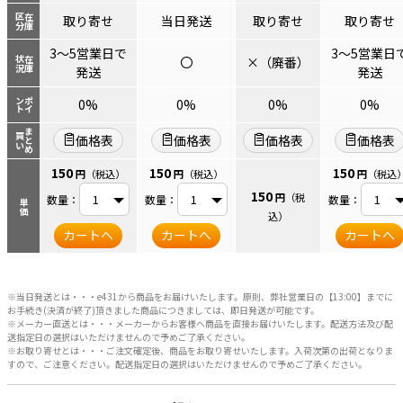
区分
在庫
取り寄せ
当日発送
取り寄せ
取り寄せ
3～5営業日で
3～5営業日
〇
×（廃番）
状況
在庫
発送
発送
ント
ポイ
0%
0%
0%
0%
まとめ
買い
価格表
価格表
価格表
価格表
150
150
150
円
（税込）
円
（税込）
円
（税込
150
円
（税
数量：
数量：
数量：
単価
込）
カートへ
カートへ
カートへ
※当日発送とは・・・e431から商品をお届けいたします。原則、弊社営業日の【13:00】までに
お手続き(決済が終了)頂きました商品につきましては、即日発送が可能です。
※メーカー直送とは・・・メーカーからお客様へ商品を直接お届けいたします。配送方法及び配
送指定日の選択はいただけませんので予めご了承ください。
※お取り寄せとは・・・ご注文確定後、商品をお取り寄せいたします。入荷次第の出荷となりま
すので、ご注意ください。配送指定日の選択はいただけませんので予めご了承ください。