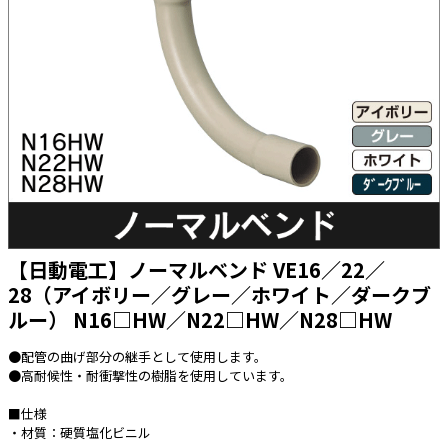
太陽光発電工事
エアコン・換気扇・空調資材
太陽光発電ケーブル・コネクタ・関連資
ホテル・病院向け
材/機器
電源ケーブル／コネクタ／分電盤／ブレ
ーカ
照明・照明器具
電源タップ・延長コード
スイッチ・コンセント（配線器具）
PF管/FEP管/CD管/情報線保護管
【日動電工】ノーマルベンド VE16／22／
28（アイボリー／グレー／ホワイト／ダークブ
ボックス・ビニル電線管付属品・引き込
みカバー
ルー） N16□HW／N22□HW／N28□HW
工具関連
●配管の曲げ部分の継手として使用します。
EV充電設備工事関連
●高耐候性・耐衝撃性の樹脂を使用しています。
感染症関連
■仕様
・材質：硬質塩化ビニル
その他