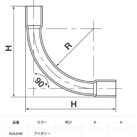
品番
カラー
呼び
R
H
N16JHW
アイボリー