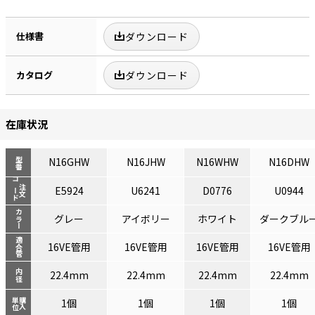
仕様書
ダウンロード
カタログ
ダウンロード
在庫状況
N16GHW
N16JHW
N16WHW
N16DHW
型番
コード
注文
E5924
U6241
D0776
U0944
カラー
グレー
アイボリー
ホワイト
ダークブル
適合管
16VE管用
16VE管用
16VE管用
16VE管用
内径
22.4mm
22.4mm
22.4mm
22.4mm
単位
購入
1個
1個
1個
1個